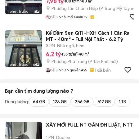
7,98 tỷ
100 tr/m²
80 m²
Phường Tân Chánh Hiệp
(
P. Trung Mỹ Tây
mới
1 phút trước
11
BĐS Nhà Phố Quận 12
Kế Đầm Sen Q11 -HXH Cách 1 Căn Ra
MT - 40m² - Full Nội Thất - 6.2 Tỷ
3 PN
Nhà ngõ, hẻm
6,2 tỷ
155 tr/m²
40 m²
Phường Phú Trung
(
P. Tân Phú
mới)
1 phút trước
10
1
đã bán
BĐS Như Nguyễn455
Bạn cần tìm
dung lượng
nào ?
Dung lượng:
64 GB
128 GB
256 GB
512 GB
1 TB
2 
XÂY MỚI FULL NT GẦN ĐH LUẬT, NTT
1 PN
Duplex