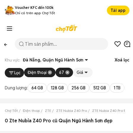
Voucher KFC đến 100k
Tải app
Chỉ có trên app Chợ Tốt
Khu vực:
Đà Nẵng, Quận Ngũ Hành Sơn
Xoá lọc
Điện thoại
67
Giá
Lọc
Dung lượng:
64 GB
128 GB
256 GB
512 GB
1 TB
2 
Chợ Tốt
Điện thoại
ZTE
ZTE Nubia Z40 Pro
ZTE Nubia Z40 Pro Đà N
0 Zte Nubia Z40 Pro cũ Quận Ngũ Hành Sơn đẹp