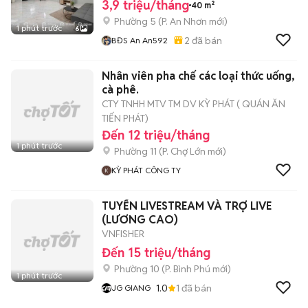
3,9 triệu/tháng
40 m²
Phường 5
(
P. An Nhơn
mới)
1 phút trước
6
2
đã bán
BĐS An An592
Nhân viên pha chế các loại thức uống,
cà phê.
CTY TNHH MTV TM DV KỲ PHÁT ( QUÁN ĂN
TIẾN PHÁT)
Đến 12 triệu/tháng
1 phút trước
Phường 11
(
P. Chợ Lớn
mới)
KỲ PHÁT CÔNG TY
TUYỂN LIVESTREAM VÀ TRỢ LIVE
(LƯƠNG CAO)
VNFISHER
Đến 15 triệu/tháng
Phường 10
(
P. Bình Phú
mới)
1 phút trước
1.0
1
đã bán
JG GIANG