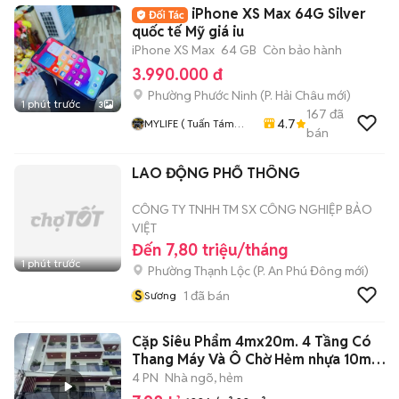
iPhone XS Max 64G Silver
quốc tế Mỹ giá iu
iPhone XS Max
64 GB
Còn bảo hành
3.990.000 đ
Phường Phước Ninh
(
P. Hải Châu
mới)
1 phút trước
3
167
đã
4.7
MYLIFE ( Tuấn Tám
bán
Tám Đà Nẵng )
Chuyên Smarphone,
LAO ĐỘNG PHỔ THÔNG
MTB, Nokia, Mobiado,
Vertu Các Loại
CÔNG TY TNHH TM SX CÔNG NGHIỆP BẢO
VIỆT
Đến 7,80 triệu/tháng
1 phút trước
Phường Thạnh Lộc
(
P. An Phú Đông
mới)
S
1
đã bán
Sương
Cặp Siêu Phẩm 4mx20m. 4 Tầng Có
Thang Máy Và Ô Chờ Hẻm nhựa 10m
TCH 10
4 PN
Nhà ngõ, hẻm