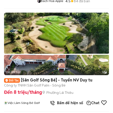
4.5
84
đã bán
Bách Hoá Apple
Tin nổi bật
5
[Sân Golf Sông Bé] - Tuyển NV Duy tu
Công ty TNHH Sân Golf Palm - Sông Bé
Đến 8 triệu/tháng
Phường Lái Thiêu
Bấm để hiện số
Chat
Việc Làm Sông Bé Golf