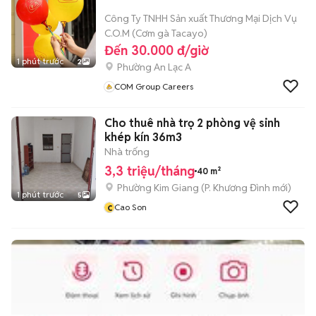
Công Ty TNHH Sản xuất Thương Mại Dịch Vụ
C.O.M (Cơm gà Tacayo)
Đến 30.000 đ/giờ
1 phút trước
2
Phường An Lạc A
COM Group Careers
Cho thuê nhà trọ 2 phòng vệ sinh
khép kín 36m3
Nhà trống
3,3 triệu/tháng
40 m²
Phường Kim Giang
(
P. Khương Đình
mới)
1 phút trước
5
c
Cao Son