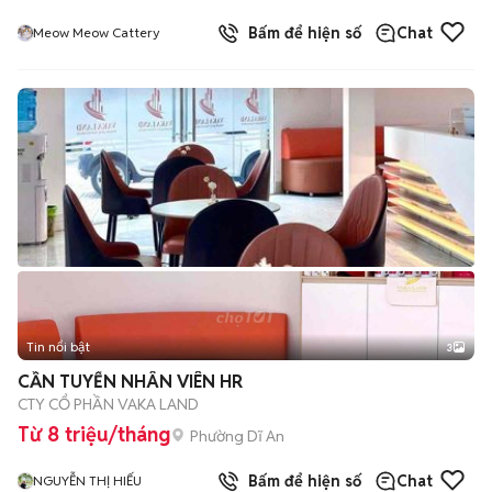
Bấm để hiện số
Chat
Meow Meow Cattery
Tin nổi bật
3
CẦN TUYỂN NHÂN VIÊN HR
CTY CỔ PHẦN VAKA LAND
Từ 8 triệu/tháng
Phường Dĩ An
Bấm để hiện số
Chat
NGUYỄN THỊ HIẾU