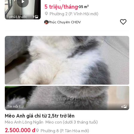
5 triệu/tháng
35 m²
Phường 2
(
P. Vĩnh Hội
mới)
1 phút trước
7
Phúc Chuyên CHDV
Tin nổi bật
6
+
2
Mèo Anh giá chỉ từ 2,5tr trở lên
Mèo Anh Lông Ngắn
Mèo con (dưới 3 tháng tuổi)
2.500.000 đ
Phường 8
(
P. Tân Hòa
mới)