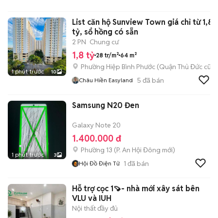
List căn hộ Sunview Town giá chỉ từ 1,8
tỷ, sổ hồng có sẵn
2 PN
Chung cư
1,8 tỷ
28 tr/m²
64 m²
Phường Hiệp Bình Phước (Quận Thủ Đức cũ)
1 phút trước
10
5
đã bán
Châu Hiền Easyland
Samsung N20 Đen
Galaxy Note 20
1.400.000 đ
Phường 13
(
P. An Hội Đông
mới)
1 phút trước
3
1
đã bán
Hội Đồ Điện Tử
Hỗ trợ cọc 1🍠- nhà mới xây sát bên
VLU và IUH
Nội thất đầy đủ