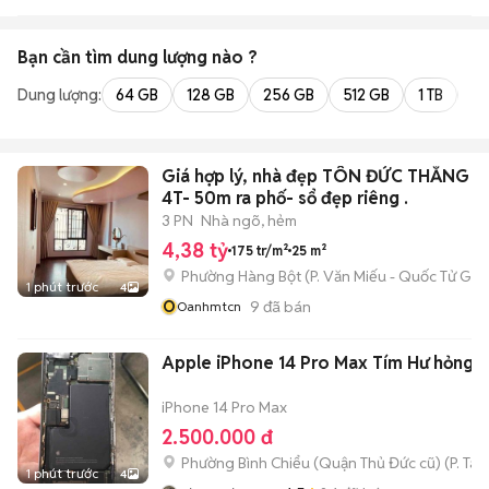
Bạn cần tìm
dung lượng
nào ?
Dung lượng:
64 GB
128 GB
256 GB
512 GB
1 TB
2 
Giá hợp lý, nhà đẹp TÔN ĐỨC THẮNG 2
4T- 50m ra phố- sổ đẹp riêng .
3 PN
Nhà ngõ, hẻm
4,38 tỷ
175 tr/m²
25 m²
Phường Hàng Bột
(
P. Văn Miếu - Quốc Tử Giá
1 phút trước
4
O
9
đã bán
Oanhmtcn
Apple iPhone 14 Pro Max Tím Hư hỏng
iPhone 14 Pro Max
2.500.000 đ
Phường Bình Chiểu (Quận Thủ Đức cũ)
(
P. Ta
1 phút trước
4