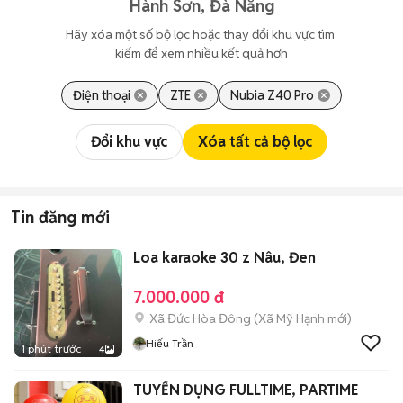
Hành Sơn, Đà Nẵng
Hãy xóa một số bộ lọc hoặc thay đổi khu vực tìm 
kiếm để xem nhiều kết quả hơn
Điện thoại
ZTE
Nubia Z40 Pro
Đổi khu vực
Xóa tất cả bộ lọc
Tin đăng mới
Loa karaoke 30 z Nâu, Đen
7.000.000 đ
Xã Đức Hòa Đông
(
Xã Mỹ Hạnh
mới)
Hiếu Trần
1 phút trước
4
TUYỂN DỤNG FULLTIME, PARTIME