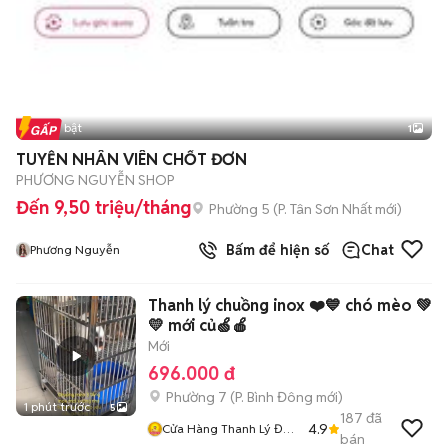
Tin nổi bật
1
TUYỄN NHÂN VIÊN CHỐT ĐƠN
PHƯƠNG NGUYỄN SHOP
Đến 9,50 triệu/tháng
Phường 5
(
P. Tân Sơn Nhất
mới)
Bấm để hiện số
Chat
Phương Nguyễn
Thanh lý chuồng inox ❤️💙 chó mèo 💚
💛 mới củ🍏🍎
Mới
696.000 đ
Phường 7
(
P. Bình Đông
mới)
1 phút trước
5
187
đã
4.9
Cửa Hàng Thanh Lý Đồ
bán
Cũ Mới