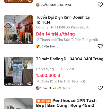
2 phút trước
1
Tuyển Dụng Giao Hàng
Tuyển Đại Diện Kinh Doanh tại
Tp.HCM
Công Ty TNHH TM&DV Khóa Bảo An.
Đến 14 triệu/tháng
Thành phố Thủ Đức
(
P. Bình Trưng
mới)
2 phút trước
1
V
Võ Văn Thông
Tủ mát Darling DL-3400A 340l Trắng
Đã sử dụng
300 - 399 lít
1.500.000 đ
Quận 12
(
P. Tân Thới Hiệp
mới)
2 phút trước
4
3.5
48
đã bán
Pham
𝗣𝗲𝗻𝘁𝗵𝗼𝘂𝘀𝗲 𝟭𝗣𝗡 𝗧𝗮́𝗰𝗵
𝗕𝗲̂́𝗽 | 𝗕𝗮𝗻 𝗖𝗼̂𝗻𝗴 | 𝗥𝗼̣̂𝗻𝗴 𝟰𝟱𝗺𝟮 |