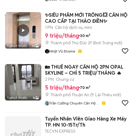
✨SIÊU PHẨM MỚI TRỐNG💥 CĂN HỘ
CAO CẤP TẠI THẢO ĐIỀN✨
1 PN
Căn hộ dịch vụ, mini
9 triệu/tháng
30 m²
Thành phố Thủ Đức
(
P. Bình Trưng
mới)
1 phút trước
12
Nhật Vũ Ehome
🏡 THUÊ NGAY CĂN HỘ 2PN OPAL
SKYLINE – CHỈ 5 TRIỆU/THÁNG 🔥
2 PN
Chung cư
5 triệu/tháng
70 m²
Thành phố Thuận An
(
P. Lái Thiêu
mới)
1 phút trước
6
Trần Cường Chuyên Căn Hộ
Bình Dương
Tuyển Nhân Viên Giao Hàng Xe Máy
TP. HN 10-15Tr/Th
TECVN EXPRESS