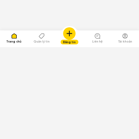
Trang chủ
Quản lý tin
Liên hệ
Tài khoản
Đăng tin
109.000 Bình chọn
Tải ứng dụng Chợ Tốt
Về Chợ Tốt
Quy chế sàn
Chính sách bảo mật
Giải quyết tranh chấp
CÔNG TY TNHH CHỢ TỐT - Người đại diện theo pháp luật:
Nguyễn Trọng Tấn; GPDKKD: 0312120782 do Sở KH & ĐT TP.HCM cấp ngày