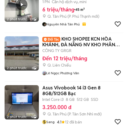
1 PN
Căn hộ dịch vụ, mini
6 triệu/tháng
45 m²
Q. Tân Phú
(
P. Phú Thạnh
mới)
2 phút trước
12
Nguyên Nhà Tân Phú
KHO SHOPEE KCN HÒA
KHÁNH, ĐÀ NẴNG NV KHO PHÂN
LOẠI
CÔNG TY GRGR
Đến 12 triệu/tháng
Q. Liên Chiểu
2 phút trước
3
Lê Ngọc Phương Vân
Asus Vivobook 14 i3 Gen 8
8GB/512GB Bạc
Intel Core i3
8 GB
512 GB
SSD
3.250.000 đ
Q. Tân Phú
(
P. Tân Sơn Nhì
mới)
2 phút trước
5
S
4.1
12
đã bán
Sang