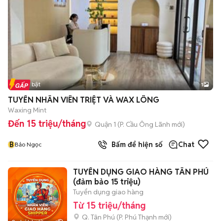
Tin nổi bật
1
TUYỂN NHÂN VIÊN TRIỆT VÀ WAX LÔNG
Waxing Mint
Đến 15 triệu/tháng
Quận 1
(
P. Cầu Ông Lãnh
mới)
B
Bấm để hiện số
Chat
Bảo Ngọc
TUYỂN DỤNG GIAO HÀNG TÂN PHÚ
(đảm bảo 15 triệu)
Tuyển dụng giao hàng
Từ 15 triệu/tháng
Q. Tân Phú
(
P. Phú Thạnh
mới)