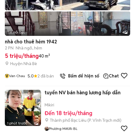
Tin nổi bật
4
nhà cho thuê hẻm 1942
2 PN
Nhà ngõ, hẻm
5 triệu/tháng
40 m²
Huyện Nhà Bè
V
5.0
2
đã bán
Bấm để hiện số
Chat
Van Chau
tuyển NV bán hàng lương hấp dẫn
Mikiri
Đến 18 triệu/tháng
Thành phố Bạc Liêu
(
P. Vĩnh Trạch
mới)
1 phút trước
1
Phương MiKiRi BL