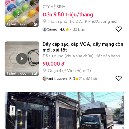
CTY VỆ SINH
Đến 9,50 triệu/tháng
Thành phố Thủ Đức
(
P. Phước Long
mới)
1 phút trước
1
4.0
7
đã bán
Cường
Dây cáp sạc, cáp VGA, dây mạng còn
mới, xài tốt
Đã sử dụng (chưa sửa chữa)
Hết bảo hành
90.000 đ
Quận 4
(
P. Vĩnh Hội
mới)
1 phút trước
6
5.0
214
đã bán
Ami Nguyen