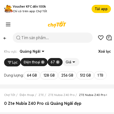
Voucher KFC đến 100k
Tải app
Chỉ có trên app Chợ Tốt
Khu vực:
Quảng Ngãi
Xoá lọc
Điện thoại
67
Giá
Lọc
Dung lượng:
64 GB
128 GB
256 GB
512 GB
1 TB
2 
Chợ Tốt
Điện thoại
ZTE
ZTE Nubia Z40 Pro
ZTE Nubia Z40 Pro Quản
0 Zte Nubia Z40 Pro cũ Quảng Ngãi đẹp