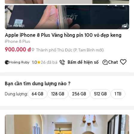
Tin nổi bật
3
Apple iPhone 8 Plus Vàng hồng pin 100 vỏ đẹp keng
iPhone 8 Plus
900.000 đ
Thành phố Thủ Đức
(
P. Tam Bình
mới)
1.0
26
đã bán
Bấm để hiện số
Chat
Hoàng Ruby
Bạn cần tìm
dung lượng
nào ?
Dung lượng:
64 GB
128 GB
256 GB
512 GB
1 TB
2 