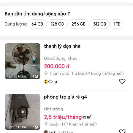
Bạn cần tìm
dung lượng
nào ?
Dung lượng:
64 GB
128 GB
256 GB
512 GB
1 TB
2 
thanh lý dọn nhà
Đã sử dụng
Khác
200.000 đ
Thành phố Thủ Đức
(
P. Long Trường
mới)
1 phút trước
5
C
Công
phòng trọ giá rẻ q4
Nhà trống
2,5 triệu/tháng
12 m²
Quận 4
(
P. Khánh Hội
mới)
1 phút trước
3
3
đã bán
Jack