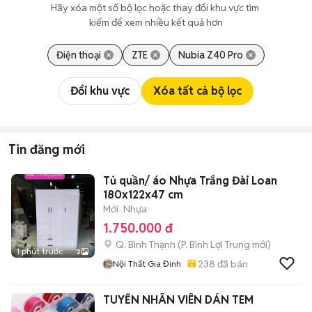
Hãy xóa một số bộ lọc hoặc thay đổi khu vực tìm 
kiếm để xem nhiều kết quả hơn
Điện thoại
ZTE
Nubia Z40 Pro
Đổi khu vực
Xóa tất cả bộ lọc
Tin đăng mới
Tủ quần/ áo Nhựa Trắng Đài Loan
180x122x47 cm
Mới
Nhựa
1.750.000 đ
Q. Bình Thạnh
(
P. Bình Lợi Trung
mới)
1 phút trước
2
238
đã bán
Nội Thất Gia Đinh
TUYỂN NHÂN VIÊN DÁN TEM