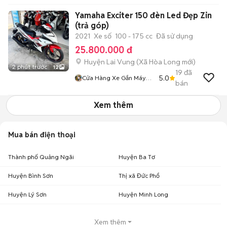
Yamaha Exciter 150 đèn Led Đẹp Zin
(trả góp)
2021
Xe số
100 - 175 cc
Đã sử dụng
25.800.000 đ
Huyện Lai Vung
(
Xã Hòa Long
mới)
2 phút trước
12
19
đã
5.0
Cửa Hàng Xe Gắn Máy
bán
PHONG Uy Tín
Xem thêm
Mua bán điện thoại
Thành phố Quảng Ngãi
Huyện Ba Tơ
Huyện Bình Sơn
Thị xã Đức Phổ
Huyện Lý Sơn
Huyện Minh Long
Xem thêm