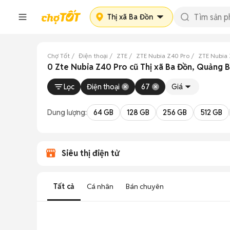
Thị xã Ba Đồn
Chợ Tốt
Điện thoại
ZTE
ZTE Nubia Z40 Pro
ZTE Nubia 
0 Zte Nubia Z40 Pro cũ Thị xã Ba Đồn, Quảng B
Lọc
Điện thoại
67
Giá
Dung lượng:
64 GB
128 GB
256 GB
512 GB
Siêu thị điện tử
Tất cả
Cá nhân
Bán chuyên