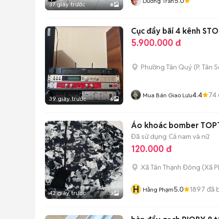
5.0
Dưỡng Trần
37 giây trước
8
Cục đẩy bãi 4 kênh ST
5.900.000 đ
Phường Tân Quý
(
P. Tân 
4.4
74
Mua Bán Giao Lưu
39 giây trước
6
Áo khoác bomber TOPTE
Đã sử dụng
Cả nam và nữ
120.000 đ
Xã Tân Thạnh Đông
(
Xã P
H
5.0
1897
đã 
Hằng Phạm
42 giây trước
3