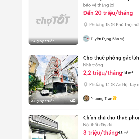
bảo vệ thắng lợi
Đến 20 triệu/tháng
Phường 15
(
P. Phú Thọ
mới
Tuyển Dụng Bảo Vệ
24 giây trước
Cho thuê phòng gác lửn
Nhà trống
2,2 triệu/tháng
14 m²
Phường 14
(
P. An Hội Tây
m
Phuong Tran
34 giây trước
5
Chính chủ cho thuê pho
Nội thất đầy đủ
3 triệu/tháng
15 m²