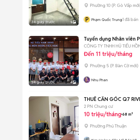
Phường 10
(
P. Gò Vấp
mới
P
1
đã bán
Phạm Quốc Trung
34 giây trước
5
Tuyển dụng Nhân viên 
CÔNG TY TNHH HỦ TIẾU HỒ
Đến 11 triệu/tháng
Phường 5
(
P. Bàn Cờ
mới)
Nhu Phan
34 giây trước
6
THUÊ CĂN GÓC Q7 RIVER
2 PN
Chung cư
10 triệu/tháng
68 m²
Phường Phú Thuận