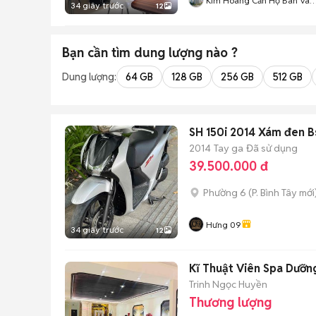
Kim Hoàng Căn Hộ Bán Và
34 giây trước
12
Cho Thuê
Bạn cần tìm
dung lượng
nào ?
Dung lượng:
64 GB
128 GB
256 GB
512 GB
SH 150i 2014 Xám đen B
2014
Tay ga
Đã sử dụng
39.500.000 đ
Phường 6
(
P. Bình Tây
mới
Hưng 09
34 giây trước
12
Kĩ Thuật Viên Spa Dưỡn
Trinh Ngọc Huyền
Thương lượng