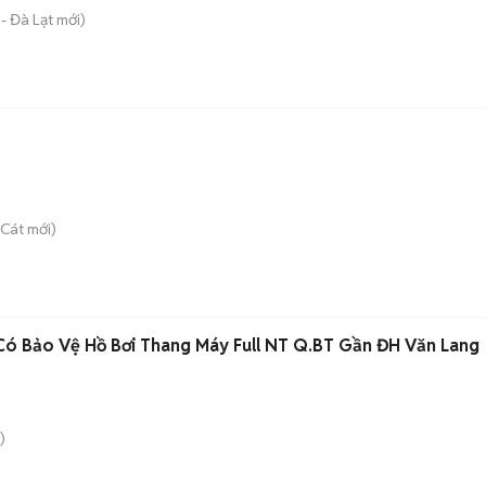
- Đà Lạt
mới)
 Cát
mới)
Có Bảo Vệ Hồ Bơi Thang Máy Full NT Q.BT Gần ĐH Văn Lang
)