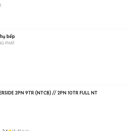
)
Phụ bếp
NG PHÁT
SIDE 2PN 9TR (NTCB) // 2PN 10TR FULL NT
2.6
18
đã bán