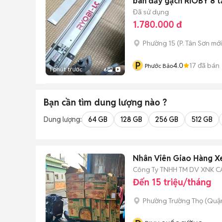
bàn đẩy gạch RIOBY 8 tấ
Đã sử dụng
1.780.000 đ
Phường 15
(
P. Tân Sơn
mới
P
4.0
17
đã bán
Phước Bảo
1 phút trước
6
Bạn cần tìm
dung lượng
nào ?
Dung lượng:
64 GB
128 GB
256 GB
512 GB
Nhân Viên Giao Hàng Xe
Công Ty TNHH TM DV XNK C
Đến 15 triệu/tháng
Phường Trường Thọ (Quận