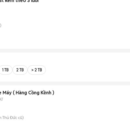
t kèm theo 3 lưỡi
)
1 TB
2 TB
> 2 TB
 Máy ( Hàng Cồng Kềnh )
AT
 Thủ Đức cũ)