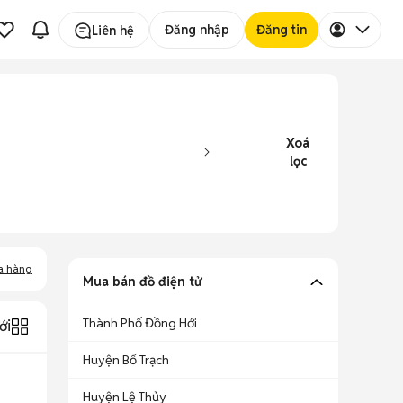
Đăng nhập
Đăng tin
Liên hệ
Xoá
lọc
a hàng
Mua bán đồ điện tử
Thành Phố Đồng Hới
ới
Huyện Bố Trạch
Huyện Lệ Thủy