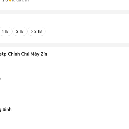
1 TB
2 TB
> 2 TB
stp Chính Chủ Máy Zin
)
g Sinh