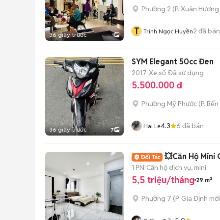
Phường 2
(
P. Xuân Hương 
T
2
đã bán
Trinh Ngọc Huyền
36 giây trước
1
SYM Elegant 50cc Đen
2017
Xe số
Đã sử dụng
5.500.000 đ
Phường Mỹ Phước
(
P. Bến
4.3
6
đã bán
Hai Le
36 giây trước
7
💥Căn Hộ Mini 
1 PN
Căn hộ dịch vụ, mini
5,5 triệu/tháng
29 m²
Phường 7
(
P. Gia Định
mới