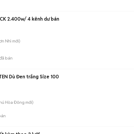
OCK 2.400w/ 4 kênh dư bán
Sơn Nhì
mới)
đã bán
N Dù Đen trắng Size 100
hú Hòa Đông
mới)
bán