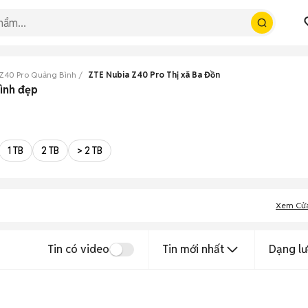
Z40 Pro Quảng Bình
ZTE Nubia Z40 Pro Thị xã Ba Đồn
ình đẹp
1 TB
2 TB
> 2 TB
Xem Cử
Tin có video
Tin mới nhất
Dạng lư