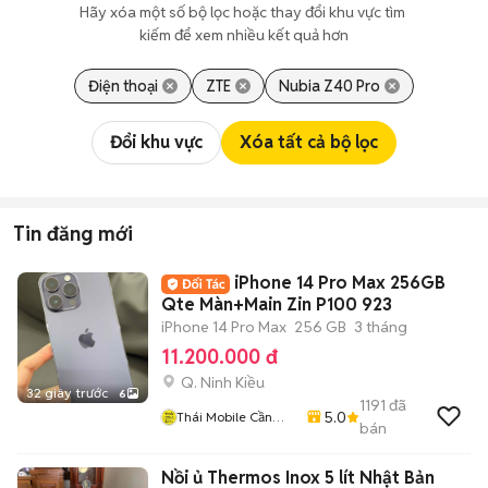
Hãy xóa một số bộ lọc hoặc thay đổi khu vực tìm 
kiếm để xem nhiều kết quả hơn
Điện thoại
ZTE
Nubia Z40 Pro
Đổi khu vực
Xóa tất cả bộ lọc
Tin đăng mới
iPhone 14 Pro Max 256GB
Qte Màn+Main Zin P100 923
iPhone 14 Pro Max
256 GB
3 tháng
11.200.000 đ
Q. Ninh Kiều
32 giây trước
6
1191
đã
5.0
Thái Mobile Cần
bán
Thơ
Nồi ủ Thermos Inox 5 lít Nhật Bản