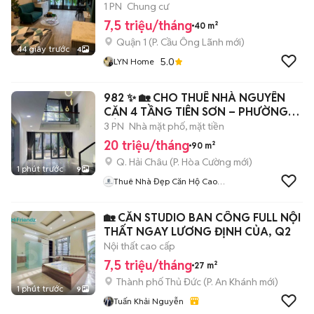
1 PN
Chung cư
7,5 triệu/tháng
40 m²
Quận 1
(
P. Cầu Ông Lãnh
mới)
44 giây trước
4
5.0
LYN Home
982 ✨ 🏡 CHO THUÊ NHÀ NGUYÊN
CĂN 4 TẦNG TIÊN SƠN – PHƯỜNG
HÒA CƯỜNG
3 PN
Nhà mặt phố, mặt tiền
20 triệu/tháng
90 m²
Q. Hải Châu
(
P. Hòa Cường
mới)
1 phút trước
9
Thuê Nhà Đẹp Căn Hộ Cao
Cấp Đà Nẵng
🏡 CĂN STUDIO BAN CÔNG FULL NỘI
THẤT NGAY LƯƠNG ĐỊNH CỦA, Q2
Nội thất cao cấp
7,5 triệu/tháng
27 m²
Thành phố Thủ Đức
(
P. An Khánh
mới)
1 phút trước
9
Tuấn Khải Nguyễn