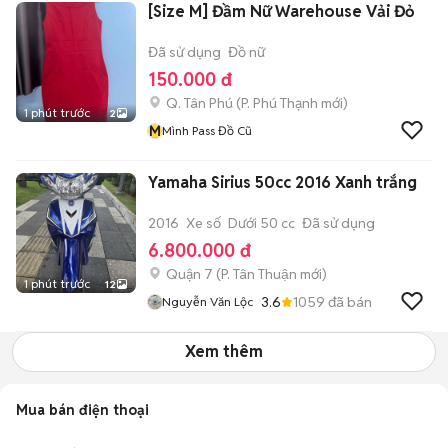
[Size M] Đầm Nữ Warehouse Vải Đỏ
Đã sử dụng
Đồ nữ
150.000 đ
Q. Tân Phú
(
P. Phú Thạnh
mới)
1 phút trước
2
M
Mình Pass Đồ Cũ
Yamaha Sirius 50cc 2016 Xanh trắng
2016
Xe số
Dưới 50 cc
Đã sử dụng
6.800.000 đ
Quận 7
(
P. Tân Thuận
mới)
1 phút trước
12
3.6
1059
đã bán
Nguyễn Văn Lộc
Xem thêm
Mua bán điện thoại