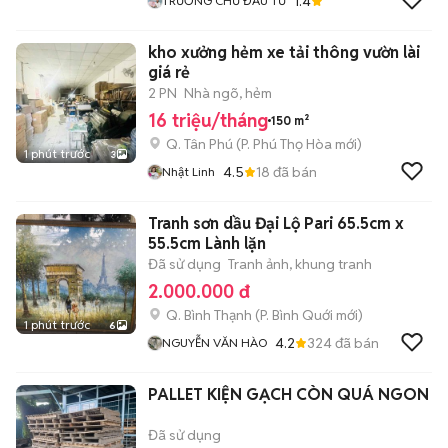
1.4
TRƯỜNG CHỦ ĐẦU TƯ
kho xưởng hẻm xe tải thông vườn lài
giá rẻ
2 PN
Nhà ngõ, hẻm
16 triệu/tháng
150 m²
Q. Tân Phú
(
P. Phú Thọ Hòa
mới)
1 phút trước
3
4.5
18
đã bán
Nhật Linh
Tranh sơn dầu Đại Lộ Pari 65.5cm x
55.5cm Lành lặn
Đã sử dụng
Tranh ảnh, khung tranh
2.000.000 đ
Q. Bình Thạnh
(
P. Bình Quới
mới)
1 phút trước
6
4.2
324
đã bán
NGUYỄN VĂN HÀO
PALLET KIỆN GẠCH CÒN QUÁ NGON
Đã sử dụng