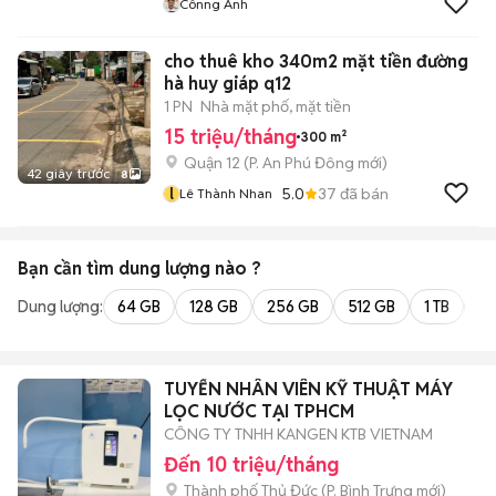
Cônng Anh
cho thuê kho 340m2 mặt tiền đường
hà huy giáp q12
1 PN
Nhà mặt phố, mặt tiền
15 triệu/tháng
300 m²
Quận 12
(
P. An Phú Đông
mới)
42 giây trước
8
l
5.0
37
đã bán
Lê Thành Nhan
Bạn cần tìm
dung lượng
nào ?
Dung lượng:
64 GB
128 GB
256 GB
512 GB
1 TB
2 
TUYỂN NHÂN VIÊN KỸ THUẬT MÁY
LỌC NƯỚC TẠI TPHCM
CÔNG TY TNHH KANGEN KTB VIETNAM
Đến 10 triệu/tháng
Thành phố Thủ Đức
(
P. Bình Trưng
mới)