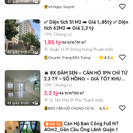
42 giây trước
3
V
Võ Ngọc Quỳnh
✅ Diện tích 51 M2 ➡️ Giá 1.,85tỷ ✅ Diện
tích 62M2 ➡️ Giá 2,3 tỷ
1 PN
Chung cư
1,85 tỷ
36 tr/m²
51 m²
Quận 12
(
P. Đông Hưng Thuận
mới)
42 giây trước
3
C
4.5
Chuyên Trang BĐS Trọng
Toàn
🔥 8X ĐẦM SEN – CĂN HỘ 1PN CHỈ TỪ
2.3 TỶ – SỔ HỒNG – GIÁ TỐT KHU
VỰC 🔥
1 PN
Chung cư
2,3 tỷ
46 tr/m²
50 m²
Q. Tân Phú
(
P. Phú Thạnh
mới)
42 giây trước
9
B
4.5
BĐS CĂN HỘ CHUNG CƯ GIÁ
RẺ
Căn Hộ Ban Công Full NT
40m2_Gần Cầu Ông Lãnh Quận 1