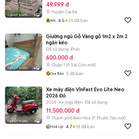
49.999 đ
Huyện Cái Bè
1 phút trước
5
A
4.5
35
đã bán
AN
Giường ngủ Gỗ Vàng gỗ 1m2 x 2m 2
ngăn kéo
Đã sử dụng
Khác
600.000 đ
Quận 1
(
P. Sài Gòn
mới)
1 phút trước
6
G
5
đã bán
Gia Bảo
Xe máy điện VinFast Evo Lite Neo
2026 Đỏ
2026
Xe máy điện
Đã sử dụng
11.500.000 đ
Thành phố Biên Hòa
(
P. Phước Tân
mới)
1 phút trước
4
4.7
18
đã bán
Hoà Lợi