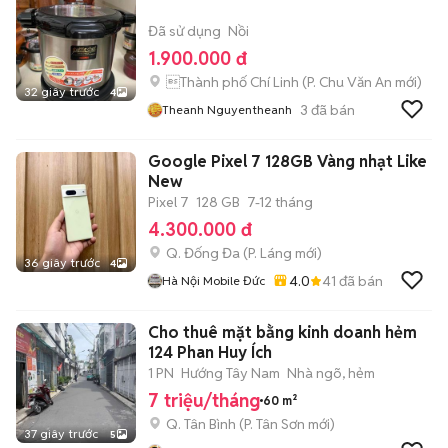
Đã sử dụng
Nồi
1.900.000 đ
Thành phố Chí Linh
(
P. Chu Văn An
mới)
32 giây trước
4
3
đã bán
Theanh Nguyentheanh
Google Pixel 7 128GB Vàng nhạt Like
New
Pixel 7
128 GB
7-12 tháng
4.300.000 đ
Q. Đống Đa
(
P. Láng
mới)
36 giây trước
4
4.0
41
đã bán
Hà Nội Mobile Đức
Cho thuê mặt bằng kinh doanh hẻm
124 Phan Huy Ích
1 PN
Hướng Tây Nam
Nhà ngõ, hẻm
7 triệu/tháng
60 m²
Q. Tân Bình
(
P. Tân Sơn
mới)
37 giây trước
5