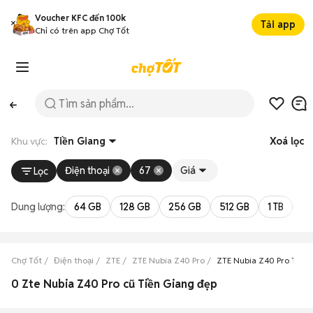
Voucher KFC đến 100k
Tải app
Chỉ có trên app Chợ Tốt
Khu vực:
Tiền Giang
Xoá lọc
Điện thoại
67
Giá
Lọc
Dung lượng:
64 GB
128 GB
256 GB
512 GB
1 TB
2 
Chợ Tốt
Điện thoại
ZTE
ZTE Nubia Z40 Pro
ZTE Nubia Z40 Pro Tiền 
0 Zte Nubia Z40 Pro cũ Tiền Giang đẹp