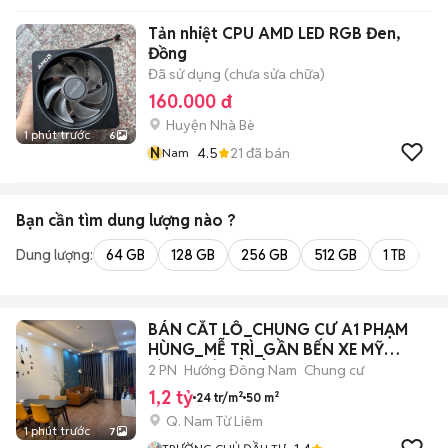
Tản nhiệt CPU AMD LED RGB Đen,
Đồng
Đã sử dụng (chưa sửa chữa)
160.000 đ
Huyện Nhà Bè
1 phút trước
6
N
4.5
21
đã bán
Nam
Bạn cần tìm
dung lượng
nào ?
Dung lượng:
64 GB
128 GB
256 GB
512 GB
1 TB
2 
BÁN CẮT LỖ_CHUNG CƯ A1 PHẠM
HÙNG_MỄ TRÌ_GẦN BẾN XE MỸ
ĐÌNH_CÓ SỔ HỒNG
2 PN
Hướng Đông Nam
Chung cư
1,2 tỷ
24 tr/m²
50 m²
Q. Nam Từ Liêm
1 phút trước
7