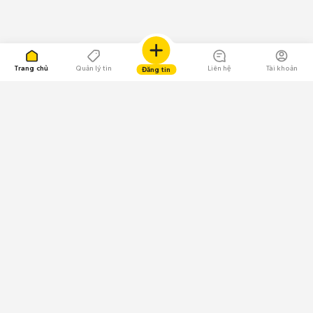
Trang chủ
Quản lý tin
Liên hệ
Tài khoản
Đăng tin
109.000 Bình chọn
Tải ứng dụng Chợ Tốt
Về Chợ Tốt
Quy chế sàn
Chính sách bảo mật
Giải quyết tranh chấp
CÔNG TY TNHH CHỢ TỐT - Người đại diện theo pháp luật:
Nguyễn Trọng Tấn; GPDKKD: 0312120782 do Sở KH & ĐT TP.HCM cấp ngày
11/01/2013;
GPMXH: 185/GP-BTTTT do Bộ Thông tin và Truyền thông