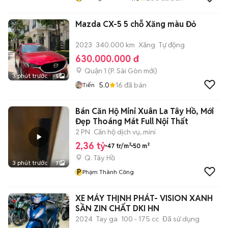
Mazda CX-5 5 chỗ Xăng màu Đỏ
2023
340.000 km
Xăng
Tự động
630.000.000 đ
Quận 1
(
P. Sài Gòn
mới)
3 phút trước
5
5.0
16
đã bán
Tiến
Bán Căn Hộ Mini Xuân La Tây Hồ, Mới
Đẹp Thoáng Mát Full Nội Thất
2 PN
Căn hộ dịch vụ, mini
2,36 tỷ
47 tr/m²
50 m²
Q. Tây Hồ
3 phút trước
7
P
Phạm Thành Công
XE MÁY THỊNH PHÁT- VISION XANH
SẦN ZIN CHẤT DKI HN
2024
Tay ga
100 - 175 cc
Đã sử dụng