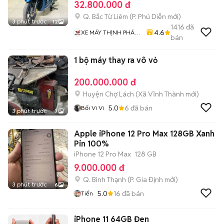
32.800.000 đ
Q. Bắc Từ Liêm
(
P. Phú Diễn
mới)
3 phút trước
12
1416
đã
4.6
XE MÁY THỊNH PHÁT
bán
XE LƯỚT GIÁ RẺ
1 bộ máy thay ra vô vỏ
200.000.000 đ
Huyện Chợ Lách
(
Xã Vĩnh Thành
mới)
5.0
6
đã bán
Bối Vi Vi
3 phút trước
7
Apple iPhone 12 Pro Max 128GB Xanh
Pin 100%
iPhone 12 Pro Max
128 GB
9.000.000 đ
Q. Bình Thạnh
(
P. Gia Định
mới)
3 phút trước
6
5.0
16
đã bán
Tiến
iPhone 11 64GB Đen