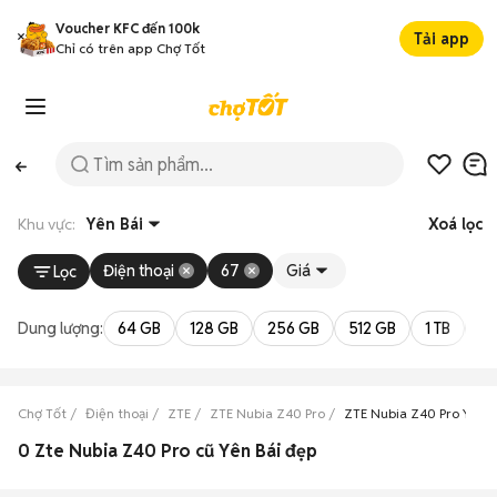
Voucher KFC đến 100k
Tải app
Chỉ có trên app Chợ Tốt
Khu vực:
Yên Bái
Xoá lọc
Điện thoại
67
Giá
Lọc
Dung lượng:
64 GB
128 GB
256 GB
512 GB
1 TB
2 
Chợ Tốt
Điện thoại
ZTE
ZTE Nubia Z40 Pro
ZTE Nubia Z40 Pro Yên B
0 Zte Nubia Z40 Pro cũ Yên Bái đẹp