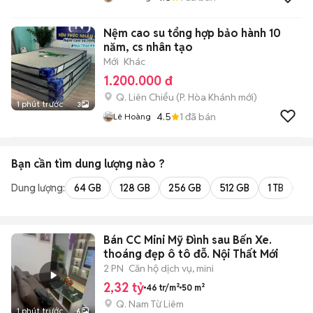
Nệm cao su tổng hợp bảo hành 10
năm, cs nhân tạo
Mới
Khác
1.200.000 đ
Q. Liên Chiểu
(
P. Hòa Khánh
mới)
1 phút trước
3
4.5
1
đã bán
Lê Hoàng
Bạn cần tìm
dung lượng
nào ?
Dung lượng:
64 GB
128 GB
256 GB
512 GB
1 TB
2 
Bán CC Mini Mỹ Đình sau Bến Xe.
thoáng đẹp ô tô đỗ. Nội Thất Mới
2 PN
Căn hộ dịch vụ, mini
2,32 tỷ
46 tr/m²
50 m²
Q. Nam Từ Liêm
1 phút trước
6