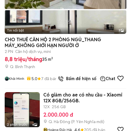
Tin nổi bật
7
+
2
CHO THUÊ CĂN HỘ 2 PHÒNG NGỦ_THANG
MÁY_KHÔNG GIỚI HẠN NGƯỜI Ở
2 PN
Căn hộ dịch vụ, mini
8,8 triệu/tháng
35 m²
Q. Bình Thạnh
5.0
7
đã bán
Bấm để hiện số
Chat
Khải Minh
Có giảm cho ae có nhu cầu - Xiaomi
12X 8GB/256GB.
12X
256 GB
2.000.000 đ
Q. Hà Đông
(
P. Yên Nghĩa
mới)
2 phút trước
4
H
4.6
205
đã bán
Hoàng Đức Hải