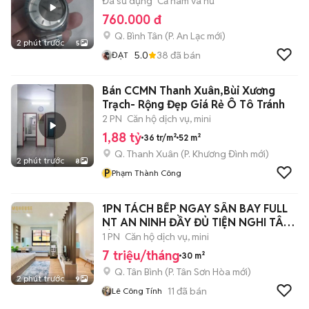
Đã sử dụng
Cả nam và nữ
760.000 đ
Q. Bình Tân
(
P. An Lạc
mới)
2 phút trước
5
5.0
38
đã bán
ĐẠT
Bán CCMN Thanh Xuân,Bùi Xương
Trạch- Rộng Đẹp Giá Rẻ Ô Tô Tránh
2 PN
Căn hộ dịch vụ, mini
1,88 tỷ
36 tr/m²
52 m²
Q. Thanh Xuân
(
P. Khương Đình
mới)
2 phút trước
8
P
Phạm Thành Công
1PN TÁCH BẾP NGAY SÂN BAY FULL
NT AN NINH ĐẦY ĐỦ TIỆN NGHI TÂN
BÌNH
1 PN
Căn hộ dịch vụ, mini
7 triệu/tháng
30 m²
Q. Tân Bình
(
P. Tân Sơn Hòa
mới)
2 phút trước
9
11
đã bán
Lê Công Tính