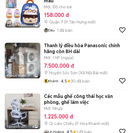
màu
Mới
Đồ cho bé
158.000 đ
Quận 7
(
P. Tân Hưng
mới)
1 phút trước
1
1
đã bán
Dâu
Thanh lý điều hòa Panasonic chính
hãng còn BH dài
Mới
1 HP (ngựa)
7.500.000 đ
Huyện Sóc Sơn
(
Xã Nội Bài
mới)
1 phút trước
1
K
4.5
30
đã bán
Khánh
Các mẫu ghế công thái học văn
phòng, ghế làm việc
Mới
Nhựa
1.225.000 đ
Q. Liên Chiểu
(
P. Hòa Khánh
mới)
1 phút trước
6
4.5
1
đã bán
Lê Hoàng