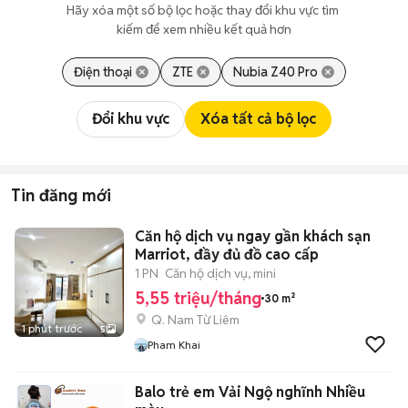
Hãy xóa một số bộ lọc hoặc thay đổi khu vực tìm 
kiếm để xem nhiều kết quả hơn
Điện thoại
ZTE
Nubia Z40 Pro
Đổi khu vực
Xóa tất cả bộ lọc
Tin đăng mới
Căn hộ dịch vụ ngay gần khách sạn
Marriot, đầy đủ đồ cao cấp
1 PN
Căn hộ dịch vụ, mini
5,55 triệu/tháng
30 m²
Q. Nam Từ Liêm
1 phút trước
5
Pham Khai
Balo trẻ em Vải Ngộ nghĩnh Nhiều