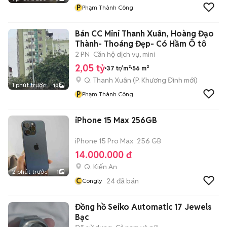
P
Phạm Thành Công
Bán CC Mini Thanh Xuân, Hoàng Đạo
Thành- Thoáng Đẹp- Có Hầm Ô tô
2 PN
Căn hộ dịch vụ, mini
2,05 tỷ
37 tr/m²
56 m²
Q. Thanh Xuân
(
P. Khương Đình
mới)
1 phút trước
10
P
Phạm Thành Công
iPhone 15 Max 256GB
iPhone 15 Pro Max
256 GB
14.000.000 đ
Q. Kiến An
2 phút trước
1
C
24
đã bán
Congly
Đồng hồ Seiko Automatic 17 Jewels
Bạc