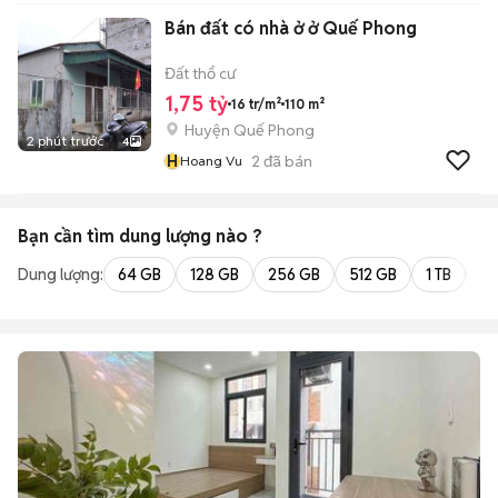
Bán đất có nhà ở ở Quế Phong
Đất thổ cư
1,75 tỷ
16 tr/m²
110 m²
Huyện Quế Phong
2 phút trước
4
H
2
đã bán
Hoang Vu
Bạn cần tìm
dung lượng
nào ?
Dung lượng:
64 GB
128 GB
256 GB
512 GB
1 TB
2 