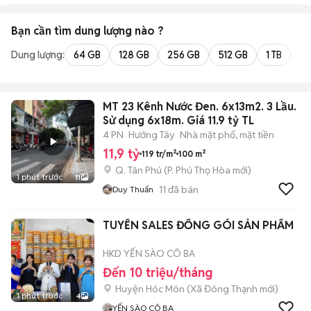
Bạn cần tìm
dung lượng
nào ?
Dung lượng:
64 GB
128 GB
256 GB
512 GB
1 TB
2 
MT 23 Kênh Nước Đen. 6x13m2. 3 Lầu.
Sử dụng 6x18m. Giá 11.9 tỷ TL
4 PN
Hướng Tây
Nhà mặt phố, mặt tiền
11,9 tỷ
119 tr/m²
100 m²
Q. Tân Phú
(
P. Phú Thọ Hòa
mới)
1 phút trước
11
11
đã bán
Duy Thuấn
TUYỂN SALES ĐỐNG GÓI SẢN PHẨM
HKD YẾN SÀO CÔ BA
Đến 10 triệu/tháng
Huyện Hóc Môn
(
Xã Đông Thạnh
mới)
1 phút trước
4
YẾN SÀO CÔ BA