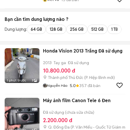
Bạn cần tìm
dung lượng
nào ?
Dung lượng:
64 GB
128 GB
256 GB
512 GB
1 TB
2 
Honda Vision 2013 Trắng Đã sử dụng
2013
Tay ga
Đã sử dụng
10.800.000 đ
Thành phố Thủ Đức
(
P. Hiệp Bình
mới)
1 phút trước
7
5.0
357
đã bán
Nguyễn Hảo
Máy ảnh film Canon Tele 6 Đen
Đã sử dụng (chưa sửa chữa)
2.200.000 đ
Q. Đống Đa
(
P. Văn Miếu - Quốc Tử Giám
mới)
1 phút trước