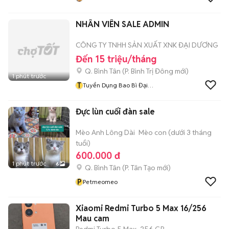
NHÂN VIÊN SALE ADMIN
CÔNG TY TNHH SẢN XUẤT XNK ĐẠI DƯƠNG
Đến 15 triệu/tháng
Q. Bình Tân
(
P. Bình Trị Đông
mới)
1 phút trước
T
Tuyển Dụng Bao Bì Đại
Dương
Đực lùn cuối đàn sale
Mèo Anh Lông Dài
Mèo con (dưới 3 tháng
tuổi)
600.000 đ
1 phút trước
6
Q. Bình Tân
(
P. Tân Tạo
mới)
P
Petmeomeo
Xiaomi Redmi Turbo 5 Max 16/256
Mau cam