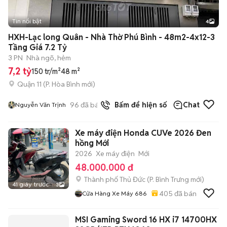
Tin nổi bật
4
HXH-Lạc long Quân - Nhà Thờ Phú Bình - 48m2-4x12-3
Tầng Giá 7.2 Tỷ
3 PN
Nhà ngõ, hẻm
7,2 tỷ
150 tr/m²
48 m²
Quận 11
(
P. Hòa Bình
mới)
96
đã bán
Bấm để hiện số
Chat
Nguyễn Văn Trịnh
Xe máy điện Honda CUVe 2026 Đen
hồng Mới
2026
Xe máy điện
Mới
48.000.000 đ
Thành phố Thủ Đức
(
P. Bình Trưng
mới)
41 giây trước
3
405
đã bán
Cửa Hàng Xe Máy 686
MSI Gaming Sword 16 HX i7 14700HX