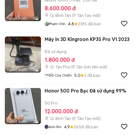
Redmi Turbo 5 Max
256 GB
8.600.000 đ
Q. Bình Tân
(
P. Tân Tạo
mới)
1 phút trước
3
4.8
2185
đã bán
Phạm Vôn
Máy in 3D Kingroon KP3S Pro V1 2023
Đã sử dụng
1.800.000 đ
Q. Tân Phú
(
P. Tân Sơn Nhì
mới)
1 phút trước
3
5.0
2
đã bán
Đồ Của Chiến
Honor 500 Pro Bạc Đã sử dụng 99%
50 Pro
12.000.000 đ
Q. Bình Tân
(
P. Tân Tạo
mới)
1 phút trước
3
4.9
2658
đã bán
Anh Rin