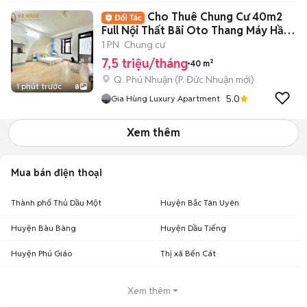
Cho Thuê Chung Cư 40m2
Full Nội Thất Bãi Oto Thang Máy Hầm
Xe
1 PN
Chung cư
7,5 triệu/tháng
40 m²
Q. Phú Nhuận
(
P. Đức Nhuận
mới)
1 phút trước
8
5.0
Gia Hùng Luxury Apartment
Xem thêm
Mua bán điện thoại
Thành phố Thủ Dầu Một
Huyện Bắc Tân Uyên
Huyện Bàu Bàng
Huyện Dầu Tiếng
Huyện Phú Giáo
Thị xã Bến Cát
Xem thêm