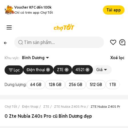
Voucher KFC đến 100k
Tải app
Chỉ có trên app Chợ Tốt
Khu vực:
Bình Dương
Xoá lọc
Điện thoại
ZTE
4521
Giá
Lọc
Dung lượng:
64 GB
128 GB
256 GB
512 GB
1 TB
2 
Chợ Tốt
Điện thoại
ZTE
ZTE Nubia Z40S Pro
ZTE Nubia Z40S Pro Bì
0 Zte Nubia Z40s Pro cũ Bình Dương đẹp