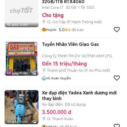
32GB/1TB RTX4060
Intel Core i7
32 GB
1 TB
SSD
Cho tặng
Q. Gò Vấp
(
P. Hạnh Thông
mới)
42 giây trước
5.0
6
đã bán
Huỳnh
Tuyển Nhân Viên Giao Gas
Công Ty TNHH TM-DV QUỲNH ANH LPG
Đến 15 triệu/tháng
Thành phố Thuận An
(
P. An Phú
mới)
42 giây trước
1
Vũ Xuân Quyền
Xe đạp điện Yadea Xanh dương mới
thay bình
Xe đạp điện
Đã sử dụng
3.500.000 đ
Q. Thanh Xuân
44 giây trước
3
V
15
đã bán
Viet Vu