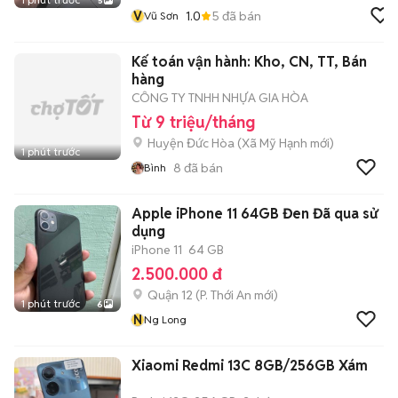
5
V
1.0
5
đã bán
Vũ Sơn
Kế toán vận hành: Kho, CN, TT, Bán
hàng
CÔNG TY TNHH NHỰA GIA HÒA
Từ 9 triệu/tháng
Huyện Đức Hòa
(
Xã Mỹ Hạnh
mới)
1 phút trước
8
đã bán
Bình
Apple iPhone 11 64GB Đen Đã qua sử
dụng
iPhone 11
64 GB
2.500.000 đ
Quận 12
(
P. Thới An
mới)
1 phút trước
6
N
Ng Long
Xiaomi Redmi 13C 8GB/256GB Xám