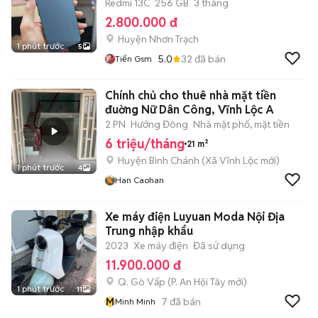
Redmi 13C
256 GB
3 tháng
2.800.000 đ
Huyện Nhơn Trạch
1 phút trước
5
5.0
32
đã bán
Tiến Gsm
Chính chủ cho thuê nhà mặt tiền
đuờng Nữ Dân Công, Vĩnh Lộc A
2 PN
Hướng Đông
Nhà mặt phố, mặt tiền
6 triệu/tháng
21 m²
Huyện Bình Chánh
(
Xã Vĩnh Lộc
mới)
1 phút trước
4
Han Caohan
Xe máy điện Luyuan Moda Nội Địa
Trung nhập khẩu
2023
Xe máy điện
Đã sử dụng
11.900.000 đ
Q. Gò Vấp
(
P. An Hội Tây
mới)
1 phút trước
11
M
7
đã bán
Minh Minh