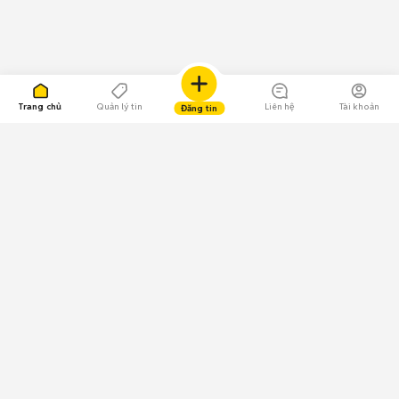
Trang chủ
Quản lý tin
Liên hệ
Tài khoản
Đăng tin
109.000 Bình chọn
Tải ứng dụng Chợ Tốt
Về Chợ Tốt
Quy chế sàn
Chính sách bảo mật
Giải quyết tranh chấp
CÔNG TY TNHH CHỢ TỐT - Người đại diện theo pháp luật:
Nguyễn Trọng Tấn; GPDKKD: 0312120782 do Sở KH & ĐT TP.HCM cấp ngày