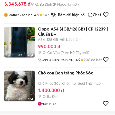
3.345.678 đ
Q. Ba Đình
(
P. Ngọc Hà
mới)
4.9
64
đã bán
Bấm để hiện số
Chat
Leather Zone Inc
Oppo A54 (4GB/128GB) | CPH2239 |
Chuẩn B+
A54
128 GB
Hết bảo hành
990.000 đ
Q. Gò Vấp
(
P. An Hội Tây
mới)
1 phút trước
6
4.9
206
đã bán
LAPTOPDIENTHOAI VN
Chó con Đen trắng Phốc Sóc
Chó Phốc Sóc
Chó nhỏ (dưới 1 năm tuổi)
1.400.000 đ
Q. Ba Đình
1 phút trước
2
Nlgh Nlgh