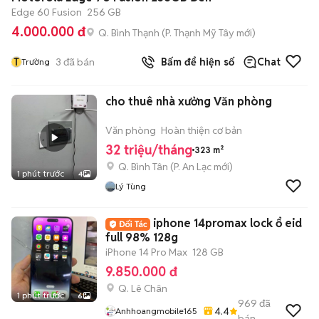
Edge 60 Fusion
256 GB
4.000.000 đ
Q. Bình Thạnh
(
P. Thạnh Mỹ Tây
mới)
T
3
đã bán
Bấm để hiện số
Chat
Trường
cho thuê nhà xưởng Văn phòng
Văn phòng
Hoàn thiện cơ bản
32 triệu/tháng
323 m²
Q. Bình Tân
(
P. An Lạc
mới)
1 phút trước
4
Lý Tùng
iphone 14promax lock ổ eid
full 98% 128g
iPhone 14 Pro Max
128 GB
9.850.000 đ
Q. Lê Chân
1 phút trước
6
969
đã
4.4
Anhhoangmobile165
bán