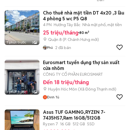
Cho thuê nhà mặt tiền DT 4x20 ,3 lầu
4 phòng 5 wc P5 Q8
4 PN
Hướng Tây Bắc
Nhà mặt phố, mặt tiền
25 triệu/tháng
80 m²
Quận 8
(
P. Chánh Hưng
mới)
1 phút trước
3
2
đã bán
Phú
Eurosmart tuyển dụng thợ sản xuất
cửa nhôm
CÔNG TY CỔ PHẦN EUROSMART
Đến 18 triệu/tháng
Huyện Hóc Môn
(
Xã Đông Thạnh
mới)
1 phút trước
3
Đinh Tú
Asus TUF GAMING,RYZEN 7-
7435HS7,Ram 16GB/512GB
Ryzen 7
16 GB
512 GB
SSD