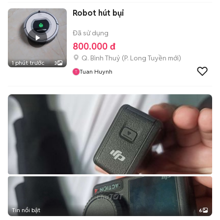
Robot hút bụi
Đã sử dụng
800.000 đ
Q. Bình Thuỷ
(
P. Long Tuyền
mới)
1 phút trước
3
Tuan Huynh
Tin nổi bật
6
+
2