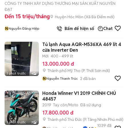
CÔNG TY TNHH XÂY DỰNG THƯƠNG MẠI SẢN XUẤT NGUYÊN
ĐẠT
Đến 15 triệu/tháng
Huyện Hóc Môn
(
Xã Bà Điểm
mới)
N
Bấm để hiện số
Chat
Nguyễn Đăng HIệp
Tủ lạnh Aqua AQR-M536XA 469 lít 4
cửa Inverter Đen
Mới
400 - 499 lít
13.000.000 đ
Thành phố Mỹ Tho
(
P. Thới Sơn
mới)
1 phút trước
4
N
2
đã bán
Nguyễn Thanh Trúc
Honda Winner V1 2019 CHÍNH CHỦ
48457
2019
Tay côn/Moto
Đã sử dụng
17.800.000 đ
Thành phố Thủ Đức
(
P. Tăng Nhơn Phú
mới)
1 phút trước
7
1039
đã