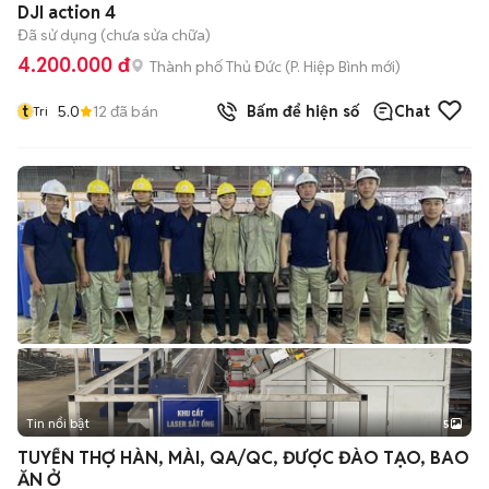
DJI action 4
Đã sử dụng (chưa sửa chữa)
4.200.000 đ
Thành phố Thủ Đức
(
P. Hiệp Bình
mới)
t
5.0
12
đã bán
Bấm để hiện số
Chat
Tri
Tin nổi bật
5
TUYỂN THỢ HÀN, MÀI, QA/QC, ĐƯỢC ĐÀO TẠO, BAO
ĂN Ở