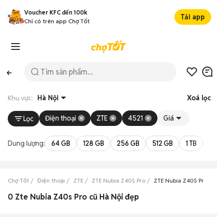
Voucher KFC đến 100k
Tải app
Chỉ có trên app Chợ Tốt
Khu vực:
Hà Nội
Xoá lọc
Điện thoại
ZTE
4521
Giá
Lọc
Dung lượng:
64 GB
128 GB
256 GB
512 GB
1 TB
2 
Chợ Tốt
Điện thoại
ZTE
ZTE Nubia Z40S Pro
ZTE Nubia Z40S Pro Hà
0 Zte Nubia Z40s Pro cũ Hà Nội đẹp