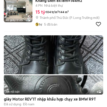
Khang Điền 8x18m=144m2
4 PN
Nhà biệt thự
15 tỷ
104 tr/m²
144 m²
Thành phố Thủ Đức
(
P. Long Trường
mới)
42 giây trước
5
S
5
đã bán
Sự
Tin nổi bật
6
+
2
giày Motor REV’IT nhập khẩu hợp chạy xe BMW R9T
Đã sử dụng
Đồ nam