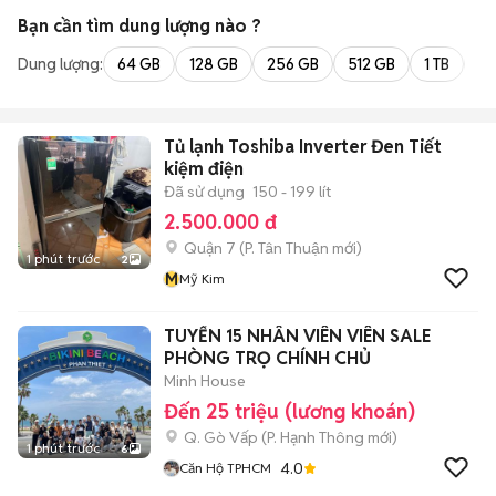
Bạn cần tìm
dung lượng
nào ?
Dung lượng:
64 GB
128 GB
256 GB
512 GB
1 TB
2 
Tủ lạnh Toshiba Inverter Đen Tiết
kiệm điện
Đã sử dụng
150 - 199 lít
2.500.000 đ
Quận 7
(
P. Tân Thuận
mới)
1 phút trước
2
M
Mỹ Kim
TUYỂN 15 NHÂN VIÊN VIÊN SALE
PHÒNG TRỌ CHÍNH CHỦ
Minh House
Đến 25 triệu (lương khoán)
Q. Gò Vấp
(
P. Hạnh Thông
mới)
1 phút trước
6
4.0
Căn Hộ TPHCM