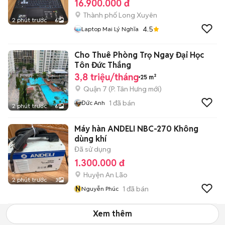
16.900.000 đ
Thành phố Long Xuyên
2 phút trước
6
4.5
Laptop Mai Lý Nghĩa
Cho Thuê Phòng Trọ Ngay Đại Học
Tôn Đức Thắng
3,8 triệu/tháng
25 m²
Quận 7
(
P. Tân Hưng
mới)
1
đã bán
Đức Anh
2 phút trước
6
Máy hàn ANDELI NBC-270 Không
dùng khí
Đã sử dụng
1.300.000 đ
Huyện An Lão
2 phút trước
3
N
1
đã bán
Nguyễn Phúc
Xem thêm