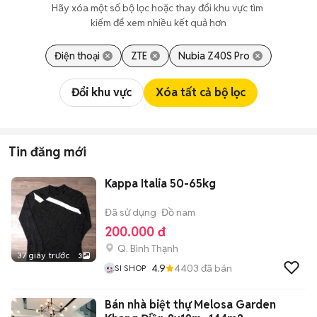
Hãy xóa một số bộ lọc hoặc thay đổi khu vực tìm 
kiếm để xem nhiều kết quả hơn
Điện thoại
ZTE
Nubia Z40S Pro
Đổi khu vực
Xóa tất cả bộ lọc
Tin đăng mới
Kappa Italia 50-65kg
Đã sử dụng
Đồ nam
200.000 đ
Q. Bình Thạnh
37 giây trước
3
4.9
4403
đã bán
SI SHOP
Bán nhà biệt thự Melosa Garden