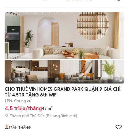
Tin ưu tiên
11
+
2
CHO THUÊ VINHOMES GRAND PARK QUẬN 9 GIÁ CHỈ
TỪ 4.5TR TẶNG 6th WIFI
1 PN
Chung cư
4,5 triệu/tháng
47 m²
Thành phố Thủ Đức
(
P. Long Bình
mới)
TRẦN THẮNG