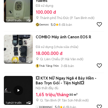
Yuwell
Đã sử dụng
100.000 đ
Thành phố Thủ Đức
(
P. Tam Bình
mới)
1 phút trước
2
G
5.0
8
đã bán
Gemini
COMBO Máy ảnh Canon EOS R
Đã sử dụng (chưa sửa chữa)
18.000.000 đ
Q. Liên Chiểu
(
P. Hải Vân
mới)
1 phút trước
6
t
3
đã bán
Thái Tăng Thìn
💥 KTX NỮ Ngay Ngã 4 Bảy Hiền -
Bao Trọn Gói - Tiện Nghi💥
Nội thất đầy đủ
1,65 triệu/tháng
30 m²
Q. Tân Bình
(
P. Tân Sơn Nhất
mới)
1 phút trước
8
5.0
4
đã bán
DORMINIC