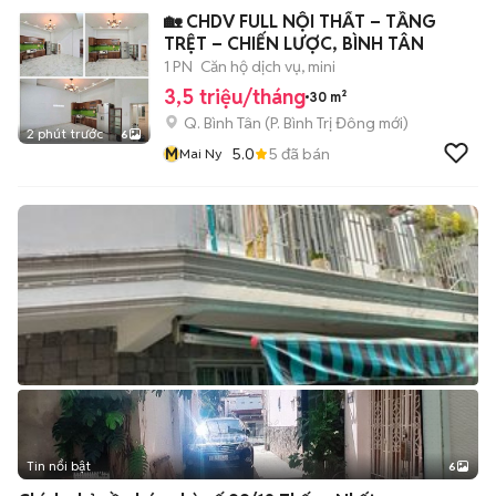
🏡 CHDV FULL NỘI THẤT – TẦNG
TRỆT – CHIẾN LƯỢC, BÌNH TÂN
1 PN
Căn hộ dịch vụ, mini
3,5 triệu/tháng
30 m²
Q. Bình Tân
(
P. Bình Trị Đông
mới)
2 phút trước
6
M
5.0
5
đã bán
Mai Ny
Tin nổi bật
6
+
2