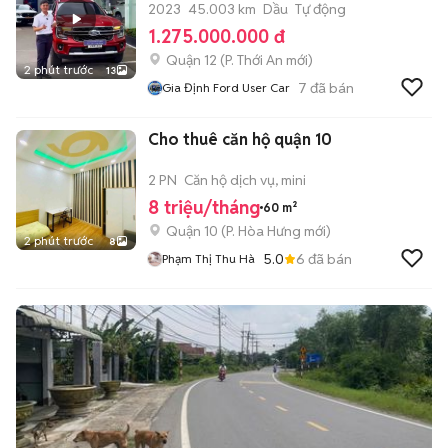
2023
45.003 km
Dầu
Tự động
1.275.000.000 đ
Quận 12
(
P. Thới An
mới)
2 phút trước
13
7
đã bán
Gia Định Ford User Car
Cho thuê căn hộ quận 10
2 PN
Căn hộ dịch vụ, mini
8 triệu/tháng
60 m²
Quận 10
(
P. Hòa Hưng
mới)
2 phút trước
8
5.0
6
đã bán
Phạm Thị Thu Hà