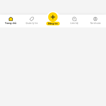
Trang chủ
Quản lý tin
Liên hệ
Tài khoản
Đăng tin
109.000 Bình chọn
Tải ứng dụng Chợ Tốt
Về Chợ Tốt
Quy chế sàn
Chính sách bảo mật
Giải quyết tranh chấp
CÔNG TY TNHH CHỢ TỐT - Người đại diện theo pháp luật:
Nguyễn Trọng Tấn; GPDKKD: 0312120782 do Sở KH & ĐT TP.HCM cấp ngày
11/01/2013;
GPMXH: 185/GP-BTTTT do Bộ Thông tin và Truyền thông