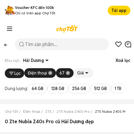
Voucher KFC đến 100k
Tải app
Chỉ có trên app Chợ Tốt
Khu vực:
Hải Dương
Xoá lọc
Điện thoại
67
Giá
Lọc
Dung lượng:
64 GB
128 GB
256 GB
512 GB
1 TB
2 
Chợ Tốt
Điện thoại
ZTE
ZTE Nubia Z40S Pro
ZTE Nubia Z40S Pro Hả
0 Zte Nubia Z40s Pro cũ Hải Dương đẹp