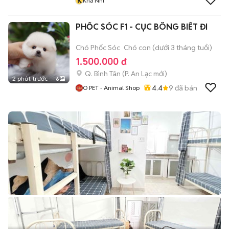
K
Khả Nhi
PHỐC SÓC F1 - CỤC BÔNG BIẾT ĐI
Chó Phốc Sóc
Chó con (dưới 3 tháng tuổi)
1.500.000 đ
Q. Bình Tân
(
P. An Lạc
mới)
2 phút trước
6
4.4
9
đã bán
O PET - Animal Shop