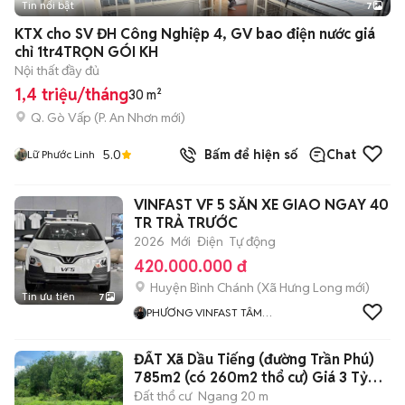
Tin nổi bật
7
+
2
KTX cho SV ĐH Công Nghiệp 4, GV bao điện nước giá
chỉ 1tr4TRỌN GÓI KH
Nội thất đầy đủ
1,4 triệu/tháng
30 m²
Q. Gò Vấp
(
P. An Nhơn
mới)
5.0
Bấm để hiện số
Chat
Lữ Phước Linh
VINFAST VF 5 SẴN XE GIAO NGAY 40
TR TRẢ TRƯỚC
2026
Mới
Điện
Tự động
420.000.000 đ
Huyện Bình Chánh
(
Xã Hưng Long
mới)
Tin ưu tiên
7
PHƯƠNG VINFAST TÂM
PHONG
ĐẤT Xã Dầu Tiếng (đường Trần Phú)
785m2 (có 260m2 thổ cư) Giá 3 Tỷ
450
Đất thổ cư
Ngang 20 m