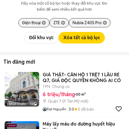
Hãy xóa một số bộ lọc hoặc thay đổi khu vực tìm 
kiếm để xem nhiều kết quả hơn
Điện thoại
ZTE
Nubia Z40S Pro
Đổi khu vực
Xóa tất cả bộ lọc
Tin đăng mới
GIÁ THẬT- CĂN HỘ 1 TRỆT 1 LẦU RẺ
Q7, GIÁ ĐỘC QUYỀN KHÔNG AI CÓ
1 PN
Chung cư
6 triệu/tháng
30 m²
Quận 7
(
P. Tân Mỹ
mới)
1 phút trước
12
3.0
5
đã bán
Đạt Nguyễn
Máy lấy máu đo đường huyết hiệu