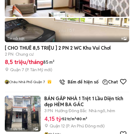
Tin nổi bật
9
+
2
[ CHO THUÊ 8,5 TRIỆU ] 2 PN 2 WC Khu Vui Chơi
2 PN
Chung cư
8,5 triệu/tháng
85 m²
Quận 7
(
P. Tân Mỹ
mới)
Bấm để hiện số
Chat
Châu Nhà Phố Quận 7
BÁN GẤP NHÀ 1 Trệt 1 Lầu Diện tích
đẹp HẺM BA GÁC
3 PN
Hướng Đông Bắc
Nhà ngõ, hẻm
4,15 tỷ
52 tr/m²
80 m²
Quận 12
(
P. An Phú Đông
mới)
Tin ưu tiên
3