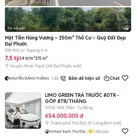
Tin nổi bật
5
Mặt Tiền Hùng Vương – 250m² Thổ Cư – Quỹ Đất Đẹp
Đại Phước
Đất thổ cư
Ngang 6 m
7,5 tỷ
24 tr/m²
315 m²
Huyện Nhơn Trạch
(
Xã Đại Phước
mới)
1
đã bán
Bấm để hiện số
Chat
NGUYỄN ĐĂNG THẮNG
LIMO GREEN TRẢ TRƯỚC 80TR -
GÓP 8TR/THÁNG
2026
Mới
Điện
Tự động
654.000.000 đ
Thành phố Thủ Đức
(
P. Long Bình
mới)
2 phút trước
6
1
đã bán
Vinfast Xanh Thủ Đức