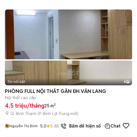
Tin nổi bật
8
+
2
PHÒNG FULL NỘI THẤT GẦN ĐH VĂN LANG
Nội thất cao cấp
4,5 triệu/tháng
25 m²
Q. Bình Thạnh
(
P. Bình Lợi Trung
mới)
N
5.0
5
đã bán
Bấm để hiện số
Chat
Nguyễn Thị Bình