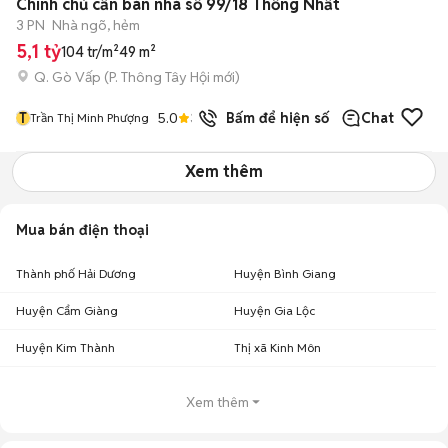
Chính chủ cần bán nhà số 99/18 Thống Nhất
3 PN
Nhà ngõ, hẻm
5,1 tỷ
104 tr/m²
49 m²
Q. Gò Vấp
(
P. Thông Tây Hội
mới)
T
5.0
3
đã bán
Bấm để hiện số
Chat
Trần Thị Minh Phượng
Xem thêm
Mua bán điện thoại
Thành phố Hải Dương
Huyện Bình Giang
Huyện Cẩm Giàng
Huyện Gia Lộc
Huyện Kim Thành
Thị xã Kinh Môn
Xem thêm