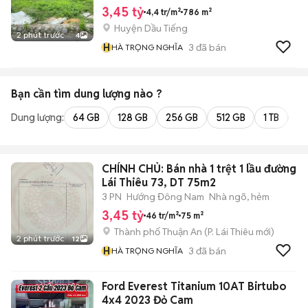
3,45 tỷ
4,4 tr/m²
786 m²
Huyện Dầu Tiếng
2 phút trước
4
H
3
đã bán
HÀ TRỌNG NGHĨA
Bạn cần tìm
dung lượng
nào ?
Dung lượng:
64 GB
128 GB
256 GB
512 GB
1 TB
2 
CHÍNH CHỦ: Bán nhà 1 trệt 1 lầu đường
Lái Thiêu 73, DT 75m2
3 PN
Hướng Đông Nam
Nhà ngõ, hẻm
3,45 tỷ
46 tr/m²
75 m²
Thành phố Thuận An
(
P. Lái Thiêu
mới)
2 phút trước
12
H
3
đã bán
HÀ TRỌNG NGHĨA
Ford Everest Titanium 10AT Birtubo
4x4 2023 Đỏ Cam