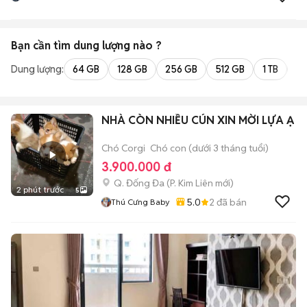
Bạn cần tìm
dung lượng
nào ?
Dung lượng:
64 GB
128 GB
256 GB
512 GB
1 TB
2 
NHÀ CÒN NHIỀU CÚN XIN MỜI LỰA Ạ
Chó Corgi
Chó con (dưới 3 tháng tuổi)
3.900.000 đ
Q. Đống Đa
(
P. Kim Liên
mới)
2 phút trước
5
5.0
2
đã bán
Thú Cưng Baby