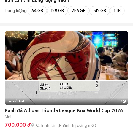
Bạn cần tìm
dung lượng
nào ?
Dung lượng:
64 GB
128 GB
256 GB
512 GB
1 TB
2 
Tin nổi bật
4
Banh đá Adidas Trionda League Box World Cup 2026
Mới
700.000 đ
Q. Bình Tân
(
P. Bình Trị Đông
mới)