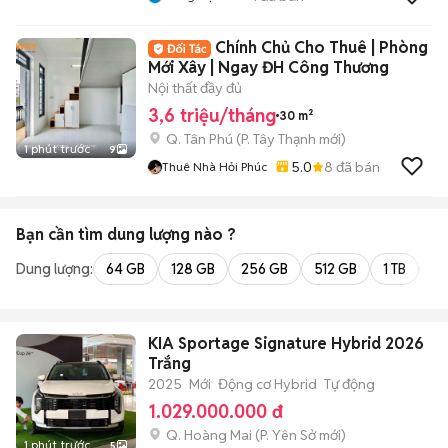
Chính Chủ Cho Thuê | Phòng
Mới Xây | Ngay ĐH Công Thương
Nội thất đầy đủ
3,6 triệu/tháng
30 m²
Q. Tân Phú
(
P. Tây Thạnh
mới)
1 phút trước
9
5.0
8
đã bán
Thuê Nhà Hỏi Phúc
Bạn cần tìm
dung lượng
nào ?
Dung lượng:
64 GB
128 GB
256 GB
512 GB
1 TB
2 
KIA Sportage Signature Hybrid 2026
Trắng
2025
Mới
Động cơ Hybrid
Tự động
1.029.000.000 đ
Q. Hoàng Mai
(
P. Yên Sở
mới)
1 phút trước
5