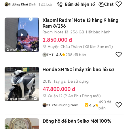
1
đã bán
Bấm để hiện số
Chat
Trương Khai Định
Xiaomi Redmi Note 13 hàng 9 hãng
Ram 8/256
Redmi Note 13
256 GB
Hết bảo hành
2.850.000 đ
Huyện Châu Thành
(
Xã Kim Sơn
mới)
2 phút trước
6
4.8
238
đã bán
TMT
Honda SH 150i máy zin bao hồ sơ
2015
Tay ga
Đã sử dụng
47.800.000 đ
Quận 12
(
P. An Phú Đông
mới)
2 phút trước
8
493
đã
4.5
CHXM Phương Nam
bán
Chuyên Bán Xe Trả
Góp
Đồng hồ để bàn Seiko Mới 100%