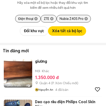
Hãy xóa một số bộ lọc hoặc thay đổi khu vực tìm 
kiếm để xem nhiều kết quả hơn
Điện thoại
ZTE
Nubia Z40S Pro
Đổi khu vực
Xóa tất cả bộ lọc
Tin đăng mới
giường
Mới
Khác
1.350.000 đ
Quận 4
(
P. Xóm Chiếu
mới)
1 phút trước
3
n
4
đã bán
Nguyễn An
Dao cạo râu điện Philips Cool Skin