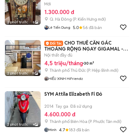
Mới
1.300.000 đ
Q. Hà Đông
(
P. Kiến Hưng
mới)
2 phút trước
5
5.0
56
đã bán
Lê Tiến Dung
CHO THUÊ CĂN GÁC
THOÁNG RỘNG NGAY GIGAMAL -
TIỆN Di CHUYỂN CÁC QUẬN
Nội thất đầy đủ
4,5 triệu/tháng
30 m²
Thành phố Thủ Đức
(
P. Hiệp Bình
mới)
2 phút trước
11
HIẾU XINH HiFriendz
SYM Attila Elizabeth Fi Đỏ
2014
Tay ga
Đã sử dụng
4.600.000 đ
Thành phố Biên Hòa
(
P. Phước Tân
mới)
2 phút trước
4
4.7
183
đã bán
Minh