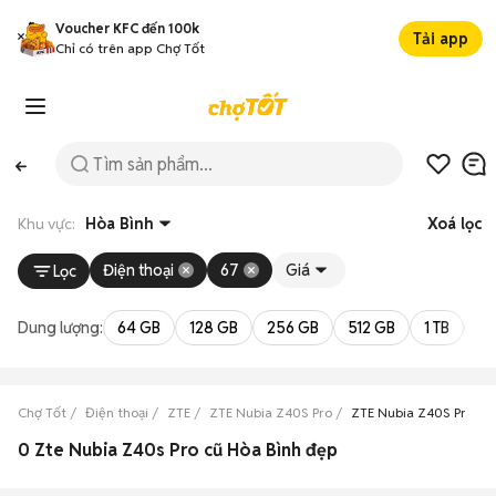
Voucher KFC đến 100k
Tải app
Chỉ có trên app Chợ Tốt
Khu vực:
Hòa Bình
Xoá lọc
Điện thoại
67
Giá
Lọc
Dung lượng:
64 GB
128 GB
256 GB
512 GB
1 TB
2 
Chợ Tốt
Điện thoại
ZTE
ZTE Nubia Z40S Pro
ZTE Nubia Z40S Pro Hò
0 Zte Nubia Z40s Pro cũ Hòa Bình đẹp