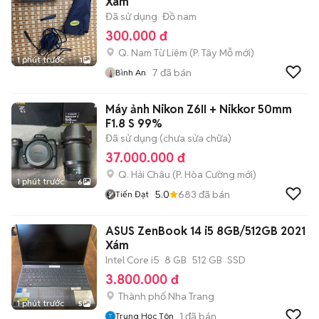
Xám
Đã sử dụng
Đồ nam
300.000 đ
Q. Nam Từ Liêm
(
P. Tây Mỗ
mới)
1 phút trước
1
7
đã bán
Bình An
Máy ảnh Nikon Z6II + Nikkor 50mm
F1.8 S 99%
Đã sử dụng (chưa sửa chữa)
37.000.000 đ
Q. Hải Châu
(
P. Hòa Cường
mới)
1 phút trước
6
5.0
683
đã bán
Tiến Đạt
ASUS ZenBook 14 i5 8GB/512GB 2021
Xám
Intel Core i5
8 GB
512 GB
SSD
3.800.000 đ
Thành phố Nha Trang
1 phút trước
5
1
đã bán
Trung Học Tôn