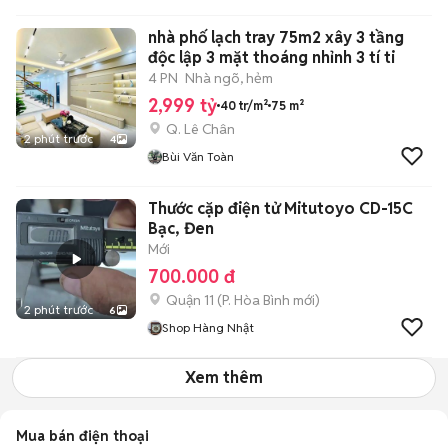
nhà phố lạch tray 75m2 xây 3 tầng
độc lập 3 mặt thoáng nhỉnh 3 tí ti
4 PN
Nhà ngõ, hẻm
2,999 tỷ
40 tr/m²
75 m²
Q. Lê Chân
2 phút trước
4
Bùi Văn Toàn
Thước cặp điện tử Mitutoyo CD-15C
Bạc, Đen
Mới
700.000 đ
Quận 11
(
P. Hòa Bình
mới)
2 phút trước
6
Shop Hàng Nhật
Xem thêm
Mua bán điện thoại