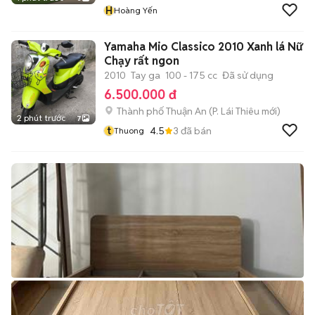
H
Hoàng Yến
Yamaha Mio Classico 2010 Xanh lá Nữ
Chạy rất ngon
2010
Tay ga
100 - 175 cc
Đã sử dụng
6.500.000 đ
Thành phố Thuận An
(
P. Lái Thiêu
mới)
2 phút trước
7
t
4.5
3
đã bán
Thuong