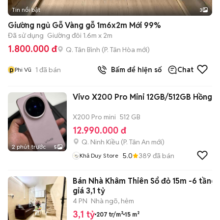
Tin nổi bật
3
Giường ngủ Gỗ Vàng gỗ 1m6x2m Mới 99%
Đã sử dụng
Giường đôi 1.6m x 2m
1.800.000 đ
Q. Tân Bình
(
P. Tân Hòa
mới)
p
1
đã bán
Bấm để hiện số
Chat
Phi Vũ
Vivo X200 Pro Mini 12GB/512GB Hồng
X200 Pro mini
512 GB
12.990.000 đ
Q. Ninh Kiều
(
P. Tân An
mới)
2 phút trước
5
5.0
389
đã bán
Khả Duy Store
Bán Nhà Khâm Thiên Sổ đỏ 15m -6 tầng
giá 3,1 tỷ
4 PN
Nhà ngõ, hẻm
3,1 tỷ
207 tr/m²
15 m²