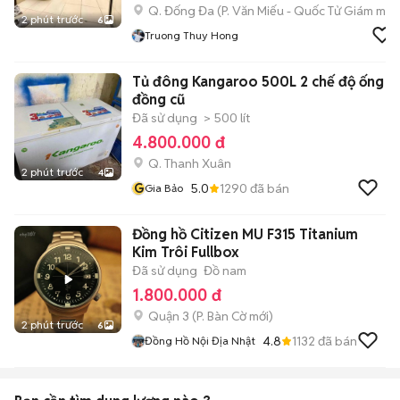
Q. Đống Đa
(
P. Văn Miếu - Quốc Tử Giám
mới)
2 phút trước
6
Truong Thuy Hong
Tủ đông Kangaroo 500L 2 chế độ ống
đồng cũ
Đã sử dụng
> 500 lít
4.800.000 đ
Q. Thanh Xuân
2 phút trước
4
G
5.0
1290
đã bán
Gia Bảo
Đồng hồ Citizen MU F315 Titanium
Kim Trôi Fullbox
Đã sử dụng
Đồ nam
1.800.000 đ
Quận 3
(
P. Bàn Cờ
mới)
2 phút trước
6
4.8
1132
đã bán
Đồng Hồ Nội Địa Nhật