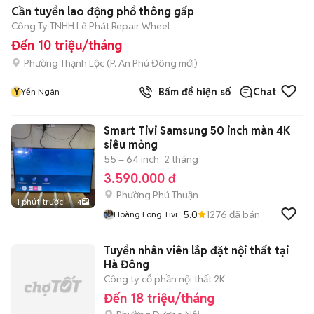
Cần tuyển lao động phổ thông gấp
Công Ty TNHH Lê Phát Repair Wheel
Đến 10 triệu/tháng
Phường Thạnh Lộc
(
P. An Phú Đông
mới)
Y
Bấm để hiện số
Chat
Yến Ngân
Smart Tivi Samsung 50 inch màn 4K
siêu mỏng
55 – 64 inch
2 tháng
3.590.000 đ
Phường Phú Thuận
1 phút trước
4
5.0
1276
đã bán
Hoàng Long Tivi
Tuyển nhân viên lắp đặt nội thất tại
Hà Đông
Công ty cổ phần nội thất 2K
Đến 18 triệu/tháng