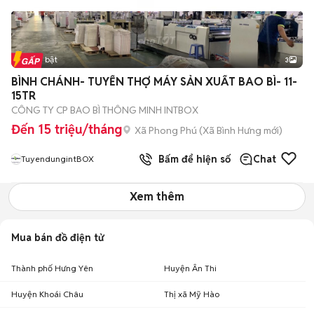
Tin nổi bật
3
BÌNH CHÁNH- TUYỂN THỢ MÁY SẢN XUẤT BAO BÌ- 11-
15TR
CÔNG TY CP BAO BÌ THÔNG MINH INTBOX
Đến 15 triệu/tháng
Xã Phong Phú
(
Xã Bình Hưng
mới)
Bấm để hiện số
Chat
TuyendungintBOX
Xem thêm
Mua bán đồ điện tử
Thành phố Hưng Yên
Huyện Ân Thi
Huyện Khoái Châu
Thị xã Mỹ Hào