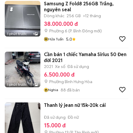
Samsung Z Fold8 256GB Trắng,
nguyên seal
Dòng khác
256 GB
>12 tháng
38.000.000 đ
Phường 6
(
P. Bình Đông
mới)
1 phút trước
1
H
5.0
Hứa Tuấn
Cần bán 1 chiếc Yamaha Sirius 50 Đen
đời 2021
2021
Xe số
Đã sử dụng
6.500.000 đ
Phường Bình Hưng Hòa
1 phút trước
7
n
88
đã bán
Nghia
Thanh lý jean nữ 15k-20k cái
Đã sử dụng
Đồ nữ
15.000 đ
Phường 13
(
P. Tân Bình
mới)