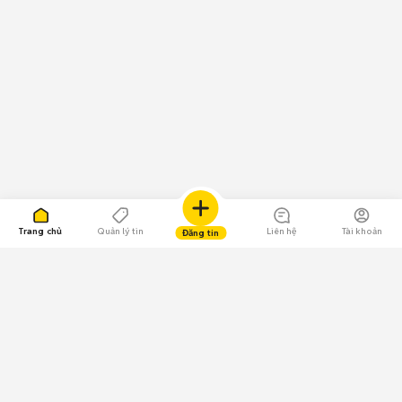
Trang chủ
Quản lý tin
Liên hệ
Tài khoản
Đăng tin
109.000 Bình chọn
Tải ứng dụng Chợ Tốt