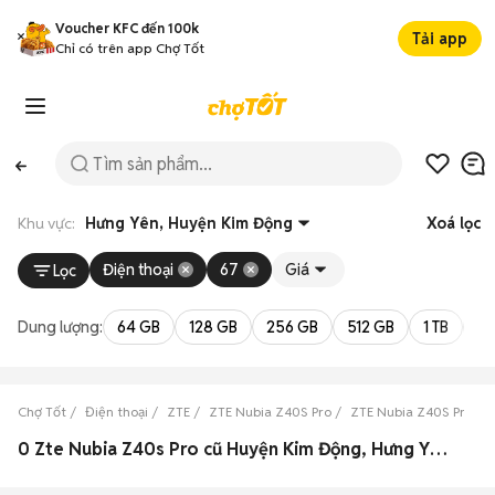
Voucher KFC đến 100k
Tải app
Chỉ có trên app Chợ Tốt
Khu vực:
Hưng Yên, Huyện Kim Động
Xoá lọc
Điện thoại
67
Giá
Lọc
Dung lượng:
64 GB
128 GB
256 GB
512 GB
1 TB
2 
Chợ Tốt
Điện thoại
ZTE
ZTE Nubia Z40S Pro
ZTE Nubia Z40S Pro H
0 Zte Nubia Z40s Pro cũ Huyện Kim Động, Hưng Yên đẹp