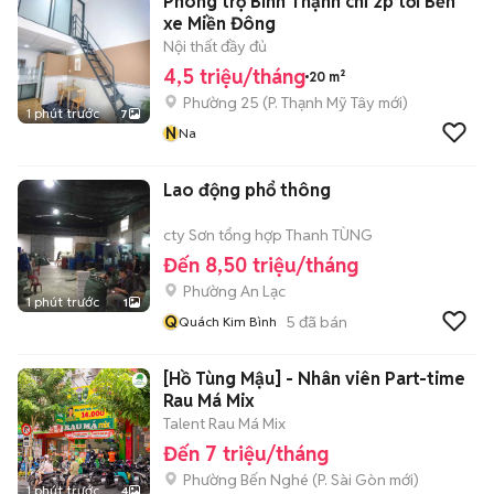
Phòng trọ Bình Thạnh chỉ 2p tới Bến
xe Miền Đông
Nội thất đầy đủ
4,5 triệu/tháng
20 m²
Phường 25
(
P. Thạnh Mỹ Tây
mới)
1 phút trước
7
N
Na
Lao động phổ thông
cty Sơn tổng hợp Thanh TÙNG
Đến 8,50 triệu/tháng
Phường An Lạc
1 phút trước
1
Q
5
đã bán
Quách Kim Bình
[Hồ Tùng Mậu] - Nhân viên Part-time
Rau Má Mix
Talent Rau Má Mix
Đến 7 triệu/tháng
Phường Bến Nghé
(
P. Sài Gòn
mới)
1 phút trước
4