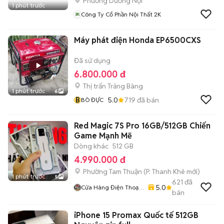
Phường Dương Nội
1 phút trước
Công Ty Cổ Phần Nội Thất 2K
Máy phát điện Honda EP6500CXS
Đã sử dụng
6.800.000 đ
Thị trấn Trảng Bàng
1 phút trước
6
B
5.0
719
đã bán
BÒ ĐỰC
Red Magic 7S Pro 16GB/512GB Chiến
Game Mạnh Mẽ
Dòng khác
512 GB
4.990.000 đ
Phường Tam Thuận
(
P. Thanh Khê
mới)
1 phút trước
5
621
đã
5.0
Cửa Hàng Điện Thoại
bán
Thương Mobile
iPhone 15 Promax Quốc tế 512GB