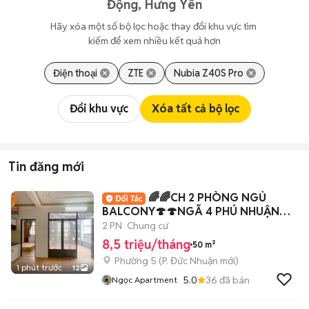
Động, Hưng Yên
Hãy xóa một số bộ lọc hoặc thay đổi khu vực tìm 
kiếm để xem nhiều kết quả hơn
Điện thoại
ZTE
Nubia Z40S Pro
Đổi khu vực
Xóa tất cả bộ lọc
Tin đăng mới
🌈🌈CH 2 PHÒNG NGỦ
BALCONY🍄🍄NGÃ 4 PHÚ NHUẬN💥
💥
2 PN
Chung cư
8,5 triệu/tháng
50 m²
Phường 5
(
P. Đức Nhuận
mới)
1 phút trước
12
5.0
36
đã bán
Ngọc Apartment