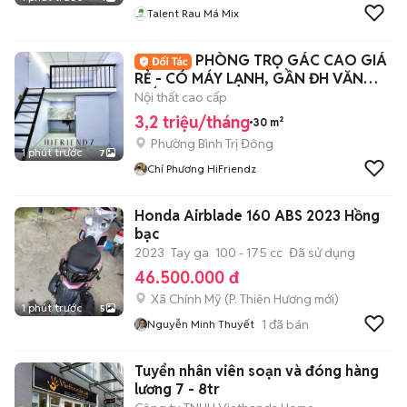
Talent Rau Má Mix
PHÒNG TRỌ GÁC CAO GIÁ
RẺ - CÓ MÁY LẠNH, GẦN ĐH VĂN
HIẾN, HƯƠNG LỘ 2
Nội thất cao cấp
3,2 triệu/tháng
30 m²
Phường Bình Trị Đông
1 phút trước
7
Chí Phương HiFriendz
Honda Airblade 160 ABS 2023 Hồng
bạc
2023
Tay ga
100 - 175 cc
Đã sử dụng
46.500.000 đ
Xã Chính Mỹ
(
P. Thiên Hương
mới)
1 phút trước
5
1
đã bán
Nguyễn Minh Thuyết
Tuyển nhân viên soạn và đóng hàng
lương 7 - 8tr