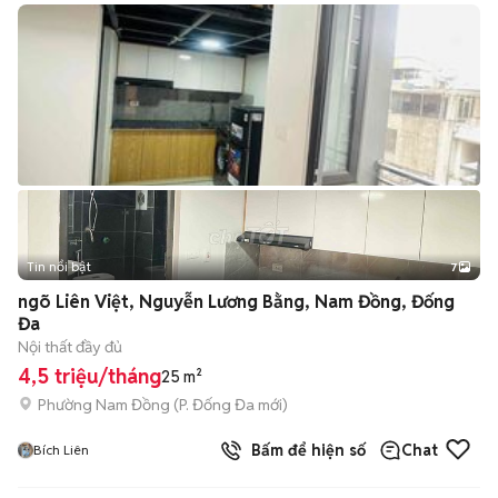
Tin nổi bật
7
+
2
ngõ Liên Việt, Nguyễn Lương Bằng, Nam Đồng, Đống
Đa
Nội thất đầy đủ
4,5 triệu/tháng
25 m²
Phường Nam Đồng
(
P. Đống Đa
mới)
Bấm để hiện số
Chat
Bích Liên