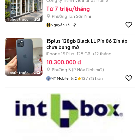
Công ty TNHH Viethands Home
Từ 7 triệu/tháng
Phường Tân Sơn Nhì
1 phút trước
2
N
Nguyễn Tài Sỹ
15plus 128gb Black LL Pin 86 Zin áp
chưa bung mở
iPhone 15 Plus
128 GB
>12 tháng
10.300.000 đ
Phường 5
(
P. Hòa Bình
mới)
1 phút trước
6
5.0
137
đã bán
MT Mobile