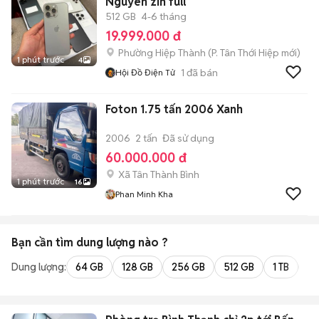
Nguyên zin full
512 GB
4-6 tháng
19.999.000 đ
Phường Hiệp Thành
(
P. Tân Thới Hiệp
mới)
1 phút trước
4
1
đã bán
Hội Đồ Điện Tử
Foton 1.75 tấn 2006 Xanh
2006
2 tấn
Đã sử dụng
60.000.000 đ
Xã Tân Thành Bình
1 phút trước
16
Phan Minh Kha
Bạn cần tìm
dung lượng
nào ?
Dung lượng:
64 GB
128 GB
256 GB
512 GB
1 TB
2 