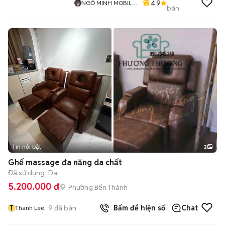
4.9
NGÔ MINH MOBILE
bán
SHOP
Tin nổi bật
2
Ghế massage đa năng da chất
Đã sử dụng
Da
5.200.000 đ
Phường Bến Thành
T
9
đã bán
Bấm để hiện số
Chat
Thanh Lee