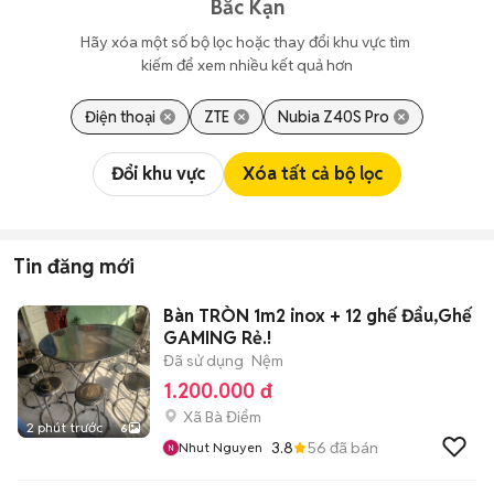
Bắc Kạn
Hãy xóa một số bộ lọc hoặc thay đổi khu vực tìm 
kiếm để xem nhiều kết quả hơn
Điện thoại
ZTE
Nubia Z40S Pro
Đổi khu vực
Xóa tất cả bộ lọc
Tin đăng mới
Bàn TRÒN 1m2 inox + 12 ghế Đẩu,Ghế
GAMING Rẻ.!
Đã sử dụng
Nệm
1.200.000 đ
Xã Bà Điểm
2 phút trước
6
3.8
56
đã bán
Nhut Nguyen