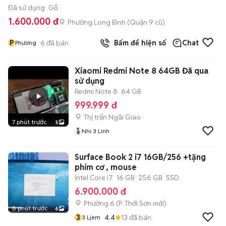
Đã sử dụng
Gỗ
1.600.000 đ
Phường Long Bình (Quận 9 cũ)
P
6
đã bán
Bấm để hiện số
Chat
Phương
Xiaomi Redmi Note 8 64GB Đã qua
sử dụng
Redmi Note 8
64 GB
999.999 đ
Thị trấn Ngãi Giao
7 phút trước
5
Nhi:3 Linh
Surface Book 2 i7 16GB/256 +tặng
phím cơ , mouse
Intel Core i7
16 GB
256 GB
SSD
6.900.000 đ
Phường 6
(
P. Thới Sơn
mới)
8 phút trước
6
3
4.4
13
đã bán
3 Ljem