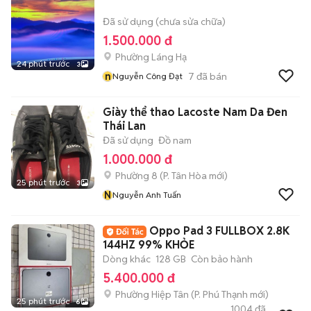
Đã sử dụng (chưa sửa chữa)
1.500.000 đ
Phường Láng Hạ
24 phút trước
3
n
7
đã bán
Nguyễn Công Đạt
Giày thể thao Lacoste Nam Da Đen
Thái Lan
Đã sử dụng
Đồ nam
1.000.000 đ
Phường 8
(
P. Tân Hòa
mới)
25 phút trước
3
N
Nguyễn Anh Tuấn
Oppo Pad 3 FULLBOX 2.8K
144HZ 99% KHỎE
Dòng khác
128 GB
Còn bảo hành
5.400.000 đ
Phường Hiệp Tân
(
P. Phú Thạnh
mới)
25 phút trước
6
1004
đã