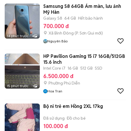
Samsung S8 64GB Ám màn, lưu ảnh
Mỹ Hàn
Galaxy S8
64 GB
Hết bảo hành
700.000 đ
Xã Bình Đông
(
P. Sơn Qui
mới)
14 phút trước
4
Nguyên Bảo
HP Pavilion Gaming 15 i7 16GB/512GB
15.6 inch
Intel Core i7
16 GB
512 GB
SSD
6.500.000 đ
Phường Phú Diễn
15 phút trước
1
Hoa Tran
Bộ nỉ trẻ em Hồng 2XL 17kg
Đã sử dụng
Đồ cho bé
100.000 đ