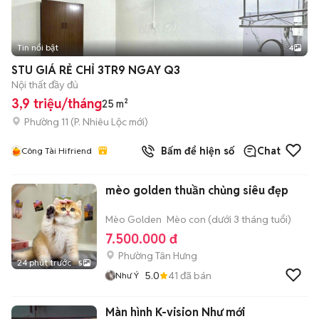
Tin nổi bật
4
STU GIÁ RẺ CHỈ 3TR9 NGAY Q3
Nội thất đầy đủ
3,9 triệu/tháng
25 m²
Phường 11
(
P. Nhiêu Lộc
mới)
Bấm để hiện số
Chat
Công Tài Hifriend
mèo golden thuần chủng siêu đẹp
Mèo Golden
Mèo con (dưới 3 tháng tuổi)
7.500.000 đ
Phường Tân Hưng
24 phút trước
5
5.0
41
đã bán
Như Ý
Màn hình K-vision Như mới