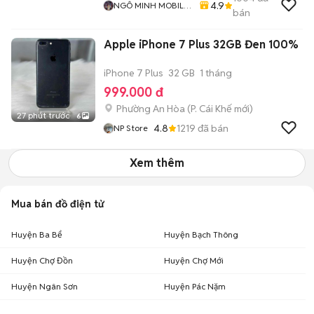
4.9
NGÔ MINH MOBILE
bán
SHOP
Apple iPhone 7 Plus 32GB Đen 100%
iPhone 7 Plus
32 GB
1 tháng
999.000 đ
Phường An Hòa
(
P. Cái Khế
mới)
27 phút trước
6
4.8
1219
đã bán
NP Store
Xem thêm
Mua bán đồ điện tử
Huyện Ba Bể
Huyện Bạch Thông
Huyện Chợ Đồn
Huyện Chợ Mới
Huyện Ngân Sơn
Huyện Pác Nặm