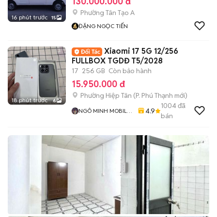
130.000.000 đ
Phường Tân Tạo A
16 phút trước
15
ĐẶNG NGỌC TIẾN
Xiaomi 17 5G 12/256
FULLBOX TGDĐ T5/2028
17
256 GB
Còn bảo hành
15.950.000 đ
Phường Hiệp Tân
(
P. Phú Thạnh
mới)
18 phút trước
6
1004
đã
4.9
NGÔ MINH MOBILE
bán
SHOP