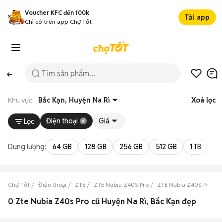
Voucher KFC đến 100k
Tải app
Chỉ có trên app Chợ Tốt
Khu vực:
Bắc Kạn, Huyện Na Rì
Xoá lọc
Điện thoại
Giá
Lọc
Dung lượng:
64 GB
128 GB
256 GB
512 GB
1 TB
2 
Chợ Tốt
Điện thoại
ZTE
ZTE Nubia Z40S Pro
ZTE Nubia Z40S Pro Bắ
0 Zte Nubia Z40s Pro cũ Huyện Na Rì, Bắc Kạn đẹp