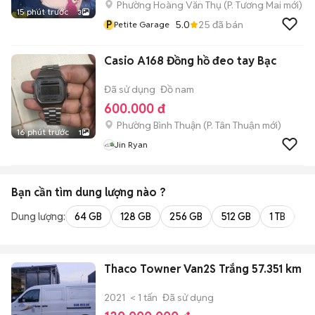
Phường Hoàng Văn Thụ
(
P. Tương Mai
mới)
15 phút trước
3
P
5.0
25
đã bán
Petite Garage
Casio A168 Đồng hồ đeo tay Bạc
Đã sử dụng
Đồ nam
600.000 đ
Phường Bình Thuận
(
P. Tân Thuận
mới)
16 phút trước
1
Jin Ryan
Bạn cần tìm
dung lượng
nào ?
Dung lượng:
64 GB
128 GB
256 GB
512 GB
1 TB
2 
Thaco Towner Van2S Trắng 57.351 km
2021
< 1 tấn
Đã sử dụng