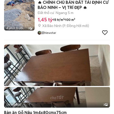
🔥 CHÍNH CHỦ BÁN ĐẤT TÁI ĐỊNH CƯ
BẢO NINH – VỊ TRÍ ĐẸP 🔥
Đất thổ cư
Ngang 5 m
1,45 tỷ
15 tr/m²
100 m²
Xã Bảo Ninh
(
P. Đồng Hới
mới)
4 phút trước
3
源Newstar
Tin nổi bật
3
Bàn ăn Gỗ Nâu 1m4x80cmx75cm