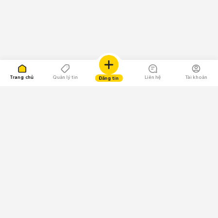
Trang chủ
Quản lý tin
Liên hệ
Tài khoản
Đăng tin
109.000 Bình chọn
Tải ứng dụng Chợ Tốt
Về Chợ Tốt
Quy chế sàn
Chính sách bảo mật
Giải quyết tranh chấp