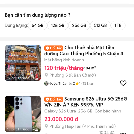
Bạn cần tìm
dung lượng
nào ?
Dung lượng:
64 GB
128 GB
256 GB
512 GB
1 TB
2 
Cho thuê nhà Mặt tiền
đường Cao Thắng Phường 5 Quận 3
Mặt bằng kinh doanh
120 triệu/tháng
184 m²
Phường 5
(
P. Bàn Cờ
mới)
12 phút trước
5
5.0
1
đã bán
Ngọc Thúy
Samsung S26 Ultra 5G 256G
V/N ZIN ÁP KEN 99.9% VIP
Galaxy S26 Ultra
256 GB
Còn bảo hành
23.000.000 đ
Phường Hiệp Tân
(
P. Phú Thạnh
mới)
13 phút trước
4
1004
đã