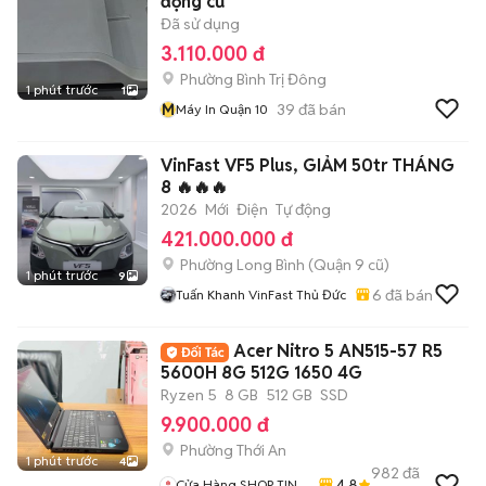
động cũ
Đã sử dụng
3.110.000 đ
Phường Bình Trị Đông
1 phút trước
1
M
39
đã bán
Máy In Quận 10
VinFast VF5 Plus, GIẢM 50tr THÁNG
8 🔥🔥🔥
2026
Mới
Điện
Tự động
421.000.000 đ
Phường Long Bình (Quận 9 cũ)
1 phút trước
9
6
đã bán
Tuấn Khanh VinFast Thủ Đức
Acer Nitro 5 AN515-57 R5
5600H 8G 512G 1650 4G
Ryzen 5
8 GB
512 GB
SSD
9.900.000 đ
Phường Thới An
1 phút trước
4
982
đã
4.8
Cửa Hàng SHOP TIN