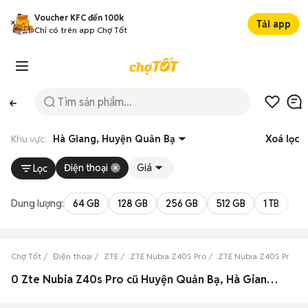
Voucher KFC đến 100k
Tải app
Chỉ có trên app Chợ Tốt
Khu vực:
Hà Giang, Huyện Quản Bạ
Xoá lọc
Điện thoại
Giá
Lọc
Dung lượng:
64 GB
128 GB
256 GB
512 GB
1 TB
2 
Chợ Tốt
Điện thoại
ZTE
ZTE Nubia Z40S Pro
ZTE Nubia Z40S Pro Hà
0 Zte Nubia Z40s Pro cũ Huyện Quản Bạ, Hà Giang đẹp