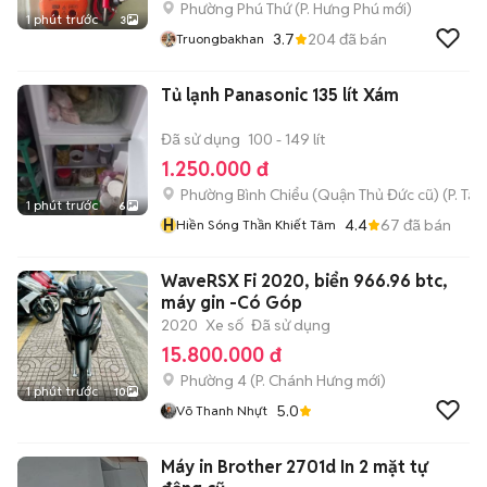
Phường Phú Thứ
(
P. Hưng Phú
mới)
1 phút trước
3
3.7
204
đã bán
Truongbakhan
Tủ lạnh Panasonic 135 lít Xám
Đã sử dụng
100 - 149 lít
1.250.000 đ
Phường Bình Chiểu (Quận Thủ Đức cũ)
(
P. Ta
1 phút trước
6
H
4.4
67
đã bán
Hiền Sóng Thần Khiết Tâm
WaveRSX Fi 2020, biển 966.96 btc,
máy gin -Có Góp
2020
Xe số
Đã sử dụng
15.800.000 đ
Phường 4
(
P. Chánh Hưng
mới)
1 phút trước
10
5.0
Võ Thanh Nhựt
Máy in Brother 2701d In 2 mặt tự