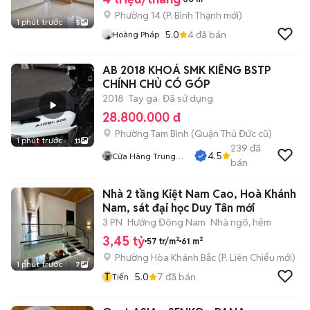
Phường 14
(
P. Bình Thạnh
mới)
1 phút trước
5
5.0
4
đã bán
Hoàng Pháp
AB 2018 KHOÁ SMK KIỂNG BSTP
CHÍNH CHỦ CÓ GÓP
2018
Tay ga
Đã sử dụng
28.800.000 đ
Phường Tam Bình (Quận Thủ Đức cũ)
1 phút trước
11
239
đã
4.5
Cửa Hàng Trung
bán
Hiếu
Nhà 2 tầng Kiệt Nam Cao, Hoà Khánh
Nam, sát đại học Duy Tân mới
3 PN
Hướng Đông Nam
Nhà ngõ, hẻm
3,45 tỷ
57 tr/m²
61 m²
Phường Hòa Khánh Bắc
(
P. Liên Chiểu
mới)
1 phút trước
7
T
5.0
7
đã bán
Tiến