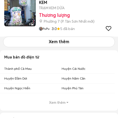
KEM
TRẠM KEM DỪA
Thương lượng
Phường 7
(
P. Tân Sơn Nhất
mới)
1 phút trước
2
3.0
5
đã bán
PuPu
Xem thêm
Mua bán đồ điện tử
Thành phố Cà Mau
Huyện Cái Nước
Huyện Đầm Dơi
Huyện Năm Căn
Huyện Ngọc Hiển
Huyện Phú Tân
Xem thêm