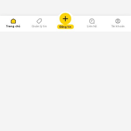
Trang chủ
Quản lý tin
Liên hệ
Tài khoản
Đăng tin
109.000 Bình chọn
Tải ứng dụng Chợ Tốt
Về Chợ Tốt
Quy chế sàn
Chính sách bảo mật
Giải quyết tranh chấp
CÔNG TY TNHH CHỢ TỐT - Người đại diện theo pháp luật:
Nguyễn Trọng Tấn; GPDKKD: 0312120782 do Sở KH & ĐT TP.HCM cấp ngày
11/01/2013;
GPMXH: 185/GP-BTTTT do Bộ Thông tin và Truyền thông