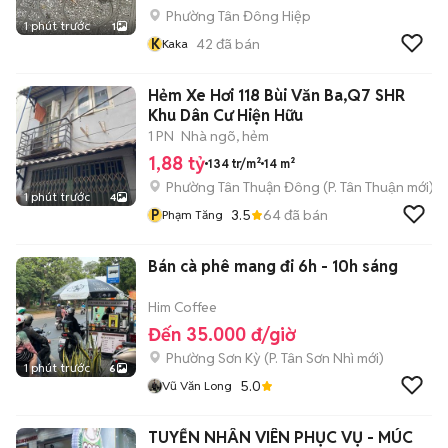
Phường Tân Đông Hiệp
1 phút trước
1
K
42
đã bán
Kaka
Hẻm Xe Hơi 118 Bùi Văn Ba,Q7 SHR
Khu Dân Cư Hiện Hữu
1 PN
Nhà ngõ, hẻm
1,88 tỷ
134 tr/m²
14 m²
Phường Tân Thuận Đông
(
P. Tân Thuận
mới)
1 phút trước
4
P
3.5
64
đã bán
Phạm Tăng
Bán cà phê mang đi 6h - 10h sáng
Him Coffee
Đến 35.000 đ/giờ
Phường Sơn Kỳ
(
P. Tân Sơn Nhì
mới)
1 phút trước
6
5.0
Vũ Văn Long
TUYỂN NHÂN VIÊN PHỤC VỤ - MÚC