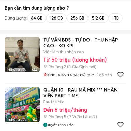
Bạn cần tìm
dung lượng
nào ?
Dung lượng:
64 GB
128 GB
256 GB
512 GB
1 TB
2 
TƯ VẤN BDS - TỰ DO - THU NHẬP
CAO - KO KPI
Việc làm thu nhập cao
Từ 50 triệu (lương khoán)
Phường 2
(
P. Gia Định
mới)
1 phút trước
5
1
đã bán
KINH DOANH NHÀ PHỐ HCM
QUẬN 10 - RAU MÁ MIX *** NHÂN
VIÊN PART TIME
Rau Má Mix
Đến 6 triệu/tháng
Phường 5
(
P. Vườn Lài
mới)
1 phút trước
1
Tuyết Trinh Trần