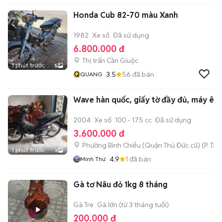
Honda Cub 82-70 màu Xanh
1982
Xe số
Đã sử dụng
6.800.000 đ
Thị trấn Cần Giuộc
1 phút trước
5
Q
3.5
56
đã bán
QUANG
Wave hàn quốc, giấy tờ đầy đủ, máy êm
2004
Xe số
100 - 175 cc
Đã sử dụng
3.600.000 đ
Phường Bình Chiểu (Quận Thủ Đức cũ)
(
P. Ta
1 phút trước
3
4.9
1
đã bán
Minh Thư
Gà tơ Nâu đỏ 1kg 8 tháng
Gà Tre
Gà lớn (từ 3 tháng tuổi)
200.000 đ