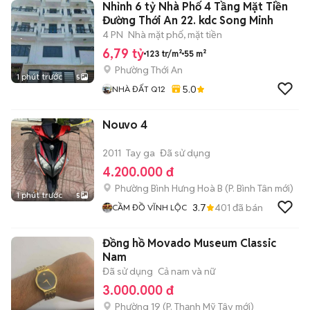
Nhỉnh 6 tỷ Nhà Phố 4 Tầng Mặt Tiền
Đường Thới An 22. kdc Song Minh
4 PN
Nhà mặt phố, mặt tiền
6,79 tỷ
123 tr/m²
55 m²
Phường Thới An
1 phút trước
5
5.0
NHÀ ĐẤT Q12
Nouvo 4
2011
Tay ga
Đã sử dụng
4.200.000 đ
Phường Bình Hưng Hoà B
(
P. Bình Tân
mới)
1 phút trước
5
3.7
401
đã bán
CẦM ĐỒ VĨNH LỘC
Đồng hồ Movado Museum Classic
Nam
Đã sử dụng
Cả nam và nữ
3.000.000 đ
Phường 19
(
P. Thạnh Mỹ Tây
mới)