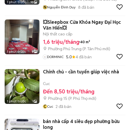
1 phút trước
10
N
8
đã bán
Nguyễn Đình Duy
💥Sleepbox Cửa Khóa Ngay Đại Học
Văn Hiến💥
Nội thất cao cấp
1,6 triệu/tháng
40 m²
Phường Phú Trung
(
P. Tân Phú
mới)
1 phút trước
9
5.0
4
đã bán
DORMINIC
Chính chủ - cần tuyển giúp việc nhà
Cuc
Đến 8,50 triệu/tháng
Phường 15
(
P. Phú Thọ
mới)
1 phút trước
1
C
2
đã bán
Cuc
bán nhà cấp 4 siêu đẹp phường bửu
long