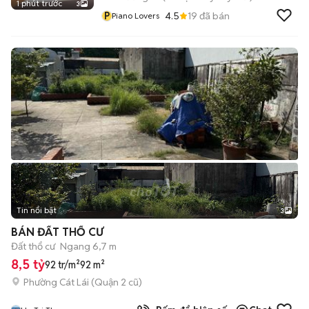
1 phút trước
3
P
4.5
19
đã bán
Piano Lovers
Tin nổi bật
3
BÁN ĐẤT THỔ CƯ
Đất thổ cư
Ngang 6,7 m
8,5 tỷ
92 tr/m²
92 m²
Phường Cát Lái (Quận 2 cũ)