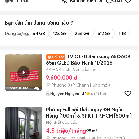
Bấm để hiện số
Chat
Ho Tri Thuc
Bạn cần tìm
dung lượng
nào ?
Dung lượng:
64 GB
128 GB
256 GB
512 GB
1 TB
2 
TV QLED Samsung 65Q60B
65in QLED Bảo Hành 11/2026
44 – 54 inch
Còn bảo hành
9.600.000 đ
Phường 3
(
P. Chánh Hưng
mới)
1 phút trước
4
4.1
4
đã bán
Nguyen Nguyen
Phòng Full nội thất ngay ĐH Ngân
Hàng [100m] & SPKT TP.HCM [500m]
Nội thất cao cấp
4,5 triệu/tháng
25 m²
Phường Linh Chiểu (Quận Thủ Đức cũ)