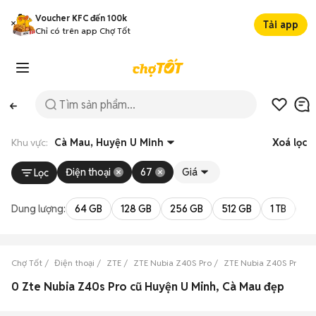
Voucher KFC đến 100k
Tải app
Chỉ có trên app Chợ Tốt
Khu vực:
Cà Mau, Huyện U Minh
Xoá lọc
Điện thoại
67
Giá
Lọc
Dung lượng:
64 GB
128 GB
256 GB
512 GB
1 TB
2 
Chợ Tốt
Điện thoại
ZTE
ZTE Nubia Z40S Pro
ZTE Nubia Z40S Pro C
0 Zte Nubia Z40s Pro cũ Huyện U Minh, Cà Mau đẹp