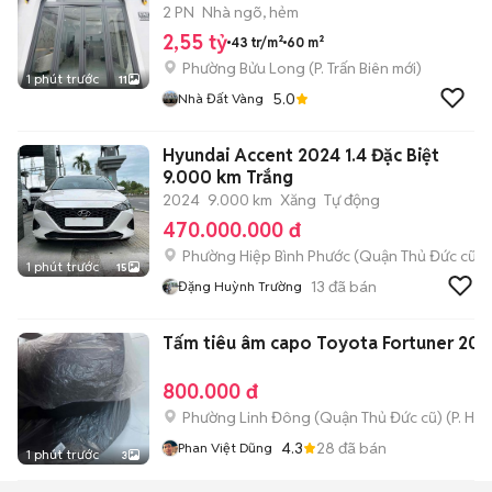
2 PN
Nhà ngõ, hẻm
2,55 tỷ
43 tr/m²
60 m²
Phường Bửu Long
(
P. Trấn Biên
mới)
1 phút trước
11
5.0
Nhà Đất Vàng
Hyundai Accent 2024 1.4 Đặc Biệt
9.000 km Trắng
2024
9.000 km
Xăng
Tự động
470.000.000 đ
Phường Hiệp Bình Phước (Quận Thủ Đức cũ)
1 phút trước
15
13
đã bán
Đặng Huỳnh Trường
Tấm tiêu âm capo Toyota Fortuner 201
800.000 đ
Phường Linh Đông (Quận Thủ Đức cũ)
(
P. Hiệ
4.3
28
đã bán
Phan Việt Dũng
1 phút trước
3