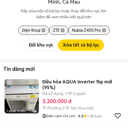
Minh, Cà Mau
Hãy xóa một số bộ lọc hoặc thay đổi khu vực tìm 
kiếm để xem nhiều kết quả hơn
Điện thoại
ZTE
Nubia Z40S Pro
Đổi khu vực
Xóa tất cả bộ lọc
Tin đăng mới
Điều hòa AQUA Inverter 1hp mới
(95%)
Đã sử dụng
1 HP (ngựa)
3.200.000 đ
Phường 9
(
P. Tân Hòa
mới)
1 phút trước
3
4.8
1
đã bán
Điện Lạnh Chí Linh