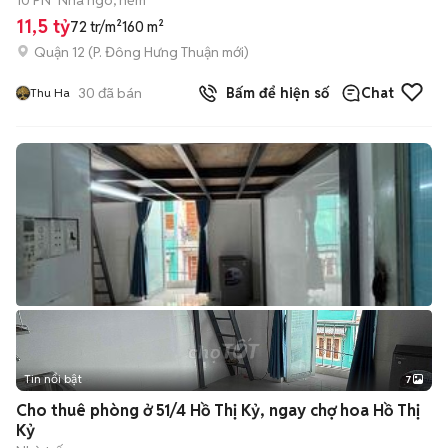
10 PN
Nhà ngõ, hẻm
11,5 tỷ
72 tr/m²
160 m²
Quận 12
(
P. Đông Hưng Thuận
mới)
30
đã bán
Bấm để hiện số
Chat
Thu Ha
Tin nổi bật
7
+
2
Cho thuê phòng ở 51/4 Hồ Thị Kỷ, ngay chợ hoa Hồ Thị
Kỷ