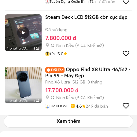
7
đã bán
Tuyển Dụng Quận Bình Tân
Steam Deck LCD 512GB còn cực đẹp
Đã sử dụng
7.800.000 đ
Q. Ninh Kiều
(
P. Cái Khế
mới)
1 phút trước
6
T
5.0
Tín
Oppo Find X8 Ultra -16/512 -
Pin 99 - Máy Đẹp
Find X8 Ultra
512 GB
3 tháng
17.700.000 đ
Q. Ninh Kiều
(
P. Cái Khế
mới)
1 phút trước
6
4.8
249
đã bán
HM PHONE
Xem thêm