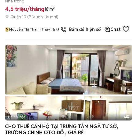
Nhà trống
4,5 triệu/tháng
18 m²
Quận 10
(
P. Vườn Lài
mới)
N
5.0
Bấm để hiện số
Chat
Nguyễn Thị Thanh Thủy
Tin nổi bật
6
+
2
CHO THUÊ CĂN HỘ TẠI TRUNG TÂM NGÃ TƯ SỞ,
TRƯỜNG CHINH OTO ĐỖ , GIÁ RẺ