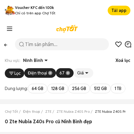
Voucher KFC đến 100k
Tải app
Chỉ có trên app Chợ Tốt
Khu vực:
Ninh Bình
Xoá lọc
Điện thoại
67
Giá
Lọc
Dung lượng:
64 GB
128 GB
256 GB
512 GB
1 TB
2 
Chợ Tốt
Điện thoại
ZTE
ZTE Nubia Z40S Pro
ZTE Nubia Z40S Pro Ni
0 Zte Nubia Z40s Pro cũ Ninh Bình đẹp