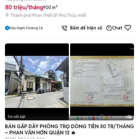
80 triệu/tháng
900 m²
Thành phố Phan Thiết
(
P. Phú Thủy
mới)
Bấm để hiện số
Chat
Bảo Nghi Hoàng Lê
Tin nổi bật
2
BÁN GẤP DÃY PHÒNG TRỌ DÒNG TIỀN 30 TR/THÁNG
– PHAN VĂN HỚN QUẬN 12 🔥