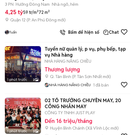
3 PN
Hướng Đông Nam
Nhà ngõ, hẻm
4,25 tỷ
59 tr/m²
72 m²
Quận 12
(
P. An Phú Đông
mới)
Bấm để hiện số
Chat
Tuấn
Tuyển nữ quản lý, p vụ, phụ bếp, tạp
vụ Nhà hàng
NHÀ HÀNG NẮNG CHIỀU
Thương lượng
Q. Tân Bình
(
P. Tân Sơn Nhất
mới)
1 phút trước
2
1
đã bán
NHÀ HÀNG NẮNG CHIỀU
02 TỔ TRƯỞNG CHUYỀN MAY, 20
CÔNG NHÂN MAY
CÔNG TY TNHH JUST PLAY
Đến 16 triệu/tháng
Huyện Bình Chánh
(
Xã Vĩnh Lộc
mới)
1 phút trước
2