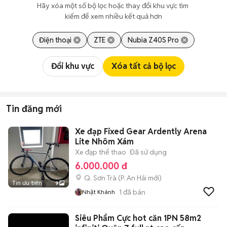
Hãy xóa một số bộ lọc hoặc thay đổi khu vực tìm 
kiếm để xem nhiều kết quả hơn
Điện thoại
ZTE
Nubia Z40S Pro
Đổi khu vực
Xóa tất cả bộ lọc
Tin đăng mới
Xe đạp Fixed Gear Ardently Arena
Lite Nhôm Xám
Xe đạp thể thao
Đã sử dụng
6.000.000 đ
Q. Sơn Trà
(
P. An Hải
mới)
Tin ưu tiên
9
1
đã bán
Nhật Khánh
Siêu Phẩm Cực hot căn 1PN 58m2