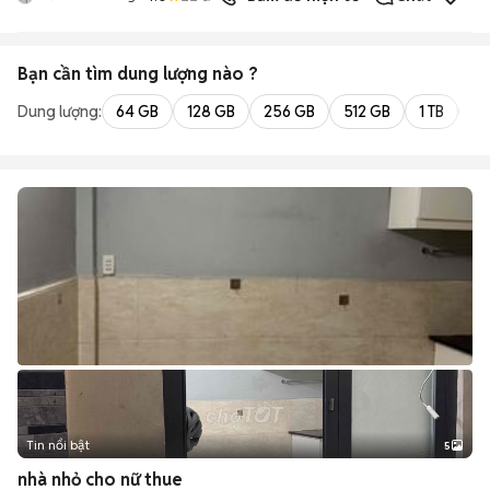
Bạn cần tìm
dung lượng
nào ?
Dung lượng:
64 GB
128 GB
256 GB
512 GB
1 TB
2 
Tin nổi bật
5
nhà nhỏ cho nữ thue