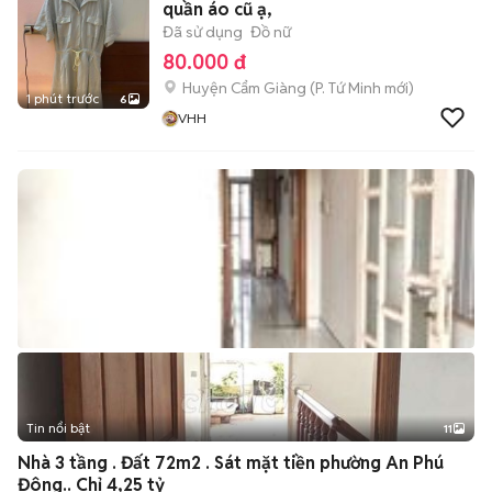
quần áo cũ ạ,
Đã sử dụng
Đồ nữ
80.000 đ
Huyện Cẩm Giàng
(
P. Tứ Minh
mới)
1 phút trước
6
VHH
Tin nổi bật
11
+
2
Nhà 3 tầng . Đất 72m2 . Sát mặt tiền phường An Phú
Đông.. Chỉ 4,25 tỷ