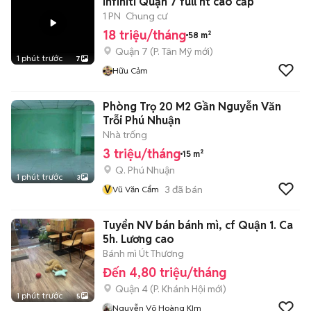
infiniti Quận 7 full nt cao cấp
1 PN
Chung cư
18 triệu/tháng
58 m²
Quận 7
(
P. Tân Mỹ
mới)
1 phút trước
7
Hữu Cảm
Phòng Trọ 20 M2 Gần Nguyễn Văn
Trỗi Phú Nhuận
Nhà trống
3 triệu/tháng
15 m²
Q. Phú Nhuận
1 phút trước
3
V
3
đã bán
Vũ Văn Cẩm
Tuyển NV bán bánh mì, cf Quận 1. Ca
5h. Lương cao
Bánh mì Út Thương
Đến 4,80 triệu/tháng
Quận 4
(
P. Khánh Hội
mới)
1 phút trước
5
Nguyễn Võ Hoàng KIm