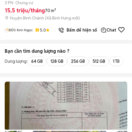
2 PN
Chung cư
15,5 triệu/tháng
70 m²
Huyện Bình Chánh
(
Xã Bình Hưng
mới)
5.0
Bấm để hiện số
Chat
BĐS Kim Ngọc
Bạn cần tìm
dung lượng
nào ?
Dung lượng:
64 GB
128 GB
256 GB
512 GB
1 TB
2 