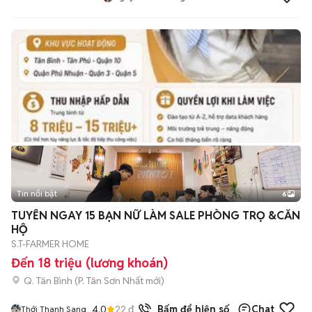
Tin nổi bật
6
+
2
TUYỂN NGAY 15 BẠN NỮ LÀM SALE PHÒNG TRỌ &CĂN
HỘ
S.T-FARMER HOME
Đến 18 triệu (lương khoán)
Q. Tân Bình
(
P. Tân Sơn Nhất
mới)
4.0
22
đã bán
Bấm để hiện số
Chat
Thới Thanh Sang