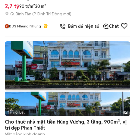
2,7 tỷ
90 tr/m²
30 m²
Q. Bình Tân
(
P. Bình Trị Đông
mới)
Bấm để hiện số
Chat
BĐS Nhung Nhung
Tin nổi bật
4
Cho thuê nhà mặt tiền Hùng Vương, 3 tầng, 900m², vị
trí đẹp Phan Thiết
Mặt bằng kinh doanh