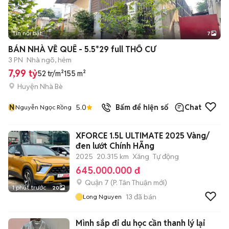
Tin nổi bật
7
+
2
BÁN NHÀ VỀ QUÊ - 5.5*29 full THỔ CƯ
3 PN
Nhà ngõ, hẻm
7,99 tỷ
52 tr/m²
155 m²
Huyện Nhà Bè
N
5.0
Bấm để hiện số
Chat
Nguyễn Ngọc Rồng
XFORCE 1.5L ULTIMATE 2025 Vàng/
đen lướt Chính HÃng
2025
20.315 km
Xăng
Tự động
645.000.000 đ
Quận 7
(
P. Tân Thuận
mới)
1 phút trước
20
13
đã bán
Long Nguyen
Mình sắp đi du học cần thanh lý lại