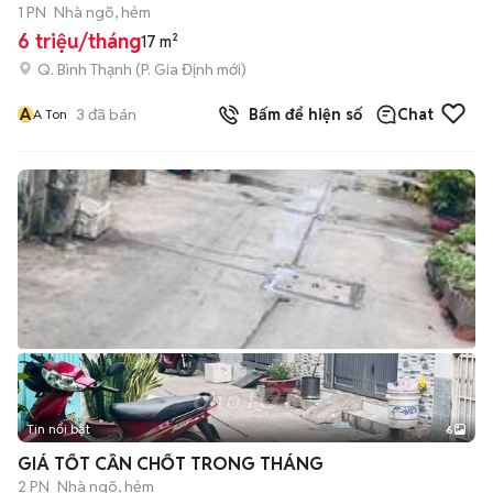
1 PN
Nhà ngõ, hẻm
6 triệu/tháng
17 m²
Q. Bình Thạnh
(
P. Gia Định
mới)
A
3
đã bán
Bấm để hiện số
Chat
A Ton
Tin nổi bật
6
+
2
GIÁ TỐT CẦN CHỐT TRONG THÁNG
2 PN
Nhà ngõ, hẻm