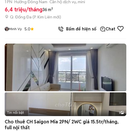
1 PN
Hướng Đông Nam
Căn hộ dịch vụ, mini
6,4 triệu/tháng
36 m²
Q. Đống Đa
(
P. Kim Liên
mới)
5.0
Bấm để hiện số
Chat
Minh Vy
Tin nổi bật
3
Cho thuê CH Saigon Mia 2PN/ 2WC giá 15.5tr/tháng,
full nội thất