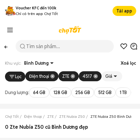
Voucher KFC đến 100k
Tải app
Chỉ có trên app Chợ Tốt
Khu vực:
Bình Dương
Xoá lọc
Điện thoại
ZTE
4517
Giá
Lọc
Dung lượng:
64 GB
128 GB
256 GB
512 GB
1 TB
2 
Chợ Tốt
Điện thoại
ZTE
ZTE Nubia Z50
ZTE Nubia Z50 Bình Dương
0 Zte Nubia Z50 cũ Bình Dương đẹp