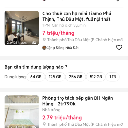
Cho thuê căn hộ mini Tiamo Phú
Thịnh, Thủ Dầu Một, full nội thất
1 PN
Căn hộ dịch vụ, mini
7 triệu/tháng
Thành phố Thủ Dầu Một
(
P. Chánh Hiệp
mới)
2 phút trước
3
Cộng Đồng Nhà Đất
Bạn cần tìm
dung lượng
nào ?
Dung lượng:
64 GB
128 GB
256 GB
512 GB
1 TB
2 
Phòng trọ tách bếp gần ĐH Ngân
Hàng - 2tr790k
Nhà trống
2,79 triệu/tháng
Thành phố Thủ Dầu Một
(
P. Chánh Hiệp
mới)
3 phút trước
5