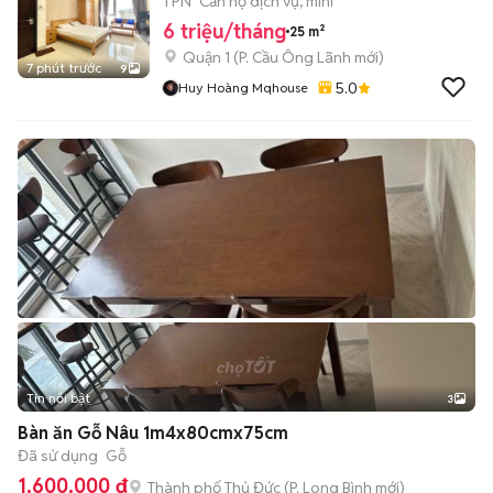
ĐÃI NGAY BÙI VIỆN
1 PN
Căn hộ dịch vụ, mini
6 triệu/tháng
25 m²
Quận 1
(
P. Cầu Ông Lãnh
mới)
7 phút trước
9
5.0
Huy Hoàng Mqhouse
Tin nổi bật
3
Bàn ăn Gỗ Nâu 1m4x80cmx75cm
Đã sử dụng
Gỗ
1.600.000 đ
Thành phố Thủ Đức
(
P. Long Bình
mới)