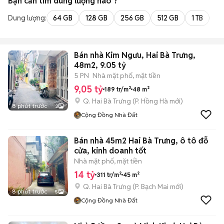
Bạn cần tìm
dung lượng
nào ?
Dung lượng:
64 GB
128 GB
256 GB
512 GB
1 TB
2 
Bán nhà Kim Ngưu, Hai Bà Trưng,
48m2, 9.05 tỷ
5 PN
Nhà mặt phố, mặt tiền
9,05 tỷ
189 tr/m²
48 m²
Q. Hai Bà Trưng
(
P. Hồng Hà
mới)
8 phút trước
3
Cộng Đồng Nhà Đất
Bán nhà 45m2 Hai Bà Trưng, ô tô đỗ
cửa, kinh doanh tốt
Nhà mặt phố, mặt tiền
14 tỷ
311 tr/m²
45 m²
Q. Hai Bà Trưng
(
P. Bạch Mai
mới)
8 phút trước
5
Cộng Đồng Nhà Đất