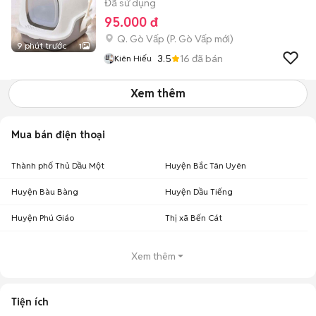
Đã sử dụng
95.000 đ
Q. Gò Vấp
(
P. Gò Vấp
mới)
9 phút trước
1
3.5
16
đã bán
Kiên Hiếu
Xem thêm
Mua bán điện thoại
Thành phố Thủ Dầu Một
Huyện Bắc Tân Uyên
Huyện Bàu Bàng
Huyện Dầu Tiếng
Huyện Phú Giáo
Thị xã Bến Cát
Xem thêm
Tiện ích