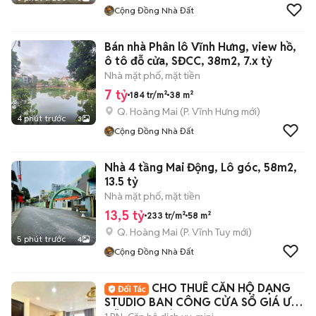
Cộng Đồng Nhà Đất
Bán nhà Phân lô Vĩnh Hưng, view hồ,
ô tô đỗ cửa, SĐCC, 38m2, 7.x tỷ
Nhà mặt phố, mặt tiền
7 tỷ
184 tr/m²
38 m²
Q. Hoàng Mai
(
P. Vĩnh Hưng
mới)
4 phút trước
3
Cộng Đồng Nhà Đất
Nhà 4 tầng Mai Động, Lô góc, 58m2,
13.5 tỷ
Nhà mặt phố, mặt tiền
13,5 tỷ
233 tr/m²
58 m²
Q. Hoàng Mai
(
P. Vĩnh Tuy
mới)
5 phút trước
4
Cộng Đồng Nhà Đất
CHO THUÊ CĂN HỘ DẠNG
STUDIO BAN CÔNG CỬA SỔ GIÁ ƯU