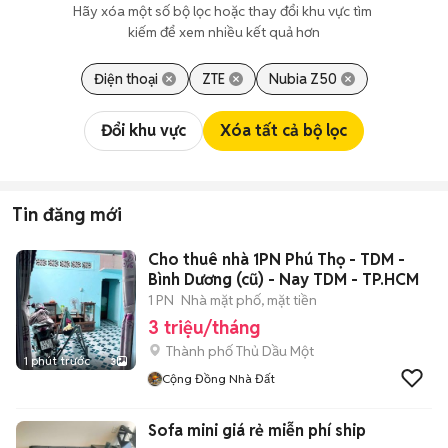
Hãy xóa một số bộ lọc hoặc thay đổi khu vực tìm 
kiếm để xem nhiều kết quả hơn
Điện thoại
ZTE
Nubia Z50
Đổi khu vực
Xóa tất cả bộ lọc
Tin đăng mới
Cho thuê nhà 1PN Phú Thọ - TDM -
Bình Dương (cũ) - Nay TDM - TP.HCM
1 PN
Nhà mặt phố, mặt tiền
3 triệu/tháng
Thành phố Thủ Dầu Một
1 phút trước
3
Cộng Đồng Nhà Đất
Sofa mini giá rẻ miễn phí ship