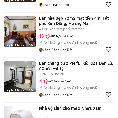
11
P
Phạm Thành Công
Bán nhà đẹp 72m2 mặt tiền 4m, sát
phố Kim Đồng, Hoàng Mai
4 PN
Nhà mặt phố, mặt tiền
13 tỷ
181 tr/m²
72 m²
Q. Hoàng Mai
(
P. Định Công
mới)
9 phút trước
3
Cộng Đồng Nhà Đất
Bán chung cư 2 PN full đồ KĐT Đền Lừ,
60m2, ~4 tỷ
2 PN
Chung cư
4 tỷ
67 tr/m²
60 m²
Q. Hoàng Mai
(
P. Định Công
mới)
9 phút trước
5
Cộng Đồng Nhà Đất
Nhà vệ sinh cho mèo Nhựa Xám