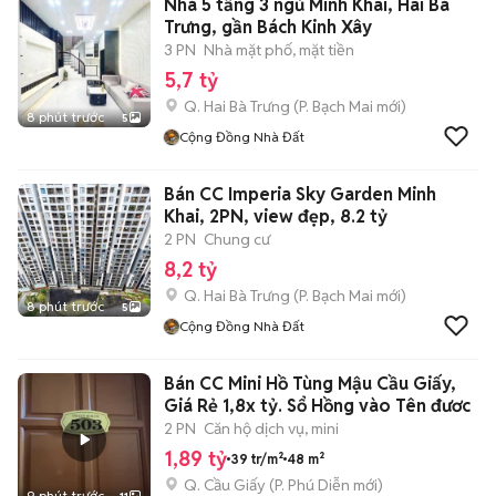
Nhà 5 tầng 3 ngủ Minh Khai, Hai Bà
Trưng, gần Bách Kinh Xây
3 PN
Nhà mặt phố, mặt tiền
5,7 tỷ
Q. Hai Bà Trưng
(
P. Bạch Mai
mới)
8 phút trước
5
Cộng Đồng Nhà Đất
Bán CC Imperia Sky Garden Minh
Khai, 2PN, view đẹp, 8.2 tỷ
2 PN
Chung cư
8,2 tỷ
Q. Hai Bà Trưng
(
P. Bạch Mai
mới)
8 phút trước
5
Cộng Đồng Nhà Đất
Bán CC Mini Hồ Tùng Mậu Cầu Giấy,
Giá Rẻ 1,8x tỷ. Sổ Hồng vào Tên đươc
2 PN
Căn hộ dịch vụ, mini
1,89 tỷ
39 tr/m²
48 m²
Q. Cầu Giấy
(
P. Phú Diễn
mới)
9 phút trước