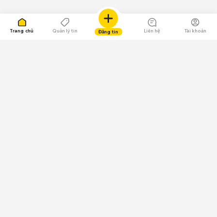
Trang chủ
Quản lý tin
Liên hệ
Tài khoản
Đăng tin
109.000 Bình chọn
Tải ứng dụng Chợ Tốt
Về Chợ Tốt
Quy chế sàn
Chính sách bảo mật
Giải quyết tranh chấp
CÔNG TY TNHH CHỢ TỐT - Người đại diện theo pháp luật:
Nguyễn Trọng Tấn; GPDKKD: 0312120782 do Sở KH & ĐT TP.HCM cấp ngày
11/01/2013;
GPMXH: 185/GP-BTTTT do Bộ Thông tin và Truyền thông
cấp ngày 09/07/2024 - Chịu trách nhiệm
nội dung: Trần Hoàng Ly.
Chính sách sử dụng