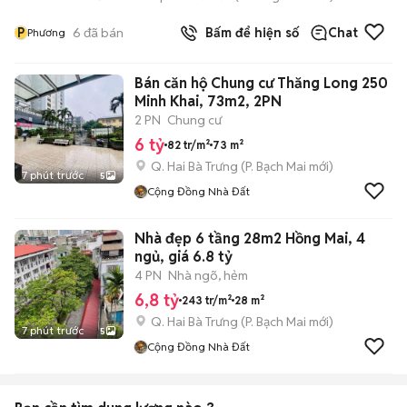
P
6
đã bán
Bấm để hiện số
Chat
Phương
Bán căn hộ Chung cư Thăng Long 250
Minh Khai, 73m2, 2PN
2 PN
Chung cư
6 tỷ
82 tr/m²
73 m²
Q. Hai Bà Trưng
(
P. Bạch Mai
mới)
7 phút trước
5
Cộng Đồng Nhà Đất
Nhà đẹp 6 tầng 28m2 Hồng Mai, 4
ngủ, giá 6.8 tỷ
4 PN
Nhà ngõ, hẻm
6,8 tỷ
243 tr/m²
28 m²
Q. Hai Bà Trưng
(
P. Bạch Mai
mới)
7 phút trước
5
Cộng Đồng Nhà Đất