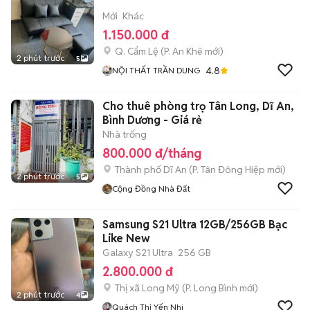
Mới
Khác
1.150.000 đ
Q. Cẩm Lệ
(
P. An Khê
mới)
2 phút trước
5
4.8
NỘI THẤT TRẦN DUNG
Cho thuê phòng trọ Tân Long, Dĩ An,
Bình Dương - Giá rẻ
Nhà trống
800.000 đ/tháng
Thành phố Dĩ An
(
P. Tân Đông Hiệp
mới)
2 phút trước
5
Cộng Đồng Nhà Đất
Samsung S21 Ultra 12GB/256GB Bạc
Like New
Galaxy S21 Ultra
256 GB
2.800.000 đ
Thị xã Long Mỹ
(
P. Long Bình
mới)
2 phút trước
4
Quách Thị Yến Nhi