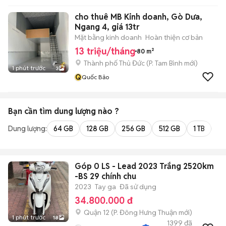
cho thuê MB Kinh doanh, Gò Dưa,
Ngang 4, giá 13tr
Mặt bằng kinh doanh
Hoàn thiện cơ bản
13 triệu/tháng
80 m²
Thành phố Thủ Đức
(
P. Tam Bình
mới)
1 phút trước
3
Q
Quốc Bảo
Bạn cần tìm
dung lượng
nào ?
Dung lượng:
64 GB
128 GB
256 GB
512 GB
1 TB
2 
Góp 0 LS - Lead 2023 Trắng 2520km
-BS 29 chính chu
2023
Tay ga
Đã sử dụng
34.800.000 đ
Quận 12
(
P. Đông Hưng Thuận
mới)
1 phút trước
18
1399
đã