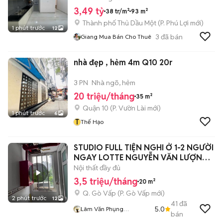
3,49 tỷ
38 tr/m²
93 m²
Thành phố Thủ Dầu Một
(
P. Phú Lợi
mới)
1 phút trước
12
3
đã bán
Giang Mua Bán Cho Thuê
nhà đẹp , hẻm 4m Q10 20r
3 PN
Nhà ngõ, hẻm
20 triệu/tháng
35 m²
Quận 10
(
P. Vườn Lài
mới)
1 phút trước
6
T
Thế Hạo
STUDIO FULL TIỆN NGHI Ở 1-2 NGƯỜI
NGAY LOTTE NGUYỄN VĂN LƯỢNG
🔥
Nội thất đầy đủ
3,5 triệu/tháng
20 m²
Q. Gò Vấp
(
P. Gò Vấp
mới)
2 phút trước
12
41
đã
5.0
Lâm Văn Phụng
bán
FindRoomz