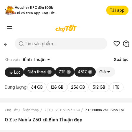
Voucher KFC đến 100k
Tải app
Chỉ có trên app Chợ Tốt
Khu vực:
Bình Thuận
Xoá lọc
Điện thoại
ZTE
4517
Giá
Lọc
Dung lượng:
64 GB
128 GB
256 GB
512 GB
1 TB
2 
Chợ Tốt
Điện thoại
ZTE
ZTE Nubia Z50
ZTE Nubia Z50 Bình Thuận
0 Zte Nubia Z50 cũ Bình Thuận đẹp