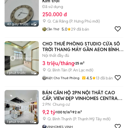
Kim trôi
Đã sử dụng
250.000 đ
Q. Cái Răng
(
P. Hưng Phú
mới)
43 giây trước
6
5.0
29
đã bán
Cần Thơ
CHO THUÊ PHÒNG STUDIO CỬA SỔ
TRỜI THANG MÁY GẦN AEON BÌNH
TÂN OTO ĐẬU
Nội thất đầy đủ
3 triệu/tháng
25 m²
Q. Bình Tân
(
P. An Lạc
mới)
1 phút trước
5
4.5
13
đã bán
Kiệt Cho Thuê Phòng
BÁN CĂN HỘ 2PN NỘI THẤT CAO
CẤP, VIEW ĐẸP VINHOMES CENTRAL
PARK
2 PN
Chung cư
9,2 tỷ
100 tr/m²
92 m²
Q. Bình Thạnh
(
P. Thạnh Mỹ Tây
mới)
1 phút trước
12
VINHOMES VINH