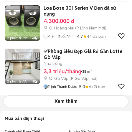
Loa Bose 301 Series V Đen đã sử
dụng
4.300.000 đ
Q. Hoàng Mai
(
P. Lĩnh Nam
mới)
4.7
44
đã bán
Phạm Quốc Vịnh
2 phút trước
6
✅Phòng Siêu Đẹp Giá Rẻ Gần Lotte
Gò Vấp
Nhà trống
3,3 triệu/tháng
25 m²
Q. Gò Vấp
(
P. Gò Vấp
mới)
2 phút trước
5
5.0
6
đã bán
Trịnh Thành Được
Xem thêm
Mua bán điện thoại
Thành phố Phan Thiết
Huyện Bắc Bình