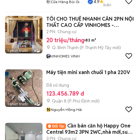
4.9
Cửa Hàng Bùi Gia
bán
Phát
TÔI CHO THUÊ NHANH CĂN 2PN NỘI
THẤT CAO CẤP VINHOMES -
LANDMARK
2 PN
Chung cư
20 triệu/tháng
83 m²
Q. Bình Thạnh
(
P. Thạnh Mỹ Tây
mới)
1 phút trước
8
VINHOMES VINH
Máy tiện mini xanh chuối 1 pha 220V
Đã sử dụng
123.456.789 đ
Quận 8
(
P. Phú Định
mới)
1 phút trước
4
N
Nguyễn Hồng Hải
Cần bán căn hộ Happy One
Central 93m2 3PN 2WC,nhà mới,suất
SPA giá tốt
3 PN
Chung cư