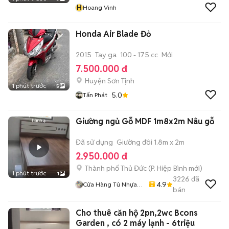
H
Hoang Vinh
Honda Air Blade Đỏ
2015
Tay ga
100 - 175 cc
Mới
7.500.000 đ
Huyện Sơn Tịnh
1 phút trước
5
5.0
Tấn Phát
Giường ngủ Gỗ MDF 1m8x2m Nâu gỗ
Đã sử dụng
Giường đôi 1.8m x 2m
2.950.000 đ
Thành phố Thủ Đức
(
P. Hiệp Bình
mới)
1 phút trước
1
3226
đã
4.9
Cửa Hàng Tủ Nhựa
bán
Đài Loan Hoàng
Quân
Cho thuê căn hộ 2pn,2wc Bcons
Garden , có 2 máy lạnh - 6triệu