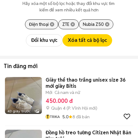
Hãy xóa một số bộ lọc hoặc thay đổi khu vực tìm 
kiếm để xem nhiều kết quả hơn
Điện thoại
ZTE
Nubia Z50
Đổi khu vực
Xóa tất cả bộ lọc
Tin đăng mới
Giày thể thao trắng unisex size 36
mới giày Bitis
Mới
Cả nam và nữ
450.000 đ
Quận 4
(
P. Vĩnh Hội
mới)
43 giây trước
1
T
5.0
8
đã bán
TRIKA
Đồng hồ treo tường Citizen Nhật Bản