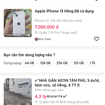
Apple iPhone 13 Hồng Đã sử dụng
iPhone 13
128 GB
Hết bảo hành
7.000.000 đ
Quận 7
(
P. Phú Thuận
mới)
1 phút trước
6
Bích Trâm
Bạn cần tìm
dung lượng
nào ?
Dung lượng:
64 GB
128 GB
256 GB
512 GB
1 TB
2 
✅ NHÀ GẦN AEON TÂN PHÚ, 5.6x14,
hẻm oto, sổ riêng, 4 TỶ X
3 PN
Nhà ngõ, hẻm
4,3 tỷ
55 tr/m²
78 m²
Q. Bình Tân
(
P. Bình Hưng Hòa
mới)
1 phút trước
5