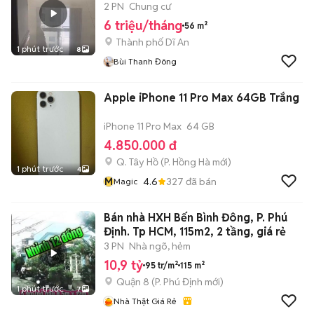
2 PN
Chung cư
6 triệu/tháng
56 m²
Thành phố Dĩ An
1 phút trước
8
Bùi Thanh Đông
Apple iPhone 11 Pro Max 64GB Trắng
iPhone 11 Pro Max
64 GB
4.850.000 đ
Q. Tây Hồ
(
P. Hồng Hà
mới)
1 phút trước
4
M
4.6
327
đã bán
Magic
Bán nhà HXH Bến Bình Đông, P. Phú
Định. Tp HCM, 115m2, 2 tầng, giá rẻ
3 PN
Nhà ngõ, hẻm
10,9 tỷ
95 tr/m²
115 m²
Quận 8
(
P. Phú Định
mới)
1 phút trước
7
Nhà Thật Giá Rẻ