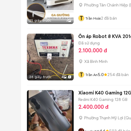
Phường Tân Chánh Hiệp
(
T
2
đã bán
Trần Hoài
25 giây trước
3
Ổn áp Robot 8 KVA 201
Đã sử dụng
2.100.000 đ
Xã Bình Minh
T
5.0
254
đã bán
Trần An
26 giây trước
4
Xiaomi K40 Gaming 12
Redmi K40 Gaming
128 GB
2.400.000 đ
Phường Thạnh Mỹ Lợi (Qu
4.6
593
đã bán