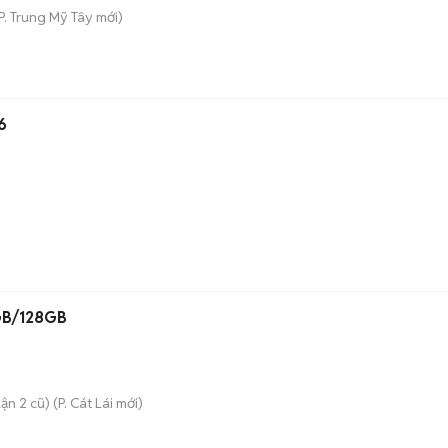
P. Trung Mỹ Tây
mới)
6
GB/128GB
ận 2 cũ)
(
P. Cát Lái
mới)