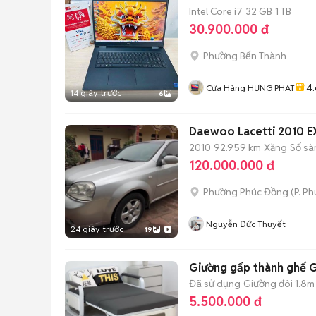
Intel Core i7
32 GB
1 TB
30.900.000 đ
Phường Bến Thành
4.
Cửa Hàng HƯNG PHAT
14 giây trước
6
Daewoo Lacetti 2010 EX
2010
92.959 km
Xăng
Số sà
120.000.000 đ
Phường Phúc Đồng
(
P. Ph
Nguyễn Đức Thuyết
24 giây trước
19
Giường gấp thành ghế 
Đã sử dụng
Giường đôi 1.8m
5.500.000 đ