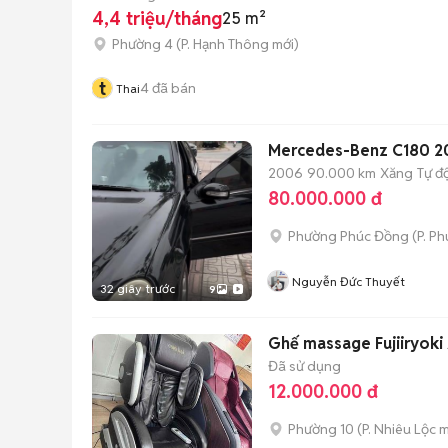
4,4 triệu/tháng
25 m²
Phường 4
(
P. Hạnh Thông
mới)
t
4
đã bán
Thai
Mercedes-Benz C180 2
2006
90.000 km
Xăng
Tự đ
80.000.000 đ
Phường Phúc Đồng
(
P. Ph
Nguyễn Đức Thuyết
32 giây trước
9
Ghế massage Fujiiryok
Đã sử dụng
12.000.000 đ
Phường 10
(
P. Nhiêu Lộc
m