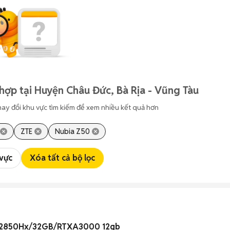
hợp tại Huyện Châu Đức, Bà Rịa - Vũng Tàu
hay đổi khu vực tìm kiếm để xem nhiều kết quả hơn
ZTE
Nubia Z50
 vực
Xóa tất cả bộ lọc
7-12850Hx/32GB/RTXA3000 12gb