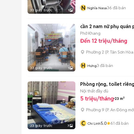
N
36
đã bán
Nghĩa Nasa
33 giây trước
1
cần 2 nam nữ phụ quán 
Phở Khang
Đến 12 triệu/tháng
Phường 2
(
P. Tân Sơn Hòa
H
3
đã bán
Hưng
33 giây trước
1
Phòng rộng, toilet riê
Nội thất đầy đủ
5 triệu/tháng
23 m²
Phường 9
(
P. An Đông
mới
C
5.0
61
đã bán
Chi Linh
33 giây trước
7