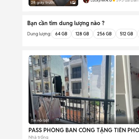
LuckyNK
28 giây trước
5
Bạn cần tìm
dung lượng
nào ?
Dung lượng:
64 GB
128 GB
256 GB
512 GB
Tin nổi bật
PASS PHÒNG BAN CÔNG TẶNG TIỀN PH
Nhà trống