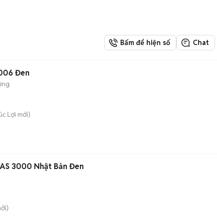
Bấm để hiện số
Chat
006 Đen
ộng
úc Lợi
mới)
i AS 3000 Nhật Bản Đen
ới)