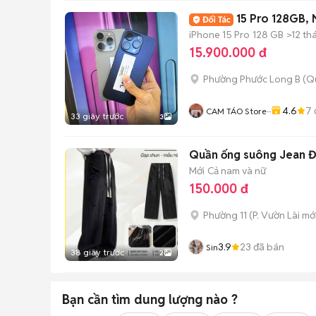
15 Pro 128GB,
iPhone 15 Pro
128 GB
>12 th
15.900.000 đ
Phường Phước Long B (Q
4.6
7
CAM TÁO Store···
33 giây trước
3
Quần ống suông Jean Đ
Mới
Cả nam và nữ
150.000 đ
Phường 11
(
P. Vườn Lài
mới
3.9
23
đã bán
Sin
38 giây trước
2
Bạn cần tìm
dung lượng
nào ?