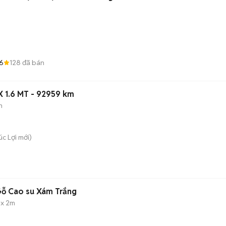
6
128
đã bán
 1.6 MT - 92959 km
n
úc Lợi
mới)
Gỗ Cao su Xám Trắng
 x 2m