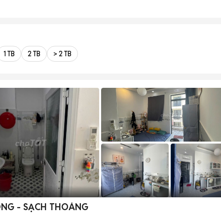
1 TB
2 TB
> 2 TB
ÒNG - SẠCH THOÁNG