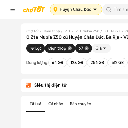
Huyện Châu Đức
Chợ Tốt
Điện thoại
ZTE
ZTE Nubia Z50
ZTE Nubia Z50
0 Zte Nubia Z50 cũ Huyện Châu Đức, Bà Rịa - V
Lọc
Điện thoại
67
Giá
Dung lượng:
64 GB
128 GB
256 GB
512 GB
Siêu thị điện tử
Tất cả
Cá nhân
Bán chuyên