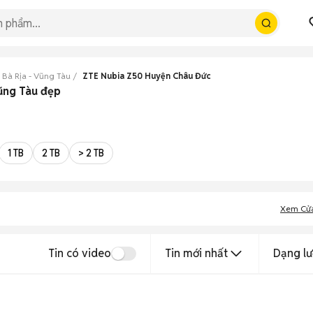
 Bà Rịa - Vũng Tàu
ZTE Nubia Z50 Huyện Châu Đức
ũng Tàu đẹp
1 TB
2 TB
> 2 TB
Xem Cử
Tin có video
Tin mới nhất
Dạng lư