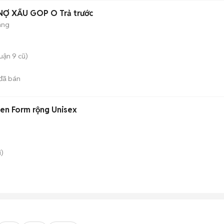
 NỢ XẤU GOP O Trả trước
áng
uận 9 cũ)
đã bán
en Form rộng Unisex
)