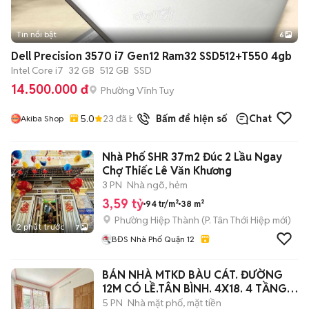
Tin nổi bật
6
+
2
Dell Precision 3570 i7 Gen12 Ram32 SSD512+T550 4gb
Intel Core i7
32 GB
512 GB
SSD
14.500.000 đ
Phường Vĩnh Tuy
5.0
23
đã bán
Bấm để hiện số
Chat
Akiba Shop
Nhà Phố SHR 37m2 Đúc 2 Lầu Ngay
Chợ Thiếc Lê Văn Khương
3 PN
Nhà ngõ, hẻm
3,59 tỷ
94 tr/m²
38 m²
Phường Hiệp Thành
(
P. Tân Thới Hiệp
mới)
2 phút trước
7
BĐS Nhà Phố Quận 12
BÁN NHÀ MTKD BÀU CÁT. ĐƯỜNG
12M CÓ LỀ.TÂN BÌNH. 4X18. 4 TẦNG
BTCT.
5 PN
Nhà mặt phố, mặt tiền