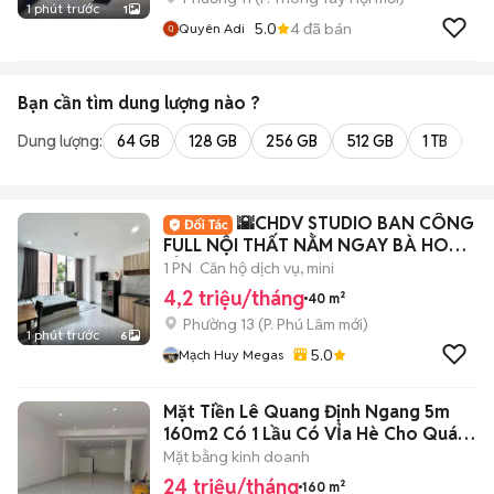
1 phút trước
1
5.0
4
đã bán
Quyên Adi
Bạn cần tìm
dung lượng
nào ?
Dung lượng:
64 GB
128 GB
256 GB
512 GB
1 TB
2 
🌇CHDV STUDIO BAN CÔNG
FULL NỘI THẤT NẰM NGAY BÀ HOM -
TỈNH LỘ 10
1 PN
Căn hộ dịch vụ, mini
4,2 triệu/tháng
40 m²
Phường 13
(
P. Phú Lâm
mới)
1 phút trước
6
5.0
Mạch Huy Megas
Mặt Tiền Lê Quang Định Ngang 5m
160m2 Có 1 Lầu Có VỈa Hè Cho Quán
Ăn
Mặt bằng kinh doanh
24 triệu/tháng
160 m²