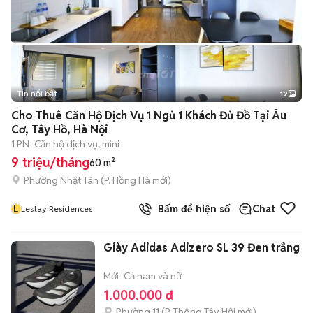
Tin nổi bật
12
+
2
Cho Thuê Căn Hộ Dịch Vụ 1 Ngủ 1 Khách Đủ Đồ Tại Âu
Cơ, Tây Hồ, Hà Nội
1 PN
Căn hộ dịch vụ, mini
9 triệu/tháng
60 m²
Phường Nhật Tân
(
P. Hồng Hà
mới)
L
Bấm để hiện số
Chat
Lestay Residences
Giày Adidas Adizero SL 39 Đen trắng
Mới
Cả nam và nữ
1.000.000 đ
Phường 11
(
P. Thông Tây Hội
mới)