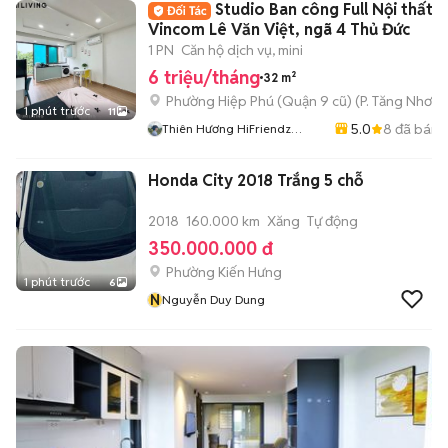
Studio Ban công Full Nội thất 
Vincom Lê Văn Việt, ngã 4 Thủ Đức
1 PN
Căn hộ dịch vụ, mini
6 triệu/tháng
32 m²
Phường Hiệp Phú (Quận 9 cũ)
(
P. Tăng Nhơn 
1 phút trước
11
5.0
8
đã bán
Thiên Hương HiFriendz
Chuyên Căn Hộ- Phòng Trọ
Thủ Đức- Quận 9
Honda City 2018 Trắng 5 chỗ
2018
160.000 km
Xăng
Tự động
350.000.000 đ
Phường Kiến Hưng
1 phút trước
6
N
Nguyễn Duy Dung