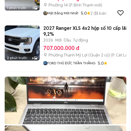
Phường 14
(
P. Bình Thạnh
mới)
1 phút trước
3
5.0
2
đã bán
Mặt Bằng Mới Nhất
2027 Ranger XLS 4x2 hộp số 10 cấp lãi
9,2%
2026
Mới
Dầu
Tự động
707.000.000 đ
Phường Thạnh Mỹ Lợi (Quận 2 cũ)
(
P. Cát Lái
m
2 phút trước
6
5.0
FORD THỦ ĐỨC TRẦN THẮNG