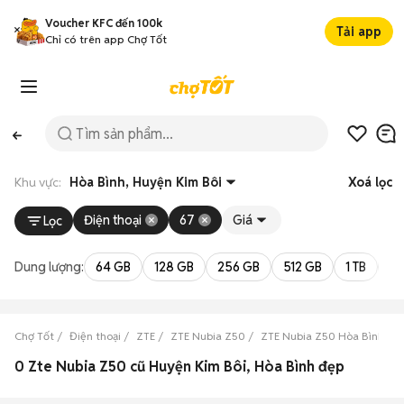
Voucher KFC đến 100k
Tải app
Chỉ có trên app Chợ Tốt
Khu vực:
Hòa Bình, Huyện Kim Bôi
Xoá lọc
Điện thoại
67
Giá
Lọc
Dung lượng:
64 GB
128 GB
256 GB
512 GB
1 TB
2 
Chợ Tốt
Điện thoại
ZTE
ZTE Nubia Z50
ZTE Nubia Z50 Hòa Bình
0 Zte Nubia Z50 cũ Huyện Kim Bôi, Hòa Bình đẹp