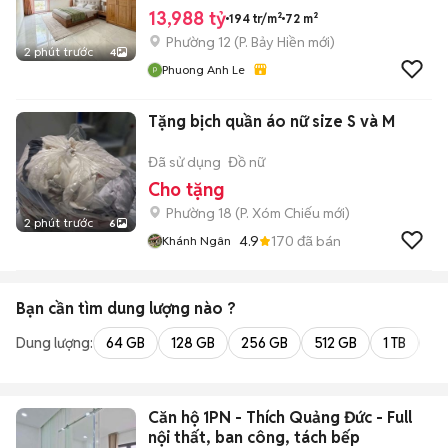
13,988 tỷ
194 tr/m²
72 m²
Phường 12
(
P. Bảy Hiền
mới)
2 phút trước
4
Phuong Anh Le
Tặng bịch quần áo nữ size S và M
Đã sử dụng
Đồ nữ
Cho tặng
Phường 18
(
P. Xóm Chiếu
mới)
2 phút trước
6
4.9
170
đã bán
Khánh Ngân
Bạn cần tìm
dung lượng
nào ?
Dung lượng:
64 GB
128 GB
256 GB
512 GB
1 TB
2 
Căn hộ 1PN - Thích Quảng Đức - Full
nội thất, ban công, tách bếp