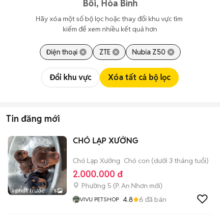
Bôi, Hòa Bình
Hãy xóa một số bộ lọc hoặc thay đổi khu vực tìm 
kiếm để xem nhiều kết quả hơn
Điện thoại
ZTE
Nubia Z50
Đổi khu vực
Xóa tất cả bộ lọc
Tin đăng mới
CHÓ LẠP XƯỞNG
Chó Lạp Xưởng
Chó con (dưới 3 tháng tuổi)
2.000.000 đ
Phường 5
(
P. An Nhơn
mới)
1 phút trước
5
4.8
6
đã bán
VIVU PETSHOP