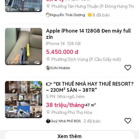
Phường Tân Hưng Thuận
(
P. Đông Hưng Thuậ
2 phút trước
3
8
đã bán
Nguyễn Thái Dương
Apple iPhone 14 128GB Đen máy full
zin
iPhone 14
128 GB
5.450.000 đ
Phường Dịch Vọng
(
P. Cầu Giấy
mới)
2 phút trước
4
SUN Mobile
👉 “ĐI THUÊ NHÀ HAY THUÊ RESORT?
– 230M² SÀN – 38TR”
5 PN
Nhà ngõ, hẻm
38 triệu/tháng
47 m²
Phường Phú Thọ Hòa
2 phút trước
3
2
đã bán
Quý Nhà Phố BDS
Xem thêm