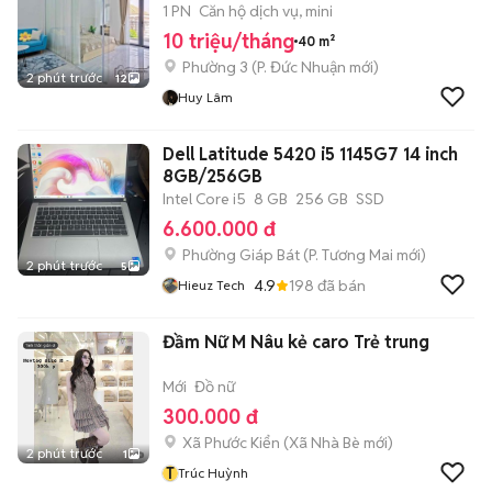
1 PN
Căn hộ dịch vụ, mini
10 triệu/tháng
40 m²
Phường 3
(
P. Đức Nhuận
mới)
2 phút trước
12
Huy Lâm
Dell Latitude 5420 i5 1145G7 14 inch
8GB/256GB
Intel Core i5
8 GB
256 GB
SSD
6.600.000 đ
Phường Giáp Bát
(
P. Tương Mai
mới)
2 phút trước
5
4.9
198
đã bán
Hieuz Tech
Đầm Nữ M Nâu kẻ caro Trẻ trung
Mới
Đồ nữ
300.000 đ
Xã Phước Kiển
(
Xã Nhà Bè
mới)
2 phút trước
1
T
Trúc Huỳnh