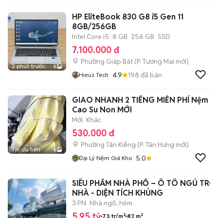
HP EliteBook 830 G8 i5 Gen 11
8GB/256GB
Intel Core i5
8 GB
256 GB
SSD
7.100.000 đ
Phường Giáp Bát
(
P. Tương Mai
mới)
2 phút trước
5
4.9
198
đã bán
Hieuz Tech
GIAO NHANH 2 TIẾNG MIỄN PHÍ Nệm
Cao Su Non MỚI
Mới
Khác
530.000 đ
Phường Tân Kiểng
(
P. Tân Hưng
mới)
Tin ưu tiên
5
5.0
Đại Lý Nệm Giá Kho
SIÊU PHẨM NHÀ PHỐ – Ô TÔ NGỦ TR
NHÀ - DIỆN TÍCH KHỦNG
3 PN
Nhà ngõ, hẻm
5,95 tỷ
73 tr/m²
82 m²