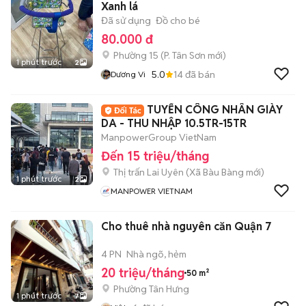
Xanh lá
Đã sử dụng
Đồ cho bé
80.000 đ
Phường 15
(
P. Tân Sơn
mới)
1 phút trước
2
5.0
14
đã bán
Dương Vi
TUYỂN CÔNG NHÂN GIÀY
DA - THU NHẬP 10.5TR-15TR
ManpowerGroup VietNam
Đến 15 triệu/tháng
Thị trấn Lai Uyên
(
Xã Bàu Bàng
mới)
1 phút trước
2
MANPOWER VIETNAM
Cho thuê nhà nguyên căn Quận 7
4 PN
Nhà ngõ, hẻm
20 triệu/tháng
50 m²
Phường Tân Hưng
1 phút trước
7