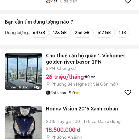
6
đã bán
Việt
Bạn cần tìm
dung lượng
nào ?
Dung lượng:
64 GB
128 GB
256 GB
512 GB
1 TB
2 
Cho thuê căn hộ quận 1. Vinhomes
golden river bason 2PN
2 PN
Chung cư
26 triệu/tháng
80 m²
Phường Bến Nghé
(
P. Sài Gòn
mới)
1 phút trước
8
5.0
Chí Nhân
Honda Vision 2015 Xanh coban
2015
Tay ga
100 - 175 cc
Đã sử dụng
18.500.000 đ
Phường An Bình