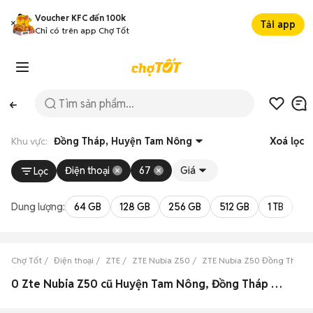
Voucher KFC đến 100k
Tải app
Chỉ có trên app Chợ Tốt
Khu vực:
Đồng Tháp, Huyện Tam Nông
Xoá lọc
Điện thoại
67
Giá
Lọc
Dung lượng:
64 GB
128 GB
256 GB
512 GB
1 TB
2 
Chợ Tốt
Điện thoại
ZTE
ZTE Nubia Z50
ZTE Nubia Z50 Đồng Tháp
0 Zte Nubia Z50 cũ Huyện Tam Nông, Đồng Tháp đẹp