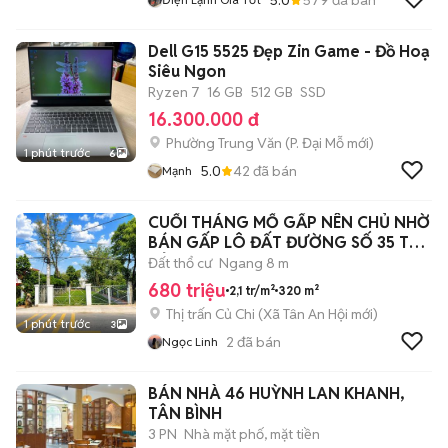
Dell G15 5525 Đẹp Zin Game - Đồ Hoạ
Siêu Ngon
Ryzen 7
16 GB
512 GB
SSD
16.300.000 đ
Phường Trung Văn
(
P. Đại Mỗ
mới)
1 phút trước
6
5.0
42
đã bán
Mạnh
CUỐI THÁNG MỔ GẤP NÊN CHỦ NHỜ
BÁN GẤP LÔ ĐẤT ĐƯỜNG SỐ 35 TT
CỦ CHI
Đất thổ cư
Ngang 8 m
680 triệu
2,1 tr/m²
320 m²
Thị trấn Củ Chi
(
Xã Tân An Hội
mới)
1 phút trước
3
2
đã bán
Ngọc Linh
BÁN NHÀ 46 HUỲNH LAN KHANH,
TÂN BÌNH
3 PN
Nhà mặt phố, mặt tiền