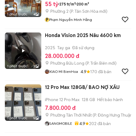
55 tỷ
275 tr/m²
200 m²
Phường 2
(
P. Tân Sơn Hòa
mới)
1 phút trước
4
P
Phạm Nguyễn Minh Hằng
Honda Vision 2025 Nâu 4600 km
2025
Tay ga
Đã sử dụng
28.000.000 đ
Phường Bửu Long
(
P. Trấn Biên
mới)
1 phút trước
2
4.9
170
đã bán
XIAO MI BienHoa
12 Pro Max 128GB/ BAO NỢ XẤU
iPhone 12 Pro Max
128 GB
Hết bảo hành
7.800.000 đ
Phường Tân Thới Nhất
(
P. Đông Hưng Thuận
m
1 phút trước
5
4.9
202
đã bán
SANGMOBILE