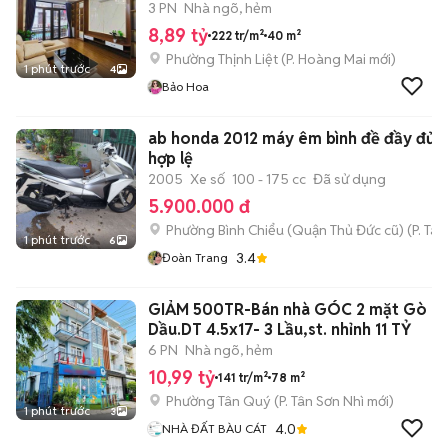
3 PN
Nhà ngõ, hẻm
8,89 tỷ
222 tr/m²
40 m²
Phường Thịnh Liệt
(
P. Hoàng Mai
mới)
1 phút trước
4
Bảo Hoa
ab honda 2012 máy êm bình đề đầy đủ cavet
hợp lệ
2005
Xe số
100 - 175 cc
Đã sử dụng
5.900.000 đ
Phường Bình Chiểu (Quận Thủ Đức cũ)
(
P. Ta
1 phút trước
6
3.4
Đoàn Trang
GIẢM 500TR-Bán nhà GÓC 2 mặt Gò
Dầu.DT 4.5x17- 3 Lầu,st. nhỉnh 11 TỶ
6 PN
Nhà ngõ, hẻm
10,99 tỷ
141 tr/m²
78 m²
Phường Tân Quý
(
P. Tân Sơn Nhì
mới)
1 phút trước
3
4.0
NHÀ ĐẤT BÀU CÁT