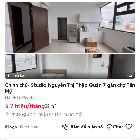
Tin nổi bật
4
Chính chủ- Studio Nguyễn Thị Thập Quận 7 gần chợ Tân
Mỹ
Nội thất đầy đủ
5,2 triệu/tháng
22 m²
Phường Bình Thuận
(
P. Tân Thuận
mới)
19
đã bán
Bấm để hiện số
Chat
Nga