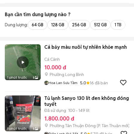
Bạn cần tìm
dung lượng
nào ?
Dung lượng:
64 GB
128 GB
256 GB
512 GB
1 TB
2 
Cá bảy màu nuôi tự nhiên khỏe mạnh
Cá Cảnh
10.000 đ
Phường Long Bình
1 phút trước
5
5.0
16
đã bán
Hoa Lan Sưu Tầm
Tủ lạnh Sanyo 130 lít đen không đóng
tuyết
Đã sử dụng
100 - 149 lít
1.800.000 đ
Phường Tân Thuận Đông
(
P. Tân Thuận
mới)
1 phút trước
5
5.0
579
đã bán
Điện Lạnh Giá Tốt