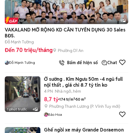
Tin nổi bật
5
VAKALAND MỠ RỘNG KD CẦN TUYỂN DỤNG 30 Sales
BĐS.
Đỗ Mạnh Tường
Đến 70 triệu/tháng
Phường Dĩ An
Bấm để hiện số
Chat
Đỗ Mạnh Tường
Ở sướng . Kim Ngưu 50m -4 ngủ full
nội thất , giá chỉ 8.7 tỷ tin ko
4 PN
Nhà ngõ, hẻm
8,7 tỷ
174 tr/m²
50 m²
Phường Thanh Lương
(
P. Vĩnh Tuy
mới)
1 phút trước
4
Bảo Hoa
Ghế ngồi xe máy Grande Doraemon