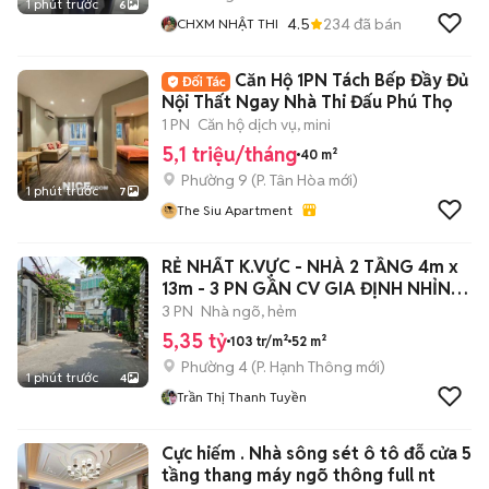
1 phút trước
6
4.5
234
đã bán
CHXM NHẬT THI
Căn Hộ 1PN Tách Bếp Đầy Đủ
Nội Thất Ngay Nhà Thi Đấu Phú Thọ
1 PN
Căn hộ dịch vụ, mini
5,1 triệu/tháng
40 m²
Phường 9
(
P. Tân Hòa
mới)
1 phút trước
7
The Siu Apartment
RẺ NHẤT K.VỰC - NHÀ 2 TẦNG 4m x
13m - 3 PN GẦN CV GIA ĐỊNH NHỈNH
5T
3 PN
Nhà ngõ, hẻm
5,35 tỷ
103 tr/m²
52 m²
Phường 4
(
P. Hạnh Thông
mới)
1 phút trước
4
Trần Thị Thanh Tuyền
Cực hiếm . Nhà sông sét ô tô đỗ cửa 5
tầng thang máy ngõ thông full nt