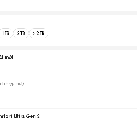
1 TB
2 TB
> 2 TB
ời mới
ánh Hiệp
mới)
fort Ultra Gen 2