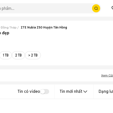
0 Đồng Tháp
ZTE Nubia Z50 Huyện Tân Hồng
p đẹp
1 TB
2 TB
> 2 TB
Xem Cử
Tin có video
Tin mới nhất
Dạng lư