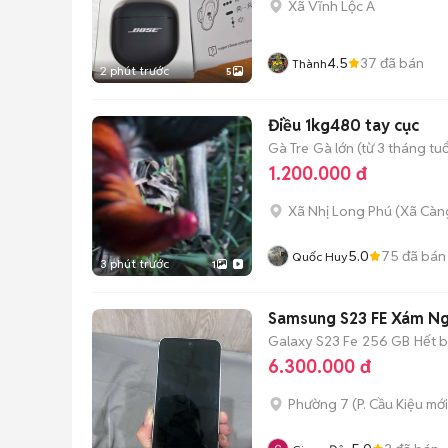
Xã Vĩnh Lộc A
4.5
37
đã bán
Thành
2 phút trước
5
Điều 1kg480 tay cục
Gà Tre
Gà lớn (từ 3 tháng tuổ
1.200.000 đ
Xã Nhị Long Phú
(
Xã Càn
5.0
75
đã bán
Quốc Huy
3 phút trước
1
Samsung S23 FE Xám Ng
Galaxy S23 Fe
256 GB
Hết 
6.300.000 đ
Phường 7
(
P. Cầu Kiệu
mới