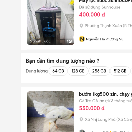
Máy lọc nước Sunhouse 
Đã sử dụng
Sunhouse
400.000 đ
Phường Thạnh Xuân
(
P. T
N
Nguyễn Hà Phương Vũ
6 phút trước
3
Bạn cần tìm
dung lượng
nào ?
Dung lượng:
64 GB
128 GB
256 GB
512 GB
bướm 1kg500 zin, chạy 
Gà Tre
Gà lớn (từ 3 tháng tuổ
550.000 đ
Xã Nhị Long Phú
(
Xã Càn