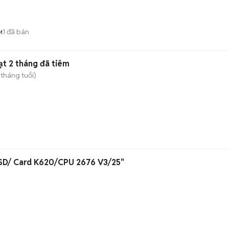
1
đã bán
M
t 2 tháng đã tiêm
 tháng tuổi)
SD/ Card K620/CPU 2676 V3/25"