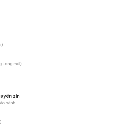
i)
g Long
mới)
uyên zin
bảo hành
)