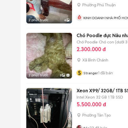
Phường Phú Thuận
KINH DOANH NHÀ PHỐ HC
2 phút trước
6
Chó Poodle đực Nâu nhạ
Chó Poodle
Chó con (dưới 3
2.300.000 đ
Xã Bình Chánh
S
1
đã bán
Stranger
2 phút trước
2
Xeon X99/ 32GB/ 1TB S
Intel Xeon
32 GB
1 TB
SSD
5.500.000 đ
Phường Tân Tạo
23
đã bán