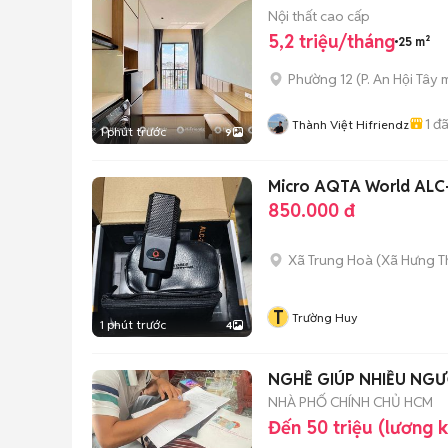
Nội thất cao cấp
5,2 triệu/tháng
25 m²
Phường 12
(
P. An Hội Tây
m
1
đã
Thành Việt Hifriendz
1 phút trước
9
Micro AQTA World ALC-
850.000 đ
Xã Trung Hoà
(
Xã Hưng T
T
Trường Huy
1 phút trước
4
NGHỀ GIÚP NHIỀU NGƯ
NHÀ PHỐ CHÍNH CHỦ HCM
Đến 50 triệu (lương 