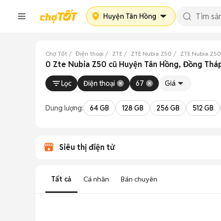
Huyện Tân Hồng
Chợ Tốt
Điện thoại
ZTE
ZTE Nubia Z50
ZTE Nubia Z5
0 Zte Nubia Z50 cũ Huyện Tân Hồng, Đồng Thá
Lọc
Điện thoại
67
Giá
Dung lượng:
64 GB
128 GB
256 GB
512 GB
Siêu thị điện tử
Tất cả
Cá nhân
Bán chuyên