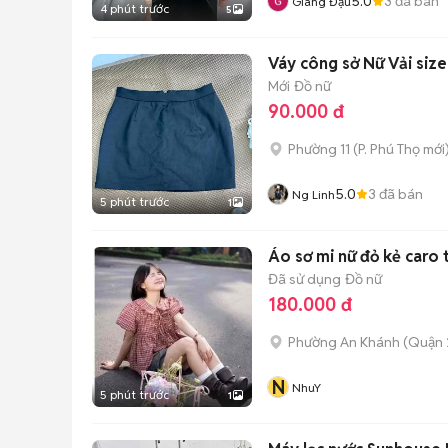
5.0
3
đã bán
Giang Đậu
4 phút trước
5
Váy công sở Nữ Vải size
Mới
Đồ nữ
90.000 đ
Phường 11
(
P. Phú Thọ
mới
5.0
3
đã bán
Ng Linh
5 phút trước
1
Áo sơ mi nữ đỏ kẻ caro
Đã sử dụng
Đồ nữ
180.000 đ
Phường An Khánh (Quận 
N
NhuY
5 phút trước
1