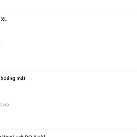
 XL
)
 thoáng mát
2 cũ)