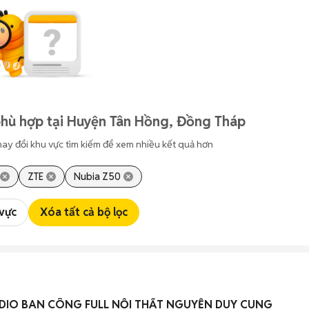
phù hợp tại Huyện Tân Hồng, Đồng Tháp
hay đổi khu vực tìm kiếm để xem nhiều kết quả hơn
ZTE
Nubia Z50
 vực
Xóa tất cả bộ lọc
DIO BAN CÔNG FULL NỘI THẤT NGUYỄN DUY CUNG