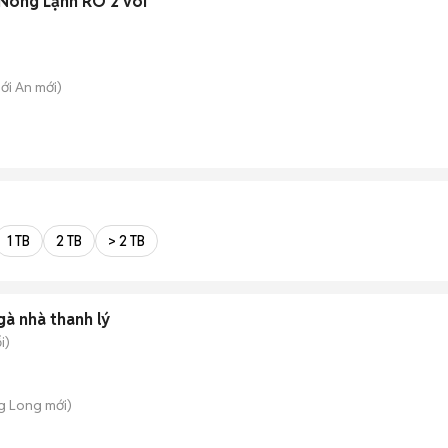
Nóng Lạnh RO 2 vòi
hới An
mới)
1 TB
2 TB
> 2 TB
gà nhà thanh lý
i)
g Long
mới)