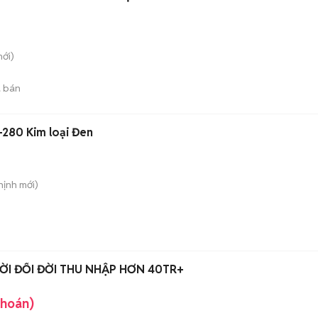
ới)
 bán
280 Kim loại Đen
hịnh
mới)
ỜI ĐỔI ĐỜI THU NHẬP HƠN 40TR+
khoán)