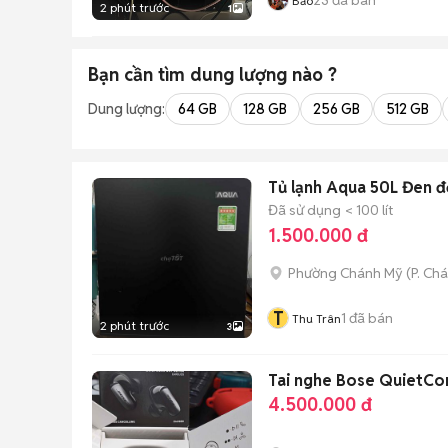
Bảo
2 phút trước
1
Bạn cần tìm
dung lượng
nào ?
Dung lượng:
64 GB
128 GB
256 GB
512 GB
Tủ lạnh Aqua 50L Đen đ
Đã sử dụng
< 100 lít
1.500.000 đ
Phường Chánh Mỹ
(
P. Ch
T
1
đã bán
Thu Trân
2 phút trước
3
Tai nghe Bose QuietCom
4.500.000 đ