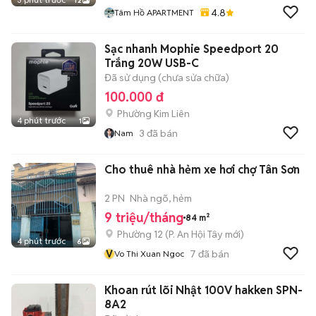
12
4.8
Tâm Hồ APARTMENT
Sạc nhanh Mophie Speedport 20
Trắng 20W USB-C
Đã sử dụng (chưa sửa chữa)
100.000 đ
Phường Kim Liên
4 phút trước
1
3
đã bán
Nam
Cho thuê nhà hẻm xe hơi chợ Tân Sơn
2 PN
Nhà ngõ, hẻm
9 triệu/tháng
84 m²
Phường 12
(
P. An Hội Tây
mới)
4 phút trước
6
V
7
đã bán
Vo Thi Xuan Ngoc
Khoan rút lõi Nhật 100V hakken SPN-
8A2