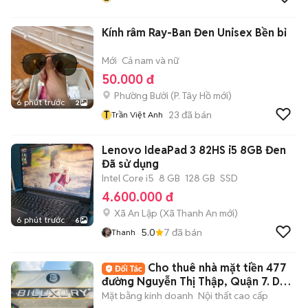
Kính râm Ray-Ban Đen Unisex Bền bỉ
Mới
Cả nam và nữ
50.000 đ
Phường Bưởi
(
P. Tây Hồ
mới)
6 phút trước
2
T
23
đã bán
Trần Việt Anh
Lenovo IdeaPad 3 82HS i5 8GB Đen
Đã sử dụng
Intel Core i5
8 GB
128 GB
SSD
4.600.000 đ
Xã An Lập
(
Xã Thanh An
mới)
6 phút trước
6
5.0
7
đã bán
Thanh
Cho thuê nhà mặt tiền 477
đường Nguyễn Thị Thập, Quận 7. DT:
10x30m
Mặt bằng kinh doanh
Nội thất cao cấp