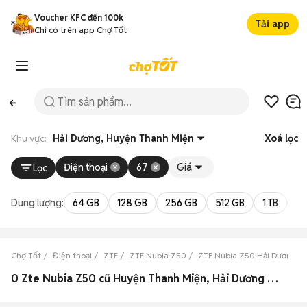
Voucher KFC đến 100k
Tải app
Chỉ có trên app Chợ Tốt
Khu vực:
Hải Dương, Huyện Thanh Miện
Xoá lọc
Điện thoại
67
Giá
Lọc
Dung lượng:
64 GB
128 GB
256 GB
512 GB
1 TB
2 
Chợ Tốt
Điện thoại
ZTE
ZTE Nubia Z50
ZTE Nubia Z50 Hải Dương
0 Zte Nubia Z50 cũ Huyện Thanh Miện, Hải Dương đẹp