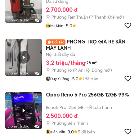
Đã sử dụng
2.700.000 đ
Phường Tam Thuận
(
P. Thanh Khê
mới)
5 phút trước
1
m
5.0
Mr Shin
PHÒNG TRỌ GIÁ RẺ SẴN
MÁY LẠNH
Nội thất đầy đủ
3,2 triệu/tháng
28 m²
Phường 16
(
P. An Hội Đông
mới)
5 phút trước
3
5.0
1
đã bán
Duy Cường
Oppo Reno 5 Pro 256GB 12GB 99%
Reno5 Pro
256 GB
Hết bảo hành
2.500.000 đ
Phường Bến Thành
5 phút trước
4
K
3.0
5
đã bán
Kiến Văn