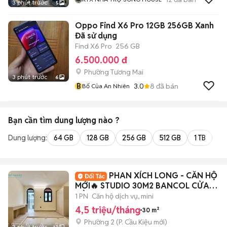
3 phút trước
5
Oppo Find X6 Pro 12GB 256GB Xanh
Đã sử dụng
Find X6 Pro
256 GB
6.500.000 đ
Phường Tương Mai
3 phút trước
6
B
3.0
8
đã bán
Bố Của An Nhiên
Bạn cần tìm
dung lượng
nào ?
Dung lượng:
64 GB
128 GB
256 GB
512 GB
1 TB
2 
PHAN XÍCH LONG - CĂN HỘ
MỚI🔥 STUDIO 30M2 BANCOL CỬA
SỔ - FULL NT 100%
1 PN
Căn hộ dịch vụ, mini
4,5 triệu/tháng
30 m²
Phường 2
(
P. Cầu Kiệu
mới)
3 phút trước