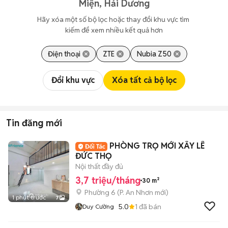
Miện, Hải Dương
Hãy xóa một số bộ lọc hoặc thay đổi khu vực tìm 
kiếm để xem nhiều kết quả hơn
Điện thoại
ZTE
Nubia Z50
Đổi khu vực
Xóa tất cả bộ lọc
Tin đăng mới
PHÒNG TRỌ MỚI XÂY LÊ
ĐỨC THỌ
Nội thất đầy đủ
3,7 triệu/tháng
30 m²
Phường 6
(
P. An Nhơn
mới)
1 phút trước
7
5.0
1
đã bán
Duy Cường