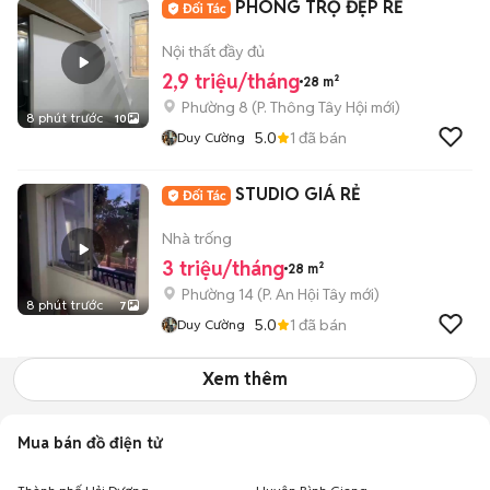
PHÒNG TRỌ ĐẸP RẺ
Nội thất đầy đủ
2,9 triệu/tháng
28 m²
Phường 8
(
P. Thông Tây Hội
mới)
8 phút trước
10
5.0
1
đã bán
Duy Cường
STUDIO GIÁ RẺ
Nhà trống
3 triệu/tháng
28 m²
Phường 14
(
P. An Hội Tây
mới)
8 phút trước
7
5.0
1
đã bán
Duy Cường
Xem thêm
Mua bán đồ điện tử