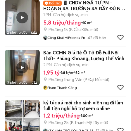
🧧 CHDV NGÃ TƯ PN -
HOÀNG SA TRƯỜNG SA ĐẦY ĐỦ NỘI
THẤT SIÊU RỘNG RÃI
1 PN
Căn hộ dịch vụ, mini
5,8 triệu/tháng
40 m²
Phường 15
(
P. Cầu Kiệu
mới)
2 phút trước
12
42
đã bán
Công Khải HiFriendz Pn
Bán CCMN Giá Rẻ Ô Tô Đỗ Full Nội
Thất- Phùng Khoang, Lương Thế Vinh
2 PN
Căn hộ dịch vụ, mini
1,95 tỷ
38 tr/m²
52 m²
Phường Trung Văn
(
P. Đại Mỗ
mới)
3 phút trước
7
P
Phạm Thành Công
ký túc xá mới cho sinh viên ng đi làm
full tiện nghi hỗ trợ xem online
1,2 triệu/tháng
300 m²
Phường 25
(
P. Thạnh Mỹ Tây
mới)
12
đã bán
KTX NHÀ TRỌ SÓNG HOUSE