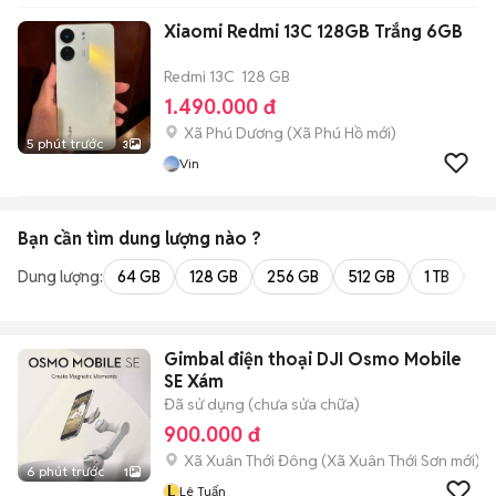
Xiaomi Redmi 13C 128GB Trắng 6GB
Redmi 13C
128 GB
1.490.000 đ
Xã Phú Dương
(
Xã Phú Hồ
mới)
5 phút trước
3
Vin
Bạn cần tìm
dung lượng
nào ?
Dung lượng:
64 GB
128 GB
256 GB
512 GB
1 TB
2 
Gimbal điện thoại DJI Osmo Mobile
SE Xám
Đã sử dụng (chưa sửa chữa)
900.000 đ
Xã Xuân Thới Đông
(
Xã Xuân Thới Sơn
mới)
6 phút trước
1
L
Lê Tuấn