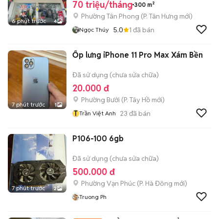
70 triệu/tháng
300 m²
Phường Tân Phong
(
P. Tân Hưng
mới)
6 phút trước
4
5.0
1
đã bán
Ngọc Thúy
Ốp lưng iPhone 11 Pro Max Xám Bền
Đã sử dụng (chưa sửa chữa)
20.000 đ
Phường Bưởi
(
P. Tây Hồ
mới)
7 phút trước
1
T
23
đã bán
Trần Việt Anh
P106-100 6gb
Đã sử dụng (chưa sửa chữa)
500.000 đ
Phường Vạn Phúc
(
P. Hà Đông
mới)
7 phút trước
2
Truong Ph