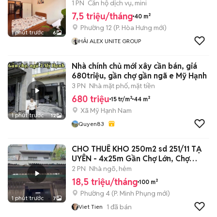
Đô, Cao Thắng
1 PN
Căn hộ dịch vụ, mini
7,5 triệu/tháng
40 m²
Phường 12
(
P. Hòa Hưng
mới)
1 phút trước
6
HẢI ALEX UNITE GROUP
Nhà chính chủ mới xây cần bán, giá
680triệu, gần chợ gần ngã e Mỹ Hạnh
3 PN
Nhà mặt phố, mặt tiền
680 triệu
15 tr/m²
44 m²
Xã Mỹ Hạnh Nam
1 phút trước
12
Quyen83
CHO THUÊ KHO 250m2 sd 251/11 TẠ
UYÊN - 4x25m Gần Chợ Lớn, Chợ
Thiết
2 PN
Nhà ngõ, hẻm
18,5 triệu/tháng
100 m²
Phường 4
(
P. Minh Phụng
mới)
1 phút trước
7
1
đã bán
Viet Tien