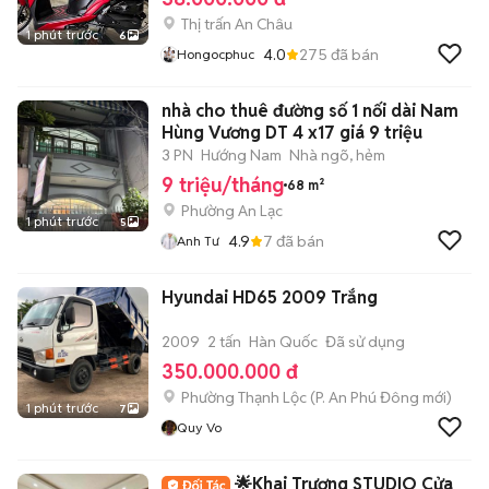
Thị trấn An Châu
1 phút trước
6
4.0
275
đã bán
Hongocphuc
nhà cho thuê đường số 1 nối dài Nam
Hùng Vương DT 4 x17 giá 9 triệu
3 PN
Hướng Nam
Nhà ngõ, hẻm
9 triệu/tháng
68 m²
Phường An Lạc
1 phút trước
5
4.9
7
đã bán
Anh Tư
Hyundai HD65 2009 Trắng
2009
2 tấn
Hàn Quốc
Đã sử dụng
350.000.000 đ
Phường Thạnh Lộc
(
P. An Phú Đông
mới)
1 phút trước
7
Quy Vo
🌟Khai Trương STUDIO Cửa