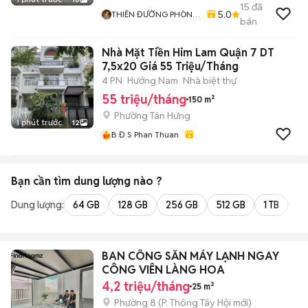
15
đã
5.0
THIÊN ĐƯỜNG PHÒNG
bán
TRỌ - ALO HOME
Nhà Mặt Tiền Him Lam Quận 7 DT
7,5x20 Giá 55 Triệu/Tháng
4 PN
Hướng Nam
Nhà biệt thự
55 triệu/tháng
150 m²
Phường Tân Hưng
1 phút trước
12
B Đ S Phan Thuan
Bạn cần tìm
dung lượng
nào ?
Dung lượng:
64 GB
128 GB
256 GB
512 GB
1 TB
2 
BAN CÔNG SẴN MÁY LẠNH NGAY
CÔNG VIÊN LÀNG HOA
4,2 triệu/tháng
25 m²
Phường 8
(
P. Thông Tây Hội
mới)