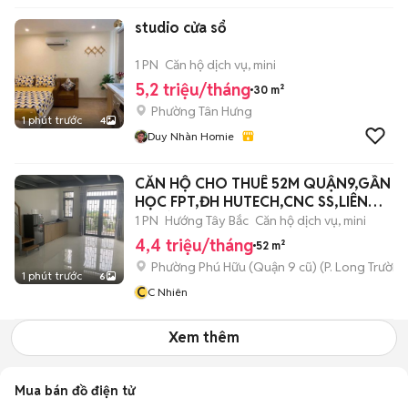
studio cửa sổ
1 PN
Căn hộ dịch vụ, mini
5,2 triệu/tháng
30 m²
Phường Tân Hưng
1 phút trước
4
Duy Nhàn Homie
CĂN HỘ CHO THUÊ 52M QUẬN9,GẦN Đ
HỌC FPT,ĐH HUTECH,CNC SS,LIÊN
PHƯỜNG
1 PN
Hướng Tây Bắc
Căn hộ dịch vụ, mini
4,4 triệu/tháng
52 m²
Phường Phú Hữu (Quận 9 cũ)
(
P. Long Trường
1 phút trước
6
C
C Nhiên
Xem thêm
Mua bán đồ điện tử