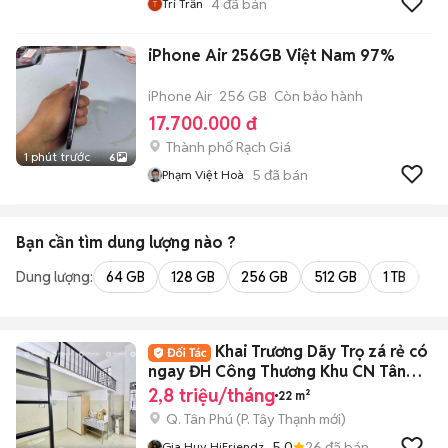
4
đã bán
Trí Trần
iPhone Air 256GB Việt Nam 97%
iPhone Air
256 GB
Còn bảo hành
17.700.000 đ
Thành phố Rạch Giá
1 phút trước
6
5
đã bán
Phạm Việt Hoà
Bạn cần tìm
dung lượng
nào ?
Dung lượng:
64 GB
128 GB
256 GB
512 GB
1 TB
2 
Khai Trương Dãy Trọ zá rẻ có
ngay ĐH Công Thương Khu CN Tân
Bình☘️
2,8 triệu/tháng
22 m²
Q. Tân Phú
(
P. Tây Thạnh
mới)
5.0
26
đã bán
Gia Huy HiFriendz