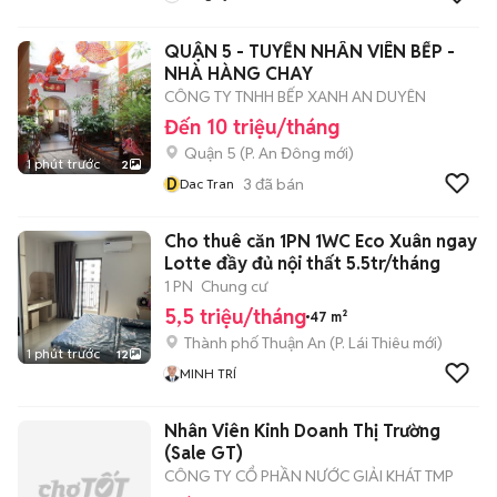
QUẬN 5 - TUYỂN NHÂN VIÊN BẾP -
NHÀ HÀNG CHAY
CÔNG TY TNHH BẾP XANH AN DUYÊN
Đến 10 triệu/tháng
Quận 5
(
P. An Đông
mới)
1 phút trước
2
D
3
đã bán
Dac Tran
Cho thuê căn 1PN 1WC Eco Xuân ngay
Lotte đầy đủ nội thất 5.5tr/tháng
1 PN
Chung cư
5,5 triệu/tháng
47 m²
Thành phố Thuận An
(
P. Lái Thiêu
mới)
1 phút trước
12
MINH TRÍ
Nhân Viên Kinh Doanh Thị Trường
(Sale GT)
CÔNG TY CỔ PHẦN NƯỚC GIẢI KHÁT TMP