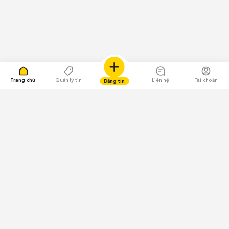
Trang chủ
Quản lý tin
Liên hệ
Tài khoản
Đăng tin
109.000 Bình chọn
Tải ứng dụng Chợ Tốt
Về Chợ Tốt
Quy chế sàn
Chính sách bảo mật
Giải quyết tranh chấp