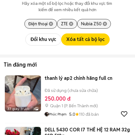
Hãy xóa một số bộ lọc hoặc thay đổi khu vực tìm 
kiếm để xem nhiều kết quả hơn
Điện thoại
ZTE
Nubia Z50
Đổi khu vực
Xóa tất cả bộ lọc
Tin đăng mới
thanh lý ap2 chính hãng full cn
Đã sử dụng (chưa sửa chữa)
250.000 đ
Quận 1
(
P. Bến Thành
mới)
37 giây trước
3
5.0
110
đã bán
Phúc Phạm
DELL 5430 COR I7 THẾ HỆ 12 RAM 32g