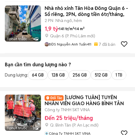
Nhà nhỏ xinh Tân Hòa Đông Quận 6 -
Sổ riêng, 2PN, dòng tiền 6tr/tháng,
2 PN
Nhà ngõ, hẻm
1,9 tỷ
141 tr/m²
14 m²
Quận 6
(
P. Phú Lâm
mới)
1 phút trước
4
7
đã bán
BĐS Nguyễn Anh Tuấn411
Bạn cần tìm
dung lượng
nào ?
Dung lượng:
64 GB
128 GB
256 GB
512 GB
1 TB
2 
[LƯƠNG TUẦN] TUYỂN
NHÂN VIÊN GIAO HÀNG BÌNH TÂN
Công ty TNHH SKT VINA
Đến 25 triệu/tháng
Q. Bình Tân
(
P. An Lạc
mới)
1 phút trước
2
Công Ty TNHH SKT VINA