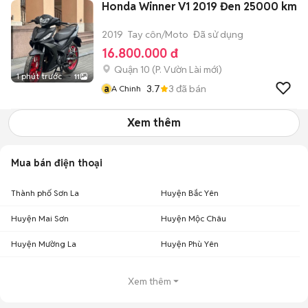
Honda Winner V1 2019 Đen 25000 km
2019
Tay côn/Moto
Đã sử dụng
16.800.000 đ
Quận 10
(
P. Vườn Lài
mới)
1 phút trước
11
a
3.7
3
đã bán
A Chinh
Xem thêm
Mua bán điện thoại
Thành phố Sơn La
Huyện Bắc Yên
Huyện Mai Sơn
Huyện Mộc Châu
Huyện Mường La
Huyện Phù Yên
Xem thêm