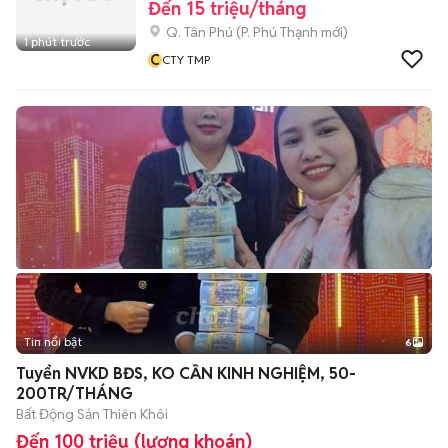
Đến 15 triệu/tháng
Q. Tân Phú
(
P. Phú Thạnh
mới)
1 phút trước
C
CTY TMP
Tin nổi bật
6
+
2
Tuyển NVKD BĐS, KO CẦN KINH NGHIỆM, 50-
200TR/THÁNG
Bất Động Sản Thiên Khôi
Đến 100 triệu (lương khoán)