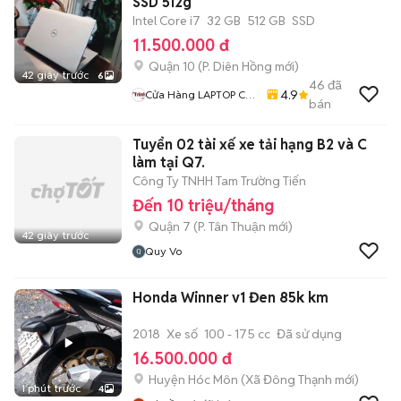
SSD 512g
Intel Core i7
32 GB
512 GB
SSD
11.500.000 đ
Quận 10
(
P. Diên Hồng
mới)
42 giây trước
6
46
đã
4.9
Cửa Hàng LAPTOP Cũ
bán
Giá Rẻ
Tuyển 02 tài xế xe tải hạng B2 và C
làm tại Q7.
Công Ty TNHH Tam Trường Tiến
Đến 10 triệu/tháng
Quận 7
(
P. Tân Thuận
mới)
42 giây trước
Quy Vo
Honda Winner v1 Đen 85k km
2018
Xe số
100 - 175 cc
Đã sử dụng
16.500.000 đ
Huyện Hóc Môn
(
Xã Đông Thạnh
mới)
1 phút trước
4