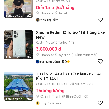
CÔNG TY TNHH AGARI
Đến 15 triệu/tháng
Thành phố Đà Lạt
1 phút trước
2
Phan Thị Diễm
Xiaomi Redmi 12 Turbo 1TB Trắng Like
New
Redmi Note 12 Turbo
1 TB
3.800.000 đ
Thành phố Tây Ninh
(
P. Bình Minh
mới)
1 phút trước
1
5.0
Bùi Mạnh Dũng
TUYỂN 2 TÀI XẾ Ô TÔ BẰNG B2 TẠI
BÌNH THẠNH
CÔNG TY TNHH DỊCH VỤ VINAMOVES
Thương lượng
Q. Bình Thạnh
(
P. Bình Quới
mới)
1 phút trước
1
T
1
đã bán
Tùng