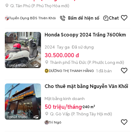
Q. Tân Phú
(
P. Phú Thọ Hòa
mới)
Bấm để hiện số
Chat
Tuyển Dụng BĐS Thiên Khôi
Honda Scoopy 2024 Trắng 7600km
2024
Tay ga
Đã sử dụng
30.500.000 đ
Thành phố Thủ Đức
(
P. Phước Long
mới)
1 phút trước
3
D
1
đã bán
DƯƠNG THỊ THANH HẰNG
Cho thuê mặt bằng Nguyễn Văn Khối
Mặt bằng kinh doanh
50 triệu/tháng
240 m²
Q. Gò Vấp
(
P. Thông Tây Hội
mới)
1 phút trước
4
Trí Ngô