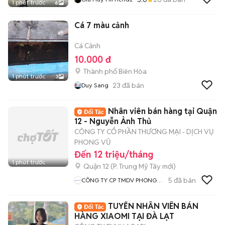
1 phút trước
6
Cá 7 màu cảnh
Cá Cảnh
10.000 đ
Thành phố Biên Hòa
1 phút trước
3
23
đã bán
Duy Sang
Nhân viên bán hàng tại Quận
12 - Nguyễn Ảnh Thủ
CÔNG TY CỔ PHẦN THƯƠNG MẠI - DỊCH VỤ
PHONG VŨ
Đến 12 triệu/tháng
1 phút trước
Quận 12
(
P. Trung Mỹ Tây
mới)
5
đã bán
CÔNG TY CP TMDV PHONG
VŨ
TUYỂN NHÂN VIÊN BÁN
HÀNG XIAOMI TẠI ĐÀ LẠT