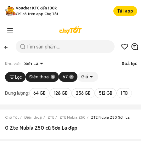
Voucher KFC đến 100k
Tải app
Chỉ có trên app Chợ Tốt
Khu vực:
Sơn La
Xoá lọc
Điện thoại
67
Giá
Lọc
Dung lượng:
64 GB
128 GB
256 GB
512 GB
1 TB
2 
Chợ Tốt
Điện thoại
ZTE
ZTE Nubia Z50
ZTE Nubia Z50 Sơn La
0 Zte Nubia Z50 cũ Sơn La đẹp