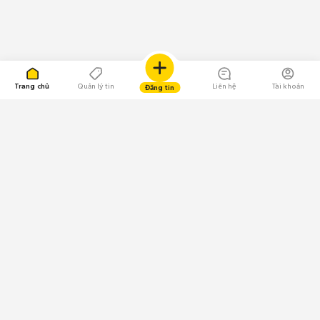
Trang chủ
Quản lý tin
Liên hệ
Tài khoản
Đăng tin
109.000 Bình chọn
Tải ứng dụng Chợ Tốt
Về Chợ Tốt
Quy chế sàn
Chính sách bảo mật
Giải quyết tranh chấp
CÔNG TY TNHH CHỢ TỐT - Người đại diện theo pháp luật:
Nguyễn Trọng Tấn; GPDKKD: 0312120782 do Sở KH & ĐT TP.HCM cấp ngày