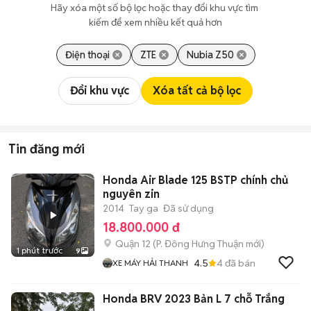
Hãy xóa một số bộ lọc hoặc thay đổi khu vực tìm 
kiếm để xem nhiều kết quả hơn
Điện thoại
ZTE
Nubia Z50
Đổi khu vực
Xóa tất cả bộ lọc
Tin đăng mới
Honda Air Blade 125 BSTP chính chủ
nguyên zin
2014
Tay ga
Đã sử dụng
18.800.000 đ
Quận 12
(
P. Đông Hưng Thuận
mới)
1 phút trước
9
4.5
4
đã bán
XE MÁY HẢI THANH
Honda BRV 2023 Bản L 7 chỗ Trắng