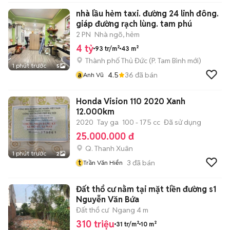
nhà lầu hẻm taxi. đường 24 linh đông.
giáp đường rạch lùng. tam phú
2 PN
Nhà ngõ, hẻm
4 tỷ
93 tr/m²
43 m²
Thành phố Thủ Đức
(
P. Tam Bình
mới)
1 phút trước
5
a
4.5
36
đã bán
Anh Vũ
Honda Vision 110 2020 Xanh
12.000km
2020
Tay ga
100 - 175 cc
Đã sử dụng
25.000.000 đ
Q. Thanh Xuân
1 phút trước
2
t
3
đã bán
Trần Văn Hiển
Đất thổ cư nằm tại mặt tiền đường s1
Nguyễn Văn Bứa
Đất thổ cư
Ngang 4 m
310 triệu
31 tr/m²
10 m²