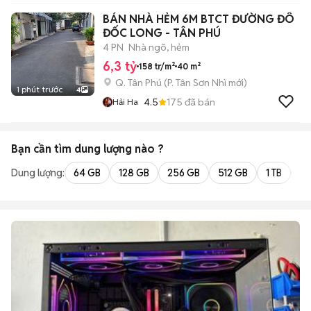
BÁN NHÀ HẺM 6M BTCT ĐƯỜNG ĐÔ
ĐỐC LONG - TÂN PHÚ
4 PN
Nhà ngõ, hẻm
6,3 tỷ
158 tr/m²
40 m²
Q. Tân Phú
(
P. Tân Sơn Nhì
mới)
1 phút trước
4
4.5
175
đã bán
Hải Ha
Bạn cần tìm
dung lượng
nào ?
Dung lượng:
64 GB
128 GB
256 GB
512 GB
1 TB
2 