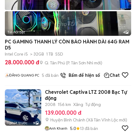
Tin nổi bật
4
PC GAMING THANH LÝ CÒN BẢO HÀNH DÀI 64G RAM
D5
Intel Core i5
> 32GB
1 TB
SSD
28.000.000 đ
Q. Tân Phú
(
P. Tân Sơn Nhì
mới)
5
đã bán
Bấm để hiện số
Chat
ĐĂNG QUANG PC
Chevrolet Captiva LTZ 2008 Bạc Tự
động
2008
156 km
Xăng
Tự động
139.000.000 đ
Huyện Bình Chánh
(
Xã Tân Vĩnh Lộc
mới)
1 phút trước
9
5.0
13
đã bán
Anh Khanh