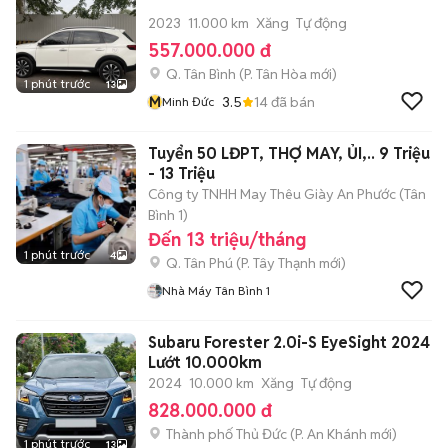
2023
11.000 km
Xăng
Tự động
557.000.000 đ
Q. Tân Bình
(
P. Tân Hòa
mới)
1 phút trước
13
M
3.5
14
đã bán
Minh Đức
Tuyển 50 LĐPT, THỢ MAY, ỦI,.. 9 Triệu
- 13 Triệu
Công ty TNHH May Thêu Giày An Phước (Tân
Bình 1)
Đến 13 triệu/tháng
1 phút trước
4
Q. Tân Phú
(
P. Tây Thạnh
mới)
Nhà Máy Tân Bình 1
Subaru Forester 2.0i-S EyeSight 2024
Lướt 10.000km
2024
10.000 km
Xăng
Tự động
828.000.000 đ
Thành phố Thủ Đức
(
P. An Khánh
mới)
1 phút trước
13