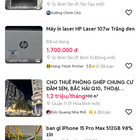
Q. Bình Tân
(
P. Tân Tạo
mới)
1 phút trước
4
Xưởng Chính Chủ
Máy in laser HP Laser 107w Trắng đen
Đã sử dụng
1.700.000 đ
Q. Bình Tân
(
P. Bình Trị Đông
mới)
1 phút trước
1
H
1.0
13
đã bán
Hưng Thịnh Printer
CHO THUÊ PHÒNG GHÉP CHUNG CƯ
ĐẦM SEN, BẮC HẢI Q10, THOẠI
NGỌC HẦU
1,2 triệu/tháng
100 m²
Quận 11
(
P. Hòa Bình
mới)
4
đã bán
Đức Quang Nhà Phố
1 phút trước
12
ban gl iPhone 15 Pro Max 512GB 98%
zin