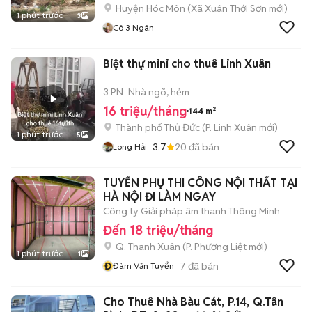
Huyện Hóc Môn
(
Xã Xuân Thới Sơn
mới)
1 phút trước
3
Cô 3 Ngân
Biệt thự mini cho thuê Linh Xuân
3 PN
Nhà ngõ, hẻm
16 triệu/tháng
144 m²
Thành phố Thủ Đức
(
P. Linh Xuân
mới)
1 phút trước
5
3.7
20
đã bán
Long Hải
TUYỂN PHỤ THI CÔNG NỘI THẤT TẠI
HÀ NỘI ĐI LÀM NGAY
Công ty Giải pháp âm thanh Thông Minh
Đến 18 triệu/tháng
Q. Thanh Xuân
(
P. Phương Liệt
mới)
1 phút trước
1
Đ
7
đã bán
Đàm Văn Tuyển
Cho Thuê Nhà Bàu Cát, P.14, Q.Tân