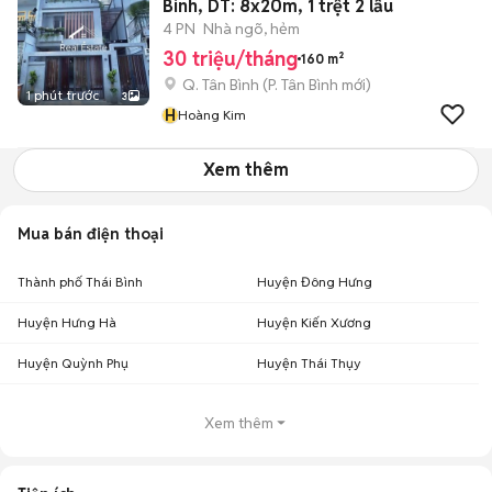
Bình, DT: 8x20m, 1 trệt 2 lầu
4 PN
Nhà ngõ, hẻm
30 triệu/tháng
160 m²
Q. Tân Bình
(
P. Tân Bình
mới)
1 phút trước
3
H
Hoàng Kim
Xem thêm
Mua bán điện thoại
Thành phố Thái Bình
Huyện Đông Hưng
Huyện Hưng Hà
Huyện Kiến Xương
Huyện Quỳnh Phụ
Huyện Thái Thụy
Xem thêm