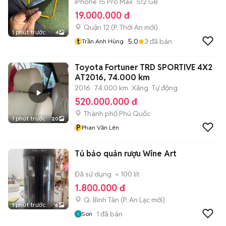
iPhone 15 Pro Max
512 GB
19.000.000 đ
Quận 12
(
P. Thới An
mới)
1 phút trước
4
t
5.0
3
đã bán
Trần Anh Hùng
Toyota Fortuner TRD SPORTIVE 4X2
AT2016, 74.000 km
2016
74.000 km
Xăng
Tự động
520.000.000 đ
Thành phố Phú Quốc
1 phút trước
20
P
Phan Văn Lên
Tủ bảo quản rượu Wine Art
Đã sử dụng
< 100 lít
1.800.000 đ
Q. Bình Tân
(
P. An Lạc
mới)
1 phút trước
6
1
đã bán
Son