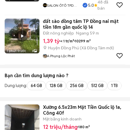
48
đã
5.0
SALON ÔTÔ TPD
bán
CAR
đất sào đồng tâm TP Đồng nai mặt
tiền 18m gần quốc lộ 14
Đất nông nghiệp
Ngang 59 m
1,39 tỷ
< 1 tr/m²
10299 m²
Huyện Đồng Phú
(
Xã Đồng Tâm
mới)
1 phút trước
3
A Phụng Lộc Phát
Bạn cần tìm
dung lượng
nào ?
Dung lượng:
64 GB
128 GB
256 GB
512 GB
1 TB
2 
Xưởng 6.5x23m Mặt Tiền Quốc lộ 1a,
Công 40f
Mặt bằng kinh doanh
12 triệu/tháng
180 m²