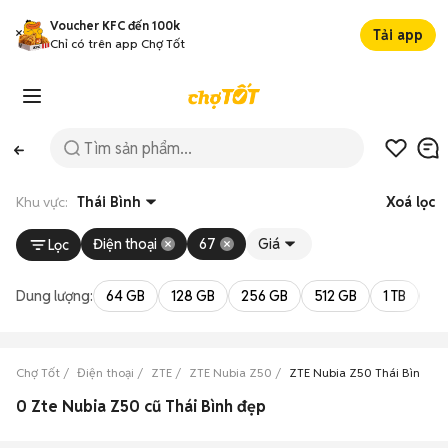
Voucher KFC đến 100k
Tải app
Chỉ có trên app Chợ Tốt
Khu vực:
Thái Bình
Xoá lọc
Điện thoại
67
Giá
Lọc
Dung lượng:
64 GB
128 GB
256 GB
512 GB
1 TB
2 
Chợ Tốt
Điện thoại
ZTE
ZTE Nubia Z50
ZTE Nubia Z50 Thái Bình
0 Zte Nubia Z50 cũ Thái Bình đẹp