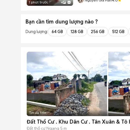
Nguyễn Gia Hân
1 phút trước
4
Bạn cần tìm
dung lượng
nào ?
Dung lượng:
64 GB
128 GB
256 GB
512 GB
Tin ưu tiên
Đất Thổ Cư . Khu Dân Cư . Tân Xuân & Tô 
Đất thổ cư
Ngang 5 m