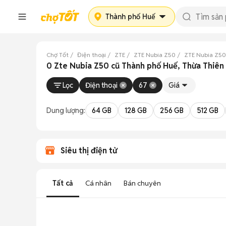
Thành phố Huế
Chợ Tốt
Điện thoại
ZTE
ZTE Nubia Z50
ZTE Nubia Z50
0 Zte Nubia Z50 cũ Thành phố Huế, Thừa Thiên
Lọc
Điện thoại
67
Giá
Dung lượng:
64 GB
128 GB
256 GB
512 GB
Siêu thị điện tử
Tất cả
Cá nhân
Bán chuyên