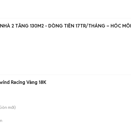
- NHÀ 2 TẦNG 130M2 - DÒNG TIỀN 17TR/THÁNG – HÓC MÔ
swind Racing Vàng 18K
 Gòn
mới)
án