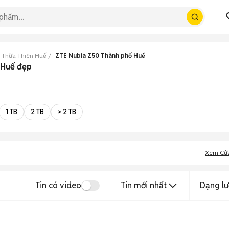
 Thừa Thiên Huế
ZTE Nubia Z50 Thành phố Huế
 Huế đẹp
1 TB
2 TB
> 2 TB
Xem Cử
Tin có video
Tin mới nhất
Dạng lư