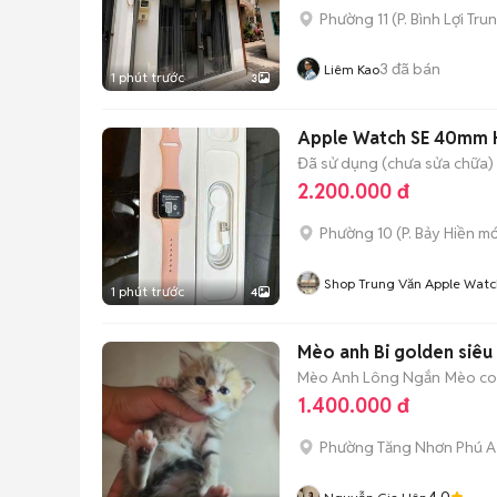
Phường 11
(
P. Bình Lợi Tru
3
đã bán
Liêm Kao
1 phút trước
3
Apple Watch SE 40mm H
Đã sử dụng (chưa sửa chữa)
2.200.000 đ
Phường 10
(
P. Bảy Hiền
mớ
Shop Trung Văn Apple Watc
1 phút trước
4
Mèo anh Bi golden siêu
Mèo Anh Lông Ngắn
Mèo con
1.400.000 đ
Phường Tăng Nhơn Phú A
4.0