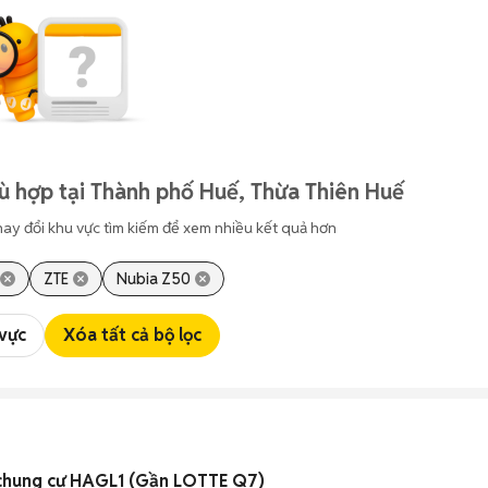
ù hợp tại Thành phố Huế, Thừa Thiên Huế
hay đổi khu vực tìm kiếm để xem nhiều kết quả hơn
ZTE
Nubia Z50
 vực
Xóa tất cả bộ lọc
chung cư HAGL1 (Gần LOTTE Q7)