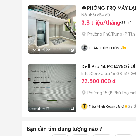
☘️ PHÒNG TRỌ MÁY LẠ
Nội thất đầy đủ
3,8 triệu/tháng
22 m²
Phường Phú Trung
(
P. Tân
THÁNH TÌM PHÒNG
1 phút trước
5
Dell Pro 14 PC14250 i 
Intel Core Ultra
16 GB
512 G
23.500.000 đ
Phường 15
(
P. Phú Thọ
mới
T
5.0
32
đ
Tiêu Minh Quang
1 phút trước
5
Bạn cần tìm
dung lượng
nào ?