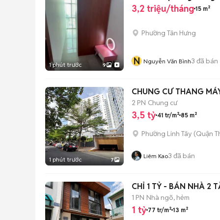
3,2 triệu/tháng
15 m²
Phường Tân Hưng
N
3
đã bán
Nguyễn Văn Bình
1 phút trước
9
CHUNG CƯ THANG MÁY 
2 PN
Chung cư
3,5 tỷ
41 tr/m²
85 m²
Phường Linh Tây (Quận T
3
đã bán
Liêm Kao
1 phút trước
7
CHỈ 
1 PN
Nhà ngõ, hẻm
1 tỷ
77 tr/m²
13 m²