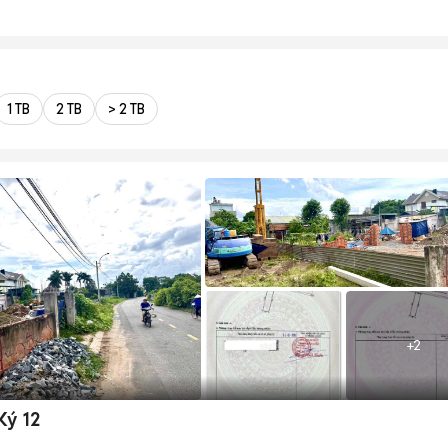
1 TB
2 TB
> 2 TB
+
2
Ký 12