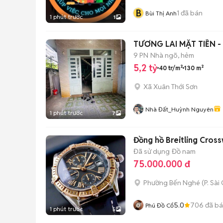
B
1
đã bán
Bùi Thị Anh
1 phút trước
1
TƯƠNG LAI MẶT TIỀN 
9 PN
Nhà ngõ, hẻm
5,2 tỷ
40 tr/m²
130 m²
Xã Xuân Thới Sơn
Nhà Đất_Huỳnh Nguyên
1 phút trước
7
Đồng hồ Breitling Cros
Đã sử dụng
Đồ nam
75.000.000 đ
Phường Bến Nghé
(
P. Sài
5.0
706
đã b
Phú Đồ Cổ
1 phút trước
5