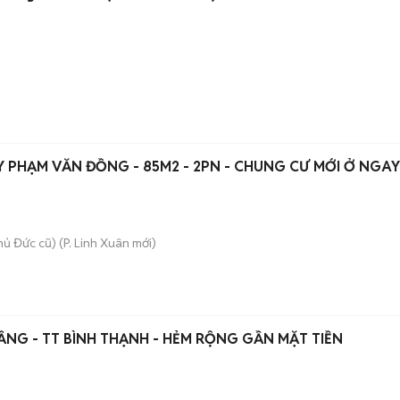
PHẠM VĂN ĐỒNG - 85M2 - 2PN - CHUNG CƯ MỚI Ở NGAY
hủ Đức cũ)
(
P. Linh Xuân
mới)
1 TỶ - BÁN NHÀ 2 TẦNG - TT BÌNH THẠNH - HẺM RỘNG GẦN MẶT TIỀN