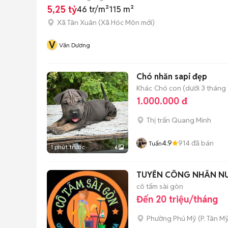
5,25 tỷ
46 tr/m²
115 m²
Xã Tân Xuân
(
Xã Hóc Môn
mới)
V
Văn Dương
Chó nhăn sapi đẹp
Khác
Chó con (dưới 3 tháng 
1.000.000 đ
Thị trấn Quang Minh
4.9
914
đã bán
Tuấn
1 phút trước
6
TUYỂN CÔNG NHÂN N
cô tấm sài gòn
Đến 20 triệu/tháng
Phường Phú Mỹ
(
P. Tân My