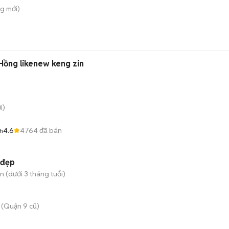
ng
mới)
ồng likenew keng zin
i)
4.6
4764
đã bán
h
 đẹp
 (dưới 3 tháng tuổi)
 (Quận 9 cũ)