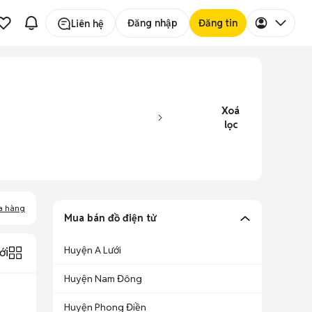
Đăng nhập
Đăng tin
Liên hệ
Xoá
lọc
a hàng
Mua bán đồ điện tử
Huyện A Lưới
ới
Huyện Nam Đông
Huyện Phong Điền