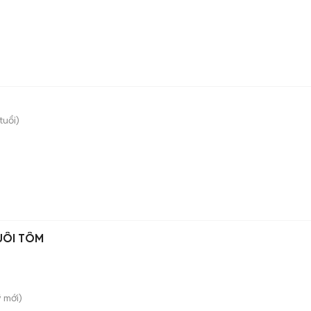
tuổi)
UÔI TÔM
̃
mới)