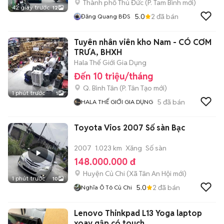
Thành phố Thủ Đức
(
P. Tam Bình
mới)
42 giây trước
12
5.0
2
đã bán
Đăng Quang BĐS
Tuyên nhân viên kho Nam - CÓ CƠM
TRƯA, BHXH
Hala Thế Giới Gia Dụng
Đến 10 triệu/tháng
Q. Bình Tân
(
P. Tân Tạo
mới)
1 phút trước
1
5
đã bán
HALA THẾ GIỚI GIA DỤNG
Toyota Vios 2007 Số sàn Bạc
2007
1.023 km
Xăng
Số sàn
148.000.000 đ
Huyện Củ Chi
(
Xã Tân An Hội
mới)
1 phút trước
10
5.0
2
đã bán
Nghĩa Ô Tô Củ Chi
Lenovo Thinkpad L13 Yoga laptop
xoay gập có touch