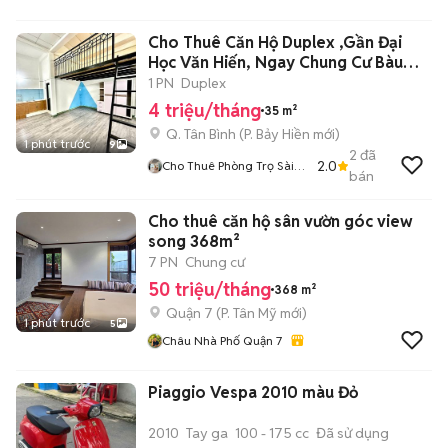
Cho Thuê Căn Hộ Duplex ,Gần Đại
Học Văn Hiến, Ngay Chung Cư Bàu
Cát
1 PN
Duplex
4 triệu/tháng
35 m²
Q. Tân Bình
(
P. Bảy Hiền
mới)
1 phút trước
9
2
đã
2.0
Cho Thuê Phòng Trọ Sài
bán
Gòn
Cho thuê căn hộ sân vườn góc view
song 368m²
7 PN
Chung cư
50 triệu/tháng
368 m²
Quận 7
(
P. Tân Mỹ
mới)
1 phút trước
5
Châu Nhà Phố Quận 7
Piaggio Vespa 2010 màu Đỏ
2010
Tay ga
100 - 175 cc
Đã sử dụng