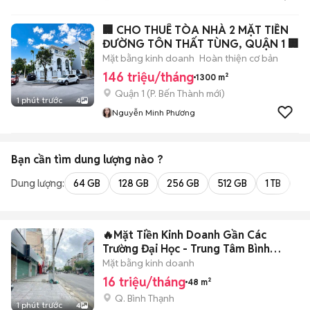
🏢 CHO THUÊ TÒA NHÀ 2 MẶT TIỀN
ĐƯỜNG TÔN THẤT TÙNG, QUẬN 1 🏢
Mặt bằng kinh doanh
Hoàn thiện cơ bản
146 triệu/tháng
1300 m²
Quận 1
(
P. Bến Thành
mới)
1 phút trước
4
Nguyễn Minh Phương
Bạn cần tìm
dung lượng
nào ?
Dung lượng:
64 GB
128 GB
256 GB
512 GB
1 TB
2 
🔥Mặt Tiền Kinh Doanh Gần Các
Trường Đại Học - Trung Tâm Bình
Thạnh
Mặt bằng kinh doanh
16 triệu/tháng
48 m²
Q. Bình Thạnh
1 phút trước
4