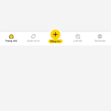
Trang chủ
Quản lý tin
Liên hệ
Tài khoản
Đăng tin
109.000 Bình chọn
Tải ứng dụng Chợ Tốt
Về Chợ Tốt
Quy chế sàn
Chính sách bảo mật
Giải quyết tranh chấp