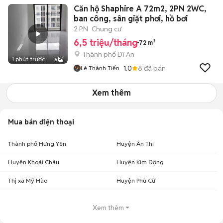
Căn hộ Shaphire A 72m2, 2PN 2WC,
ban công, sân giặt phơi, hồ bơi
2 PN
Chung cư
6,5 triệu/tháng
72 m²
Thành phố Dĩ An
1 phút trước
6
1.0
8
đã bán
Lê Thành Tiến
Xem thêm
Mua bán điện thoại
Thành phố Hưng Yên
Huyện Ân Thi
Huyện Khoái Châu
Huyện Kim Động
Thị xã Mỹ Hào
Huyện Phù Cừ
Xem thêm