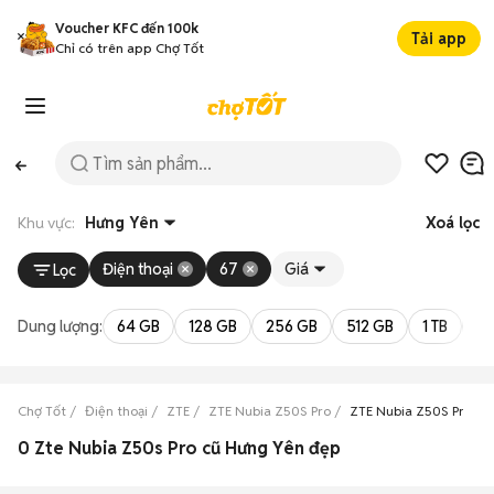
Voucher KFC đến 100k
Tải app
Chỉ có trên app Chợ Tốt
Khu vực:
Hưng Yên
Xoá lọc
Điện thoại
67
Giá
Lọc
Dung lượng:
64 GB
128 GB
256 GB
512 GB
1 TB
2 
Chợ Tốt
Điện thoại
ZTE
ZTE Nubia Z50S Pro
ZTE Nubia Z50S Pro H
0 Zte Nubia Z50s Pro cũ Hưng Yên đẹp