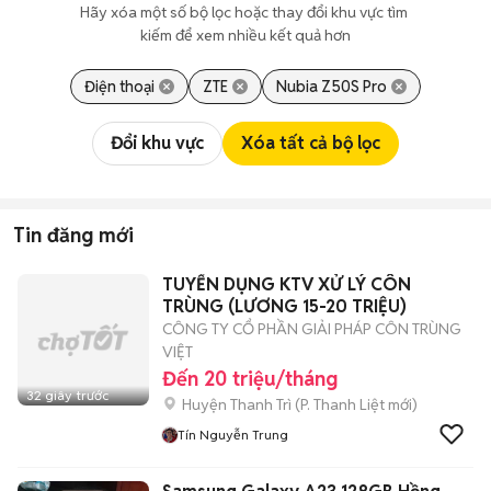
Hãy xóa một số bộ lọc hoặc thay đổi khu vực tìm 
kiếm để xem nhiều kết quả hơn
Điện thoại
ZTE
Nubia Z50S Pro
Đổi khu vực
Xóa tất cả bộ lọc
Tin đăng mới
TUYỂN DỤNG KTV XỬ LÝ CÔN
TRÙNG (LƯƠNG 15-20 TRIỆU)
CÔNG TY CỔ PHẦN GIẢI PHÁP CÔN TRÙNG
VIỆT
Đến 20 triệu/tháng
32 giây trước
Huyện Thanh Trì
(
P. Thanh Liệt
mới)
Tín Nguyễn Trung