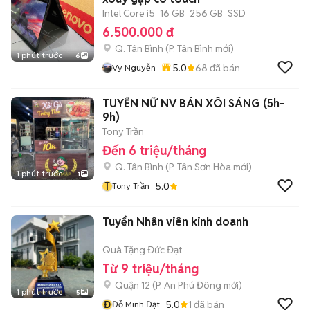
Intel Core i5
16 GB
256 GB
SSD
6.500.000 đ
Q. Tân Bình
(
P. Tân Bình
mới)
1 phút trước
6
5.0
68
đã bán
Vy Nguyễn
TUYỂN NỮ NV BÁN XÔI SÁNG (5h-
9h)
Tony Trần
Đến 6 triệu/tháng
Q. Tân Bình
(
P. Tân Sơn Hòa
mới)
1 phút trước
1
T
5.0
Tony Trần
Tuyển Nhân viên kinh doanh
Quà Tặng Đức Đạt
Từ 9 triệu/tháng
Quận 12
(
P. An Phú Đông
mới)
1 phút trước
5
Đ
5.0
1
đã bán
Đỗ Minh Đạt