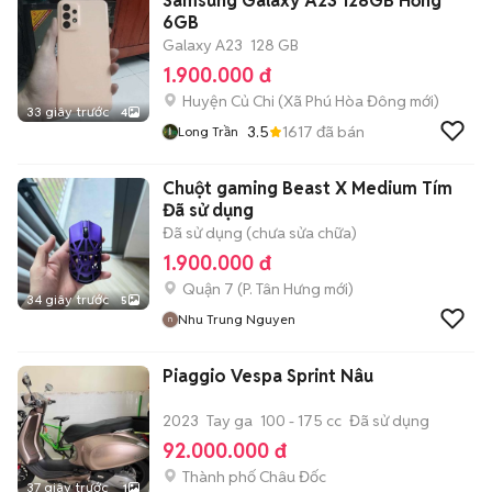
Samsung Galaxy A23 128GB Hồng
6GB
Galaxy A23
128 GB
1.900.000 đ
Huyện Củ Chi
(
Xã Phú Hòa Đông
mới)
33 giây trước
4
3.5
1617
đã bán
Long Trần
Chuột gaming Beast X Medium Tím
Đã sử dụng
Đã sử dụng (chưa sửa chữa)
1.900.000 đ
Quận 7
(
P. Tân Hưng
mới)
34 giây trước
5
Nhu Trung Nguyen
Piaggio Vespa Sprint Nâu
2023
Tay ga
100 - 175 cc
Đã sử dụng
92.000.000 đ
Thành phố Châu Đốc
37 giây trước
1