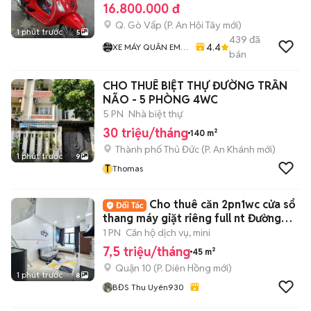
16.800.000 đ
Q. Gò Vấp
(
P. An Hội Tây
mới)
1 phút trước
5
439
đã
4.4
XE MÁY QUÂN EM
bán
99
CHO THUÊ BIỆT THỰ ĐƯỜNG TRẦN
NÃO - 5 PHÒNG 4WC
5 PN
Nhà biệt thự
30 triệu/tháng
140 m²
Thành phố Thủ Đức
(
P. An Khánh
mới)
1 phút trước
9
T
Thomas
Cho thuê căn 2pn1wc cửa sổ
thang máy giặt riêng full nt Đường
3/2 Q10
1 PN
Căn hộ dịch vụ, mini
7,5 triệu/tháng
45 m²
Quận 10
(
P. Diên Hồng
mới)
1 phút trước
8
BĐS Thu Uyên930