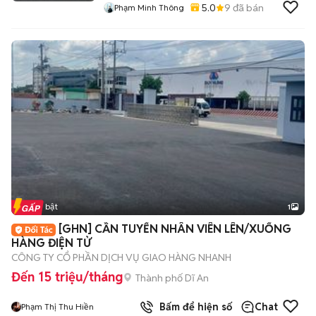
5.0
9
đã bán
Phạm Minh Thông
Tin nổi bật
1
[GHN] CẦN TUYỂN NHÂN VIÊN LÊN/XUỐNG
HÀNG ĐIỆN TỬ
CÔNG TY CỔ PHẦN DỊCH VỤ GIAO HÀNG NHANH
Đến 15 triệu/tháng
Thành phố Dĩ An
Bấm để hiện số
Chat
Phạm Thị Thu Hiền