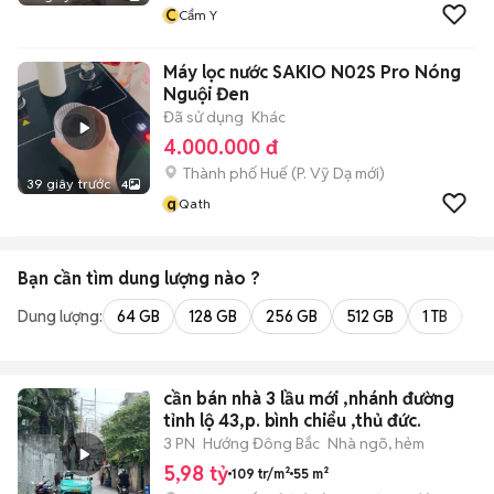
C
Cẩm Y
Máy lọc nước SAKIO N02S Pro Nóng
Nguội Đen
Đã sử dụng
Khác
4.000.000 đ
Thành phố Huế
(
P. Vỹ Dạ
mới)
39 giây trước
4
q
Qath
Bạn cần tìm
dung lượng
nào ?
Dung lượng:
64 GB
128 GB
256 GB
512 GB
1 TB
2 
cần bán nhà 3 lầu mới ,nhánh đường
tỉnh lộ 43,p. bình chiểu ,thủ đức.
3 PN
Hướng Đông Bắc
Nhà ngõ, hẻm
5,98 tỷ
109 tr/m²
55 m²