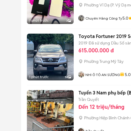
Phường Vĩ Dạ
(
P. Vỹ Dạ
mớ
5.0
Chuyên Hàng Công Ty
1 phút trước
3
Toyota Fortuner 2019 S
2019
Đã sử dụng
Dầu
Số sà
615.000.000 đ
Phường Trung Mỹ Tây
5.0
NHI Ô TÔ AN SƯƠNG
1 phút trước
14
Tuyển 3 Nam phụ bếp (B
Trần Quyết
Đến 12 triệu/tháng
Phường Hiệp Bình Chánh 