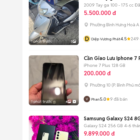
2009
Tay ga
100 - 175 cc
Đã
5.500.000 đ
Phường Bình Hưng Hoà A
D
4.5
249
Diệp Vương Phát
1 phút trước
3
Cần Giao Lưu Iphone 7 
iPhone 7 Plus
128 GB
200.000 đ
Phường 10
(
P. Bình Phú
mớ
5.0
9
đã bán
Phan
1 phút trước
4
Samsung Galaxy S24 8
Galaxy S24
256 GB
4-6 thá
9.899.000 đ