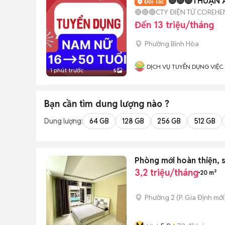
🔴🔴🔴THUẬN 
🔴🔴🔴CTY ĐIỆN TỬ COREHE
Đến 13 triệu/tháng
Phường Bình Hòa
DỊCH VỤ TUYỂN DỤNG VIỆC
1 phút trước
5
LÀM HƯƠNG SƠN
Bạn cần tìm
dung lượng
nào ?
Dung lượng:
64 GB
128 GB
256 GB
512 GB
Phòng mới hoàn thiện, s
3,2 triệu/tháng
20 m²
Phường 2
(
P. Gia Định
mới