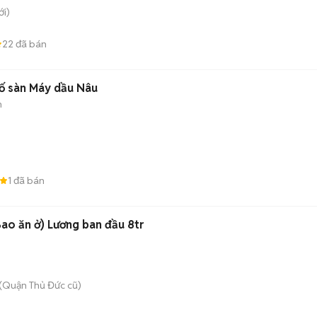
i)
22
đã bán
ố sàn Máy dầu Nâu
n
1
đã bán
ao ăn ở) Lương ban đầu 8tr
(Quận Thủ Đức cũ)