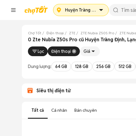
Huyện Tràng Định
Chợ Tốt
Điện thoại
ZTE
ZTE Nubia Z50S Pro
ZTE Nubia
0 Zte Nubia Z50s Pro cũ Huyện Tràng Định, Lạn
Lọc
Điện thoại
Giá
Dung lượng:
64 GB
128 GB
256 GB
512 GB
Siêu thị điện tử
Tất cả
Cá nhân
Bán chuyên