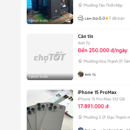
Phường Tân Thới Hiệp
5.0
7
đã bán
Lâm Đức
1 phút trước
6
Căn tin
Anh Tú
Đến 250.000 đ/ngày
Phường Hòa Thạnh
(
P. Tâ
Anh Tú
1 phút trước
iPhone 15 ProMax
iPhone 15 Pro Max
512 GB
17.891.000 đ
Phường 5
(
P. Đạo Thạnh
m