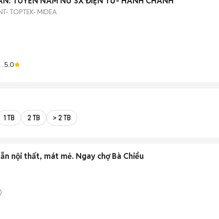
AN: TUYỂN NAM NỮ SX ĐIỆN TỬ- HÀNH CHÁNH
NT- TOPTEK- MIDEA
5.0
1 TB
2 TB
> 2 TB
ẵn nội thất, mát mẻ. Ngay chợ Bà Chiểu
)