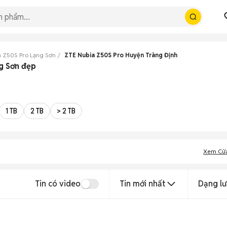
 Z50S Pro Lạng Sơn
ZTE Nubia Z50S Pro Huyện Tràng Định
g Sơn đẹp
1 TB
2 TB
> 2 TB
Xem Cử
Tin có video
Tin mới nhất
Dạng lư