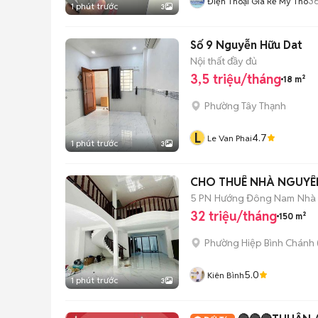
3
Điện Thoại Giá Rẻ Mỹ Tho
1 phút trước
3
Số 9 Nguyễn Hữu Dat
Nội thất đầy đủ
3,5 triệu/tháng
18 m²
Phường Tây Thạnh
L
4.7
Le Van Phai
1 phút trước
3
CHO THUÊ NHÀ NGUYÊ
5 PN
Hướng Đông Nam
Nhà
32 triệu/tháng
150 m²
Phường Hiệp Bình Chánh 
5.0
Kiên Bình
1 phút trước
3