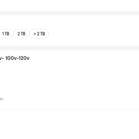
1 TB
2 TB
> 2 TB
Lioa 1.5Kva 220v- 100v-120v
án