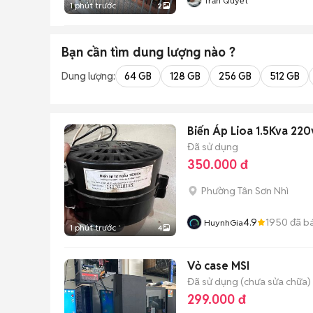
Trần Quyết
1 phút trước
2
Bạn cần tìm
dung lượng
nào ?
Dung lượng:
64 GB
128 GB
256 GB
512 GB
Biến Áp 
Đã sử dụng
350.000 đ
Phường Tân Sơn Nhì
4.9
1950
đã b
HuynhGia
1 phút trước
4
Vỏ case MSI
Đã sử dụng (chưa sửa chữa)
299.000 đ