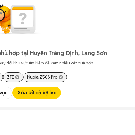
hù hợp tại Huyện Tràng Định, Lạng Sơn
hay đổi khu vực tìm kiếm để xem nhiều kết quả hơn
ZTE
Nubia Z50S Pro
 vực
Xóa tất cả bộ lọc