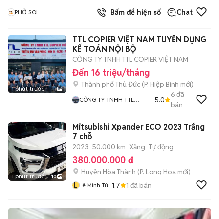
Bấm để hiện số
Chat
PHỞ SOL
TTL COPIER VIỆT NAM TUYỂN DỤNG
KẾ TOÁN NỘI BỘ
CÔNG TY TNHH TTL COPIER VIỆT NAM
Đến 16 triệu/tháng
Thành phố Thủ Đức
(
P. Hiệp Bình
mới)
1 phút trước
1
6
đã
5.0
CÔNG TY TNHH TTL
bán
COPIER VIỆT NAM
Mitsubishi Xpander ECO 2023 Trắng
7 chỗ
2023
50.000 km
Xăng
Tự động
380.000.000 đ
Huyện Hòa Thành
(
P. Long Hoa
mới)
1 phút trước
10
L
1.7
1
đã bán
Lê Minh Tú