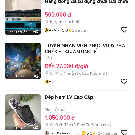
Nâng tiếng đã sử dụng chưa sửa chữa
500.000 đ
Huyện Thạch Hà
A
5.0
2
đã bán
A Quý
1 phút trước
2
TUYỂN NHÂN VIÊN PHỤC VỤ & PHA
CHẾ CF– QUÁN UNCLE
Hậu
Đến 27.000 đ/giờ
Q. Phú Nhuận
(
P. Cầu Kiệu
mới)
1 phút trước
1
H
Hậu
Dép Nam LV Cao Cấp
Mới
Đồ nam
1.050.000 đ
Q. Bình Tân
(
P. Bình Trị Đông
mới)
1 phút trước
6
5.0
1271
đã bán
Trúc Phương Shop