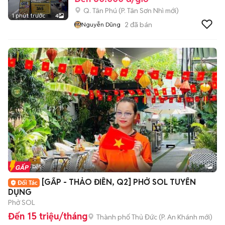
Q. Tân Phú
(
P. Tân Sơn Nhì
mới)
1 phút trước
4
2
đã bán
Nguyễn Dũng
Tin nổi bật
1
[GẤP - THẢO ĐIỀN, Q2] PHỞ SOL TUYỂN
DỤNG
Phở SOL
Đến 15 triệu/tháng
Thành phố Thủ Đức
(
P. An Khánh
mới)