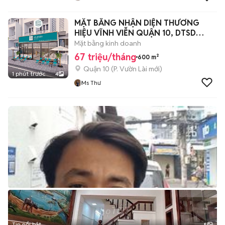
MẶT BẰNG NHẬN DIỆN THƯƠNG
HIỆU VĨNH VIỄN QUẬN 10, DTSD
600M2
Mặt bằng kinh doanh
67 triệu/tháng
600 m²
Quận 10
(
P. Vườn Lài
mới)
1 phút trước
4
Ms Thư
Tin nổi bật
5