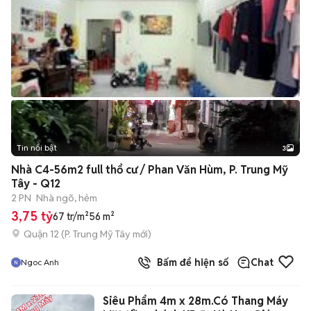
Tin nổi bật
3
Nhà C4-56m2 full thổ cư / Phan Văn Hùm, P. Trung Mỹ
Tây - Q12
2 PN
Nhà ngõ, hẻm
3,75 tỷ
67 tr/m²
56 m²
Quận 12
(
P. Trung Mỹ Tây
mới)
Bấm để hiện số
Chat
Ngoc Anh
Siêu Phẩm 4m x 28m.Có Thang Máy