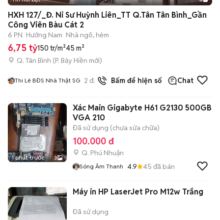
HXH 127/_Đ. Ni Sư Huỳnh Liên_TT Q.Tân Tân Bình_Gần
Công Viên Bàu Cát 2
6 PN
Hướng Nam
Nhà ngõ, hẻm
6,75 tỷ
150 tr/m²
45 m²
Q. Tân Bình
(
P. Bảy Hiền
mới)
2
đã bán
Bấm để hiện số
Chat
Thi Lê BĐS Nhà Thật SG
Xác Main Gigabyte H61 G2130 500GB
VGA 210
Đã sử dụng (chưa sửa chữa)
100.000 đ
Q. Phú Nhuận
1 phút trước
3
4.9
45
đã bán
Sóng Âm Thanh
Máy in HP LaserJet Pro M12w Trắng
Đã sử dụng