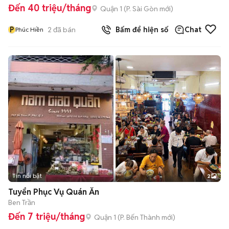
Đến 40 triệu/tháng
Quận 1
(
P. Sài Gòn
mới)
P
2
đã bán
Bấm để hiện số
Chat
Phúc Hiền
Tin nổi bật
2
Tuyển Phục Vụ Quán Ăn
Ben Trần
Đến 7 triệu/tháng
Quận 1
(
P. Bến Thành
mới)