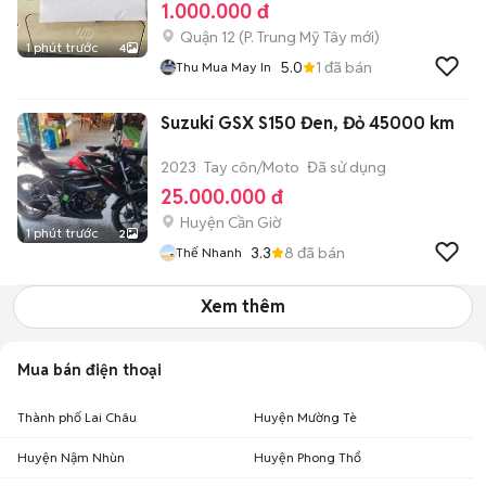
1.000.000 đ
Quận 12
(
P. Trung Mỹ Tây
mới)
1 phút trước
4
5.0
1
đã bán
Thu Mua May In
Suzuki GSX S150 Đen, Đỏ 45000 km
2023
Tay côn/Moto
Đã sử dụng
25.000.000 đ
Huyện Cần Giờ
1 phút trước
2
3.3
8
đã bán
Thế Nhanh
Xem thêm
Mua bán điện thoại
Thành phố Lai Châu
Huyện Mường Tè
Huyện Nậm Nhùn
Huyện Phong Thổ