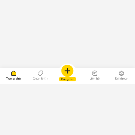
Trang chủ
Quản lý tin
Liên hệ
Tài khoản
Đăng tin
109.000 Bình chọn
Tải ứng dụng Chợ Tốt