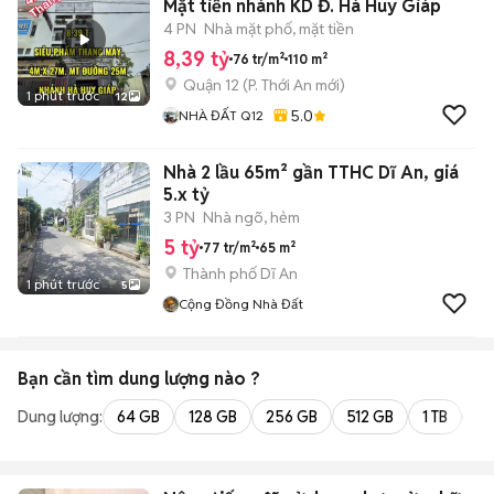
Mặt tiền nhánh KD Đ. Hà Huy Giáp
4 PN
Nhà mặt phố, mặt tiền
8,39 tỷ
76 tr/m²
110 m²
Quận 12
(
P. Thới An
mới)
1 phút trước
12
5.0
NHÀ ĐẤT Q12
Nhà 2 lầu 65m² gần TTHC Dĩ An, giá
5.x tỷ
3 PN
Nhà ngõ, hẻm
5 tỷ
77 tr/m²
65 m²
Thành phố Dĩ An
1 phút trước
5
Cộng Đồng Nhà Đất
Bạn cần tìm
dung lượng
nào ?
Dung lượng:
64 GB
128 GB
256 GB
512 GB
1 TB
2 