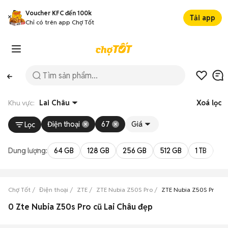
Voucher KFC đến 100k
Tải app
Chỉ có trên app Chợ Tốt
Khu vực:
Lai Châu
Xoá lọc
Điện thoại
67
Giá
Lọc
Dung lượng:
64 GB
128 GB
256 GB
512 GB
1 TB
2 
Chợ Tốt
Điện thoại
ZTE
ZTE Nubia Z50S Pro
ZTE Nubia Z50S Pro La
0 Zte Nubia Z50s Pro cũ Lai Châu đẹp