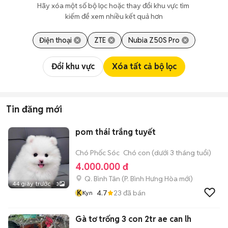
Hãy xóa một số bộ lọc hoặc thay đổi khu vực tìm 
kiếm để xem nhiều kết quả hơn
Điện thoại
ZTE
Nubia Z50S Pro
Đổi khu vực
Xóa tất cả bộ lọc
Tin đăng mới
pom thái trắng tuyết
Chó Phốc Sóc
Chó con (dưới 3 tháng tuổi)
4.000.000 đ
Q. Bình Tân
(
P. Bình Hưng Hòa
mới)
44 giây trước
3
K
4.7
23
đã bán
Kyn
Gà tơ trống 3 con 2tr ae can lh