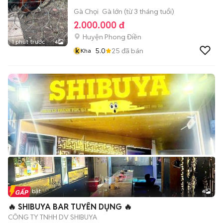
Gà Chọi
Gà lớn (từ 3 tháng tuổi)
2.000.000 đ
Huyện Phong Điền
1 phút trước
4
k
5.0
25
đã bán
Kha
Tin nổi bật
4
🔥 SHIBUYA BAR TUYỂN DỤNG 🔥
CÔNG TY TNHH DV SHIBUYA