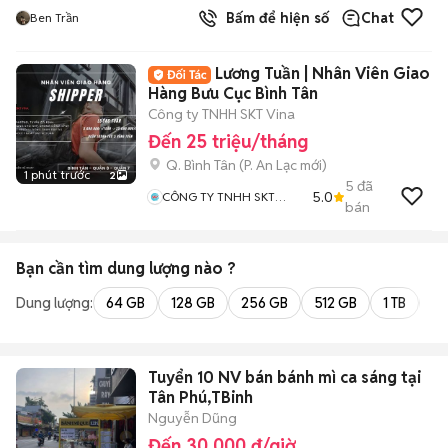
Bấm để hiện số
Chat
Ben Trần
Lương Tuần | Nhân Viên Giao
Hàng Bưu Cục Bình Tân
Công ty TNHH SKT Vina
Đến 25 triệu/tháng
Q. Bình Tân
(
P. An Lạc
mới)
1 phút trước
2
5
đã
5.0
CÔNG TY TNHH SKT
bán
VINA
Bạn cần tìm
dung lượng
nào ?
Dung lượng:
64 GB
128 GB
256 GB
512 GB
1 TB
2 
Tuyển 10 NV bán bánh mì ca sáng tại
Tân Phú,TBinh
Nguyễn Dũng
Đến 30.000 đ/giờ