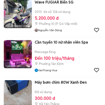
Wave FUGIAR Biển SG
2013
Xe số
Đã sử dụng
5.200.000 đ
Phường 10
(
P. Gò Vấp
mới)
1 phút trước
5
Nguyễn Văn Dũng
Cần tuyển 10 nữ nhân viên Spa
Massage King
Đến 100 triệu/tháng
Phường Tân Định
1 phút trước
1
VanThang Hua
Máy bơm chìm 80W Xanh Đen
Đã sử dụng
300.000 đ
Xã Yên Thắng