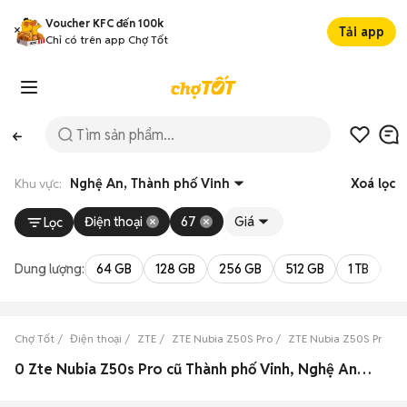
Voucher KFC đến 100k
Tải app
Chỉ có trên app Chợ Tốt
Khu vực:
Nghệ An, Thành phố Vinh
Xoá lọc
Điện thoại
67
Giá
Lọc
Dung lượng:
64 GB
128 GB
256 GB
512 GB
1 TB
2 
Chợ Tốt
Điện thoại
ZTE
ZTE Nubia Z50S Pro
ZTE Nubia Z50S Pro N
0 Zte Nubia Z50s Pro cũ Thành phố Vinh, Nghệ An đẹp