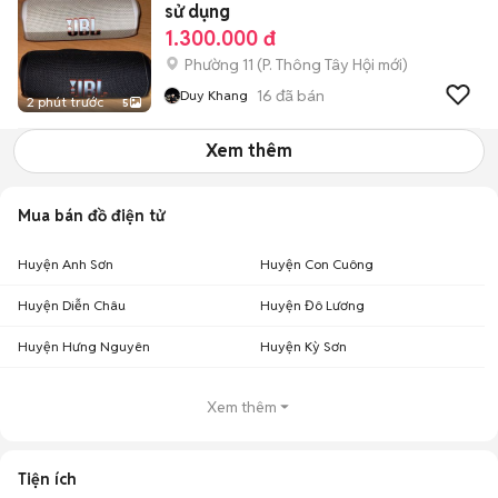
sử dụng
1.300.000 đ
Phường 11
(
P. Thông Tây Hội
mới)
16
đã bán
Duy Khang
2 phút trước
5
Xem thêm
Mua bán đồ điện tử
Huyện Anh Sơn
Huyện Con Cuông
Huyện Diễn Châu
Huyện Đô Lương
Huyện Hưng Nguyên
Huyện Kỳ Sơn
Xem thêm
Tiện ích