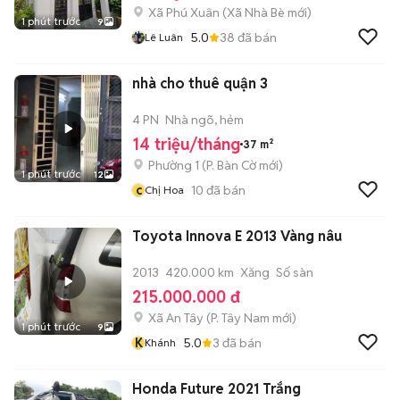
Xã Phú Xuân
(
Xã Nhà Bè
mới)
1 phút trước
9
5.0
38
đã bán
Lê Luân
nhà cho thuê quận 3
4 PN
Nhà ngõ, hẻm
14 triệu/tháng
37 m²
Phường 1
(
P. Bàn Cờ
mới)
1 phút trước
12
c
10
đã bán
Chị Hoa
Toyota Innova E 2013 Vàng nâu
2013
420.000 km
Xăng
Số sàn
215.000.000 đ
Xã An Tây
(
P. Tây Nam
mới)
1 phút trước
9
K
5.0
3
đã bán
Khánh
Honda Future 2021 Trắng