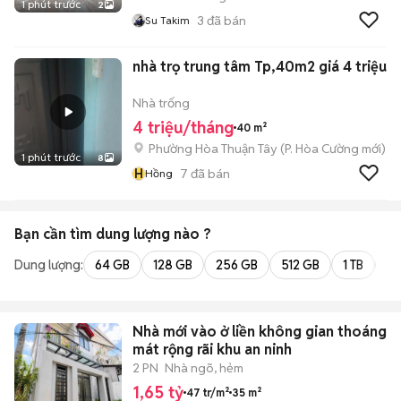
1 phút trước
2
3
đã bán
Su Takim
nhà trọ trung tâm Tp,40m2 giá 4 triệu
Nhà trống
4 triệu/tháng
40 m²
Phường Hòa Thuận Tây
(
P. Hòa Cường
mới)
1 phút trước
8
H
7
đã bán
Hồng
Bạn cần tìm
dung lượng
nào ?
Dung lượng:
64 GB
128 GB
256 GB
512 GB
1 TB
2 
Nhà mới vào ở liền không gian thoáng
mát rộng rãi khu an ninh
2 PN
Nhà ngõ, hẻm
1,65 tỷ
47 tr/m²
35 m²