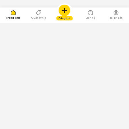
Trang chủ
Quản lý tin
Liên hệ
Tài khoản
Đăng tin
109.000 Bình chọn
Tải ứng dụng Chợ Tốt
Về Chợ Tốt
Quy chế sàn
Chính sách bảo mật
Giải quyết tranh chấp
CÔNG TY TNHH CHỢ TỐT - Người đại diện theo pháp luật:
Nguyễn Trọng Tấn; GPDKKD: 0312120782 do Sở KH & ĐT TP.HCM cấp ngày
11/01/2013;
GPMXH: 185/GP-BTTTT do Bộ Thông tin và Truyền thông
cấp ngày 09/07/2024 - Chịu trách nhiệm
nội dung: Trần Hoàng Ly.
Chính sách sử dụng