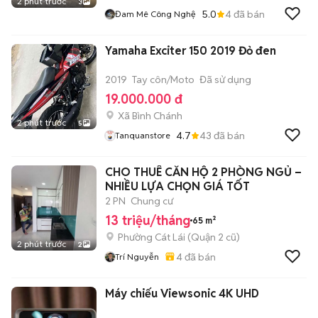
2 phút trước
3
5.0
4
đã bán
Đam Mê Công Nghệ
Yamaha Exciter 150 2019 Đỏ đen
2019
Tay côn/Moto
Đã sử dụng
19.000.000 đ
Xã Bình Chánh
2 phút trước
5
4.7
43
đã bán
Tanquanstore
CHO THUÊ CĂN HỘ 2 PHÒNG NGỦ –
NHIỀU LỰA CHỌN GIÁ TỐT
2 PN
Chung cư
13 triệu/tháng
65 m²
Phường Cát Lái (Quận 2 cũ)
2 phút trước
2
4
đã bán
Trí Nguyễn
Máy chiếu Viewsonic 4K UHD