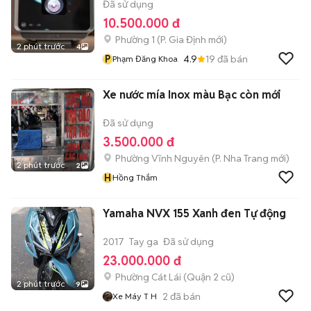
Đã sử dụng
10.500.000 đ
Phường 1
(
P. Gia Định
mới)
2 phút trước
4
P
4.9
19
đã bán
Phạm Đăng Khoa
Xe nước mía Inox màu Bạc còn mới
Đã sử dụng
3.500.000 đ
Phường Vĩnh Nguyên
(
P. Nha Trang
mới)
2 phút trước
2
H
Hồng Thắm
Yamaha NVX 155 Xanh đen Tự động
2017
Tay ga
Đã sử dụng
23.000.000 đ
Phường Cát Lái (Quận 2 cũ)
2 phút trước
9
2
đã bán
Xe Máy T H