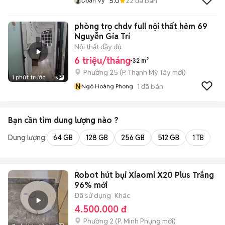
5.0
22
đã bán
Doãn Vỹ
phòng trọ chdv full nội thất hẻm 69
Nguyễn Gia Trí
Nội thất đầy đủ
6 triệu/tháng
32 m²
Phường 25
(
P. Thạnh Mỹ Tây
mới)
1 phút trước
5
N
1
đã bán
Ngô Hoàng Phong
Bạn cần tìm
dung lượng
nào ?
Dung lượng:
64 GB
128 GB
256 GB
512 GB
1 TB
2 
Robot hút bụi Xiaomi X20 Plus Trắng
96% mới
Đã sử dụng
Khác
4.500.000 đ
Phường 2
(
P. Minh Phụng
mới)