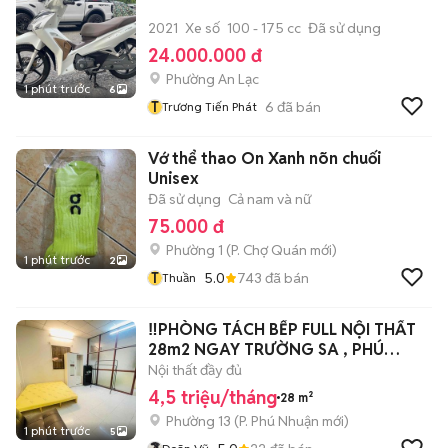
2021
Xe số
100 - 175 cc
Đã sử dụng
24.000.000 đ
Phường An Lạc
1 phút trước
6
T
6
đã bán
Trương Tiến Phát
Vớ thể thao On Xanh nõn chuối
Unisex
Đã sử dụng
Cả nam và nữ
75.000 đ
Phường 1
(
P. Chợ Quán
mới)
1 phút trước
2
T
5.0
743
đã bán
Thuần
‼️PHÒNG TÁCH BẾP FULL NỘI THẤT
28m2 NGAY TRƯỜNG SA , PHÚ
NHUẬN‼️
Nội thất đầy đủ
4,5 triệu/tháng
28 m²
Phường 13
(
P. Phú Nhuận
mới)
1 phút trước
5