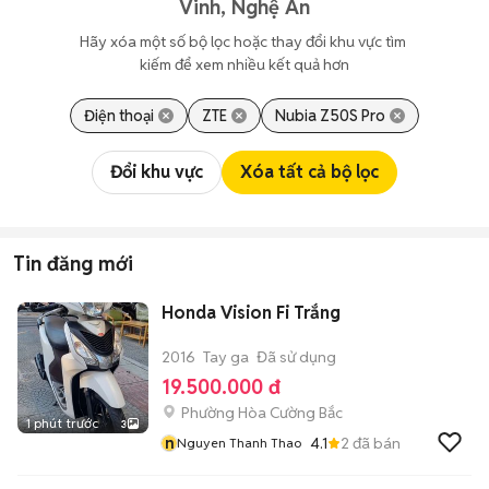
Vinh, Nghệ An
Hãy xóa một số bộ lọc hoặc thay đổi khu vực tìm 
kiếm để xem nhiều kết quả hơn
Điện thoại
ZTE
Nubia Z50S Pro
Đổi khu vực
Xóa tất cả bộ lọc
Tin đăng mới
Honda Vision Fi Trắng
2016
Tay ga
Đã sử dụng
19.500.000 đ
Phường Hòa Cường Bắc
1 phút trước
3
n
4.1
2
đã bán
Nguyen Thanh Thao