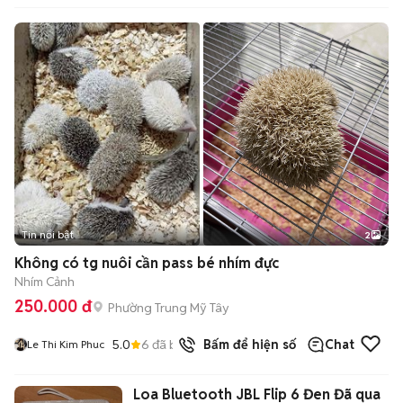
Tin nổi bật
2
Không có tg nuôi cần pass bé nhím đực
Nhím Cảnh
250.000 đ
Phường Trung Mỹ Tây
5.0
6
đã bán
Bấm để hiện số
Chat
Le Thi Kim Phuc
Loa Bluetooth JBL Flip 6 Đen Đã qua