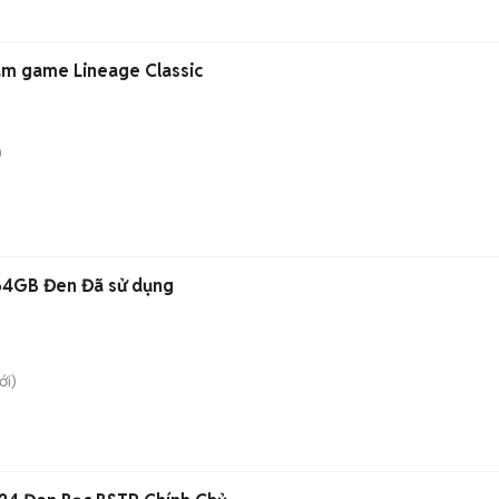
àm game Lineage Classic
)
64GB Đen Đã sử dụng
i)