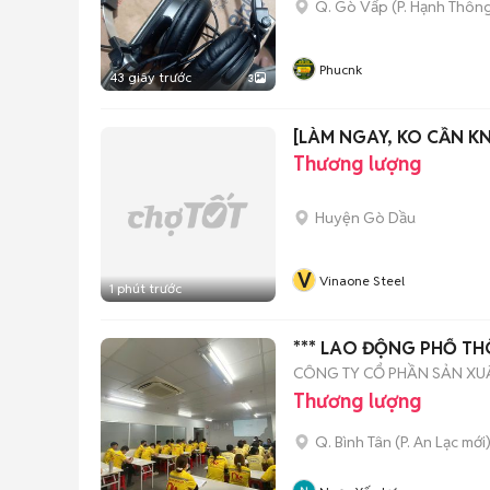
Q. Gò Vấp
(
P. Hạnh Thôn
Phucnk
43 giây trước
3
[LÀM NGAY, KO CẦN K
Thương lượng
Huyện Gò Dầu
V
Vinaone Steel
1 phút trước
*** LAO ĐỘNG PHỔ T
CÔNG TY CỔ PHẦN SẢN XU
Thương lượng
Q. Bình Tân
(
P. An Lạc
mới