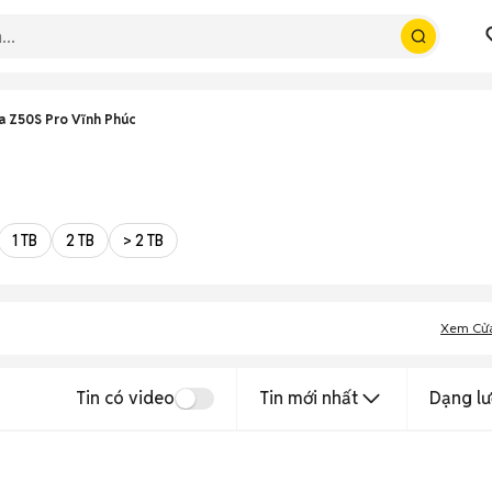
a Z50S Pro Vĩnh Phúc
1 TB
2 TB
> 2 TB
Xem Cử
Tin có video
Tin mới nhất
Dạng lư