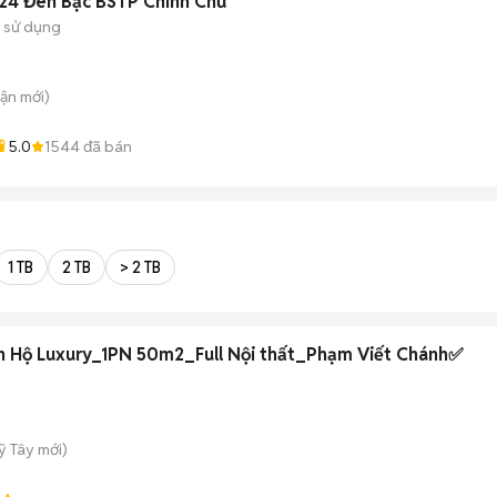
4 Đen Bạc BSTP Chính Chủ
 sử dụng
uận
mới)
5.0
1544
đã bán
1 TB
2 TB
> 2 TB
 Hộ Luxury_1PN 50m2_Full Nội thất_Phạm Viết Chánh✅
ỹ Tây
mới)