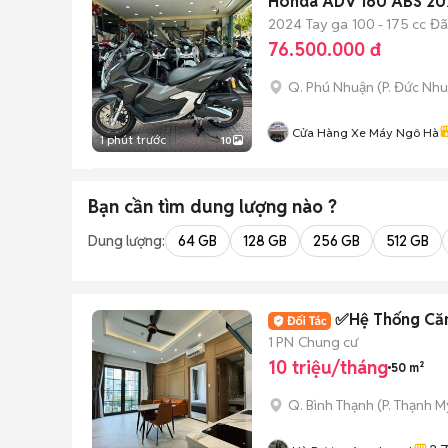
Honda ADV 160 ABS 202
2024
Tay ga
100 - 175 cc
Đã
76.500.000 đ
Q. Phú Nhuận
(
P. Đức Nh
Cửa Hàng Xe Máy Ngô Hà
1 phút trước
10
Bạn cần tìm
dung lượng
nào ?
Dung lượng:
64 GB
128 GB
256 GB
512 GB
✅Hệ Thống Căn
1 PN
Chung cư
10 triệu/tháng
50 m²
Q. Bình Thạnh
(
P. Thạnh M