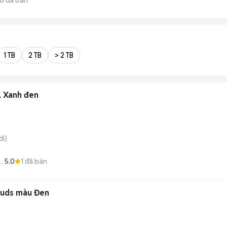
1 TB
2 TB
> 2 TB
L Xanh đen
i)
5.0
1
đã bán
Buds màu Đen