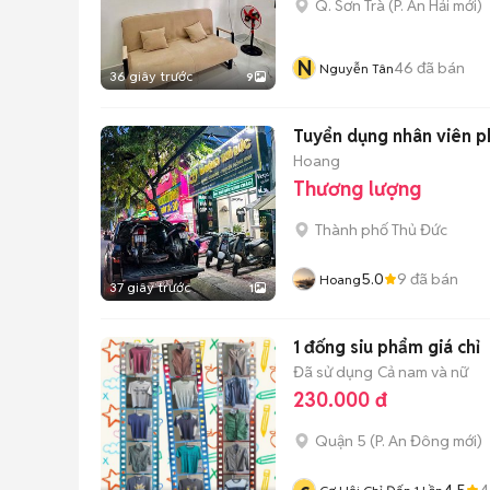
Q. Sơn Trà
(
P. An Hải
mới)
N
46
đã bán
Nguyễn Tân
36 giây trước
9
Tuyển dụng nhân viên p
Hoang
Thương lượng
Thành phố Thủ Đức
5.0
9
đã bán
Hoang
37 giây trước
1
1 đống siu phẩm giá chỉ
Đã sử dụng
Cả nam và nữ
230.000 đ
Quận 5
(
P. An Đông
mới)
4.5
4