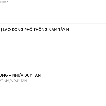
g
mới)
N] LAO ĐỘNG PHỔ THÔNG NAM TÂY N
HÔNG – NHỰA DUY TÂN
ẤT NHỰA DUY TÂN
)