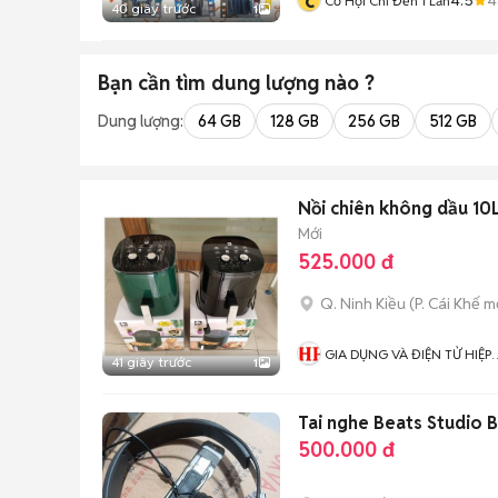
c
Cơ Hội Chỉ Đến 1 Lần
40 giây trước
1
Bạn cần tìm
dung lượng
nào ?
Dung lượng:
64 GB
128 GB
256 GB
512 GB
Nồi chiên không dầu 10
Mới
525.000 đ
Q. Ninh Kiều
(
P. Cái Khế
mớ
GIA DỤNG VÀ ĐIỆN TỬ HIỆP
41 giây trước
1
PHÁT CẦN THƠ
Tai nghe Beats Studio 
500.000 đ