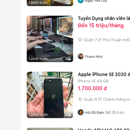
Ngọc Yến Lưu
1 phút trước
4
Tuyển Dụng nhân viên l
Đến 15 triệu/tháng
Quận 7
(
P. Phú Thuận
mới
Thanh Nhã
1 phút trước
2
Apple iPhone SE 2020 
iPhone SE
64 GB
1.700.000 đ
Quận 8
(
P. Chánh Hưng
mớ
1
đã bán
Hội Đồ Điện Tử
1 phút trước
5