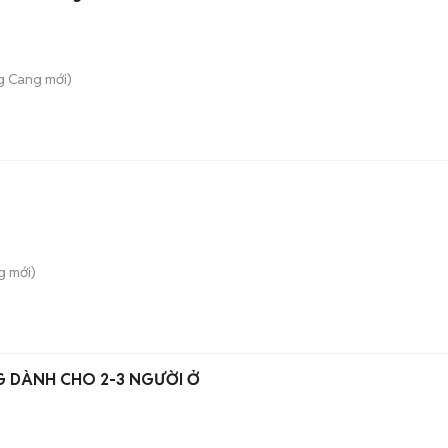
g Cang
mới)
g
mới)
 DÀNH CHO 2-3 NGƯỜI Ở