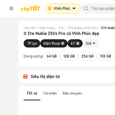
Vĩnh Phúc
Chợ Tốt
Điện thoại
ZTE
ZTE Nubia Z50S Pro
ZTE Nubi
0 Zte Nubia Z50s Pro cũ Vĩnh Phúc đẹp
Lọc
Điện thoại
67
Giá
Dung lượng:
64 GB
128 GB
256 GB
512 GB
Siêu thị điện tử
Tất cả
Cá nhân
Bán chuyên