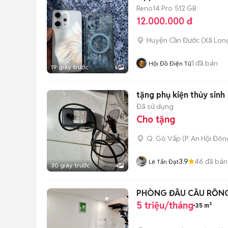
Reno14 Pro
512 GB
12.000.000 đ
Huyện Cần Đước
(
Xã Lon
1
đã bán
Hội Đồ Điện Tử
19 giây trước
5
tặng phụ kiện thủy sinh
Đã sử dụng
Cho tặng
Q. Gò Vấp
(
P. An Hội Đôn
3.9
46
đã bán
Lê Tấn Đạt
30 giây trước
4
PHÒNG ĐẦU CẦU RỒNG
5 triệu/tháng
35 m²