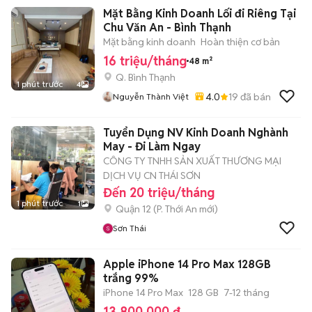
Mặt Bằng Kinh Doanh Lối đi Riêng Tại
Chu Văn An - Bình Thạnh
Mặt bằng kinh doanh
Hoàn thiện cơ bản
16 triệu/tháng
48 m²
Q. Bình Thạnh
1 phút trước
4
4.0
19
đã bán
Nguyễn Thành Việt
Tuyển Dụng NV Kinh Doanh Nghành
May - Đi Làm Ngay
CÔNG TY TNHH SẢN XUẤT THƯƠNG MẠI
DỊCH VỤ CN THÁI SƠN
Đến 20 triệu/tháng
1 phút trước
1
Quận 12
(
P. Thới An
mới)
Sơn Thái
Apple iPhone 14 Pro Max 128GB
trắng 99%
iPhone 14 Pro Max
128 GB
7-12 tháng
13.800.000 đ