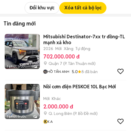
Đổi khu vực
Xóa tất cả bộ lọc
Tin đăng mới
Mitsubishi Destinator-7xx tr đồng-TL
mạnh xả kho
2026
Mới
Xăng
Tự động
702.000.000 đ
Quận 7
(
P. Tân Thuận
mới)
1 phút trước
11
5.0
8
đã bán
HỒ TẤN ANH
Nồi cơm điện PESKOE 10L Bạc Mới
Mới
Khác
2.000.000 đ
Q. Long Biên
(
P. Bồ Đề
mới)
1 phút trước
1
K
K A