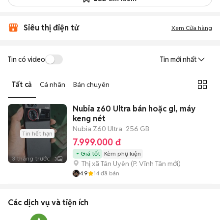
Siêu thị điện tử
Xem Cửa hàng
Tin có video
Tin mới nhất
Tất cả
Cá nhân
Bán chuyên
Nubia z60 Ultra bán hoặc gl, máy
keng nét
Nubia Z60 Ultra
256 GB
Tin hết hạn
7.999.000 đ
Giá tốt
Kèm phụ kiện
3 tháng trước
3
Thị xã Tân Uyên
(
P. Vĩnh Tân
mới)
4.9
14
đã bán
Các dịch vụ và tiện ích