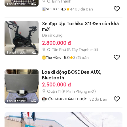
Q. Bình Thạnh
1 phút trước
4
4.9
4403
đã bán
SI SHOP
Xe đạp tập Toshiko X11 Đen còn khá
mới
Đã sử dụng
2.800.000 đ
Q. Tân Phú
(
P. Tây Thạnh
mới)
1 phút trước
3
T
5.0
3
đã bán
Thu Hồng
Loa di động BOSE Đen AUX,
Bluetooth
2.500.000 đ
Quận 11
(
P. Minh Phụng
mới)
32
đã bán
CỬA HÀNG THÀNH ĐƯỢC
1 phút trước
6