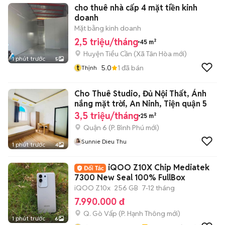
cho thuê nhà cấp 4 mặt tiền kinh
doanh
Mặt bằng kinh doanh
2,5 triệu/tháng
45 m²
Huyện Tiểu Cần
(
Xã Tân Hòa
mới)
1 phút trước
5
t
5.0
1
đã bán
Thịnh
Cho Thuê Studio, Đủ Nội Thất, Ánh
nắng mặt trời, An Ninh, Tiện quận 5
3,5 triệu/tháng
25 m²
Quận 6
(
P. Bình Phú
mới)
Sunnie Dieu Thu
1 phút trước
4
iQOO Z10X Chip Mediatek
7300 New Seal 100% FullBox
iQOO Z10x
256 GB
7-12 tháng
7.990.000 đ
Q. Gò Vấp
(
P. Hạnh Thông
mới)
1 phút trước
6