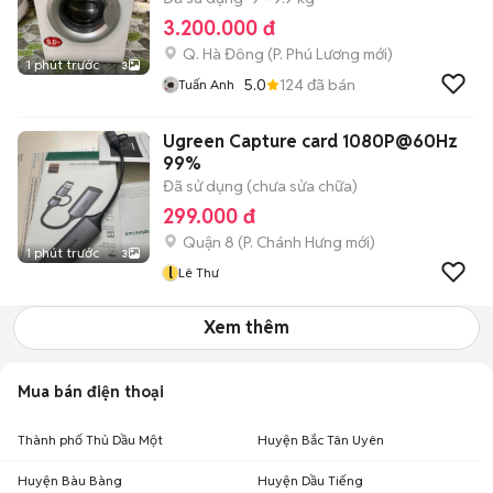
3.200.000 đ
Q. Hà Đông
(
P. Phú Lương
mới)
1 phút trước
3
5.0
124
đã bán
Tuấn Anh
Ugreen Capture card 1080P@60Hz
99%
Đã sử dụng (chưa sửa chữa)
299.000 đ
Quận 8
(
P. Chánh Hưng
mới)
1 phút trước
3
l
Lê Thư
Xem thêm
Mua bán điện thoại
Thành phố Thủ Dầu Một
Huyện Bắc Tân Uyên
Huyện Bàu Bàng
Huyện Dầu Tiếng