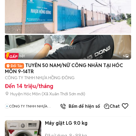
Tin nổi bật
5
TUYỂN 50 NAM/NỮ CÔNG NHÂN TẠI HÓC
MÔN 9-14TR
CÔNG TY TNHH NHỰA HỒNG ĐÔNG
Đến 14 triệu/tháng
Huyện Hóc Môn
(
Xã Xuân Thới Sơn
mới)
Bấm để hiện số
Chat
CÔNG TY TNHH NHỰA
HỒNG ĐÔNG
Máy giặt LG 9.0 kg
Đã sử dụng
9 - 9.9 kg