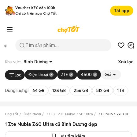
Voucher KFC đến 100k
Tải app
Chỉ có trên app Chợ Tốt
Khu vực:
Bình Dương
Xoá lọc
Điện thoại
ZTE
4500
Giá
Lọc
Dung lượng:
64 GB
128 GB
256 GB
512 GB
1 TB
2 
Chợ Tốt
Điện thoại
ZTE
ZTE Nubia Z60 Ultra
ZTE Nubia Z60 Ultra 
1 Zte Nubia Z60 Ultra cũ Bình Dương đẹp
Lưu tìm kiếm