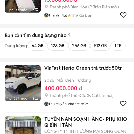
Thành phố Biên Hòa
(
P. Trấn Biên
mới)
1 phút trước
6
4.6
1119
đã bán
Thanh
Bạn cần tìm
dung lượng
nào ?
Dung lượng:
64 GB
128 GB
256 GB
512 GB
1 TB
2 
VinFast Herio Green trả trước 50tr
2026
Mới
Điện
Tự động
400.000.000 đ
Thành phố Thủ Đức
(
P. Cát Lái
mới)
1 phút trước
5
Thu Huyền Vinfast HCM
TUYỂN NAM SOẠN HÀNG- PHỤ KHO
Q BÌNH TÂN
CÔNG TY TNHH THƯƠNG MẠI SONG QUÁN