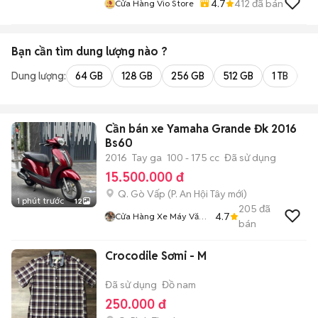
4.7
412
đã bán
Cửa Hàng Vio Store
Bạn cần tìm
dung lượng
nào ?
Dung lượng:
64 GB
128 GB
256 GB
512 GB
1 TB
2 
Cần bán xe Yamaha Grande Đk 2016
Bs60
2016
Tay ga
100 - 175 cc
Đã sử dụng
15.500.000 đ
Q. Gò Vấp
(
P. An Hội Tây
mới)
1 phút trước
12
205
đã
4.7
Cửa Hàng Xe Máy Văn
bán
Phúc
Crocodile Sơmi - M
Đã sử dụng
Đồ nam
250.000 đ