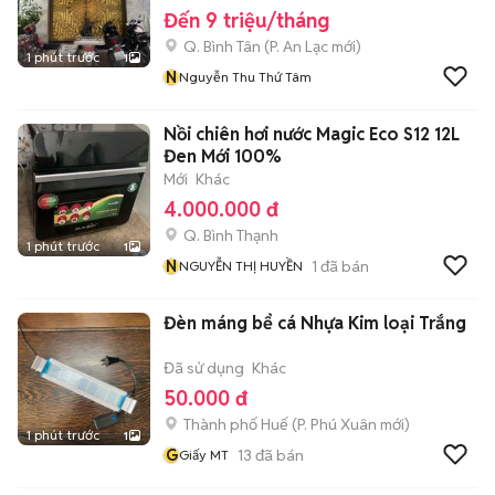
Đến 9 triệu/tháng
Q. Bình Tân
(
P. An Lạc
mới)
1 phút trước
1
N
Nguyễn Thu Thứ Tâm
Nồi chiên hơi nước Magic Eco S12 12L
Đen Mới 100%
Mới
Khác
4.000.000 đ
Q. Bình Thạnh
1 phút trước
1
N
1
đã bán
NGUYỄN THỊ HUYỀN
Đèn máng bể cá Nhựa Kim loại Trắng
Đã sử dụng
Khác
50.000 đ
Thành phố Huế
(
P. Phú Xuân
mới)
1 phút trước
1
G
13
đã bán
Giấy MT