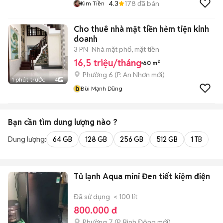
4.3
178
đã bán
Kim Tiền
Cho thuê nhà mặt tiền hẻm tiện kinh
doanh
3 PN
Nhà mặt phố, mặt tiền
16,5 triệu/tháng
60 m²
Phường 6
(
P. An Nhơn
mới)
1 phút trước
4
b
Bùi Mạnh Dũng
Bạn cần tìm
dung lượng
nào ?
Dung lượng:
64 GB
128 GB
256 GB
512 GB
1 TB
2 
Tủ lạnh Aqua mini Đen tiết kiệm điện
Đã sử dụng
< 100 lít
800.000 đ
Phường 7
(
P. Bình Đông
mới)