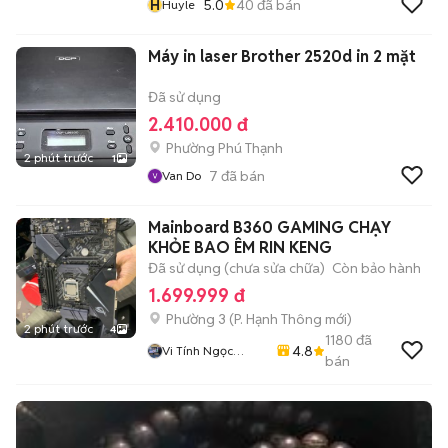
H
5.0
40
đã bán
Huyle
Máy in laser Brother 2520d in 2 mặt
Đã sử dụng
2.410.000 đ
Phường Phú Thạnh
2 phút trước
1
7
đã bán
Van Do
Mainboard B360 GAMING CHẠY
KHỎE BAO ÊM RIN KENG
Đã sử dụng (chưa sửa chữa)
Còn bảo hành
1.699.999 đ
Phường 3
(
P. Hạnh Thông
mới)
2 phút trước
4
1180
đã
4.8
Vi Tính Ngọc
bán
Trang