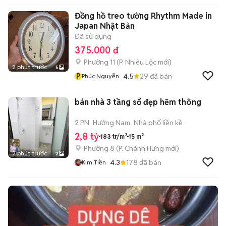
Đồng hồ treo tường Rhythm Made in
Japan Nhật Bản
Đã sử dụng
375.000 đ
Phường 11
(
P. Nhiêu Lộc
mới)
2 phút trước
5
P
4.5
29
đã bán
Phúc Nguyễn
bán nhà 3 tầng sổ đẹp hẽm thông
2 PN
Hướng Nam
Nhà phố liền kề
2,8 tỷ
183 tr/m²
15 m²
Phường 8
(
P. Chánh Hưng
mới)
2 phút trước
2
4.3
178
đã bán
Kim Tiền