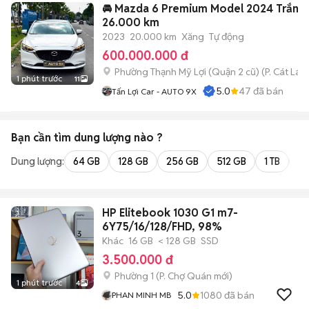
🚘 Mazda 6 Premium Model 2024 Trắng
26.000 km
2023
20.000 km
Xăng
Tự động
600.000.000 đ
Phường Thạnh Mỹ Lợi (Quận 2 cũ)
(
P. Cát Lái
m
1 phút trước
11
5.0
47
đã bán
Tấn Lợi Car - AUTO 9X
Bạn cần tìm
dung lượng
nào ?
Dung lượng:
64 GB
128 GB
256 GB
512 GB
1 TB
2 
HP Elitebook 1030 G1 m7-
6Y75/16/128/FHD, 98%
Khác
16 GB
< 128 GB
SSD
3.500.000 đ
Phường 1
(
P. Chợ Quán
mới)
1 phút trước
4
5.0
1080
đã bán
PHAN MINH MB