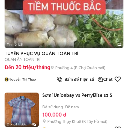
Tin nổi bật
1
TUYỂN PHỤC VỤ QUÁN TOÀN TRÍ
QUÁN ĂN TOÀN TRÍ
Đến 20 triệu/tháng
Phường 4
(
P. Chợ Quán
mới)
N
Bấm để hiện số
Chat
Nguyễn Thị Thảo
Sơmi Unionbay vs PerryElise sz S
Đã sử dụng
Đồ nam
100.000 đ
Phường Thụy Khuê
(
P. Tây Hồ
mới)
2 phút trước
4