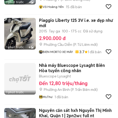
1 phút trước
4
v
15
đã bán
Võ Hoàng Yến
Piaggio Liberty 125 3V i.e. xe đẹp như
mới
2015
Tay ga
100 - 175 cc
Đã sử dụng
2.900.000 đ
Phường Cầu Diễn
(
P. Từ Liêm
mới)
1 phút trước
6
3.7
1
đã bán
BIEN MORTO XE MÁY
Nhà máy Bluescope Lysaght Biên
Hòa tuyển công nhân
Bluescope Lysaght
Đến 12,80 triệu/tháng
Phường An Bình
(
P. Trấn Biên
mới)
1 phút trước
M
1
đã bán
Ms.Thư
Nguyên căn sát hxh Nguyễn Thị Minh
Khai, Quận 1 | 2pn2wc full nt