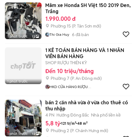
Mâm xe Honda SH Việt 150 2019 Đen,
Trắng
1.990.000 đ
Phường 15
(
P. Tân Sơn
mới)
6
đã bán
Thi Gia Huy
1 phút trước
12
1 KẾ TOÁN BÁN HÀNG VÀ 1 NHÂN
VIÊN BÁN HÀNG
SHOP RƯỢU THIÊN KỲ
Đến 10 triệu/tháng
Phường 7
(
P. An Đông
mới)
1 phút trước
HKD CỬA HÀNG RƯỢU
NGOẠI THIÊN KỲ
bán 2 căn nhà vừa ở vừa cho thuê có
thu nhập
4 PN
Hướng Đông Bắc
Nhà phố liền kề
5,8 tỷ
121 tr/m²
48 m²
Phường 2
(
P. Chánh Hưng
mới)
1 phút trước
12