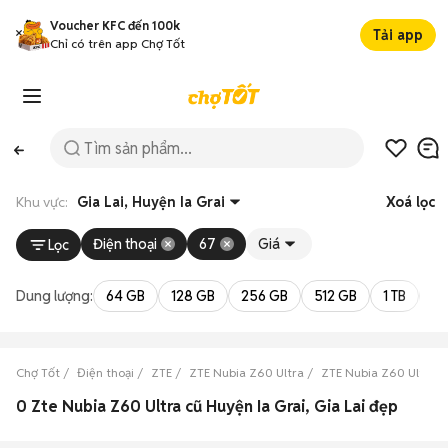
Voucher KFC đến 100k
Tải app
Chỉ có trên app Chợ Tốt
Khu vực:
Gia Lai, Huyện Ia Grai
Xoá lọc
Điện thoại
67
Giá
Lọc
Dung lượng:
64 GB
128 GB
256 GB
512 GB
1 TB
2 
Chợ Tốt
Điện thoại
ZTE
ZTE Nubia Z60 Ultra
ZTE Nubia Z60 Ultra G
0 Zte Nubia Z60 Ultra cũ Huyện Ia Grai, Gia Lai đẹp