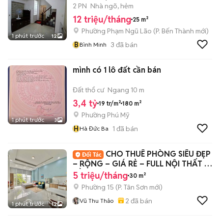
2 PN
Nhà ngõ, hẻm
12 triệu/tháng
25 m²
Phường Phạm Ngũ Lão
(
P. Bến Thành
mới)
1 phút trước
12
B
3
đã bán
Bình Minh
mình có 1 lô đất cần bán
Đất thổ cư
Ngang 10 m
3,4 tỷ
19 tr/m²
180 m²
Phường Phú Mỹ
1 phút trước
3
H
1
đã bán
Hà Đức Ba
CHO THUÊ PHÒNG SIÊU ĐẸP
– RỘNG – GIÁ RẺ – FULL NỘI THẤT –
GẦN ĐƯỜNG CỘ
5 triệu/tháng
30 m²
Phường 15
(
P. Tân Sơn
mới)
2
đã bán
Vũ Thu Thảo
1 phút trước
12