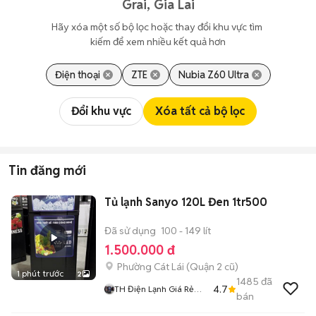
Grai, Gia Lai
Hãy xóa một số bộ lọc hoặc thay đổi khu vực tìm 
kiếm để xem nhiều kết quả hơn
Điện thoại
ZTE
Nubia Z60 Ultra
Đổi khu vực
Xóa tất cả bộ lọc
Tin đăng mới
Tủ lạnh Sanyo 120L Đen 1tr500
Đã sử dụng
100 - 149 lít
1.500.000 đ
Phường Cát Lái (Quận 2 cũ)
1 phút trước
2
1485
đã
4.7
TH Điện Lạnh Giá Rẻ
bán
Siêu Rẻ HCM