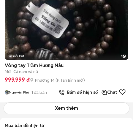
Tin nổi bật
1
Vòng tay Trầm Hương Nâu
Mới
Cả nam và nữ
999.999 đ
Phường 14
(
P. Tân Bình
mới)
1
đã bán
Bấm để hiện số
Chat
Nguyên Phú
Xem thêm
Mua bán đồ điện tử