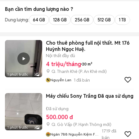
Bạn cần tìm
dung lượng
nào ?
Dung lượng:
64 GB
128 GB
256 GB
512 GB
1 TB
2 
Cho thuê phòng full nội thất. Mt 176
Huỳnh Ngọc Huệ.
Nội thất đầy đủ
4 triệu/tháng
20 m²
Q. Thanh Khê
(
P. An Khê
mới)
1 phút trước
3
N
1
đã bán
Nguyễn Lan
Máy chiếu Sony Trắng Đã qua sử dụng
Đã sử dụng
500.000 đ
Q. Gò Vấp
(
P. Hạnh Thông
mới)
1 phút trước
3
1719
đã
Ngân 788 Nguyễn Kiệm F3
bán