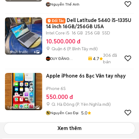
Nguyễn Thế Anh
Dell Latitude 5440 i5-1335U
14 inch 16GB/256GB USA
Intel Core i5
16 GB
256 GB
SSD
10.500.000 đ
Quận 6
(
P. Bình Tây
mới)
1 phút trước
6
306
đã
4.7
DUY ĐĂNG
bán
COMPUTER
Apple iPhone 6s Bạc Vân tay nhạy
iPhone 6S
550.000 đ
Q. Hà Đông
(
P. Yên Nghĩa
mới)
1 phút trước
3
N
5.0
Nguyễn Cao Đại
Xem thêm