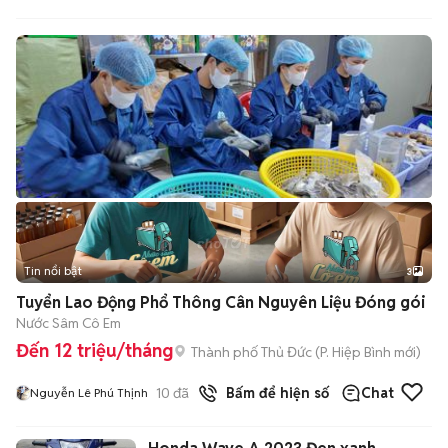
Gv
Tin nổi bật
3
Tuyển Lao Động Phổ Thông Cân Nguyên Liệu Đóng gói
Nước Sâm Cô Em
Đến 12 triệu/tháng
Thành phố Thủ Đức
(
P. Hiệp Bình
mới)
10
đã bán
Bấm để hiện số
Chat
Nguyễn Lê Phú Thịnh