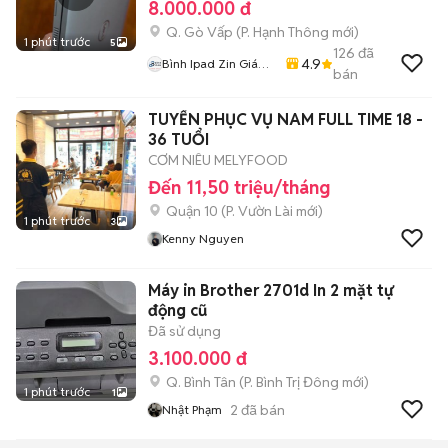
8.000.000 đ
Q. Gò Vấp
(
P. Hạnh Thông
mới)
1 phút trước
5
126
đã
4.9
Bình Ipad Zin Giá
bán
Tốt
TUYỂN PHỤC VỤ NAM FULL TIME 18 -
36 TUỔI
CƠM NIÊU MELYFOOD
Đến 11,50 triệu/tháng
Quận 10
(
P. Vườn Lài
mới)
1 phút trước
3
Kenny Nguyen
Máy in Brother 2701d In 2 mặt tự
động cũ
Đã sử dụng
3.100.000 đ
Q. Bình Tân
(
P. Bình Trị Đông
mới)
1 phút trước
1
2
đã bán
Nhật Phạm