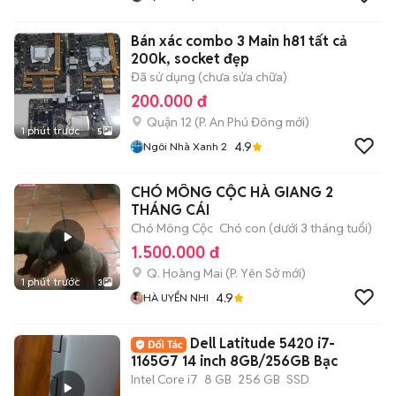
Bán xác combo 3 Main h81 tất cả
200k, socket đẹp
Đã sử dụng (chưa sửa chữa)
200.000 đ
Quận 12
(
P. An Phú Đông
mới)
1 phút trước
5
4.9
Ngôi Nhà Xanh 2
CHÓ MÔNG CỘC HÀ GIANG 2
THÁNG CÁI
Chó Mông Cộc
Chó con (dưới 3 tháng tuổi)
1.500.000 đ
Q. Hoàng Mai
(
P. Yên Sở
mới)
1 phút trước
3
4.9
HÀ UYỂN NHI
Dell Latitude 5420 i7-
1165G7 14 inch 8GB/256GB Bạc
Intel Core i7
8 GB
256 GB
SSD