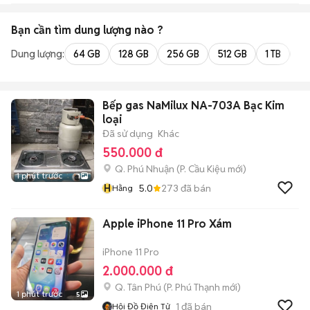
Bạn cần tìm
dung lượng
nào ?
Dung lượng:
64 GB
128 GB
256 GB
512 GB
1 TB
2 
Bếp gas NaMilux NA-703A Bạc Kim
loại
Đã sử dụng
Khác
550.000 đ
Q. Phú Nhuận
(
P. Cầu Kiệu
mới)
1 phút trước
1
H
5.0
273
đã bán
Hằng
Apple iPhone 11 Pro Xám
iPhone 11 Pro
2.000.000 đ
Q. Tân Phú
(
P. Phú Thạnh
mới)
1 phút trước
5
1
đã bán
Hội Đồ Điện Tử