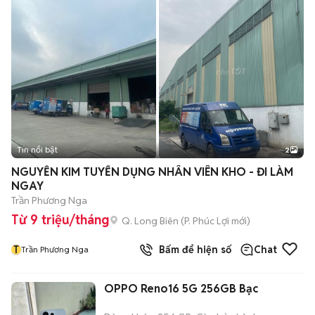
Tin nổi bật
2
NGUYỄN KIM TUYỂN DỤNG NHÂN VIÊN KHO - ĐI LÀM
NGAY
Trần Phương Nga
Từ 9 triệu/tháng
Q. Long Biên
(
P. Phúc Lợi
mới)
T
Bấm để hiện số
Chat
Trần Phương Nga
OPPO Reno16 5G 256GB Bạc