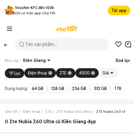
Voucher KFC đến 100k
Tải app
Chỉ có trên app Chợ Tốt
Khu vực:
Kiên Giang
Xoá lọc
Điện thoại
ZTE
4500
Giá
Lọc
Dung lượng:
64 GB
128 GB
256 GB
512 GB
1 TB
2 
Chợ Tốt
Điện thoại
ZTE
ZTE Nubia Z60 Ultra
ZTE Nubia Z60 Ultra K
0 Zte Nubia Z60 Ultra cũ Kiên Giang đẹp