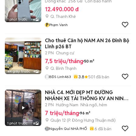
Dòng khác
256 GB
Còn bảo hành
12.490.000 đ
Q. Thanh Khê
1 phút trước
6
P
Phạm Vanh
Cho thuê Căn hộ NAM AN 26 Đinh Bộ
Lĩnh p26 BT
2 PN
Chung cư
7,5 triệu/tháng
50 m²
Q. Bình Thạnh
44 giây trước
4
3.8
501
đã bán
BĐS Linh463
NHÀ C4. MỚI ĐẸP MT ĐƯỜNG
NHÁNH XE TẢI THÔNG KV AN NINH
GIÁP TÂN BÌNH
2 PN
Hướng Nam
Nhà ngõ, hẻm
7 triệu/tháng
96 m²
Quận 12
(
P. Đông Hưng Thuận
mới)
1 phút trước
8
6
đã bán
Nguyễn Quí NHÀ PHỐ