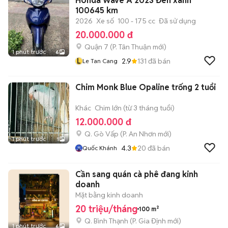
Honda Wave A 2023 Đen xanh
100645 km
2026
Xe số
100 - 175 cc
Đã sử dụng
20.000.000 đ
Quận 7
(
P. Tân Thuận
mới)
1 phút trước
6
L
2.9
131
đã bán
Le Tan Cang
Chim Monk Blue Opaline trống 2 tuổi
Khác
Chim lớn (từ 3 tháng tuổi)
12.000.000 đ
Q. Gò Vấp
(
P. An Nhơn
mới)
1 phút trước
1
4.3
20
đã bán
Quốc Khánh
Cần sang quán cà phê đang kinh
doanh
Mặt bằng kinh doanh
20 triệu/tháng
100 m²
Q. Bình Thạnh
(
P. Gia Định
mới)
1 phút trước
6