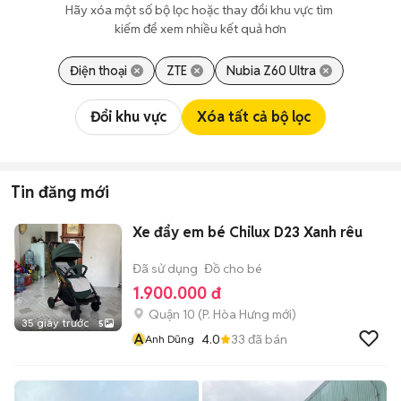
Hãy xóa một số bộ lọc hoặc thay đổi khu vực tìm 
kiếm để xem nhiều kết quả hơn
Điện thoại
ZTE
Nubia Z60 Ultra
Đổi khu vực
Xóa tất cả bộ lọc
Tin đăng mới
Xe đẩy em bé Chilux D23 Xanh rêu
Đã sử dụng
Đồ cho bé
1.900.000 đ
Quận 10
(
P. Hòa Hưng
mới)
35 giây trước
5
A
4.0
33
đã bán
Anh Dũng