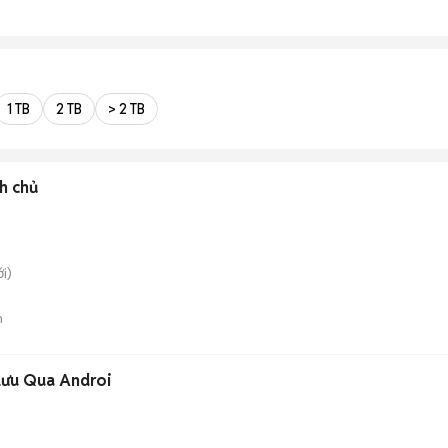
1 TB
2 TB
> 2 TB
h chủ
i)
n
Lưu Qua Androi