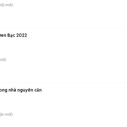
Hội
mới)
Đen Bạc 2022
ới)
rong nhà nguyên căn
uận
mới)