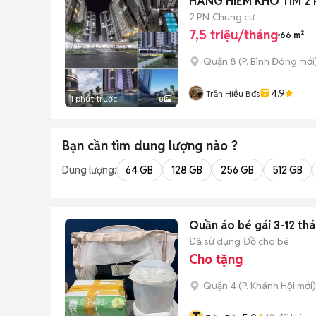
HÀNG HIẾM KHÓ TÌM 2 P
2 PN
Chung cư
7,5 triệu/tháng
66 m²
Quận 8
(
P. Bình Đông
mới
4.9
Trần Hiểu Bđs
1 phút trước
8
Bạn cần tìm
dung lượng
nào ?
Dung lượng:
64 GB
128 GB
256 GB
512 GB
Quần áo bé gái 3-12 thá
Đã sử dụng
Đồ cho bé
Cho tặng
Quận 4
(
P. Khánh Hội
mới)