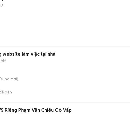
i)
g website làm việc tại nhà
NAM
 Trung
mới)
đã bán
S Riêng Phạm Văn Chiêu Gò Vấp