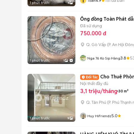
T
4.9
151
đã bán
Toàn
1 phút trước
4
Ống đồng Toàn Phát dẫ
Đã sử dụng
750.000 đ
Q. Gò Vấp
(
P. An Hội Đôn
3.8
5
Nga 76 Ko Sip Hàng
1 phút trước
1
Cho Thuê Phòn
Nội thất đầy đủ
3,1 triệu/tháng
30 m²
Q. Tân Phú
(
P. Phú Thạnh
m
5.0
Huy HiFriendz
1 phút trước
9