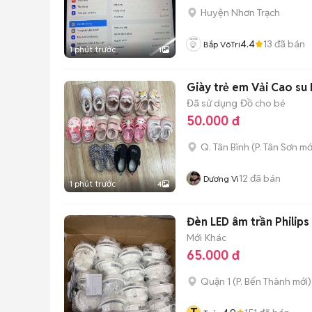
Huyện Nhơn Trạch
4.4
13
đã bán
Bắp VôTri
1 phút trước
1
Giày trẻ em Vải Cao su
Đã sử dụng
Đồ cho bé
50.000 đ
Q. Tân Bình
(
P. Tân Sơn
mớ
12
đã bán
Dương Vi
1 phút trước
4
Đèn LED âm trần Philip
Mới
Khác
65.000 đ
Quận 1
(
P. Bến Thành
mới)