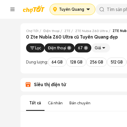
Tuyên Quang
Chợ Tốt
Điện thoại
ZTE
ZTE Nubia Z60 Ultra
ZTE Nub
0 Zte Nubia Z60 Ultra cũ Tuyên Quang đẹp
Lọc
Điện thoại
67
Giá
Dung lượng:
64 GB
128 GB
256 GB
512 GB
Siêu thị điện tử
Tất cả
Cá nhân
Bán chuyên