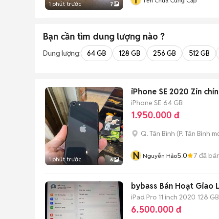
T
Tên Chưa Cung Cấp
1 phút trước
7
Bạn cần tìm
dung lượng
nào ?
Dung lượng:
64 GB
128 GB
256 GB
512 GB
iPhone SE 2020 Zin chín
iPhone SE
64 GB
1.950.000 đ
Q. Tân Bình
(
P. Tân Bình
mớ
N
5.0
7
đã bá
Nguyễn Hảo
1 phút trước
6
bybass Bán Hoạt Giao 
iPad Pro 11 inch 2020
128 GB
6.500.000 đ