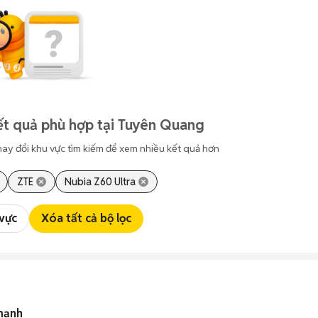
ết quả phù hợp tại Tuyên Quang
hay đổi khu vực tìm kiếm để xem nhiều kết quả hơn
ZTE
Nubia Z60 Ultra
 vực
Xóa tất cả bộ lọc
mạnh