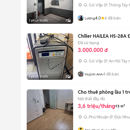
Q. Gò Vấp
(
P. Thông Tây 
4.0
6
đã bán
Lương
1 phút trước
7
Chiller HAILEA HS-28A 
Đã sử dụng
3.000.000 đ
Q. Gò Vấp
(
P. An Hội Tây
m
4
đã bán
Huỳnh Anh
1 phút trước
2
Cho thuê phòng lầu 1 t
Nội thất đầy đủ
3,6 triệu/tháng
13 m²
Q. Phú Nhuận
(
P. Đức Nh