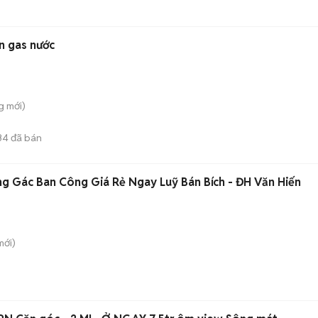
n gas nước
g
mới)
34
đã bán
g Gác Ban Công Giá Rẻ Ngay Luỹ Bán Bích - ĐH Văn Hiến
ới)