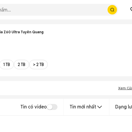
ia Z60 Ultra Tuyên Quang
1 TB
2 TB
> 2 TB
Xem Cử
Tin có video
Tin mới nhất
Dạng lư