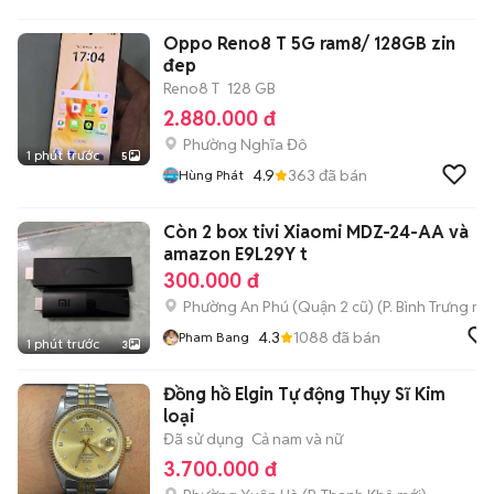
Oppo Reno8 T 5G ram8/ 128GB zin
đep
Reno8 T
128 GB
2.880.000 đ
Phường Nghĩa Đô
1 phút trước
5
4.9
363
đã bán
Hùng Phát
Còn 2 box tivi Xiaomi MDZ-24-AA và
amazon E9L29Y t
300.000 đ
Phường An Phú (Quận 2 cũ)
(
P. Bình Trưng
mới
4.3
1088
đã bán
Pham Bang
1 phút trước
3
Đồng hồ Elgin Tự động Thụy Sĩ Kim
loại
Đã sử dụng
Cả nam và nữ
3.700.000 đ