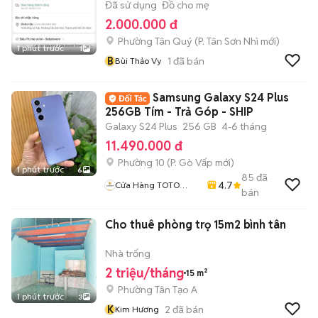
Đã sử dụng
Đồ cho mẹ
2.000.000 đ
Phường Tân Quý
(
P. Tân Sơn Nhì
mới)
1 phút trước
1
B
1
đã bán
Bùi Thảo Vy
Samsung Galaxy S24 Plus
256GB Tím - Trả Góp - SHIP
Galaxy S24 Plus
256 GB
4-6 tháng
11.490.000 đ
Phường 10
(
P. Gò Vấp
mới)
1 phút trước
6
85
đã
4.7
Cửa Hàng TOTO
bán
MOBILE
Cho thuê phòng trọ 15m2 bình tân
Nhà trống
2 triệu/tháng
15 m²
Phường Tân Tạo A
1 phút trước
3
K
2
đã bán
Kim Hương