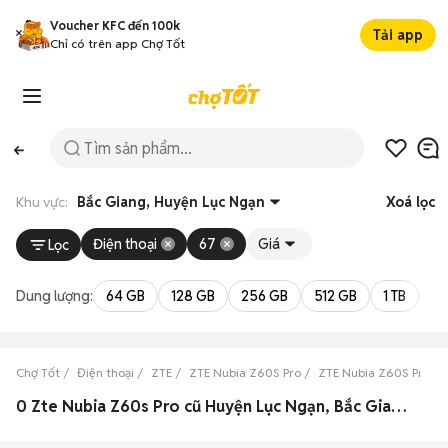
Voucher KFC đến 100k
Tải app
Chỉ có trên app Chợ Tốt
Khu vực:
Bắc Giang, Huyện Lục Ngạn
Xoá lọc
Điện thoại
67
Giá
Lọc
Dung lượng:
64 GB
128 GB
256 GB
512 GB
1 TB
2 
Chợ Tốt
Điện thoại
ZTE
ZTE Nubia Z60S Pro
ZTE Nubia Z60S Pro Bắ
0 Zte Nubia Z60s Pro cũ Huyện Lục Ngạn, Bắc Giang đẹp