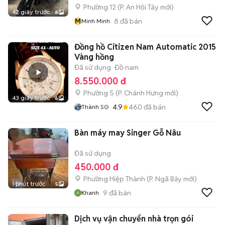
Phường 12
(
P. An Hội Tây
mới)
42 giây trước
8
M
8
đã bán
Minh Minh
Đồng hồ Citizen Nam Automatic 2015
Vàng hồng
Đã sử dụng
Đồ nam
8.550.000 đ
Phường 5
(
P. Chánh Hưng
mới)
43 giây trước
6
4.9
460
đã bán
Thành SG
Bàn máy may Singer Gỗ Nâu
Đã sử dụng
450.000 đ
Phường Hiệp Thành
(
P. Ngã Bảy
mới)
1 phút trước
5
9
đã bán
Khanh
Dịch vụ vận chuyển nhà trọn gói