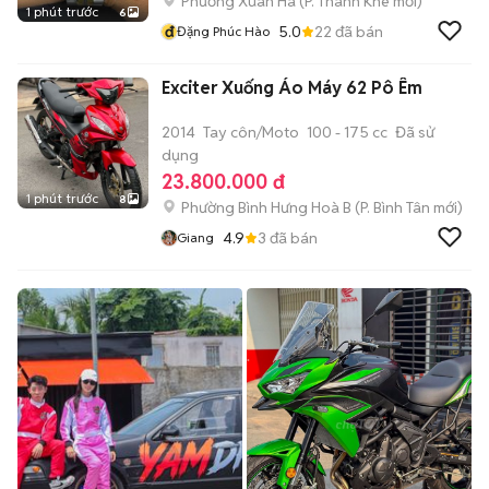
Phường Xuân Hà
(
P. Thanh Khê
mới)
1 phút trước
6
đ
5.0
22
đã bán
Đặng Phúc Hào
Exciter Xuống Áo Máy 62 Pô Êm
2014
Tay côn/Moto
100 - 175 cc
Đã sử
dụng
23.800.000 đ
1 phút trước
8
Phường Bình Hưng Hoà B
(
P. Bình Tân
mới)
4.9
3
đã bán
Giang