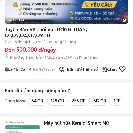
Tin nổi bật
1
Tuyển Bảo Vệ Thời Vụ LƯƠNG TUẦN,
Q1,Q2,Q4,Q7,Q9,TĐ
Cty TNHH dịch vụ An Ninh Tùng Dương
Đến 500.000 đ/ngày
Phường Thảo Điền (Quận 2 cũ)
(
P. An Khánh
mới)
4.8
8
đã bán
Bấm để hiện số
Chat
Lê Tấn Đạt
Bạn cần tìm
dung lượng
nào ?
Dung lượng:
64 GB
128 GB
256 GB
512 GB
1 TB
2 
Máy hút sữa Kamidi Smart Nữ