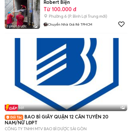
Robert Biện
Từ 100.000 đ
Phường 6
(
P. Bình Lợi Trung
mới)
Chuyển Nhà Giá Rẻ TPHCM
1 phút trước
1
Tin nổi bật
1
BAO BÌ GIẤY QUẬN 12 CẦN TUYỂN 20
NAM/NỮ LĐPT
CÔNG TY TNHH MTV BAO BÌ DƯỢC SÀI GÒN