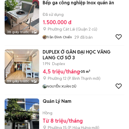
Bếp ga công nghiệp Inox quán ăn
Đã sử dụng
1.500.000 đ
Phường Cát Lái (Quận 2 cũ)
38 giây trước
2
29
đã bán
Trần Đình Chiến
DUPLEX Ở GẦN ĐẠI HỌC VĂNG
LANG CƠ SỞ 3
1 PN
Duplex
4,5 triệu/tháng
35 m²
Phường 12
(
P. Bình Thạnh
mới)
39 giây trước
9
NGUYỄN XUÂN DŨ
Quản Lý Nam
Hồng
Từ 8 triệu/tháng
Phường 15
(
P. Hòa Hưng
mới)