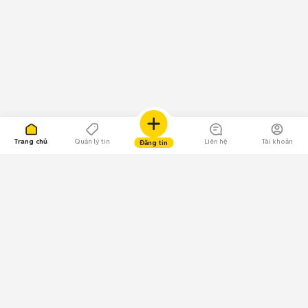
Trang chủ
Quản lý tin
Liên hệ
Tài khoản
Đăng tin
109.000 Bình chọn
Tải ứng dụng Chợ Tốt