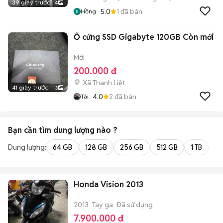
39 giây trước
4
5.0
1
đã bán
Hồng
Ổ cứng SSD Gigabyte 120GB Còn mới
Mới
200.000 đ
Xã Thanh Liệt
41 giây trước
3
4.0
2
đã bán
Tài
Bạn cần tìm
dung lượng
nào ?
Dung lượng:
64 GB
128 GB
256 GB
512 GB
1 TB
2 
Honda Vision 2013
2013
Tay ga
Đã sử dụng
7.900.000 đ