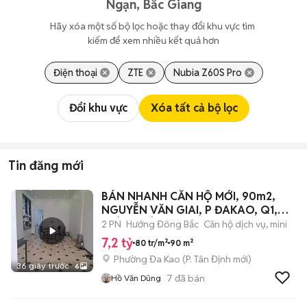
Ngạn, Bắc Giang
Hãy xóa một số bộ lọc hoặc thay đổi khu vực tìm 
kiếm để xem nhiều kết quả hơn
Điện thoại
ZTE
Nubia Z60S Pro
Đổi khu vực
Xóa tất cả bộ lọc
Tin đăng mới
BÁN NHANH CĂN HỘ MỚI, 90m2,
NGUYỄN VĂN GIAI, P ĐAKAO, Q1,
GIÁ 7,2 TỶ,
2 PN
Hướng Đông Bắc
Căn hộ dịch vụ, mini
7,2 tỷ
80 tr/m²
90 m²
Phường Đa Kao
(
P. Tân Định
mới)
36 giây trước
6
7
đã bán
Hồ Văn Dũng