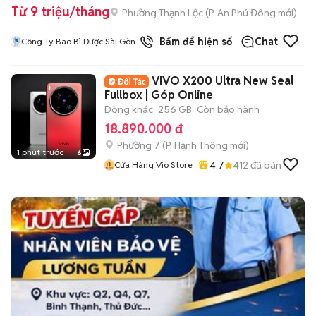
Từ 9 triệu/tháng
Phường Thạnh Lộc
(
P. An Phú Đông
mới)
Bấm để hiện số
Chat
Công Ty Bao Bì Dược Sài Gòn
VIVO X200 Ultra New Seal
Fullbox | Góp Online
Dòng khác
256 GB
Còn bảo hành
18.890.000 đ
Phường 7
(
P. Hạnh Thông
mới)
1 phút trước
6
4.7
412
đã bán
Cửa Hàng Vio Store