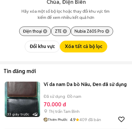
Chùa, Điện Biên
Hãy xóa một số bộ lọc hoặc thay đổi khu vực tìm 
kiếm để xem nhiều kết quả hơn
Điện thoại
ZTE
Nubia Z60S Pro
Đổi khu vực
Xóa tất cả bộ lọc
Tin đăng mới
Ví da nam Da bò Nâu, Đen đã sử dụng
Đã sử dụng
Đồ nam
70.000 đ
Thị trấn Tam Bình
33 giây trước
4
4.9
409
đã bán
Thiên Phước