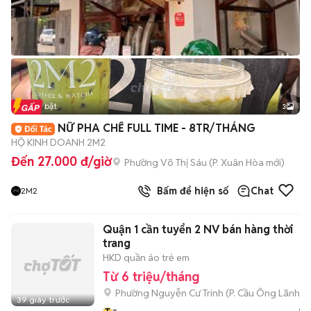
Tin nổi bật
3
NỮ PHA CHẾ FULL TIME - 8TR/THÁNG
HỘ KINH DOANH 2M2
Đến 27.000 đ/giờ
Phường Võ Thị Sáu
(
P. Xuân Hòa
mới)
Bấm để hiện số
Chat
2M2
Quận 1 cần tuyển 2 NV bán hàng thời
trang
HKD quần áo trẻ em
Từ 6 triệu/tháng
Phường Nguyễn Cư Trinh
(
P. Cầu Ông Lãnh
mớ
39 giây trước