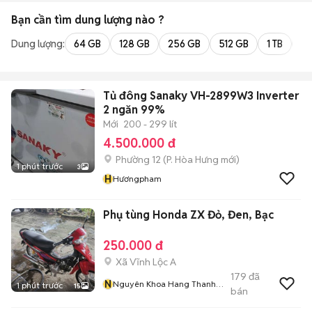
Bạn cần tìm
dung lượng
nào ?
Dung lượng:
64 GB
128 GB
256 GB
512 GB
1 TB
2 
Tủ đông Sanaky VH-2899W3 Inverter
2 ngăn 99%
Mới
200 - 299 lít
4.500.000 đ
Phường 12
(
P. Hòa Hưng
mới)
1 phút trước
3
H
Hươngpham
Phụ tùng Honda ZX Đỏ, Đen, Bạc
250.000 đ
Xã Vĩnh Lộc A
179
đã
N
Nguyên Khoa Hang Thanh
1 phút trước
15
bán
Lý