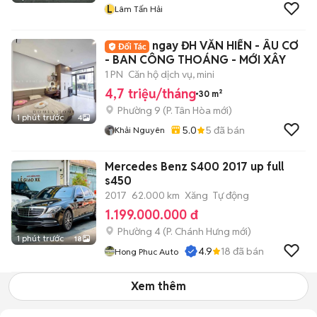
L
Lâm Tấn Hải
ngay ĐH VĂN HIẾN - ÂU CƠ
- BAN CÔNG THOÁNG - MỚI XÂY
1 PN
Căn hộ dịch vụ, mini
4,7 triệu/tháng
30 m²
Phường 9
(
P. Tân Hòa
mới)
1 phút trước
4
5.0
5
đã bán
Khải Nguyên
Mercedes Benz S400 2017 up full
s450
2017
62.000 km
Xăng
Tự động
1.199.000.000 đ
Phường 4
(
P. Chánh Hưng
mới)
1 phút trước
18
4.9
18
đã bán
Hong Phuc Auto
Xem thêm