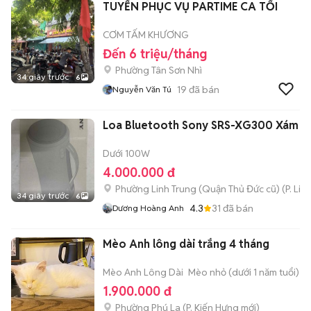
TUYỂN PHỤC VỤ PARTIME CA TỐI
CƠM TẤM KHƯƠNG
Đến 6 triệu/tháng
Phường Tân Sơn Nhì
34 giây trước
6
19
đã bán
Nguyễn Văn Tú
Loa Bluetooth Sony SRS-XG300 Xám
Dưới 100W
4.000.000 đ
Phường Linh Trung (Quận Thủ Đức cũ)
(
P. Lin
34 giây trước
6
4.3
31
đã bán
Dương Hoàng Anh
Mèo Anh lông dài trắng 4 tháng
Mèo Anh Lông Dài
Mèo nhỏ (dưới 1 năm tuổi)
1.900.000 đ
Phường Phú La
(
P. Kiến Hưng
mới)