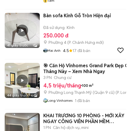
T
Tam
Bàn sofa Kính Gỗ Tròn Hiện đại
Đã sử dụng
Kính
250.000 đ
Phường 4
(
P. Chánh Hưng
mới)
41 giây trước
1
4.5
17
đã bán
Mai Anh
🎯 Căn Hộ Vinhomes Grand Park Đẹp Giá
Tháng Này – Xem Nhà Ngay
3 PN
Chung cư
4,5 triệu/tháng
100 m²
Phường Long Thạnh Mỹ (Quận 9 cũ)
(
P. Long
44 giây trước
10
1
đã bán
Long Vinhomes
KHAI TRƯƠNG 10 PHÒNG - MỚI XÂY
NGAY CÔNG VIÊN PHẦN MỀM
QUANG TRUNG
1 PN
Căn hộ dịch vụ, mini