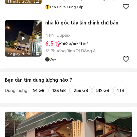
38 giây trước
2
T
Tên Chưa Cung Cấp
nhà lô góc tây lân chính chủ bán
4 PN
Duplex
6,5 tỷ
160 tr/m²
41 m²
Phường Bình Trị Đông A
39 giây trước
5
Duy
Bạn cần tìm
dung lượng
nào ?
Dung lượng:
64 GB
128 GB
256 GB
512 GB
1 TB
2 