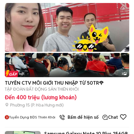
Tin nổi bật
3
TUYỂN CTV MÔI GIỚI THU NHẬP TỪ 50TR🌹
TẬP ĐOÀN BẤT ĐỘNG SẢN THIÊN KHÔI
Đến 400 triệu (lương khoán)
Phường 15
(
P. Hòa Hưng
mới)
Bấm để hiện số
Chat
Tuyển Dụng BĐS Thiên Khôi
Samsung Galaxy Note 10 Plus 256GB Đa