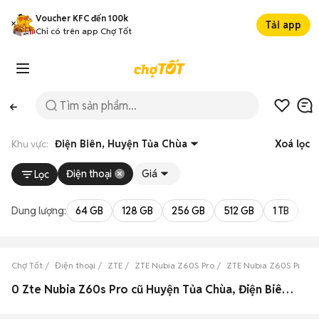
Voucher KFC đến 100k
Tải app
Chỉ có trên app Chợ Tốt
Khu vực:
Điện Biên, Huyện Tủa Chùa
Xoá lọc
Điện thoại
Giá
Lọc
Dung lượng:
64 GB
128 GB
256 GB
512 GB
1 TB
2 
Chợ Tốt
Điện thoại
ZTE
ZTE Nubia Z60S Pro
ZTE Nubia Z60S Pro Đi
0 Zte Nubia Z60s Pro cũ Huyện Tủa Chùa, Điện Biên đẹp