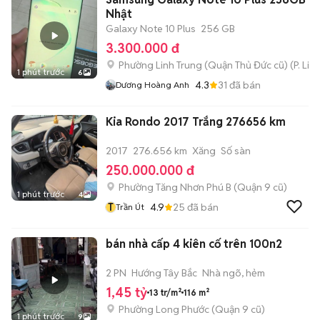
Nhật
Galaxy Note 10 Plus
256 GB
3.300.000 đ
Phường Linh Trung (Quận Thủ Đức cũ)
(
P. Lin
1 phút trước
6
4.3
31
đã bán
Dương Hoàng Anh
Kia Rondo 2017 Trắng 276656 km
2017
276.656 km
Xăng
Số sàn
250.000.000 đ
Phường Tăng Nhơn Phú B (Quận 9 cũ)
1 phút trước
4
T
4.9
25
đã bán
Trần Út
bán nhà cấp 4 kiên cố trên 100n2
2 PN
Hướng Tây Bắc
Nhà ngõ, hẻm
1,45 tỷ
13 tr/m²
116 m²
Phường Long Phước (Quận 9 cũ)
1 phút trước
9