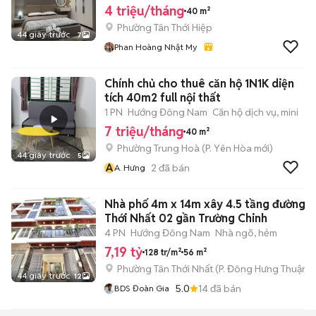
4 triệu/tháng
40 m²
Phường Tân Thới Hiệp
44 giây trước
7
Phan Hoàng Nhật My
Chính chủ cho thuê căn hộ 1N1K diện
tích 40m2 full nội thất
1 PN
Hướng Đông Nam
Căn hộ dịch vụ, mini
7 triệu/tháng
40 m²
Phường Trung Hoà
(
P. Yên Hòa
mới)
44 giây trước
5
A
2
đã bán
A. Hưng
Nhà phố 4m x 14m xây 4.5 tầng đường T
Thới Nhất 02 gần Trường Chinh
4 PN
Hướng Đông Nam
Nhà ngõ, hẻm
7,19 tỷ
128 tr/m²
56 m²
Phường Tân Thới Nhất
(
P. Đông Hưng Thuận
m
44 giây trước
12
5.0
14
đã bán
BDS Đoàn Gia