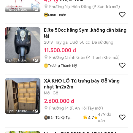
Phường Nại Hiên Đông
(
P. Sơn Trà
mới)
1 phút trước
4
M
Minh Thiện
Elite 50cc hãng Sym..không cần bằng
lái
2019
Tay ga
Dưới 50 cc
Đã sử dụng
11.500.000 đ
Phường Chính Gián
(
P. Thanh Khê
mới)
1 phút trước
7
T
Trương Thành Mỹ
XẢ KHO LÔ Tủ trưng bày Gỗ Vàng
nhạt 1m2x2m
Mới
Gỗ
2.600.000 đ
Phường 14
(
P. An Hội Tây
mới)
1 phút trước
6
479
đã
4.7
Bàn Tủ Kệ Tại
bán
Xưởng