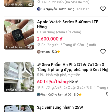
Xã Phước Kiển
(
Xã Nhà Bè
mới)
1 phút trước
4
1
đã bán
Bùi Nguyễn Phước Hùng
Apple Watch Series 5 40mm LTE
Hồng
Đã sử dụng (chưa sửa chữa)
2.600.000 đ
Phường Khuê Trung
(
P. Cẩm Lệ
mới)
1 phút trước
4
5.0
Mylinh
🎉 Siêu Phẩm An Phú Q2🔥 7x20m 3
Tầng 5 phòng đẹp, phù hợp ở Kest Hợp
VP
5 PN
Nhà mặt phố, mặt tiền
60 triệu/tháng
140 m²
Phường An Phú (Quận 2 cũ)
(
P. Bình Trưng
mới
1 phút trước
7
5.0
Phan Cường Rental D2
Sạc Samsung nhanh 25W