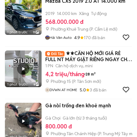
Mazda CX5 2019 2.0 AT 14.000 km
2019
14.000 km
Xăng
Tự động
568.000.000 đ
Phường Khuê Trung
(
P. Cẩm Lệ
mới)
1 phút trước
11
4.9
170
đã bán
Hải Vân Auto
⚜️⚜️CĂN HỘ MỚI GIÁ RẺ
FULL NT MÁY GIẶT RIÊNG NGAY CHỢ
PHẠM VĂN BẠCH
1 PN
Căn hộ dịch vụ, mini
4,2 triệu/tháng
28 m²
Phường 15
(
P. Tân Sơn
mới)
1 phút trước
9
5.0
3
đã bán
DVWN AT HOME
Gà nòi trống đen khoẻ mạnh
Gà Chọi
Gà lớn (từ 3 tháng tuổi)
800.000 đ
Phường Tân Chánh Hiệp
(
P. Trung Mỹ Tây
mới
1 phút trước
1