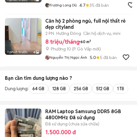
4.7
35
đã bán
Trương Long Dũ
Căn hộ 2 phòng ngủ, full nội thất rẻ
đẹp cityland
2 PN
Hướng Đông
Căn hộ dịch vụ, mini
8 triệu/tháng
60 m²
Phường 10
(
P. Gò Vấp
mới)
1 phút trước
6
5.0
5
đã bán
Nguyễn Thị Ngọc Ánh
Bạn cần tìm
dung lượng
nào ?
Dung lượng:
64 GB
128 GB
256 GB
512 GB
1 TB
2 
RAM Laptop Samsung DDR5 8GB
4800MHz Đã sử dụng
Đã sử dụng (chưa sửa chữa)
1.500.000 đ