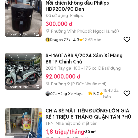
Nồi chiên không dầu Philips
HD9200/90 Đen
Đã sử dụng
Philips
300.000 đ
Phường Vĩnh Phúc
(
P. Ngọc Hà
mới)
1 phút trước
2
D
4.3
12
đã bán
Dragon ZZz
SH 160i ABS 9/2024 Xám Xi Măng
BSTP Chính Chủ
2024
Tay ga
100 - 175 cc
Đã sử dụng
92.000.000 đ
Phường 9
(
P. Đức Nhuận
mới)
1 phút trước
8
1543
đã
5.0
Cửa Hàng Xe Máy
bán
Ngô Hà
CHIA SẺ MẶT TIỀN ĐƯỜNG LỚN GIÁ
RẺ 1 TRIỆU 8 THÁNG QUẬN TÂN PHÚ
1 PN
Nhà mặt phố, mặt tiền
1,8 triệu/tháng
30 m²