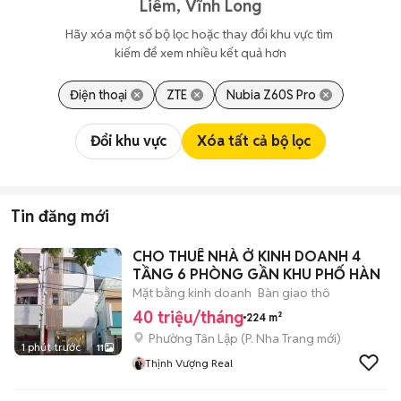
Liêm, Vĩnh Long
Hãy xóa một số bộ lọc hoặc thay đổi khu vực tìm 
kiếm để xem nhiều kết quả hơn
Điện thoại
ZTE
Nubia Z60S Pro
Đổi khu vực
Xóa tất cả bộ lọc
Tin đăng mới
CHO THUÊ NHÀ Ở KINH DOANH 4
TẦNG 6 PHÒNG GẦN KHU PHỐ HÀN
Mặt bằng kinh doanh
Bàn giao thô
40 triệu/tháng
224 m²
Phường Tân Lập
(
P. Nha Trang
mới)
1 phút trước
11
Thịnh Vượng Real