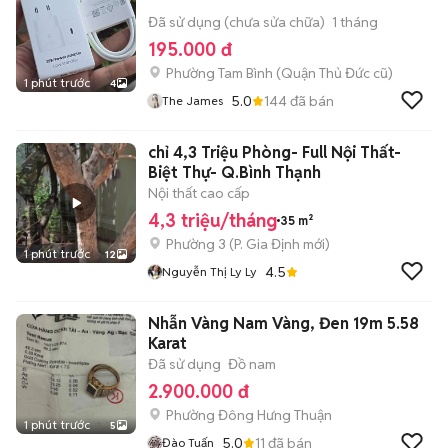
Đã sử dụng (chưa sửa chữa)
1 tháng
195.000 đ
Phường Tam Bình (Quận Thủ Đức cũ)
1 phút trước
4
5.0
144
đã bán
The James
chỉ 4,3 Triệu Phòng- Full Nội Thất-
Biệt Thự- Q.Bình Thạnh
Nội thất cao cấp
4,3 triệu/tháng
35 m²
Phường 3
(
P. Gia Định
mới)
1 phút trước
12
4.5
Nguyễn Thị Ly Ly
Nhẫn Vàng Nam Vàng, Đen 19m 5.58
Karat
Đã sử dụng
Đồ nam
2.900.000 đ
Phường Đông Hưng Thuận
1 phút trước
5
5.0
11
đã bán
Đào Tuấn