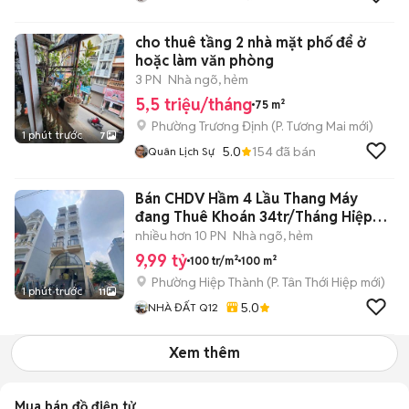
cho thuê tầng 2 nhà mặt phố để ở
hoặc làm văn phòng
3 PN
Nhà ngõ, hẻm
5,5 triệu/tháng
75 m²
Phường Trương Định
(
P. Tương Mai
mới)
1 phút trước
7
5.0
154
đã bán
Quân Lịch Sự
Bán CHDV Hầm 4 Lầu Thang Máy
đang Thuê Khoán 34tr/Tháng Hiệp
Thành 42
nhiều hơn 10 PN
Nhà ngõ, hẻm
9,99 tỷ
100 tr/m²
100 m²
Phường Hiệp Thành
(
P. Tân Thới Hiệp
mới)
1 phút trước
11
5.0
NHÀ ĐẤT Q12
Xem thêm
Mua bán đồ điện tử