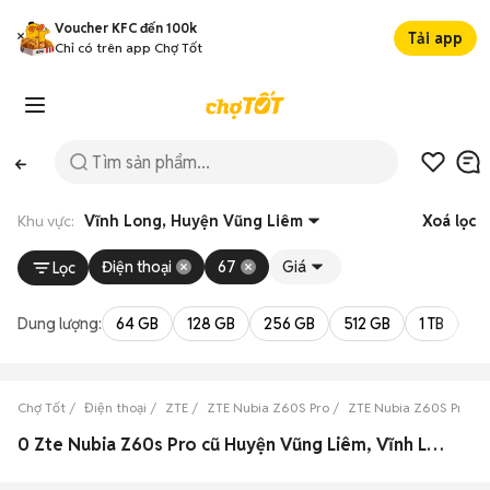
Voucher KFC đến 100k
Tải app
Chỉ có trên app Chợ Tốt
Khu vực:
Vĩnh Long, Huyện Vũng Liêm
Xoá lọc
Điện thoại
67
Giá
Lọc
Dung lượng:
64 GB
128 GB
256 GB
512 GB
1 TB
2 
Chợ Tốt
Điện thoại
ZTE
ZTE Nubia Z60S Pro
ZTE Nubia Z60S Pro Vĩ
0 Zte Nubia Z60s Pro cũ Huyện Vũng Liêm, Vĩnh Long đẹp