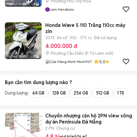
Phường Phú Thọ Hòa
1 phút trước
7
Lam Heroboss
Honda Wave S 110 Trắng 110cc máy
zin
2013
Xe số
100 - 175 cc
Đã sử dụng
4.000.000 đ
Phường Cầu Diễn
(
P. Từ Liêm
mới)
1 phút trước
7
5.0
Cửa Hàng Minh Minh907
Bạn cần tìm
dung lượng
nào ?
Dung lượng:
64 GB
128 GB
256 GB
512 GB
1 TB
2 
Chuyển nhượng căn hộ 2PN view sông
dự án Peninsula Đà Nẵng
2 PN
Chung cư
4,9 tỷ
64 tr/m²
76 m²