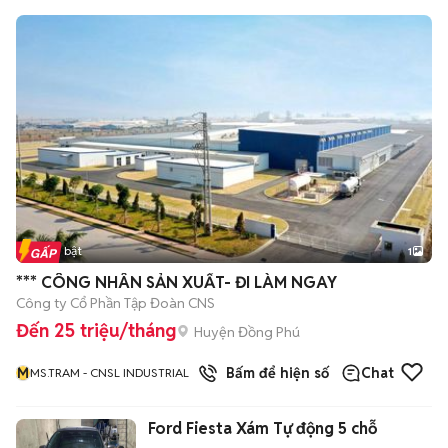
Tin nổi bật
1
*** CÔNG NHÂN SẢN XUẤT- ĐI LÀM NGAY
Công ty Cổ Phần Tập Đoàn CNS
Đến 25 triệu/tháng
Huyện Đồng Phú
M
Bấm để hiện số
Chat
MS.TRAM - CNSL INDUSTRIAL
Ford Fiesta Xám Tự động 5 chỗ