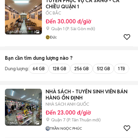
TUYỂN PHỤC VỤ CA SÁNG - CA
CHIỀU QUẬN 1
ỐC BẮC
Đến 30.000 đ/giờ
Quận 1
(
P. Sài Gòn
mới)
1 phút trước
3
Đ
Đức
Bạn cần tìm
dung lượng
nào ?
Dung lượng:
64 GB
128 GB
256 GB
512 GB
1 TB
2 
NHÀ SÁCH - TUYỂN SINH VIÊN BÁN
HÀNG ỔN ĐỊNH
NHÀ SÁCH ANH QUỐC
Đến 23.000 đ/giờ
Quận 7
(
P. Tân Thuận
mới)
1 phút trước
3
TRẦN NGỌC PHÚC