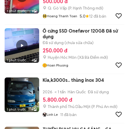
500.000 đ
Q. Gò Vấp
(
P. Hạnh Thông
mới)
1 phút trước
4
H
5.0
12
đã bán
Hoang Thanh Toan
Ổ cứng SSD Onefavor 120GB Đã sử
dụng
Đã sử dụng (chưa sửa chữa)
250.000 đ
Huyện Hóc Môn
(
Xã Bà Điểm
mới)
1 phút trước
4
Hoan Phuong
Kia,k3000s.. thùng inox 304
2026
< 1 tấn
Hàn Quốc
Đã sử dụng
5.800.000 đ
Thành phố Thủ Dầu Một
(
P. Phú An
mới)
1 phút trước
9
11
đã bán
Linh Le