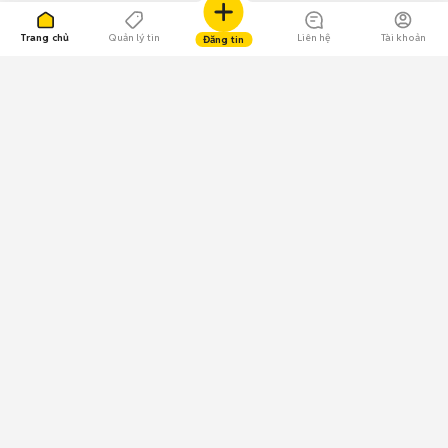
Trang chủ
Quản lý tin
Liên hệ
Tài khoản
Đăng tin
109.000 Bình chọn
Tải ứng dụng Chợ Tốt
Về Chợ Tốt
Quy chế sàn
Chính sách bảo mật
Giải quyết tranh chấp
CÔNG TY TNHH CHỢ TỐT - Người đại diện theo pháp luật:
Nguyễn Trọng Tấn; GPDKKD: 0312120782 do Sở KH & ĐT TP.HCM cấp ngày
11/01/2013;
GPMXH: 185/GP-BTTTT do Bộ Thông tin và Truyền thông
cấp ngày 09/07/2024 - Chịu trách nhiệm
nội dung: Trần Hoàng Ly.
Chính sách sử dụng
Địa chỉ: Tầng 18, Toà nhà UOA, Số 6 đường Tân Trào, Phường Tân Mỹ,