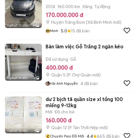
2014
160.000 km
Xăng
Tự động
170.000.000 đ
Huyện Trảng Bom
(
Xã Bình Minh
mới)
1 phút trước
14
m
5.0
15
đã bán
Minh
Bàn làm việc Gỗ Trắng 2 ngăn kéo
Đã sử dụng
Gỗ
400.000 đ
Quận 5
(
P. Chợ Quán
mới)
1 phút trước
3
4
đã bán
Hải Anh Nguyễn
dư 2 bịch tã quần size xl tổng 100
miếng 9-12kg
Mới
Đồ cho bé
160.000 đ
Quận 12
(
P. Tân Thới Hiệp
mới)
1 phút trước
1
c
4.4
665
đã bán
Chuyên Pass Đồ Mới