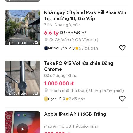
Nhà ngay Cityland Park Hill Phan Văn
Trị, phường 10, Gò Vấp
2 PN
Nhà ngõ, hẻm
6,6 tỷ
135 tr/m²
49 m²
Q. Gò Vấp
(
P. Gò Vấp
mới)
1 phút trước
3
4.9
67
đã bán
Mr Nguyên
Teka FO 915 Vòi rửa chén Đồng
Chrome
Đã sử dụng
Khác
1.000.000 đ
Thành phố Thủ Đức
(
P. Long Trường
mới)
1 phút trước
3
H
5.0
2
đã bán
Hạnh
Apple iPad Air 1 16GB Trắng
iPad Air
16 GB
Hết bảo hành