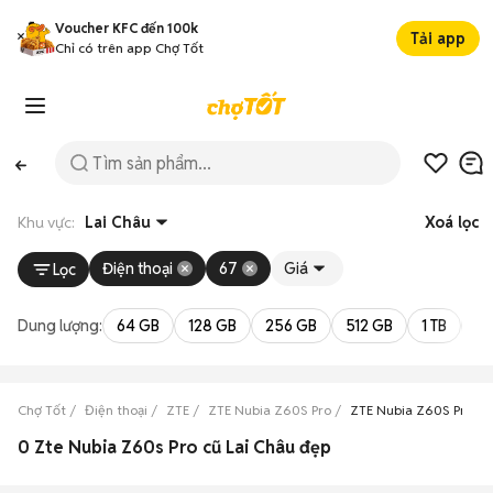
Voucher KFC đến 100k
Tải app
Chỉ có trên app Chợ Tốt
Khu vực:
Lai Châu
Xoá lọc
Điện thoại
67
Giá
Lọc
Dung lượng:
64 GB
128 GB
256 GB
512 GB
1 TB
2 
Chợ Tốt
Điện thoại
ZTE
ZTE Nubia Z60S Pro
ZTE Nubia Z60S Pro La
0 Zte Nubia Z60s Pro cũ Lai Châu đẹp