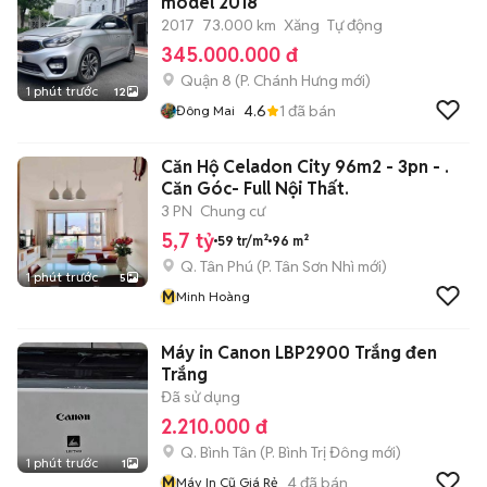
model 2018
2017
73.000 km
Xăng
Tự động
345.000.000 đ
Quận 8
(
P. Chánh Hưng
mới)
1 phút trước
12
4.6
1
đã bán
Đông Mai
Căn Hộ Celadon City 96m2 - 3pn - .
Căn Góc- Full Nội Thất.
3 PN
Chung cư
5,7 tỷ
59 tr/m²
96 m²
Q. Tân Phú
(
P. Tân Sơn Nhì
mới)
1 phút trước
5
M
Minh Hoàng
Máy in Canon LBP2900 Trắng đen
Trắng
Đã sử dụng
2.210.000 đ
Q. Bình Tân
(
P. Bình Trị Đông
mới)
1 phút trước
1
M
4
đã bán
Máy In Cũ Giá Rẻ