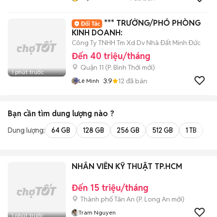
*** TRƯỞNG/PHÓ PHÒNG
KINH DOANH:
Công Ty TNHH Tm Xd Dv Nhà Đất Minh Đức
Đến 40 triệu/tháng
Quận 11
(
P. Bình Thới
mới)
1 phút trước
3.9
12
đã bán
Lê Minh
Bạn cần tìm
dung lượng
nào ?
Dung lượng:
64 GB
128 GB
256 GB
512 GB
1 TB
2 
NHÂN VIÊN KỸ THUẬT TP.HCM
Đến 15 triệu/tháng
Thành phố Tân An
(
P. Long An
mới)
Tram Nguyen
1 phút trước