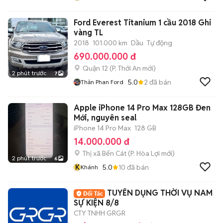
Ford Everest Titanium 1 cầu 2018 Ghi
vàng TL
2018
101.000 km
Dầu
Tự động
690.000.000 đ
Quận 12
(
P. Thới An
mới)
2 phút trước
7
5.0
2
đã bán
Thản Phan Ford
Apple iPhone 14 Pro Max 128GB Đen
Mới, nguyên seal
iPhone 14 Pro Max
128 GB
14.000.000 đ
Thị xã Bến Cát
(
P. Hòa Lợi
mới)
2 phút trước
6
K
5.0
10
đã bán
Khánh
TUYỂN DỤNG THỜI VỤ NAM
SỰ KIỆN 8/8
CTY TNHH GRGR