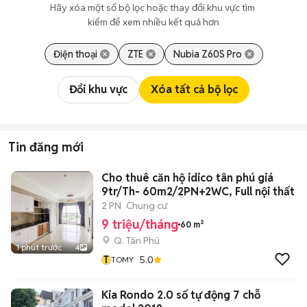
Hãy xóa một số bộ lọc hoặc thay đổi khu vực tìm 
kiếm để xem nhiều kết quả hơn
Điện thoại
ZTE
Nubia Z60S Pro
Đổi khu vực
Xóa tất cả bộ lọc
Tin đăng mới
Cho thuê căn hộ idico tân phú giá
9tr/Th- 60m2/2PN+2WC, Full nội thất
2 PN
Chung cư
9 triệu/tháng
60 m²
Q. Tân Phú
1 phút trước
4
T
5.0
TOMY
Kia Rondo 2.0 số tự động 7 chỗ