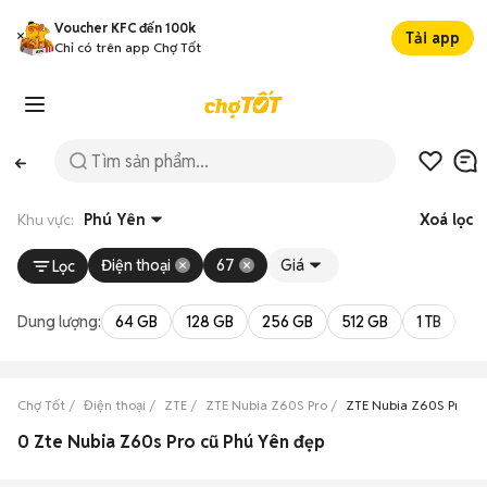
Voucher KFC đến 100k
Tải app
Chỉ có trên app Chợ Tốt
Khu vực:
Phú Yên
Xoá lọc
Điện thoại
67
Giá
Lọc
Dung lượng:
64 GB
128 GB
256 GB
512 GB
1 TB
2 
Chợ Tốt
Điện thoại
ZTE
ZTE Nubia Z60S Pro
ZTE Nubia Z60S Pro Ph
0 Zte Nubia Z60s Pro cũ Phú Yên đẹp