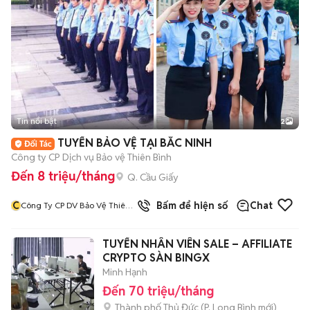
Tin nổi bật
2
TUYỂN BẢO VỆ TẠI BẮC NINH
Công ty CP Dịch vụ Bảo vệ Thiên Bình
Đến 8 triệu/tháng
Q. Cầu Giấy
C
Bấm để hiện số
Chat
Công Ty CP DV Bảo Vệ Thiên
Bình
TUYỂN NHÂN VIÊN SALE – AFFILIATE
CRYPTO SÀN BINGX
Minh Hạnh
Đến 70 triệu/tháng
Thành phố Thủ Đức
(
P. Long Bình
mới)