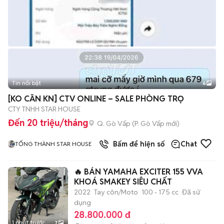
Tin nổi bật
6
+
2
[KO CẦN KN] CTV ONLINE – SALE PHÒNG TRỌ
CTY TNHH STAR HOUSE
Đến 20 triệu/tháng
Q. Gò Vấp
(
P. Gò Vấp
mới)
Bấm để hiện số
Chat
TỐNG THÀNH STAR HOUSE
🔥 BÁN YAMAHA EXCITER 155 VVA
KHOÁ SMAKEY SIÊU CHẤT
2022
Tay côn/Moto
100 - 175 cc
Đã sử
dụng
28.800.000 đ
1 phút trước
7