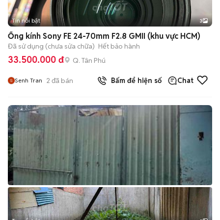
Tin nổi bật
3
Ống kính Sony FE 24-70mm F2.8 GMII (khu vực HCM)
Đã sử dụng (chưa sửa chữa)
Hết bảo hành
33.500.000 đ
Q. Tân Phú
2
đã bán
Bấm để hiện số
Chat
Senh Tran