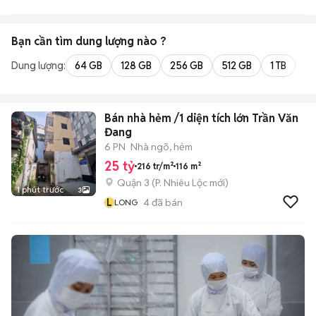
Bạn cần tìm
dung lượng
nào ?
Dung lượng:
64 GB
128 GB
256 GB
512 GB
1 TB
2 
Bán nhà hẻm /1 diện tích lớn Trần Văn
Đang
6 PN
Nhà ngõ, hẻm
25 tỷ
216 tr/m²
116 m²
Quận 3
(
P. Nhiêu Lộc
mới)
1 phút trước
3
L
4
đã bán
LONG