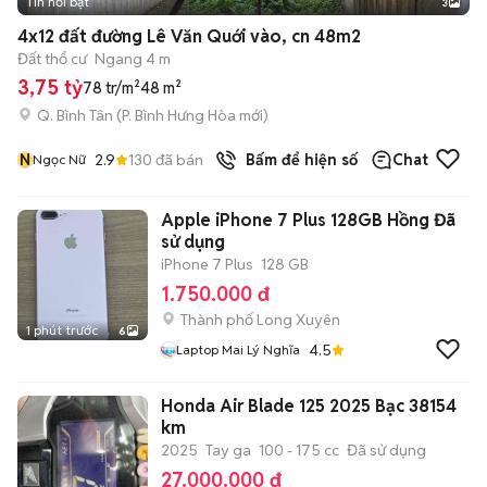
Tin nổi bật
3
4x12 đất đường Lê Văn Quới vào, cn 48m2
Đất thổ cư
Ngang 4 m
3,75 tỷ
78 tr/m²
48 m²
Q. Bình Tân
(
P. Bình Hưng Hòa
mới)
N
2.9
130
đã bán
Bấm để hiện số
Chat
Ngọc Nữ
Apple iPhone 7 Plus 128GB Hồng Đã
sử dụng
iPhone 7 Plus
128 GB
1.750.000 đ
Thành phố Long Xuyên
1 phút trước
6
4.5
Laptop Mai Lý Nghĩa
Honda Air Blade 125 2025 Bạc 38154
km
2025
Tay ga
100 - 175 cc
Đã sử dụng
27.000.000 đ