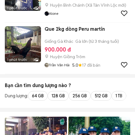
Huyện Bình Chánh
(
Xã Tân Vĩnh Lộc
mới)
1 phút trước
4
Alone
Que 2kg dòng Peru martin
Giống Gà Khác
Gà lớn (từ 3 tháng tuổi)
900.000 đ
Huyện Giồng Trôm
1 phút trước
3
5.0
17
đã bán
Trần Văn Hải
Bạn cần tìm
dung lượng
nào ?
Dung lượng:
64 GB
128 GB
256 GB
512 GB
1 TB
2 