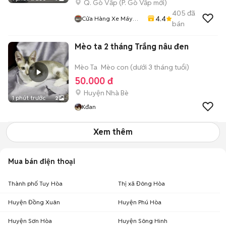
Q. Gò Vấp
(
P. Gò Vấp
mới)
405
đã
4.4
Cửa Hàng Xe Máy
bán
Long Thịnh
Mèo ta 2 tháng Trắng nâu đen
Mèo Ta
Mèo con (dưới 3 tháng tuổi)
50.000 đ
Huyện Nhà Bè
1 phút trước
2
Kđan
Xem thêm
Mua bán điện thoại
Thành phố Tuy Hòa
Thị xã Đông Hòa
Huyện Đồng Xuân
Huyện Phú Hòa
Huyện Sơn Hòa
Huyện Sông Hinh