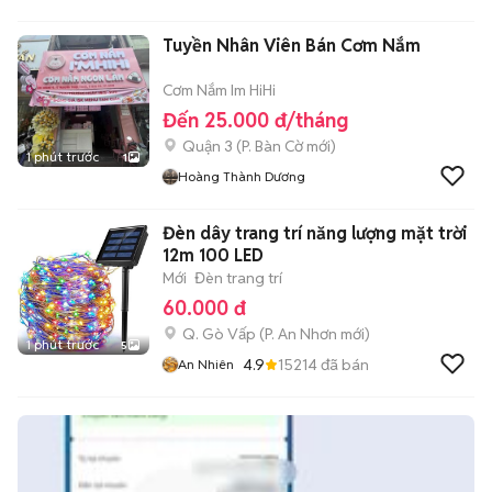
Tuyền Nhân Viên Bán Cơm Nắm
Cơm Nắm Im HiHi
Đến 25.000 đ/tháng
Quận 3
(
P. Bàn Cờ
mới)
1 phút trước
1
Hoàng Thành Dương
Đèn dây trang trí năng lượng mặt trời
12m 100 LED
Mới
Đèn trang trí
60.000 đ
Q. Gò Vấp
(
P. An Nhơn
mới)
1 phút trước
5
4.9
15214
đã bán
An Nhiên