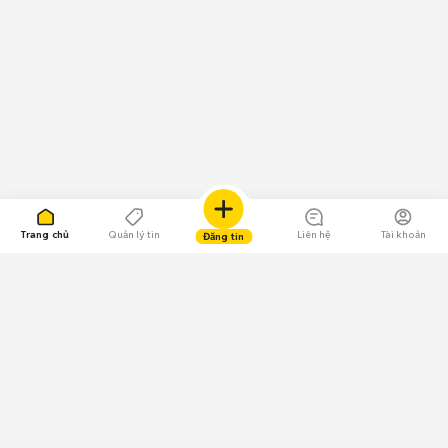
Trang chủ
Quản lý tin
Liên hệ
Tài khoản
Đăng tin
109.000 Bình chọn
Tải ứng dụng Chợ Tốt