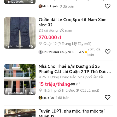
1 phút trước
1
3
đã bán
Minh Hạnh
Quần dài Le Coq Sportif Nam Xám
size 32
Đã sử dụng
Đồ nam
270.000 đ
Quận 12
(
P. Trung Mỹ Tây
mới)
1 phút trước
5
2815
đã
4.9
Như 2Hand Chuyên Si
bán
Hiệu Tuyển
Nhà Cho Thuê 6/8 Đường Số 35
Phường Cát Lái Quận 2 TP Thủ Đức -
TPHCM
4 PN
Hướng Đông Bắc
Nhà phố liền kề
15 triệu/tháng
80 m²
Thành phố Thủ Đức
(
P. Cát Lái
mới)
1 phút trước
7
M
1
đã bán
MS Bích
Tuyển LĐPT, phụ mộc, thợ mộc tại
Quận 12