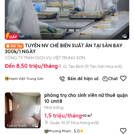
Tin nổi bật
1
TUYỂN NV CHẾ BIẾN SUẤT ĂN TẠI SÂN BAY
300k/1 NGÀY
CÔNG TY TNHH DỊCH VỤ VIỆT TRUNG SƠN
Đến 8,50 triệu/tháng
Q. Tân Bình
(
P. Tân Sơn Hòa
mới)
H
Bấm để hiện số
Chat
Hạnh Việt Trung Sơn
phòng trọ cho sinh viên nữ thuê quận
10 cmt8
Nhà trống
1,5 triệu/tháng
10 m²
Quận 10
(
P. Hòa Hưng
mới)
1 phút trước
11
5.0
Phuong Pham