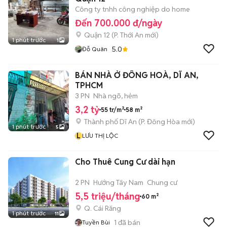
Công ty tnhh công nghiệp do home
Đến 700.000 đ/ngày
Quận 12
(
P. Thới An
mới)
1 phút trước
1
5.0
Đỗ Quân
BÁN NHÀ Ở ĐÔNG HOÀ, DĨ AN,
TPHCM
3 PN
Nhà ngõ, hẻm
3,2 tỷ
55 tr/m²
58 m²
Thành phố Dĩ An
(
P. Đông Hòa
mới)
1 phút trước
5
L
LƯU THỊ LỘC
Cho Thuê Cung Cư dài hạn
2 PN
Hướng Tây Nam
Chung cư
5,5 triệu/tháng
60 m²
Q. Cái Răng
1 phút trước
11
1
đã bán
Tuyền Bùi