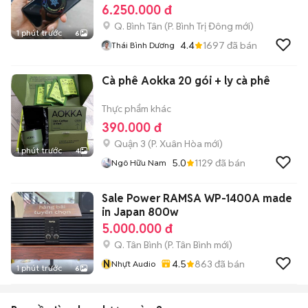
6.250.000 đ
Q. Bình Tân
(
P. Bình Trị Đông
mới)
1 phút trước
6
4.4
1697
đã bán
Thái Bình Dương
Cà phê Aokka 20 gói + ly cà phê
Thực phẩm khác
390.000 đ
Quận 3
(
P. Xuân Hòa
mới)
1 phút trước
4
5.0
1129
đã bán
Ngô Hữu Nam
Sale Power RAMSA WP-1400A made
in Japan 800w
5.000.000 đ
Q. Tân Bình
(
P. Tân Bình
mới)
N
4.5
863
đã bán
Nhựt Audio
1 phút trước
6