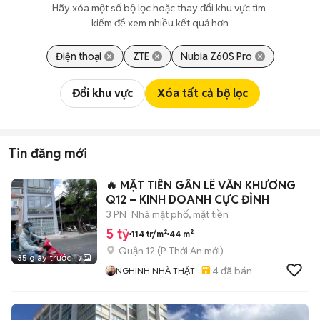
Hãy xóa một số bộ lọc hoặc thay đổi khu vực tìm 
kiếm để xem nhiều kết quả hơn
Điện thoại
ZTE
Nubia Z60S Pro
Đổi khu vực
Xóa tất cả bộ lọc
Tin đăng mới
🔥 MẶT TIỀN GẦN LÊ VĂN KHƯƠNG
Q12 – KINH DOANH CỰC ĐỈNH
3 PN
Nhà mặt phố, mặt tiền
5 tỷ
114 tr/m²
44 m²
Quận 12
(
P. Thới An
mới)
35 giây trước
7
4
đã bán
NGHINH NHÀ THẬT