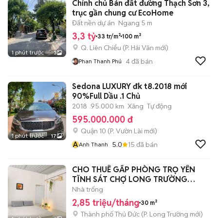
Chính chủ Bán đất đường Thạch Sơn 3,
trục gần chung cư EcoHome
Đất nền dự án
Ngang 5 m
3,3 tỷ
33 tr/m²
100 m²
Q. Liên Chiểu
(
P. Hải Vân
mới)
1 phút trước
3
4
đã bán
Phan Thanh Phú
Sedona LUXURY đk t8.2018 mới
90%Full Dầu .1 Chủ
2018
95.000 km
Xăng
Tự động
595.000.000 đ
Quận 10
(
P. Vườn Lài
mới)
1 phút trước
17
A
5.0
15
đã bán
Anh Thanh
CHO THUÊ GẤP PHÒNG TRỌ YÊN
TĨNH SÁT CHỢ LONG TRƯỜNG
đường số S 6
Nhà trống
2,85 triệu/tháng
30 m²
Thành phố Thủ Đức
(
P. Long Trường
mới)