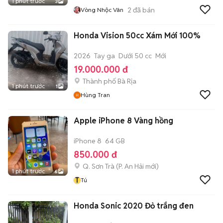
1 phút trước
3
2
đã bán
Vòng Nhộc Vân
Honda Vision 50cc Xám Mới 100%
2026
Tay ga
Dưới 50 cc
Mới
19.000.000 đ
Thành phố Bà Rịa
1 phút trước
1
Hùng Tran
Apple iPhone 8 Vàng hồng
iPhone 8
64 GB
850.000 đ
Q. Sơn Trà
(
P. An Hải
mới)
1 phút trước
6
T
Tú
Honda Sonic 2020 Đỏ trắng đen