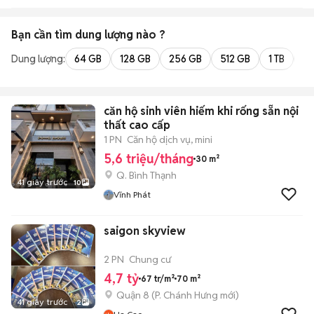
Bạn cần tìm
dung lượng
nào ?
Dung lượng:
64 GB
128 GB
256 GB
512 GB
1 TB
2 
căn hộ sinh viên hiếm khi rống sẵn nội
thất cao cấp
1 PN
Căn hộ dịch vụ, mini
5,6 triệu/tháng
30 m²
Q. Bình Thạnh
41 giây trước
10
Vĩnh Phát
saigon skyview
2 PN
Chung cư
4,7 tỷ
67 tr/m²
70 m²
Quận 8
(
P. Chánh Hưng
mới)
41 giây trước
2