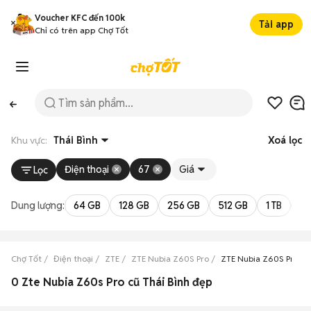
Voucher KFC đến 100k
Tải app
Chỉ có trên app Chợ Tốt
Khu vực:
Thái Bình
Xoá lọc
Điện thoại
67
Giá
Lọc
Dung lượng:
64 GB
128 GB
256 GB
512 GB
1 TB
2 
Chợ Tốt
Điện thoại
ZTE
ZTE Nubia Z60S Pro
ZTE Nubia Z60S Pro Th
0 Zte Nubia Z60s Pro cũ Thái Bình đẹp