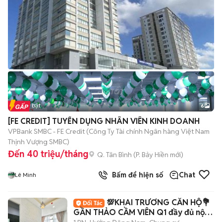
Tin nổi bật
6
+
2
[FE CREDIT] TUYỂN DỤNG NHÂN VIÊN KINH DOANH
VPBank SMBC - FE Credit (Công Ty Tài chính Ngân hàng Việt Nam
Thịnh Vượng SMBC)
Đến 40 triệu/tháng
Q. Tân Bình
(
P. Bảy Hiền
mới)
Bấm để hiện số
Chat
Lê Minh
💯KHAI TRƯƠNG CĂN HỘ💐
GẦN THẢO CẦM VIÊN Q1 đầy đủ nội