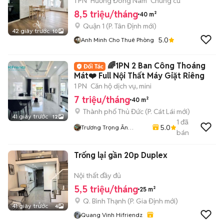
thất
1 PN
Hướng Đông Nam
Chung cư
8,5 triệu/tháng
40 m²
Quận 1
(
P. Tân Định
mới)
42 giây trước
10
5.0
Anh Minh Cho Thuê Phòng
🌈1PN 2 Ban Công Thoáng
Mát❤️ Full Nội Thất Máy Giặt Riêng
1 PN
Căn hộ dịch vụ, mini
7 triệu/tháng
40 m²
Thành phố Thủ Đức
(
P. Cát Lái
mới)
41 giây trước
12
1
đã
5.0
Trương Trọng Ân
bán
Hifriendz
Trống lại gần 20p Duplex
Nội thất đầy đủ
5,5 triệu/tháng
25 m²
Q. Bình Thạnh
(
P. Gia Định
mới)
41 giây trước
4
Quang Vinh Hifriendz