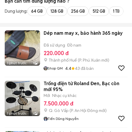
Bạn cần tìm
dung lượng
nào ?
Dung lượng:
64 GB
128 GB
256 GB
512 GB
1 TB
2 
Dép nam may x, bảo hành 365 ngày
Đã sử dụng
Đồ nam
220.000 đ
Thành phố Huế
(
P. Phú Xuân
mới)
1 phút trước
1
4.4
43
đã bán
Shop QM
Trống điện tử Roland Đen, Bạc còn
mới 95%
Mới
Nhạc cụ khác
7.500.000 đ
Q. Gò Vấp
(
P. An Hội Đông
mới)
1 phút trước
1
Tiến Dũng Nguyễn