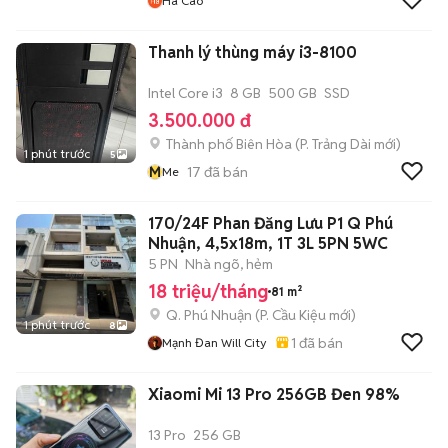
Ha Cao
Thanh lý thùng máy i3-8100
Intel Core i3
8 GB
500 GB
SSD
3.500.000 đ
Thành phố Biên Hòa
(
P. Trảng Dài
mới)
1 phút trước
5
M
17
đã bán
Me
170/24F Phan Đăng Lưu P1 Q Phú
Nhuận, 4,5x18m, 1T 3L 5PN 5WC
5 PN
Nhà ngõ, hẻm
18 triệu/tháng
81 m²
Q. Phú Nhuận
(
P. Cầu Kiệu
mới)
1 phút trước
8
1
đã bán
Mạnh Đan Will City
Xiaomi Mi 13 Pro 256GB Đen 98%
13 Pro
256 GB