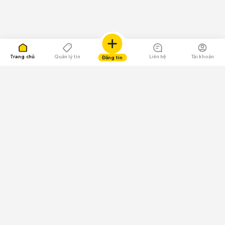
Trang chủ
Quản lý tin
Liên hệ
Tài khoản
Đăng tin
109.000 Bình chọn
Tải ứng dụng Chợ Tốt
Về Chợ Tốt
Quy chế sàn
Chính sách bảo mật
Giải quyết tranh chấp
CÔNG TY TNHH CHỢ TỐT - Người đại diện theo pháp luật:
Nguyễn Trọng Tấn; GPDKKD: 0312120782 do Sở KH & ĐT TP.HCM cấp ngày
11/01/2013;