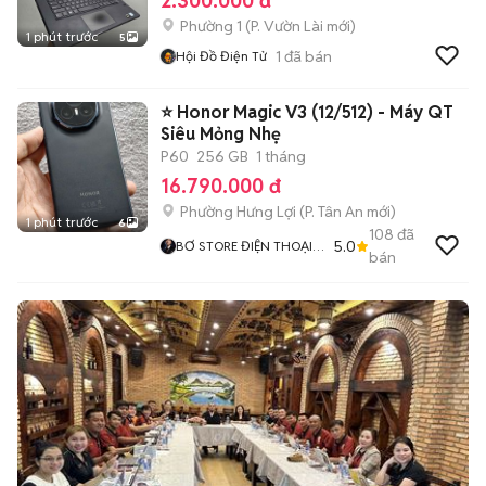
2.300.000 đ
Phường 1
(
P. Vườn Lài
mới)
1 phút trước
5
1
đã bán
Hội Đồ Điện Tử
⭐ Honor Magic V3 (12/512) - Máy QT
Siêu Mỏng Nhẹ
P60
256 GB
1 tháng
16.790.000 đ
Phường Hưng Lợi
(
P. Tân An
mới)
1 phút trước
6
108
đã
5.0
BƠ STORE ĐIỆN THOẠI
bán
XÁCH TAY CN CẦN THƠ