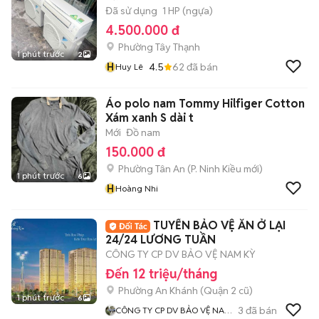
Đã sử dụng
1 HP (ngựa)
4.500.000 đ
Phường Tây Thạnh
1 phút trước
2
H
4.5
62
đã bán
Huy Lê
Áo polo nam Tommy Hilfiger Cotton
Xám xanh S dài t
Mới
Đồ nam
150.000 đ
Phường Tân An
(
P. Ninh Kiều
mới)
1 phút trước
6
H
Hoàng Nhi
TUYỂN BẢO VỆ ĂN Ở LẠI
24/24 LƯƠNG TUẦN
CÔNG TY CP DV BẢO VỆ NAM KỲ
Đến 12 triệu/tháng
Phường An Khánh (Quận 2 cũ)
1 phút trước
6
3
đã bán
CÔNG TY CP DV BẢO VỆ NAM