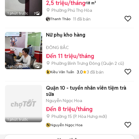
2,5 triệu/tháng
18 m²
Phường Phú Thọ Hòa
1 phút trước
7
11
đã bán
Thanh Thảo
Nữ phụ kho hàng
ĐÔNG BẮC
Đến 11 triệu/tháng
Phường Bình Trưng Đông (Quận 2 cũ)
1 phút trước
1
k
3.0
3
đã bán
Kiều Văn Tuấn
Quận 10 - tuyển nhân viên tiệm trà
sữa
Nguyễn Ngọc Hoa
Đến 8 triệu/tháng
Phường 15
(
P. Hòa Hưng
mới)
1 phút trước
N
Nguyễn Ngọc Hoa