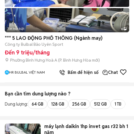
Tin nổi bật
6
+
2
*** 5 LAO ĐỘNG PHỔ THÔNG (Ngành may)
Công ty Bulbal Bảo Uyên Sport
Đến 9 triệu/tháng
Phường Bình Hưng Hoà A
(
P. Bình Hưng Hòa
mới)
Bấm để hiện số
Chat
HR BULBAL VIỆT NAM
Bạn cần tìm
dung lượng
nào ?
Dung lượng:
64 GB
128 GB
256 GB
512 GB
1 TB
2 
máy lạnh daikin 1hp invet gas r32 bh 1
năm