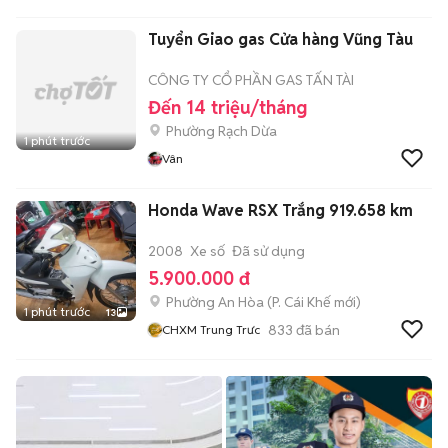
KỲ
Tuyển Giao gas Cửa hàng Vũng Tàu
CÔNG TY CỔ PHẦN GAS TẤN TÀI
Đến 14 triệu/tháng
Phường Rạch Dừa
1 phút trước
Vân
Honda Wave RSX Trắng 919.658 km
2008
Xe số
Đã sử dụng
5.900.000 đ
Phường An Hòa
(
P. Cái Khế
mới)
1 phút trước
13
833
đã bán
CHXM Trung Trưc