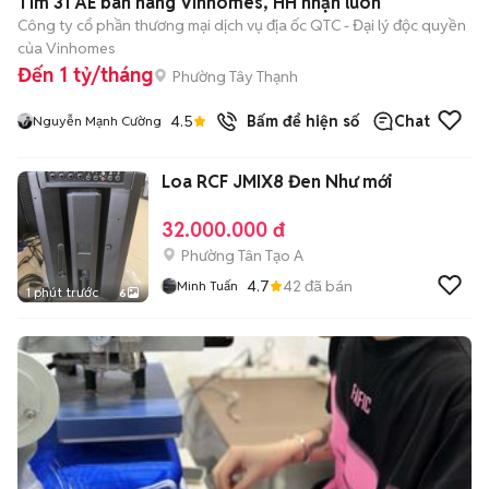
Tìm 31 AE bán hàng Vinhomes, HH nhận luôn
Công ty cổ phần thương mại dịch vụ địa ốc QTC - Đại lý độc quyền
của Vinhomes
Đến 1 tỷ/tháng
Phường Tây Thạnh
4.5
Bấm để hiện số
Chat
Nguyễn Mạnh Cường
Loa RCF JMIX8 Đen Như mới
32.000.000 đ
Phường Tân Tạo A
4.7
42
đã bán
Minh Tuấn
1 phút trước
6