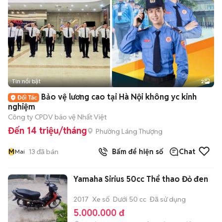
Tin nổi bật
2
Bảo vệ lương cao tại Hà Nội không yc kinh
nghiệm
Công ty CPDV bảo vệ Nhất Việt
Đến 14 triệu/tháng
Phường Láng Thượng
M
13
đã bán
Bấm để hiện số
Chat
Mai
Yamaha Sirius 50cc Thể thao Đỏ đen
2017
Xe số
Dưới 50 cc
Đã sử dụng
5.000.000 đ