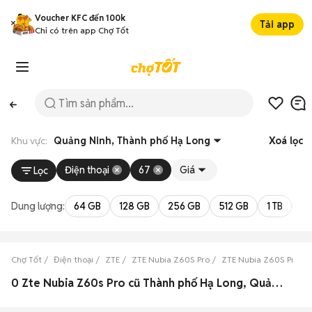
Voucher KFC đến 100k
Tải app
Chỉ có trên app Chợ Tốt
Khu vực:
Quảng Ninh, Thành phố Hạ Long
Xoá lọc
Điện thoại
67
Giá
Lọc
Dung lượng:
64 GB
128 GB
256 GB
512 GB
1 TB
2 
Chợ Tốt
Điện thoại
ZTE
ZTE Nubia Z60S Pro
ZTE Nubia Z60S Pro Q
0 Zte Nubia Z60s Pro cũ Thành phố Hạ Long, Quảng Ninh đẹp