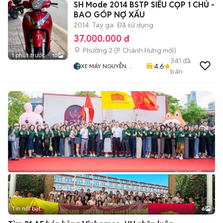
SH Mode 2014 BSTP SIÊU CỌP 1 CHỦ -
BAO GÓP NỢ XẤU
2014
Tay ga
Đã sử dụng
37.000.000 đ
Phường 2
(
P. Chánh Hưng
mới)
1 phút trước
10
341
đã
4.6
XE MÁY NGUYỄN
bán
MINH SƠN
Tin nổi bật
6
+
2