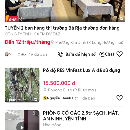
Tin nổi bật
1
TUYỂN 2 bán hàng thị trường Bà Rịa thưởng đơn hàng
CÔNG TY TNHH SX TM DV T&Z
Đến 12 triệu/tháng
Phường Kim Dinh
(
P. Long Hương
mới)
49
đã bán
Bấm để hiện số
Chat
Minh Châu
Pô độ RES VinFast Lux A đã sử dụng
15.500.000 đ
Phường B'lao
(
P. BLao
mới)
N
1
đã bán
Nguyễn Thành Đạt
1 phút trước
4
PHÒNG CÓ GÁC 2,5tr SẠCH, MÁT,
AN NINH, YÊN TĨNH
Nhà trống