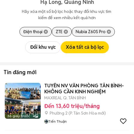
Hạ Long, Quảng Ninh
Hãy xóa một số bộ lọc hoặc thay đổi khu vực tìm 
kiếm để xem nhiều kết quả hơn
Điện thoại
ZTE
Nubia Z60S Pro
Đổi khu vực
Xóa tất cả bộ lọc
Tin đăng mới
TUYỂN NV VĂN PHÒNG TÂN BÌNH-
KHÔNG CẦN KINH NGHIỆM
MAXREAL Q. TÂN BÌNH
Đến 13,60 triệu/tháng
Phường 2
(
P. Tân Sơn Hòa
mới)
36 giây trước
4
Tiến Thuận