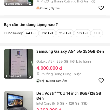
Phường Thạnh Xuân
(
P. Thới An
mới)
1 phút trước
4
Xenang Synka
Bạn cần tìm
dung lượng
nào ?
Dung lượng:
64 GB
128 GB
256 GB
512 GB
1 TB
2 
Samsung Galaxy A54 5G 256GB Đen
Galaxy A54
256 GB
Hết bảo hành
4.000.000 đ
Phường Đông Hưng Thuận
1 phút trước
2
Thị Phương Tâm Âm
Dell Vostr***0U 14 inch 8GB/128GB
Đen
Intel Core i5
8 GB
< 128 GB
SSD