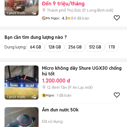
Đến 9 triệu/tháng
Thành phố Thủ Đức
(
P. Long Bình
mới)
1 phút trước
1
4.3
84
đã bán
Ms Ngọc
Bạn cần tìm
dung lượng
nào ?
Dung lượng:
64 GB
128 GB
256 GB
512 GB
1 TB
2 
Micro không dây Shure UGX30 chống
hú tốt
1.200.000 đ
Q. Bình Tân
(
P. An Lạc
mới)
n
1
đã bán
Ngoc
1 phút trước
3
Ấm đun nước 50k
Đã sử dụng