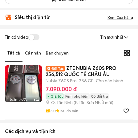
Siêu thị điện tử
Xem Cửa hàng
Tin có video
Tin mới nhất
Tất cả
Cá nhân
Bán chuyên
ZTE NUBIA Z60S PRO
256,512 QUỐC TẾ CHÂU ÂU
Nubia Z60S Pro
256 GB
Còn bảo hành
7.090.000 đ
Giá tốt
Kèm phụ kiện
Có đổi trả
1 tuần trước
6
Q. Tân Bình
(
P. Tân Sơn Nhất
mới)
5.0
160
đã bán
Các dịch vụ và tiện ích