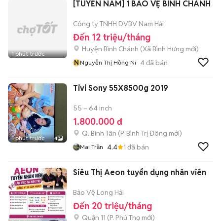
[TUYỂN NAM] 1 BẢO VỆ BÌNH CHÁNH
Công ty TNHH DVBV Nam Hải
Đến 12 triệu/tháng
Huyện Bình Chánh
(
Xã Bình Hưng
mới)
1 phút trước
N
4
đã bán
Nguyễn Thị Hồng Ni
Tivi Sony 55X8500g 2019
55 – 64 inch
1.800.000 đ
Q. Bình Tân
(
P. Bình Trị Đông
mới)
1 phút trước
4
4.4
1
đã bán
Mai Trần
Siêu Thị Aeon tuyển dụng nhân viên
Bảo Vệ Long Hải
Đến 20 triệu/tháng
Quận 11
(
P. Phú Thọ
mới)