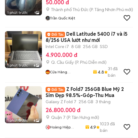
50.000 đ
Thành phố Thủ Đức
(
P. Tăng Nhơn Phú
mới)
1 phút trước
1
Trần Quốc Kiệt
Dell Latitude 5400 i7 và i5
8/256 USA lướt như mới
Intel Core i7
8 GB
256 GB
SSD
4.900.000 đ
Q. Cầu Giấy
(
P. Phú Diễn
mới)
1 phút trước
6
31
đã
4.8
Cửa Hàng
bán
LaptopMD.vn Giá SV,
Chất Lượng, Uy Tín.
Z Fold7 256GB Blue Mỹ 2
Sim Đẹp 98.5%-Góp-Thu Mua
Galaxy Z Fold 7
256 GB
3 tháng
26.800.000 đ
Quận 7
(
P. Tân Hưng
mới)
1 phút trước
6
1023
đã
4.9
Hoàng Hiệp
bán
Mobile