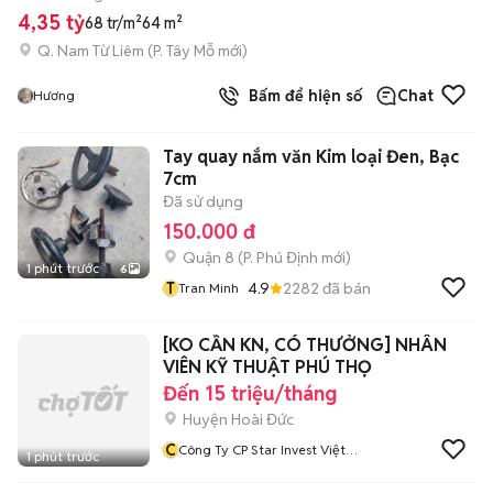
4,35 tỷ
68 tr/m²
64 m²
Q. Nam Từ Liêm
(
P. Tây Mỗ
mới)
Bấm để hiện số
Chat
Hương
Tay quay nắm văn Kim loại Đen, Bạc
7cm
Đã sử dụng
150.000 đ
Quận 8
(
P. Phú Định
mới)
1 phút trước
6
T
4.9
2282
đã bán
Tran Minh
[KO CẦN KN, CÓ THƯỞNG] NHÂN
VIÊN KỸ THUẬT PHÚ THỌ
Đến 15 triệu/tháng
Huyện Hoài Đức
C
Công Ty CP Star Invest Việt
1 phút trước
Nam