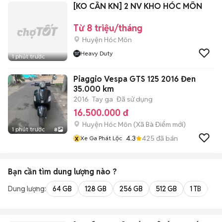
[KO CẦN KN] 2 NV KHO HÓC MÔN
Từ 8 triệu/tháng
Huyện Hóc Môn
Heavy Duty
1 phút trước
Piaggio Vespa GTS 125 2016 Đen
35.000 km
2016
Tay ga
Đã sử dụng
16.500.000 đ
Huyện Hóc Môn
(
Xã Bà Điểm
mới)
1 phút trước
8
x
4.3
425
đã bán
Xe Ga Phát Lộc
Bạn cần tìm
dung lượng
nào ?
Dung lượng:
64 GB
128 GB
256 GB
512 GB
1 TB
2 