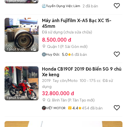
1 phút trước
1
2
đã bán
Tuyển Dụng Việc Làm
Máy ảnh Fujifilm X-A5 Bạc XC 15-
45mm
Đã sử dụng (chưa sửa chữa)
8.500.000 đ
Quận 1
(
P. Sài Gòn
mới)
1 phút trước
6
5.0
6
đã bán
Huy Đức
Honda CB190F 2019 Đỏ Biển SG 9 chủ
Xe keng
2019
Tay côn/Moto
100 - 175 cc
Đã sử
dụng
32.800.000 đ
1 phút trước
8
Q. Bình Tân
(
P. Tân Tạo
mới)
4.4
454
đã bán
VIỆT MOTOR