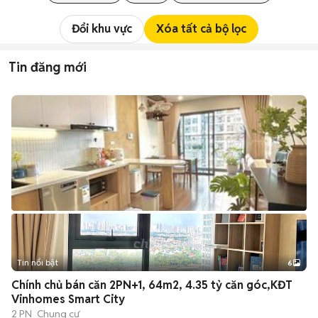
Đổi khu vực
Xóa tất cả bộ lọc
Tin đăng mới
Tin nổi bật
6
+
2
Chính chủ bán căn 2PN+1, 64m2, 4.35 tỷ căn góc,KĐT
Vinhomes Smart City
2 PN
Chung cư