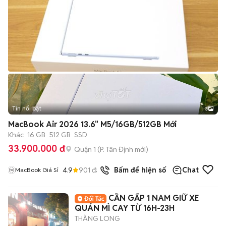
Tin nổi bật
3
MacBook Air 2026 13.6" M5/16GB/512GB Mới
Khác
16 GB
512 GB
SSD
33.900.000 đ
Quận 1
(
P. Tân Định
mới)
4.9
901
đã bán
Bấm để hiện số
Chat
MacBook Giá Sỉ
CẦN GẤP 1 NAM GIỮ XE
QUÁN MÌ CAY TỪ 16H-23H
THĂNG LONG