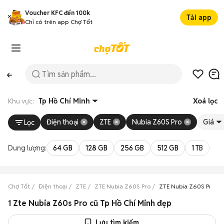
Voucher KFC đến 100k
Tải app
Chỉ có trên app Chợ Tốt
Khu vực:
Tp Hồ Chí Minh
Xoá lọc
Điện thoại
ZTE
Nubia Z60S Pro
Giá
Lọc
Dung lượng:
64 GB
128 GB
256 GB
512 GB
1 TB
2 
Chợ Tốt
Điện thoại
ZTE
ZTE Nubia Z60S Pro
ZTE Nubia Z60S Pro Tp
1 Zte Nubia Z60s Pro cũ Tp Hồ Chí Minh đẹp
Lưu tìm kiếm