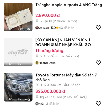
Tai nghe Apple Airpods 4 ANC Trắng
2.890.000 đ
Quận 10
(
P. Vườn Lài
mới)
5.0
40
đã bán
Le Tuan
1 phút trước
3
[KO CẦN KN] NHÂN VIÊN KINH
DOANH XUẤT NHẬP KHẨU GÒ
Thương lượng
Q. Gò Vấp
(
P. Gò Vấp
mới)
H
Hoang Oanh
1 phút trước
Toyota Fortuner Máy dầu Số sàn 7
chỗ Đen
2011
170.000 km
Dầu
Số sàn
325.000.000 đ
Thị xã Thái Hòa
(
P. Tây Hiếu
mới)
1 phút trước
20
3
đã bán
Khải