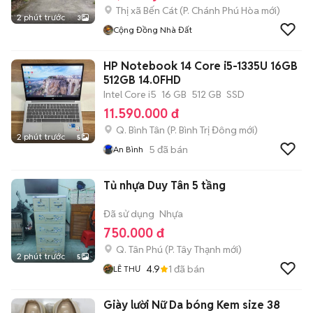
Thị xã Bến Cát
(
P. Chánh Phú Hòa
mới)
2 phút trước
3
Cộng Đồng Nhà Đất
HP Notebook 14 Core i5-1335U 16GB
512GB 14.0FHD
Intel Core i5
16 GB
512 GB
SSD
11.590.000 đ
Q. Bình Tân
(
P. Bình Trị Đông
mới)
2 phút trước
5
5
đã bán
An Bình
Tủ nhựa Duy Tân 5 tầng
Đã sử dụng
Nhựa
750.000 đ
Q. Tân Phú
(
P. Tây Thạnh
mới)
2 phút trước
5
4.9
1
đã bán
LÊ THƯ
Giày lười Nữ Da bóng Kem size 38