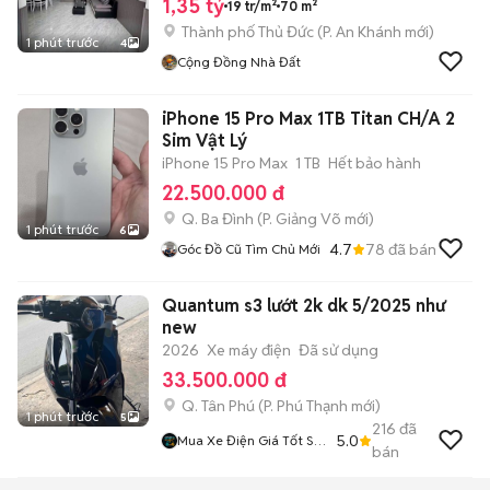
1,35 tỷ
19 tr/m²
70 m²
Thành phố Thủ Đức
(
P. An Khánh
mới)
1 phút trước
4
Cộng Đồng Nhà Đất
iPhone 15 Pro Max 1TB Titan CH/A 2
Sim Vật Lý
iPhone 15 Pro Max
1 TB
Hết bảo hành
22.500.000 đ
Q. Ba Đình
(
P. Giảng Võ
mới)
1 phút trước
6
4.7
78
đã bán
Góc Đồ Cũ Tìm Chủ Mới
Quantum s3 lướt 2k dk 5/2025 như
new
2026
Xe máy điện
Đã sử dụng
33.500.000 đ
Q. Tân Phú
(
P. Phú Thạnh
mới)
1 phút trước
5
216
đã
5.0
Mua Xe Điện Giá Tốt Sài
bán
Gòn