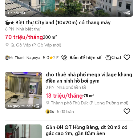
Tin nổi bật
10
+
2
🐳★ Biệt thự Cityland (10x20m) có thang máy
6 PN
Nhà biệt thự
70 triệu/tháng
200 m²
Q. Gò Vấp
(
P. Gò Vấp
mới)
5.0
291
đã bán
Bấm để hiện số
Chat
Mr Thanh Nagoya
cho thuê nhà phố mega village khang
điền an ninh hồ bơi gym
3 PN
Nhà phố liền kề
13 triệu/tháng
75 m²
Thành phố Thủ Đức
(
P. Long Trường
mới)
44 giây trước
12
S
5
đã bán
Sự
Gần ĐH QT Hồng Bàng, dt 20m2 có
gác cao 2m, gần Đầm Sen