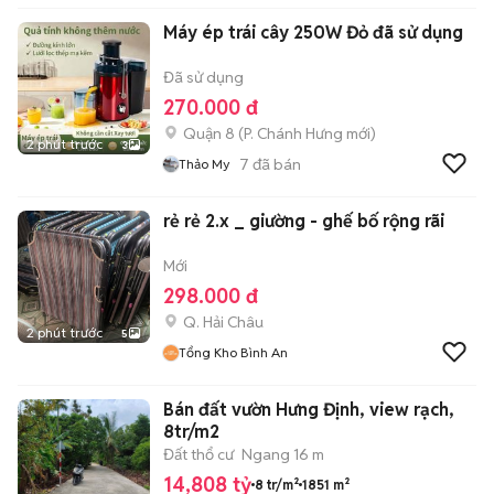
Máy ép trái cây 250W Đỏ đã sử dụng
Đã sử dụng
270.000 đ
Quận 8
(
P. Chánh Hưng
mới)
2 phút trước
3
7
đã bán
Thảo My
rẻ rẻ 2.x _ giường - ghế bố rộng rãi
Mới
298.000 đ
Q. Hải Châu
2 phút trước
5
Tổng Kho Bình An
Bán đất vườn Hưng Định, view rạch,
8tr/m2
Đất thổ cư
Ngang 16 m
14,808 tỷ
8 tr/m²
1851 m²