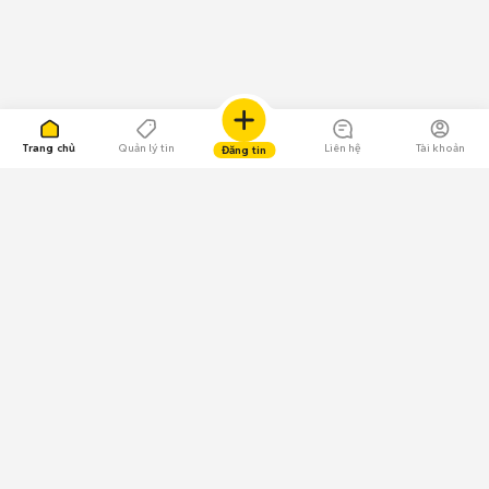
Trang chủ
Quản lý tin
Liên hệ
Tài khoản
Đăng tin
109.000 Bình chọn
Tải ứng dụng Chợ Tốt
Về Chợ Tốt
Quy chế sàn
Chính sách bảo mật
Giải quyết tranh chấp
CÔNG TY TNHH CHỢ TỐT - Người đại diện theo pháp luật:
Nguyễn Trọng Tấn; GPDKKD: 0312120782 do Sở KH & ĐT TP.HCM cấp ngày