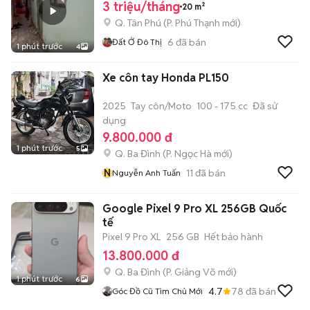
3 triệu/tháng
20 m²
Q. Tân Phú
(
P. Phú Thạnh
mới)
6
đã bán
Đất Ở Đô Thị
1 phút trước
4
Xe côn tay Honda PL150
2025
Tay côn/Moto
100 - 175 cc
Đã sử
dụng
9.800.000 đ
1 phút trước
5
Q. Ba Đình
(
P. Ngọc Hà
mới)
N
11
đã bán
Nguyễn Anh Tuấn
Google Pixel 9 Pro XL 256GB Quốc
tế
Pixel 9 Pro XL
256 GB
Hết bảo hành
13.800.000 đ
Q. Ba Đình
(
P. Giảng Võ
mới)
1 phút trước
6
4.7
78
đã bán
Góc Đồ Cũ Tìm Chủ Mới