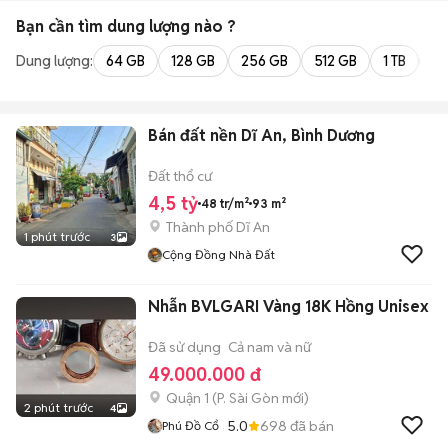
Bạn cần tìm
dung lượng
nào ?
Dung lượng:
64 GB
128 GB
256 GB
512 GB
1 TB
2 
Bán đất nền Dĩ An, Bình Dương
Đất thổ cư
4,5 tỷ
48 tr/m²
93 m²
Thành phố Dĩ An
1 phút trước
3
Cộng Đồng Nhà Đất
Nhẫn BVLGARI Vàng 18K Hồng Unisex
Đã sử dụng
Cả nam và nữ
49.000.000 đ
Quận 1
(
P. Sài Gòn
mới)
2 phút trước
4
5.0
698
đã bán
Phú Đồ Cổ