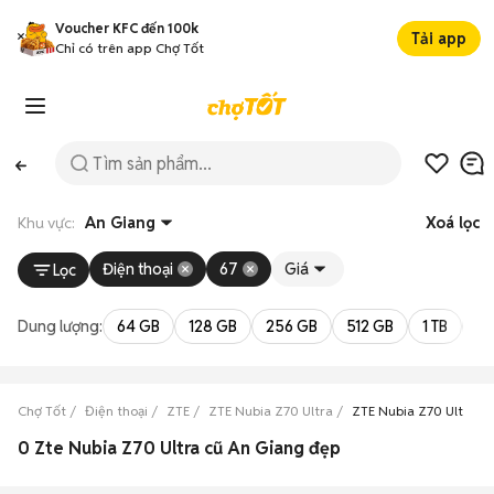
Voucher KFC đến 100k
Tải app
Chỉ có trên app Chợ Tốt
Khu vực:
An Giang
Xoá lọc
Điện thoại
67
Giá
Lọc
Dung lượng:
64 GB
128 GB
256 GB
512 GB
1 TB
2 
Chợ Tốt
Điện thoại
ZTE
ZTE Nubia Z70 Ultra
ZTE Nubia Z70 Ultra A
0 Zte Nubia Z70 Ultra cũ An Giang đẹp