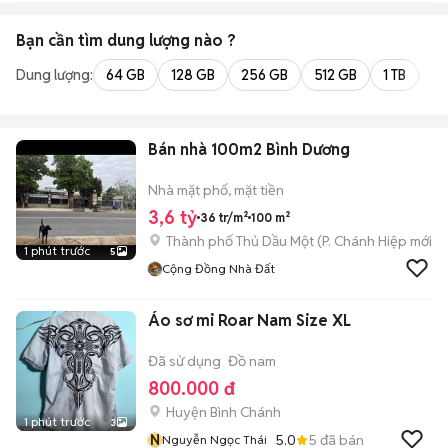
Bạn cần tìm
dung lượng
nào ?
Dung lượng:
64 GB
128 GB
256 GB
512 GB
1 TB
2 
Bán nhà 100m2 Bình Dương
Nhà mặt phố, mặt tiền
3,6 tỷ
36 tr/m²
100 m²
Thành phố Thủ Dầu Một
(
P. Chánh Hiệp
mới)
1 phút trước
5
Cộng Đồng Nhà Đất
Áo sơ mi Roar Nam Size XL
Đã sử dụng
Đồ nam
800.000 đ
Huyện Bình Chánh
1 phút trước
3
N
5.0
5
đã bán
Nguyễn Ngọc Thái