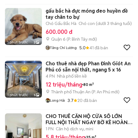
gấu bắc hà đực móng đeo huyền đề
tay chân to bự
Chó Gấu Bắc Hà
Chó con (dưới 3 tháng tuổi)
600.000 đ
Quận 6
(
P. Bình Tây
mới)
1 phút trước
2
5.0
41
đã bán
Tăng Chí Lương
Cho thuê nhà đẹp Phan Đình Giót An
Phú có sẵn nội thất, ngang 5 x 16
4 PN
Nhà phố liền kề
12 triệu/tháng
80 m²
Thành phố Thuận An
(
P. An Phú
mới)
1 phút trước
5
3.7
20
đã bán
Long Hải
CHO THUÊ CĂN HỘ CỬA SỔ LỚN
FULL NỘI THẤT NGAY BỜ KÈ HOÀNG
SA QUẬN 1
1 PN
Căn hộ dịch vụ, mini
5,8 triệu/tháng
35 m²