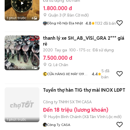
Đã sử dụng
Đồ nam
1.800.000 đ
Quận 3
(
P. Bàn Cờ
mới)
1 phút trước
6
4.8
1132
đã bán
Đồng Hồ Nội Địa Nhật
thanh lý xe SH_AB_ViSi_GRA 2*** giá
rẻ
2020
Tay ga
100 - 175 cc
Đã sử dụng
7.500.000 đ
Q. Lê Chân
1 phút trước
6
5
đã
C
4.4
CỬA HÀNG XE MÁY 139
bán
THIÊN LÔI
Tuyển thợ hàn TIG thợ mài INOX LĐPT
Công ty TNHH SX TM CASA
Đến 18 triệu (lương khoán)
Huyện Bình Chánh
(
Xã Tân Vĩnh Lộc
mới)
1 phút trước
Công Ty CASA