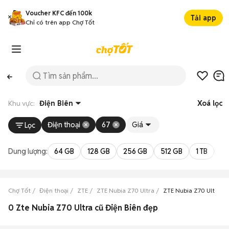
Voucher KFC đến 100k
Tải app
Chỉ có trên app Chợ Tốt
Khu vực:
Điện Biên
Xoá lọc
Điện thoại
67
Giá
Lọc
Dung lượng:
64 GB
128 GB
256 GB
512 GB
1 TB
2 
Chợ Tốt
Điện thoại
ZTE
ZTE Nubia Z70 Ultra
ZTE Nubia Z70 Ultra Đi
0 Zte Nubia Z70 Ultra cũ Điện Biên đẹp