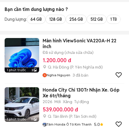
Bạn cần tìm
dung lượng
nào ?
Dung lượng:
64 GB
128 GB
256 GB
512 GB
1 TB
2 
Màn hình ViewSonic VA220A-H 22
inch
Đã sử dụng (chưa sửa chữa)
1.200.000 đ
Q. Hà Đông
(
P. Yên Nghĩa
mới)
1 phút trước
2
3
đã bán
Nghia Nguyen
Honda City Chỉ 130Tr Nhận Xe. Góp
Xe 6tr/tháng
2026
Mới
Xăng
Tự động
539.000.000 đ
Q. Tân Bình
(
P. Tân Sơn
mới)
1 phút trước
11
5.0
Tâm Honda Ô Tô Kim Thanh