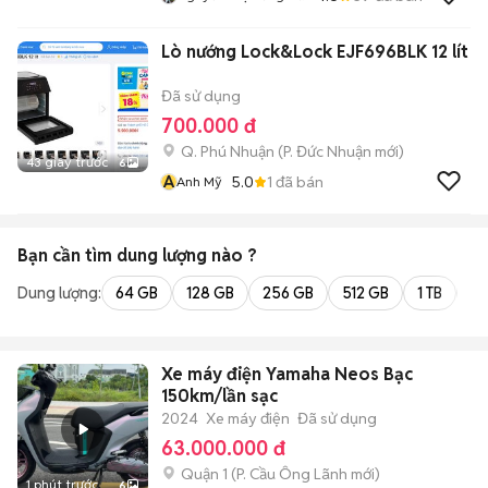
Lò nướng Lock&Lock EJF696BLK 12 lít
Đã sử dụng
700.000 đ
Q. Phú Nhuận
(
P. Đức Nhuận
mới)
43 giây trước
6
A
5.0
1
đã bán
Anh Mỹ
Bạn cần tìm
dung lượng
nào ?
Dung lượng:
64 GB
128 GB
256 GB
512 GB
1 TB
2 
Xe máy điện Yamaha Neos Bạc
150km/lần sạc
2024
Xe máy điện
Đã sử dụng
63.000.000 đ
Quận 1
(
P. Cầu Ông Lãnh
mới)
1 phút trước
6