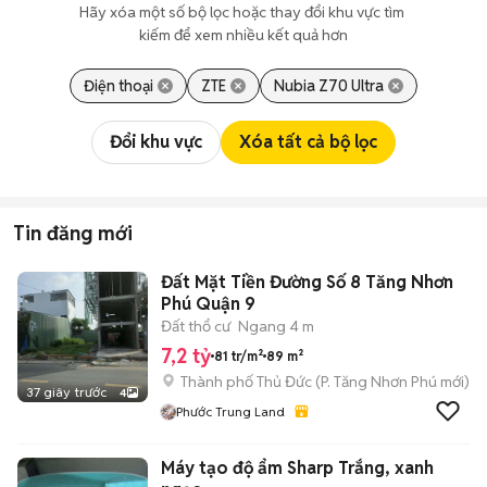
Hãy xóa một số bộ lọc hoặc thay đổi khu vực tìm 
kiếm để xem nhiều kết quả hơn
Điện thoại
ZTE
Nubia Z70 Ultra
Đổi khu vực
Xóa tất cả bộ lọc
Tin đăng mới
Đất Mặt Tiền Đường Số 8 Tăng Nhơn
Phú Quận 9
Đất thổ cư
Ngang 4 m
7,2 tỷ
81 tr/m²
89 m²
Thành phố Thủ Đức
(
P. Tăng Nhơn Phú
mới)
37 giây trước
4
Phước Trung Land
Máy tạo độ ẩm Sharp Trắng, xanh