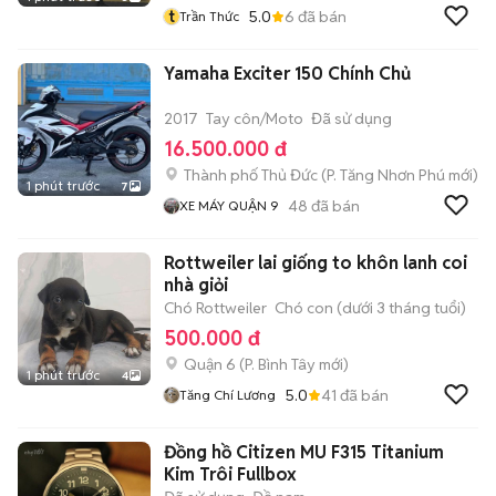
t
5.0
6
đã bán
Trần Thức
Yamaha Exciter 150 Chính Chủ
2017
Tay côn/Moto
Đã sử dụng
16.500.000 đ
Thành phố Thủ Đức
(
P. Tăng Nhơn Phú
mới)
1 phút trước
7
48
đã bán
XE MÁY QUẬN 9
Rottweiler lai giống to khôn lanh coi
nhà giỏi
Chó Rottweiler
Chó con (dưới 3 tháng tuổi)
500.000 đ
Quận 6
(
P. Bình Tây
mới)
1 phút trước
4
5.0
41
đã bán
Tăng Chí Lương
Đồng hồ Citizen MU F315 Titanium
Kim Trôi Fullbox