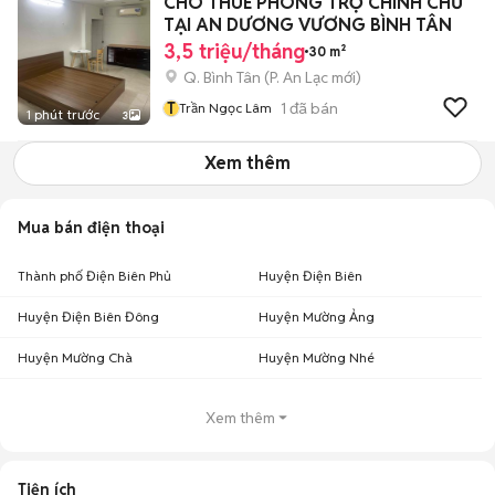
CHO THUÊ PHÒNG TRỌ CHÍNH CHỦ
TẠI AN DƯƠNG VƯƠNG BÌNH TÂN
3,5 triệu/tháng
30 m²
Q. Bình Tân
(
P. An Lạc
mới)
T
1
đã bán
Trần Ngọc Lâm
1 phút trước
3
Xem thêm
Mua bán điện thoại
Thành phố Điện Biên Phủ
Huyện Điện Biên
Huyện Điện Biên Đông
Huyện Mường Ảng
Huyện Mường Chà
Huyện Mường Nhé
Xem thêm
Tiện ích