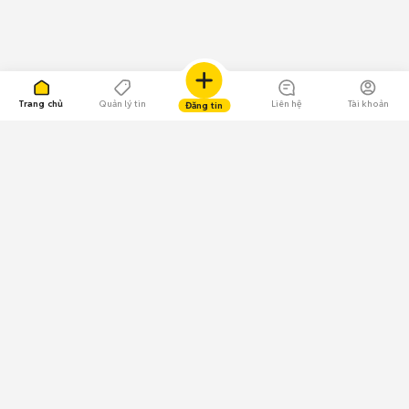
Trang chủ
Quản lý tin
Liên hệ
Tài khoản
Đăng tin
109.000 Bình chọn
Tải ứng dụng Chợ Tốt
Về Chợ Tốt
Quy chế sàn
Chính sách bảo mật
Giải quyết tranh chấp
CÔNG TY TNHH CHỢ TỐT - Người đại diện theo pháp luật:
Nguyễn Trọng Tấn; GPDKKD: 0312120782 do Sở KH & ĐT TP.HCM cấp ngày
11/01/2013;