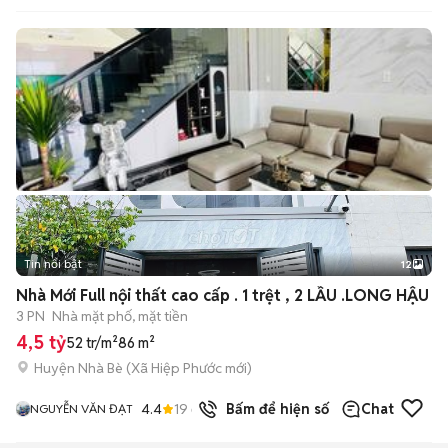
Tin nổi bật
12
+
2
Nhà Mới Full nội thất cao cấp . 1 trệt , 2 LẦU .LONG HẬU
3 PN
Nhà mặt phố, mặt tiền
4,5 tỷ
52 tr/m²
86 m²
Huyện Nhà Bè
(
Xã Hiệp Phước
mới)
4.4
19
đã bán
Bấm để hiện số
Chat
NGUYỄN VĂN ĐẠT