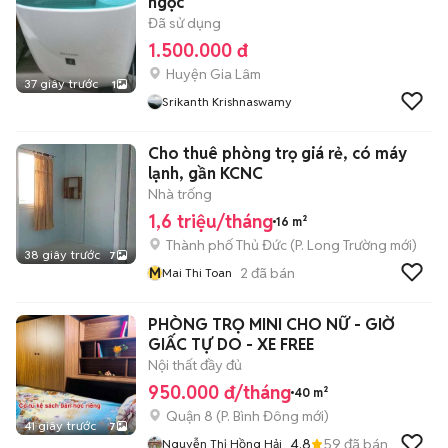
ngọc
Đã sử dụng
1.500.000 đ
Huyện Gia Lâm
37 giây trước
1
Srikanth Krishnaswamy
Cho thuê phòng trọ giá rẻ, có máy
lạnh, gần KCNC
Nhà trống
1,6 triệu/tháng
16 m²
Thành phố Thủ Đức
(
P. Long Trường
mới)
38 giây trước
7
M
2
đã bán
Mai Thi Toan
PHÒNG TRỌ MINI CHO NỮ - GIỜ
GIẤC TỰ DO - XE FREE
Nội thất đầy đủ
950.000 đ/tháng
40 m²
Quận 8
(
P. Bình Đông
mới)
41 giây trước
7
4.8
59
đã bán
Nguyễn Thị Hồng Hải