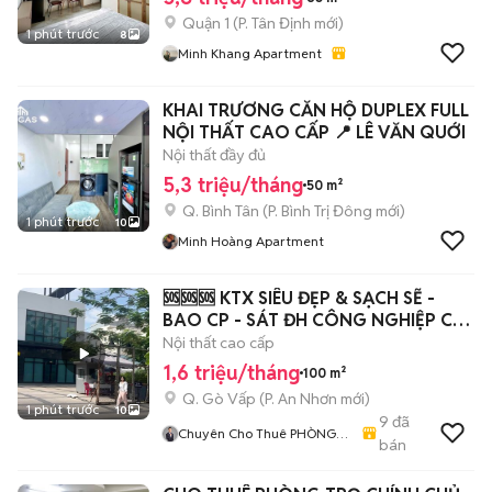
Quận 1
(
P. Tân Định
mới)
1 phút trước
8
Minh Khang Apartment
KHAI TRƯƠNG CĂN HỘ DUPLEX FULL
NỘI THẤT CAO CẤP 📍 LÊ VĂN QUỚI
Nội thất đầy đủ
5,3 triệu/tháng
50 m²
Q. Bình Tân
(
P. Bình Trị Đông
mới)
1 phút trước
10
Minh Hoàng Apartment
🆘🆘🆘 KTX SIÊU ĐẸP & SẠCH SẼ -
BAO CP - SÁT ĐH CÔNG NGHIỆP CS2
(IUH CS2)
Nội thất cao cấp
1,6 triệu/tháng
100 m²
Q. Gò Vấp
(
P. An Nhơn
mới)
1 phút trước
10
9
đã
Chuyên Cho Thuê PHÒNG
bán
TRỌ & KTX & SLEEPBOX