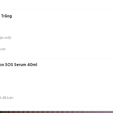
i Trắng
uận
mới)
bán
ion SOS Serum 40ml
6
đã bán