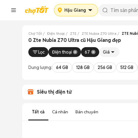
Hậu Giang
Chợ Tốt
Điện thoại
ZTE
ZTE Nubia Z70 Ultra
ZTE Nubi
0 Zte Nubia Z70 Ultra cũ Hậu Giang đẹp
Lọc
Điện thoại
67
Giá
Dung lượng:
64 GB
128 GB
256 GB
512 GB
Siêu thị điện tử
Tất cả
Cá nhân
Bán chuyên