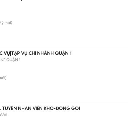
Mỹ
mới)
C VỤ|TẠP VỤ CHI NHÁNH QUẬN 1
NE QUẬN 1
mới)
L TUYỂN NHÂN VIÊN KHO-ĐÓNG GÓI
OVAL