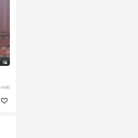
1
n
mới)