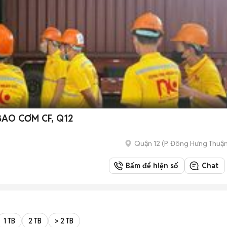
AO CƠM CF, Q12
Quận 12
(
P. Đông Hưng Thuậ
Bấm để hiện số
Chat
1 TB
2 TB
> 2 TB