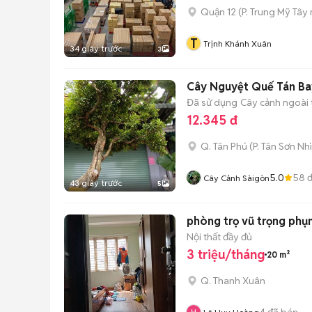
Quận 12
(
P. Trung Mỹ Tây
T
Trịnh Khánh Xuân
34 giây trước
3
Cây Nguyệt Quế Tán Ba
Đã sử dụng
Cây cảnh ngoài t
12.345 đ
Q. Tân Phú
(
P. Tân Sơn Nhì
5.0
58
đ
Cây Cảnh Sàigòn
43 giây trước
5
phòng trọ vũ trọng phụ
Nội thất đầy đủ
3 triệu/tháng
20 m²
Q. Thanh Xuân
4
đã bán