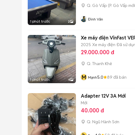
Q. Gò Vấp
(
P. Gò Vấp
mới
Đình Văn
1 phút trước
2
Xe máy điện VinFast V
2025
Xe máy điện
Đã sử dụ
29.000.000 đ
Q. Thanh Khê
M
5.0
89
đã bán
Mạnh
1 phút trước
4
Adapter 12V 3A Mới
Mới
40.000 đ
Q. Ngũ Hành Sơn