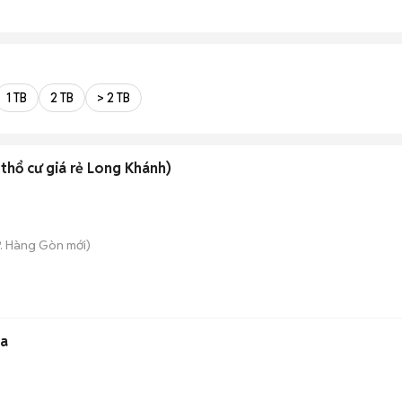
1 TB
2 TB
> 2 TB
thổ cư giá rẻ Long Khánh)
P. Hàng Gòn
mới)
da