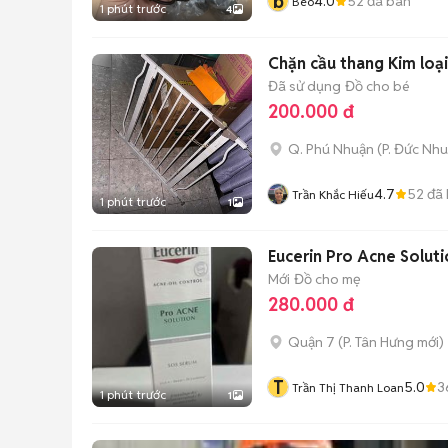
b
4.0
52
đã bán
Beo
1 phút trước
4
Chặn cầu thang Kim loạ
Đã sử dụng
Đồ cho bé
200.000 đ
Q. Phú Nhuận
(
P. Đức Nh
4.7
52
đã 
Trần Khắc Hiếu
1 phút trước
1
Eucerin Pro Acne Solut
Mới
Đồ cho mẹ
280.000 đ
Quận 7
(
P. Tân Hưng
mới)
T
5.0
3
Trần Thị Thanh Loan
1 phút trước
1