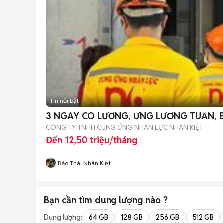
Tin nổi bật
3 NGÀY CÓ LƯƠNG, ỨNG LƯƠNG TUẦN, B
CÔNG TY TNHH CUNG ỨNG NHÂN LỰC NHÂN KIỆT
Đến 12,50 triệu/tháng
Bảo Thái Nhân Kiệt
Bạn cần tìm
dung lượng
nào ?
Dung lượng:
64 GB
128 GB
256 GB
512 GB