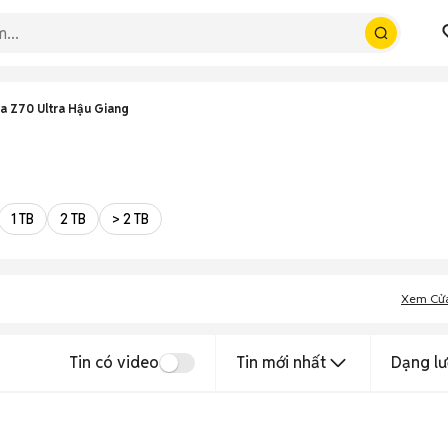
a Z70 Ultra Hậu Giang
1 TB
2 TB
> 2 TB
Xem Cử
Tin có video
Tin mới nhất
Dạng lư