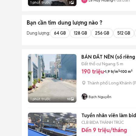
Lê Huy Hoàng
1 phút trước
3
Bạn cần tìm
dung lượng
nào ?
Dung lượng:
64 GB
128 GB
256 GB
512 GB
BÁN ĐẤT NỀN (sổ riêng 
Đất thổ cư
Ngang 5 m
190 triệu
1,9 tr/m²
100 m²
Thành phố Long Khánh
(
Bạch Nguyễn
1 phút trước
10
Tuyển nhân viên làm bi
CLB BIDA THÀNH TRÚC
Đến 9 triệu/tháng