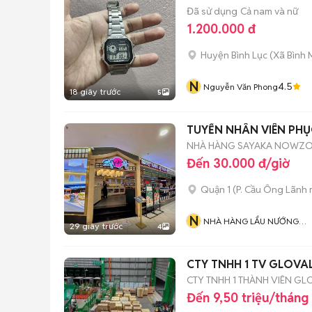
Đã sử dụng
Cả nam và nữ
1.200.000 đ
Huyện Bình Lục
(
Xã Bình 
N
4.5
Nguyễn Văn Phong
18 giây trước
5
TUYỂN NHÂN VIÊN PHỤ
NHÀ HÀNG SAYAKA NOWZO
Đến 30.000 đ/giờ
Quận 1
(
P. Cầu Ông Lãnh
N
NHÀ HÀNG LẨU NƯỚNG
29 giây trước
4
SAYAKA BUFFET
CTY TNHH 1 TV GLOVA
CTY TNHH 1 THÀNH VIÊN GL
Đến 9,50 triệu/tháng