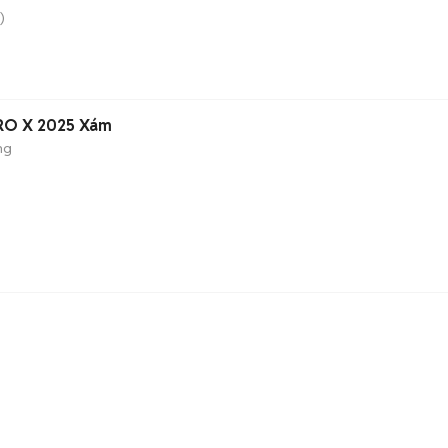
)
ERO X 2025 Xám
ng