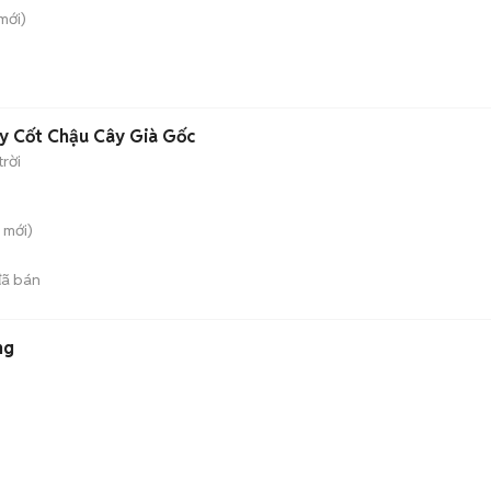
mới)
y Cốt Chậu Cây Già Gốc
rời
mới)
ã bán
ng