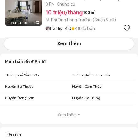
đầy đủ .
3 PN
Chung cư
10 triệu/tháng
100 m²
Phường Long Trường (Quận 9 cũ)
1 phút trước
8
4.0
48
đã bán
Hồ Thọ
Xem thêm
Mua bán đồ điện tử
Thành phố Sầm Sơn
Thành phố Thanh Hóa
Huyện Bá Thước
Huyện Cẩm Thủy
Huyện Đông Sơn
Huyện Hà Trung
Xem thêm
Tiện ích