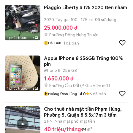
Piaggio Liberty S 125 2020 Đen nhám
2020
Tay ga
100 - 175 cc
Đã sử dụng
25.000.000 đ
Phường Đông Hưng Thuận
1 phút trước
4
H
1
đã bán
Hải Linh
Apple iPhone 8 256GB Trắng 100%
pin
iPhone 8
256 GB
1.650.000 đ
Phường Cầu Đất
(
P. Gia Viên
mới)
1 phút trước
6
h
4.0
6
đã bán
Hoàng Đình Tùng
Cho thuê nhà mặt tiền Phạm Hùng,
Phường 5, Quận 8 5.5x17m 3 tấm
2 PN
Nhà mặt phố, mặt tiền
40 triệu/tháng
94 m²