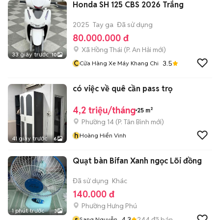
Honda SH 125 CBS 2026 Trắng
2025
Tay ga
Đã sử dụng
80.000.000 đ
Xã Hồng Thái
(
P. An Hải
mới)
33 giây trước
10
C
3.5
Cửa Hàng Xe Máy Khang Chi
có việc về quê cần pass trọ
4,2 triệu/tháng
25 m²
Phường 14
(
P. Tân Bình
mới)
h
Hoàng Hiển Vinh
41 giây trước
6
Quạt bàn Bifan Xanh ngọc Lõi đồng
Đã sử dụng
Khác
140.000 đ
Phường Hưng Phú
1 phút trước
3
s
4.3
244
đã bán
Sang Nguyễn