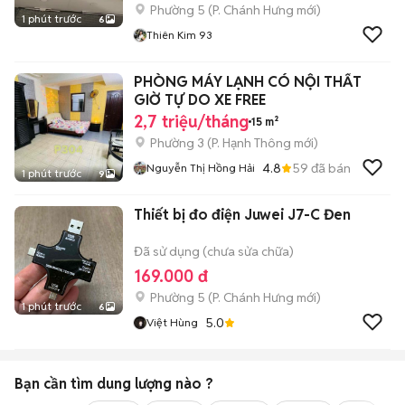
Phường 5
(
P. Chánh Hưng
mới)
1 phút trước
6
Thiên Kim 93
PHÒNG MÁY LẠNH CÓ NỘI THẤT
GIỜ TỰ DO XE FREE
2,7 triệu/tháng
15 m²
Phường 3
(
P. Hạnh Thông
mới)
4.8
59
đã bán
Nguyễn Thị Hồng Hải
1 phút trước
9
Thiết bị đo điện Juwei J7-C Đen
Đã sử dụng (chưa sửa chữa)
169.000 đ
Phường 5
(
P. Chánh Hưng
mới)
1 phút trước
6
5.0
Việt Hùng
Bạn cần tìm
dung lượng
nào ?