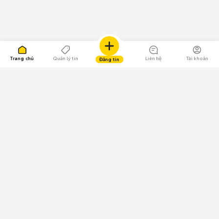
Trang chủ
Quản lý tin
Liên hệ
Tài khoản
Đăng tin
109.000 Bình chọn
Tải ứng dụng Chợ Tốt
Về Chợ Tốt
Quy chế sàn
Chính sách bảo mật
Giải quyết tranh chấp
CÔNG TY TNHH CHỢ TỐT - Người đại diện theo pháp luật:
Nguyễn Trọng Tấn; GPDKKD: 0312120782 do Sở KH & ĐT TP.HCM cấp ngày