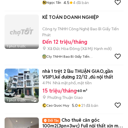
N
4.5
4
đã bán
Ngọc Tấn
KẾ TOÁN DOANH NGHIỆP
Công ty TNHH Công Nghệ Bao Bì Giấy Tiến
Phát
Đến 12 triệu/tháng
1 phút trước
Xã Đức Hòa Đông
(
Xã Mỹ Hạnh
mới)
Cty TNHH Bao Bì Giấy Tiến
Phát
nhà 1 trệt 2 lầu THUẬN GIAO,gần
VSIP1,kế đường 22/12 ,đủ nội thất
4 PN
Nhà mặt phố, mặt tiền
15 triệu/tháng
60 m²
Phường Thuận Giao
1 phút trước
5
C
5.0
21
đã bán
Cao Quoc Huy
Cho thuê căn góc
100m2(3pn+3wc) Full nội thất xịn mịn