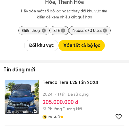
Hóa, Thanh Hóa
Hãy xóa một số bộ lọc hoặc thay đổi khu vực tìm 
kiếm để xem nhiều kết quả hơn
Điện thoại
ZTE
Nubia Z70 Ultra
Đổi khu vực
Xóa tất cả bộ lọc
Tin đăng mới
Teraco Tera 1.25 tấn 2024
2024
< 1 tấn
Đã sử dụng
205.000.000 đ
Phường Dương Nội
30 giây trước
12
p
4.0
Pro