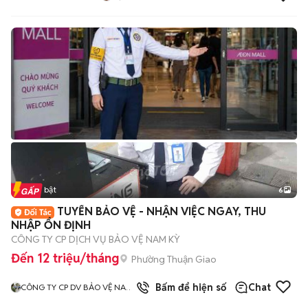
Tin nổi bật
6
+
2
TUYỂN BẢO VỆ - NHẬN VIỆC NGAY, THU
NHẬP ỔN ĐỊNH
CÔNG TY CP DỊCH VỤ BẢO VỆ NAM KỲ
Đến 12 triệu/tháng
Phường Thuận Giao
3
đã bán
Bấm để hiện số
Chat
CÔNG TY CP DV BẢO VỆ NAM
KỲ