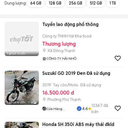
Dung lượng:
64 GB
128 GB
256 GB
512 GB
1 TB
2 
Tuyển lao động phổ thông
Công ty TNHH Hải Kha food
Thương lượng
Xã Đông Thạnh
1 phút trước
CÔNG TY HẢI NHỎ
Suzuki GD 2019 Đen Đã sử dụng
2019
Tay côn/Moto
Đã sử dụng
16.500.000 đ
Phường Phú Thạnh
1 phút trước
6
12367
đã
4.6
Cửa Hàng
bán
Tuanduy
Honda SH 350i ABS máy thái đkld