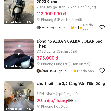
2023 9 chủ
2023
Tay ga
Trên 175 cc
Đã sử dụng
112.000.000 đ
Phường 6
(
P. An Nhơn
mới)
1 phút trước
11
491
đã
4.8
Cửa Hàng Xe Máy
bán
86
Đồng hồ ALBA SK ALBA SOLAR Bạc
Thép
Đã sử dụng
Cả nam và nữ
375.000 đ
Phường Hưng Lợi
(
P. Tân An
mới)
1 phút trước
4
5.0
197
đã bán
Đồng Hồ Si Đẹp Rẻ
cho thuê nhà 2,5 tầng Văn Tiến Dũng
3 PN
Nhà mặt phố, mặt tiền
20 triệu/tháng
100 m²
Phường Hòa Xuân
1 phút trước
9