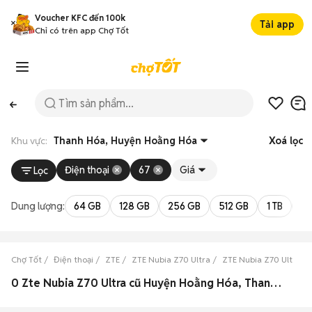
Voucher KFC đến 100k
Tải app
Chỉ có trên app Chợ Tốt
Khu vực:
Thanh Hóa, Huyện Hoằng Hóa
Xoá lọc
Điện thoại
67
Giá
Lọc
Dung lượng:
64 GB
128 GB
256 GB
512 GB
1 TB
2 
Chợ Tốt
Điện thoại
ZTE
ZTE Nubia Z70 Ultra
ZTE Nubia Z70 Ultra T
0 Zte Nubia Z70 Ultra cũ Huyện Hoằng Hóa, Thanh Hóa đẹp