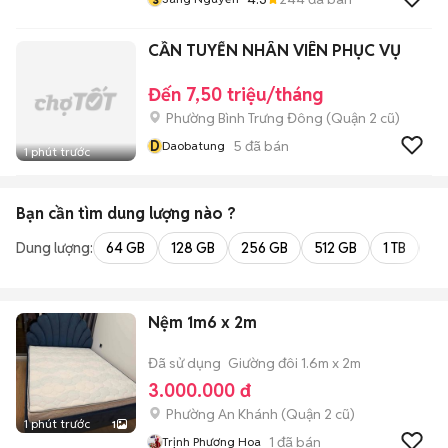
CẦN TUYỂN NHÂN VIÊN PHỤC VỤ
Đến 7,50 triệu/tháng
Phường Bình Trưng Đông (Quận 2 cũ)
D
5
đã bán
Daobatung
1 phút trước
Bạn cần tìm
dung lượng
nào ?
Dung lượng:
64 GB
128 GB
256 GB
512 GB
1 TB
2 
Nệm 1m6 x 2m
Đã sử dụng
Giường đôi 1.6m x 2m
3.000.000 đ
Phường An Khánh (Quận 2 cũ)
1 phút trước
1
1
đã bán
Trịnh Phương Hoa