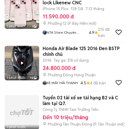
lock Likenew CNC
iPhone 15 Plus
128 GB
7-12 tháng
11.590.000 đ
Phường 12
(
P. Bảy Hiền
mới)
1 phút trước
3
215
đã
4.9
NTA Store Chuyên
bán
Iphone Chính Hãng Bao
Nợ Xấu
Honda Air Blade 125 2016 Đen BSTP
chính chủ
2016
Tay ga
Đã sử dụng
24.800.000 đ
Phường Đông Hưng Thuận
1 phút trước
12
4.5
4
đã bán
XE MÁY HẢI THANH
Tuyển 02 tài xế xe tải hạng B2 và C
làm tại Q7.
Công Ty TNHH Tam Trường Tiến
Đến 10 triệu/tháng
Phường Tân Thuận Đông
(
P. Tân Thuận
mới)
1 phút trước