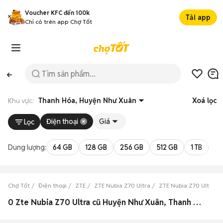
Voucher KFC đến 100k
Tải app
Chỉ có trên app Chợ Tốt
Khu vực:
Thanh Hóa, Huyện Như Xuân
Xoá lọc
Điện thoại
Giá
Lọc
Dung lượng:
64 GB
128 GB
256 GB
512 GB
1 TB
2 
Chợ Tốt
Điện thoại
ZTE
ZTE Nubia Z70 Ultra
ZTE Nubia Z70 Ultra T
0 Zte Nubia Z70 Ultra cũ Huyện Như Xuân, Thanh Hóa đẹp