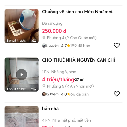
Chuồng vệ sinh cho Mèo Như mới.
Đã sử dụng
250.000 đ
Phường 4
(
P. Chợ Quán
mới)
1 phút trước
3
4.7
199
đã bán
Nguyên
CHO THUÊ NHÀ NGUYÊN CĂN CHỈ
1 PN
Nhà ngõ, hẻm
4 triệu/tháng
27 m²
Phường 5
(
P. An Nhơn
mới)
1 phút trước
9
4.0
66
đã bán
Lý Phạm
bán nhà
4 PN
Nhà mặt phố, mặt tiền