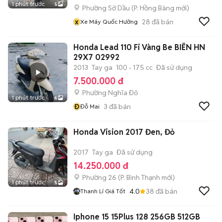
1 phút trước
5
Phường Sở Dầu
(
P. Hồng Bàng
mới)
x
28
đã bán
Xe Máy Quốc Hưởng
Honda Lead 110 Fi Vàng Be BIỂN HN
29X7 02992
2013
Tay ga
100 - 175 cc
Đã sử dụng
7.500.000 đ
Phường Nghĩa Đô
1 phút trước
6
Đ
3
đã bán
Đỗ Mai
Honda Vision 2017 Đen, Đỏ
2017
Tay ga
Đã sử dụng
14.250.000 đ
Phường 26
(
P. Bình Thạnh
mới)
1 phút trước
5
4.0
38
đã bán
Thanh Lí Giá Tốt
Iphone 15 15Plus 128 256GB 512GB