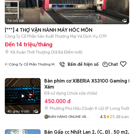
Tin nổi bật
1
[***] 4 THỢ VẬN HÀNH MÁY HÓC MÔN
Công Ty Cổ Phần Sản Xuất Thương Mại Và Dịch Vụ OTP
Đến 14 triệu/tháng
Xã Xuân Thới Thượng
(
Xã Bà Điểm
mới)
Bấm để hiện số
Chat
Công Ty Cổ Phần Thương Mại
Và Dịch Vụ OTP
Bàn phím cơ XIBERIA XS3100 Gaming Đe
Xám
Đã sử dụng (chưa sửa chữa)
450.000 đ
Phường Phú Hữu (Quận 9 cũ)
(
P. Long Trường
40 giây trước
3
4.5
25
đã bán
BÁN HÀNG ONLINE VÀ
TUYỂN DỤNG
Bán Gấp cc Nhất Lan 2, (C, Đ) . 50 m2,