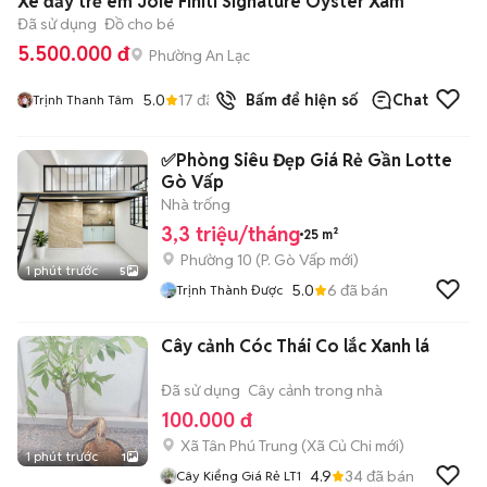
Xe đẩy trẻ em Joie Finiti Signature Oyster Xám
Đã sử dụng
Đồ cho bé
5.500.000 đ
Phường An Lạc
5.0
17
đã bán
Bấm để hiện số
Chat
Trịnh Thanh Tâm
✅Phòng Siêu Đẹp Giá Rẻ Gần Lotte
Gò Vấp
Nhà trống
3,3 triệu/tháng
25 m²
Phường 10
(
P. Gò Vấp
mới)
1 phút trước
5
5.0
6
đã bán
Trịnh Thành Được
Cây cảnh Cóc Thái Co lắc Xanh lá
Đã sử dụng
Cây cảnh trong nhà
100.000 đ
Xã Tân Phú Trung
(
Xã Củ Chi
mới)
1 phút trước
1
4.9
34
đã bán
Cây Kiểng Giá Rẻ LT1