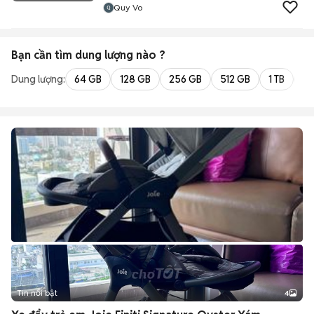
Quy Vo
Bạn cần tìm
dung lượng
nào ?
Dung lượng:
64 GB
128 GB
256 GB
512 GB
1 TB
2 
Tin nổi bật
4