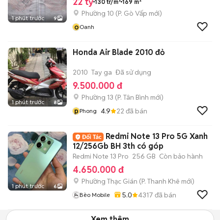
22 tỷ
130 tr/m²
169 m²
Phường 10
(
P. Gò Vấp
mới)
1 phút trước
9
o
Oanh
Honda Air Blade 2010 đỏ
2010
Tay ga
Đã sử dụng
9.500.000 đ
Phường 13
(
P. Tân Bình
mới)
1 phút trước
8
p
4.9
22
đã bán
Phong
Redmi Note 13 Pro 5G Xanh
12/256Gb BH 3th có góp
Redmi Note 13 Pro
256 GB
Còn bảo hành
4.650.000 đ
Phường Thạc Gián
(
P. Thanh Khê
mới)
1 phút trước
6
5.0
4317
đã bán
Bèo Mobile
Xem thêm