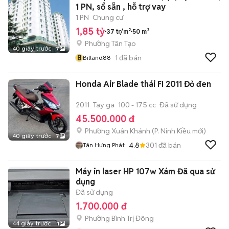
1 PN, sổ sẵn , hỗ trợ vay
1 PN
Chung cư
1,85 tỷ
37 tr/m²
50 m²
Phường Tân Tạo
40 giây trước
7
B
1
đã bán
Billand88
Honda Air Blade thái FI 2011 Đỏ đen
2011
Tay ga
100 - 175 cc
Đã sử dụng
45.500.000 đ
Phường Xuân Khánh
(
P. Ninh Kiều
mới)
40 giây trước
7
4.8
301
đã bán
Tân Hưng Phát
Máy in laser HP 107w Xám Đã qua sử
dụng
Đã sử dụng
1.700.000 đ
Phường Bình Trị Đông
44 giây trước
1