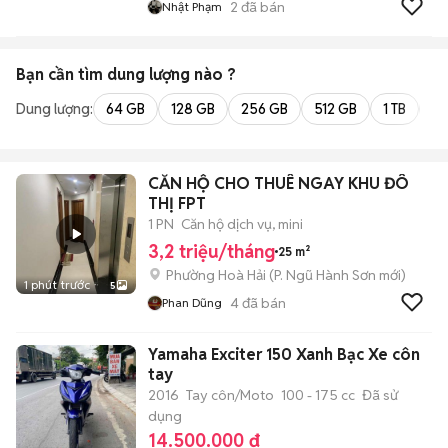
2
đã bán
Nhật Phạm
Bạn cần tìm
dung lượng
nào ?
Dung lượng:
64 GB
128 GB
256 GB
512 GB
1 TB
2 
CĂN HỘ CHO THUÊ NGAY KHU ĐÔ
THỊ FPT
1 PN
Căn hộ dịch vụ, mini
3,2 triệu/tháng
25 m²
Phường Hoà Hải
(
P. Ngũ Hành Sơn
mới)
1 phút trước
5
4
đã bán
Phan Dũng
Yamaha Exciter 150 Xanh Bạc Xe côn
tay
2016
Tay côn/Moto
100 - 175 cc
Đã sử
dụng
14.500.000 đ