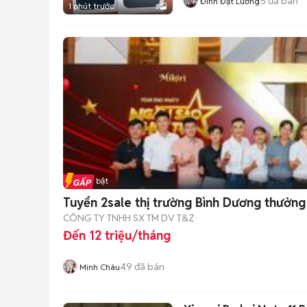
5
đã bán
Đình Đạt Lương
1 phút trước
3
Tin nổi bật
Tuyển 2sale thị trường Bình Dương thưởng
CÔNG TY TNHH SX TM DV T&Z
Đến 12 triệu/tháng
49
đã bán
Minh Châu