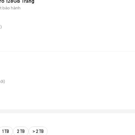
ro 128GB Trắng
t bảo hành
)
ới)
1 TB
2 TB
> 2 TB