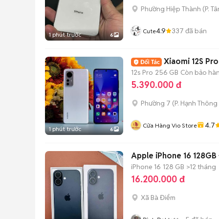
Phường Hiệp Thành
(
P. T
4.9
337
đã bán
Cute
1 phút trước
6
Xiaomi 12S Pro
12s Pro
256 GB
Còn bảo hà
5.390.000 đ
Phường 7
(
P. Hạnh Thông
4.7
Cửa Hàng Vio Store
1 phút trước
6
Apple iPhone 16 128GB
iPhone 16
128 GB
>12 tháng
16.200.000 đ
Xã Bà Điểm