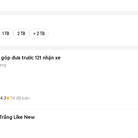
1 TB
2 TB
> 2 TB
 góp đưa trước 12t nhận xe
ụng
4.3
74
đã bán
Trắng Like New