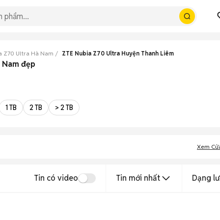
a Z70 Ultra Hà Nam
ZTE Nubia Z70 Ultra Huyện Thanh Liêm
à Nam đẹp
1 TB
2 TB
> 2 TB
Xem Cử
Tin có video
Tin mới nhất
Dạng lư