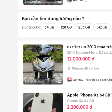
Ánh Sáng
1 phút trước
12
Bạn cần tìm
dung lượng
nào ?
Dung lượng:
64 GB
128 GB
256 GB
512 GB
exciter up 2010 mua trả
2010
Tay côn/Moto
Đã sử d
12.000.000 đ
Phường Bình Hòa
Xe Máy Trả Góp Bao Nợ Xấu
1 phút trước
10
Apple iPhone Xs 64GB 
iPhone XS
64 GB
2.200.000 đ