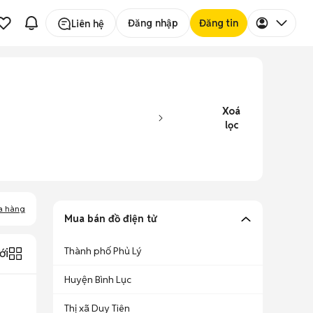
Đăng nhập
Đăng tin
Liên hệ
Xoá
lọc
a hàng
Mua bán đồ điện tử
Thành phố Phủ Lý
ới
Huyện Bình Lục
Thị xã Duy Tiên