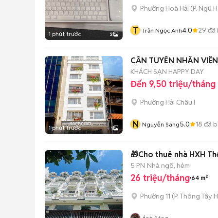
Phường Hoà Hải
(
P. Ngũ 
T
4.0
29
đã 
Trần Ngọc Anh
1 phút trước
2
CẦN TUYỂN NHÂN VIÊN
KHÁCH SẠN HAPPY DAY
Đến 9,50 triệu/tháng
Phường Hải Châu I
N
5.0
18
đã b
Nguyễn Sang
1 phút trước
1
🎁Cho thuê nhà HXH Thố
5 PN
Nhà ngõ, hẻm
26 triệu/tháng
64 m²
Phường 11
(
P. Thông Tây H