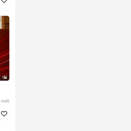
1
p
mới)