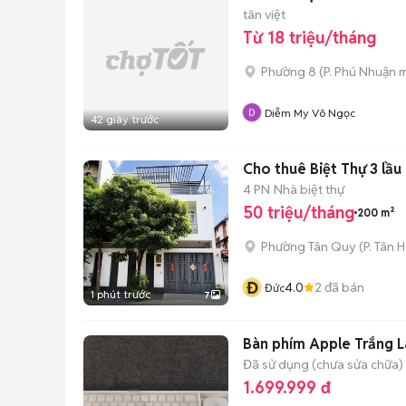
tân việt
Từ 18 triệu/tháng
Phường 8
(
P. Phú Nhuận
m
Diễm My Võ Ngọc
42 giây trước
Cho thuê Biệt Thự 3 lầ
4 PN
Nhà biệt thự
50 triệu/tháng
200 m²
Phường Tân Quy
(
P. Tân 
Đ
4.0
2
đã bán
Đức
1 phút trước
7
Bàn phím Apple Trắng 
Đã sử dụng (chưa sửa chữa)
1.699.999 đ