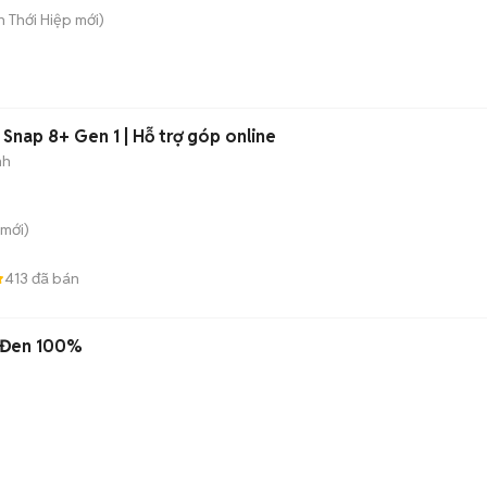
ân Thới Hiệp
mới)
 Snap 8+ Gen 1 | Hỗ trợ góp online
nh
mới)
413
đã bán
 Đen 100%