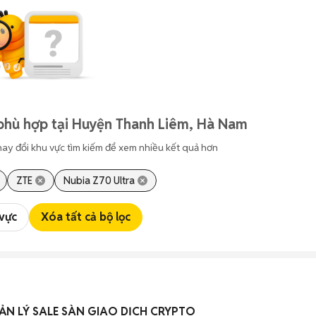
phù hợp tại Huyện Thanh Liêm, Hà Nam
hay đổi khu vực tìm kiếm để xem nhiều kết quả hơn
ZTE
Nubia Z70 Ultra
 vực
Xóa tất cả bộ lọc
N LÝ SALE SÀN GIAO DỊCH CRYPTO