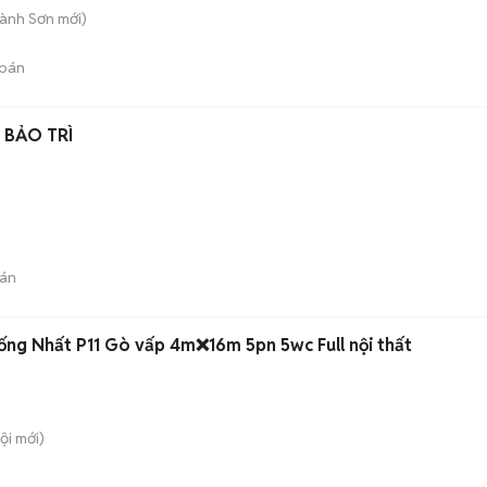
Hành Sơn
mới)
bán
 BẢO TRÌ
án
ng Nhất P11 Gò vấp 4m❌16m 5pn 5wc Full nội thất
ội
mới)