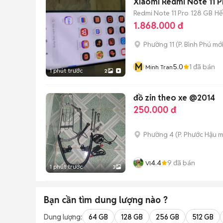
Xiaomi Redmi Note 11 P
Redmi Note 11 Pro
128 GB
Hế
1.868.000 đ
Phường 11
(
P. Bình Phú
mới
M
5.0
1
đã bán
Minh Tran
1 phút trước
2
đồ zin theo xe @2014
250.000 đ
Phường 4
(
P. Phước Hậu
m
4.4
9
đã bán
Vl
1 phút trước
3
Bạn cần tìm
dung lượng
nào ?
Dung lượng:
64 GB
128 GB
256 GB
512 GB