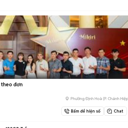
 theo đơn
Phường Định Hoà
(
P. Chánh Hiệ
Bấm để hiện số
Chat