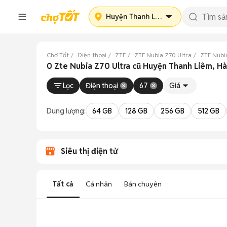
Huyện Thanh Liêm
Chợ Tốt
Điện thoại
ZTE
ZTE Nubia Z70 Ultra
ZTE Nubi
0 Zte Nubia Z70 Ultra cũ Huyện Thanh Liêm, H
Lọc
Điện thoại
67
Giá
Dung lượng:
64 GB
128 GB
256 GB
512 GB
Siêu thị điện tử
Tất cả
Cá nhân
Bán chuyên