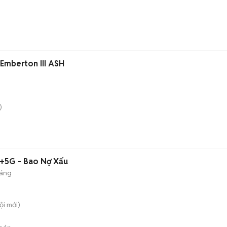
 Emberton III ASH
)
fi+5G - Bao Nợ Xấu
háng
ội
mới)