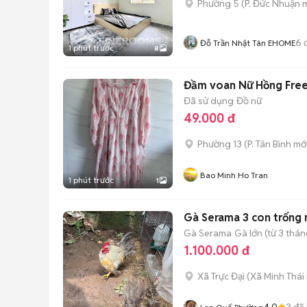
Phường 5
(
P. Đức Nhuận
m
6
đ
Đỗ Trần Nhật Tân EHOME
1 phút trước
8
Đầm voan Nữ Hồng Frees
Đã sử dụng
Đồ nữ
49.000 đ
Phường 13
(
P. Tân Bình
mới
Bao Minh Ho Tran
1 phút trước
1
Gà Serama 3 con trống 
Gà Serama
Gà lớn (từ 3 thán
1.100.000 đ
Xã Trực Đại
(
Xã Minh Thái
4.0
3
đã