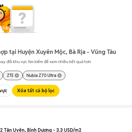
ợp tại Huyện Xuyên Mộc, Bà Rịa - Vũng Tàu
hay đổi khu vực tìm kiếm để xem nhiều kết quả hơn
ZTE
Nubia Z70 Ultra
 vực
Xóa tất cả bộ lọc
 Tân Uyên, Bình Dương - 3.3 USD/m2