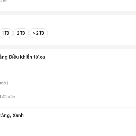
1 TB
2 TB
> 2 TB
ng Điều khiển từ xa
mới)
1
đã bán
rắng, Xanh