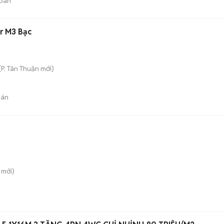
bán
or M3 Bạc
(
P. Tân Thuận
mới)
bán
mới)