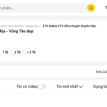
 Z70 Ultra Bà Rịa - Vũng Tàu
ZTE Nubia Z70 Ultra Huyện Xuyên Mộc
Rịa - Vũng Tàu đẹp
1 TB
2 TB
> 2 TB
Xem Cử
Tin có video
Tin mới nhất
Dạng lư