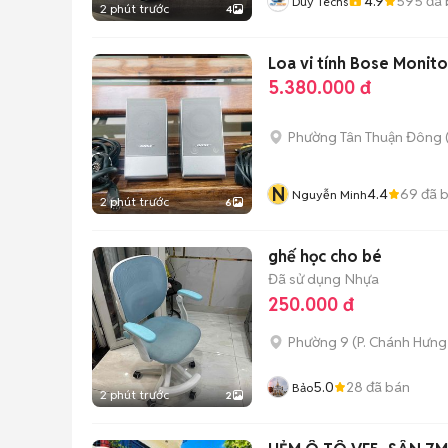
4.9
595
đã 
Duy Techs
2 phút trước
4
Loa vi tính Bose Monit
5.380.000 đ
Phường Tân Thuận Đông
N
4.4
69
đã 
Nguyễn Minh
2 phút trước
6
ghế học cho bé
Đã sử dụng
Nhựa
250.000 đ
Phường 9
(
P. Chánh Hưng
5.0
28
đã bán
Bảo
2 phút trước
2