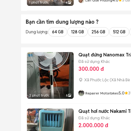
Lan Quế Phường
1 phút trước
6
Bạn cần tìm
dung lượng
nào ?
Dung lượng:
64 GB
128 GB
256 GB
512 GB
Quạt đứng Nanomax Trắ
Đã sử dụng
Khác
300.000 đ
Xã Phước Lộc
(
Xã Nhà Bè
5.0
3
Repairer Motorbikes
2 phút trước
5
Quạt hơi nước Nakami T
Đã sử dụng
Khác
2.000.000 đ