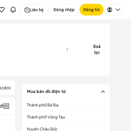
Đăng nhập
Đăng tin
Liên hệ
Xoá
lọc
a hàng
Mua bán đồ điện tử
Thành phố Bà Rịa
ới
Thành phố Vũng Tàu
Huyện Châu Đức