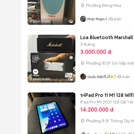
Phường Đông Hòa
4
đã bán
Phát Phạm
2 phút trước
1
Loa Bluetooth Marshall
3 tháng
3.000.000 đ
Phường 10
(
P. Gò Vấp
mới
5.0
2
đã bán
Quốc Kiệt
2 phút trước
2
✨iPad Pro 11 M1 128 Wi
iPad Pro M1 2021
128 GB
1 t
14.200.000 đ
Phường 9
(
P. Thông Tây H