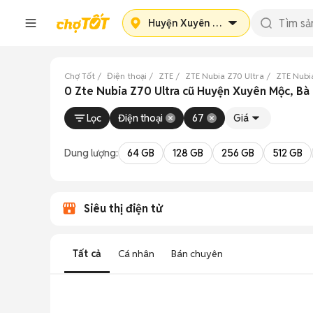
Huyện Xuyên Mộc
Chợ Tốt
Điện thoại
ZTE
ZTE Nubia Z70 Ultra
ZTE Nubia
0 Zte Nubia Z70 Ultra cũ Huyện Xuyên Mộc, Bà 
Lọc
Điện thoại
67
Giá
Dung lượng:
64 GB
128 GB
256 GB
512 GB
Siêu thị điện tử
Tất cả
Cá nhân
Bán chuyên