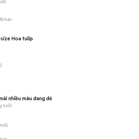
ới)
ã bán
ize Hoa tulip
)
mái nhiều màu đang đẻ
g tuổi)
mới)
 bán