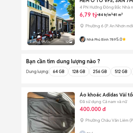
HẺM Ô TÔ VF5, SÂN 7M
4 PN
Hướng Đông Bắc
Nhà 
6,79 tỷ
84 tr/m²
81 m²
Phường 6
(
P. An Nhơn
mới
5.0
Nhà Phú Bình 789
2 phút trước
12
Bạn cần tìm
dung lượng
nào ?
Dung lượng:
64 GB
128 GB
256 GB
512 GB
Áo khoác Adidas Vải tổ
Đã sử dụng
Cả nam và nữ
400.000 đ
Phường Châu Văn Liêm
(
P