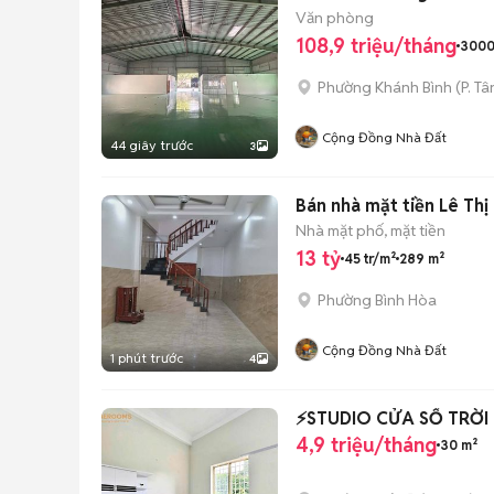
Văn phòng
108,9 triệu/tháng
3000
Phường Khánh Bình
(
P. Tâ
Cộng Đồng Nhà Đất
44 giây trước
3
Bán nhà mặt tiền Lê Thị
Nhà mặt phố, mặt tiền
13 tỷ
45 tr/m²
289 m²
Phường Bình Hòa
Cộng Đồng Nhà Đất
1 phút trước
4
⚡️STUDIO CỬA SỔ TRỜI
4,9 triệu/tháng
30 m²