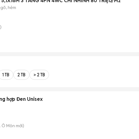
 5,1X16M 3 TẦNG 4PN 4WC CHỈ NHỈNH 80 TRIỆU/M2
ngõ, hẻm
)
1 TB
2 TB
> 2 TB
ng hợp Đen Unisex
. Ô Môn
mới)