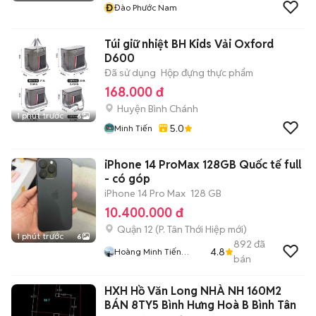
Đ
Đào Phước Nam
Túi giữ nhiệt BH Kids Vải Oxford
D600
Đã sử dụng
Hộp đựng thực phẩm
168.000 đ
Huyện Bình Chánh
1 phút trước
6
5.0
Minh Tiến
iPhone 14 ProMax 128GB Quốc tế full
- có góp
iPhone 14 Pro Max
128 GB
10.400.000 đ
Quận 12
(
P. Tân Thới Hiệp
mới)
1 phút trước
6
892
đã
4.8
Hoàng Minh Tiến
bán
Luxury
HXH Hồ Văn Long NHÀ NH 160M2
BÁN 8TY5 Bình Hưng Hoà B Bình Tân