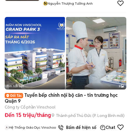
N
Nguyễn Thượng Tường Anh
Tin nổi bật
2
Tuyển bếp chính nội bộ căn - tin trường học
Quận 9
Công ty Cổ phần Vinschool
Đến 15 triệu/tháng
Thành phố Thủ Đức
(
P. Long Bình
mới)
Bấm để hiện số
Chat
Hệ Thống Giáo Dục Vinschool