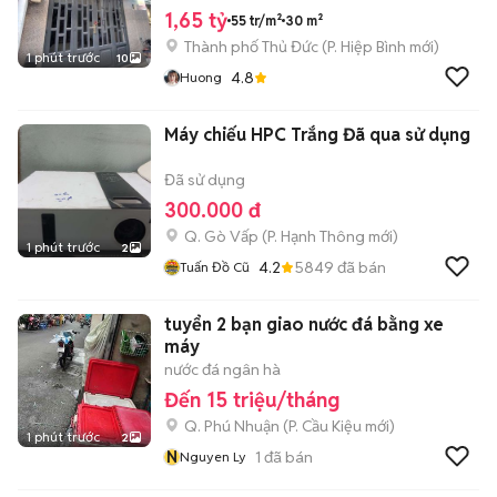
1,65 tỷ
55 tr/m²
30 m²
Thành phố Thủ Đức
(
P. Hiệp Bình
mới)
1 phút trước
10
4.8
Huong
Máy chiếu HPC Trắng Đã qua sử dụng
Đã sử dụng
300.000 đ
Q. Gò Vấp
(
P. Hạnh Thông
mới)
1 phút trước
2
4.2
5849
đã bán
Tuấn Đồ Cũ
tuyển 2 bạn giao nước đá bằng xe
máy
nước đá ngân hà
Đến 15 triệu/tháng
Q. Phú Nhuận
(
P. Cầu Kiệu
mới)
1 phút trước
2
N
1
đã bán
Nguyen Ly