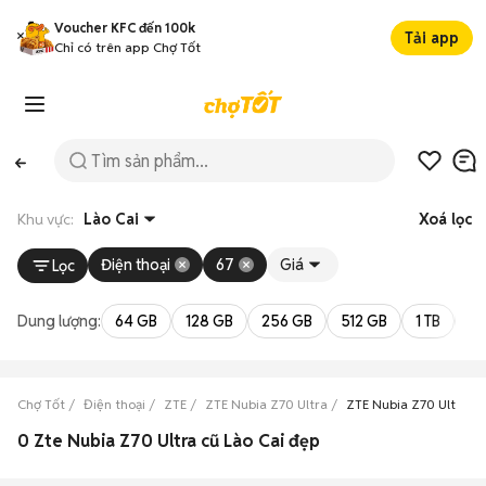
Voucher KFC đến 100k
Tải app
Chỉ có trên app Chợ Tốt
Khu vực:
Lào Cai
Xoá lọc
Điện thoại
67
Giá
Lọc
Dung lượng:
64 GB
128 GB
256 GB
512 GB
1 TB
2 
Chợ Tốt
Điện thoại
ZTE
ZTE Nubia Z70 Ultra
ZTE Nubia Z70 Ultra Là
0 Zte Nubia Z70 Ultra cũ Lào Cai đẹp