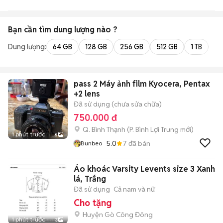
Bạn cần tìm
dung lượng
nào ?
Dung lượng:
64 GB
128 GB
256 GB
512 GB
1 TB
2 
pass 2 Máy ảnh film Kyocera, Pentax
+2 lens
Đã sử dụng (chưa sửa chữa)
750.000 đ
Q. Bình Thạnh
(
P. Bình Lợi Trung
mới)
1 phút trước
6
5.0
7
đã bán
Bunbeo
Áo khoác Varsity Levents size 3 Xanh
lá, Trắng
Đã sử dụng
Cả nam và nữ
Cho tặng
Huyện Gò Công Đông
1 phút trước
3