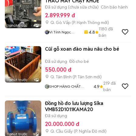
THÁO MÁY CHẠY KHỎE
Đã sử dụng (chưa sửa chữa)
Còn bảo hành
2.899.999 đ
Q. Gò Vấp
(
P. Hạnh Thông
mới)
1 phút trước
4
1180
đã
4.8
Vi Tính Ngọc
bán
Trang
Cũi gỗ xoan đào màu nâu cho bé
Đã sử dụng
Đồ cho bé
550.000 đ
Q. Tân Bình
(
P. Tân Sơn
mới)
1 phút trước
1
219
đã
4.9
SHOP HÀNG CHẤT
bán
LƯỢNG GIÁ TỐT
Đồng hồ đo lưu lượng Sika
VMB52D1011KAMA20
Đã sử dụng
20.000.000 đ
Q. Cầu Giấy
(
P. Nghĩa Đô
mới)
1 phút trước
5