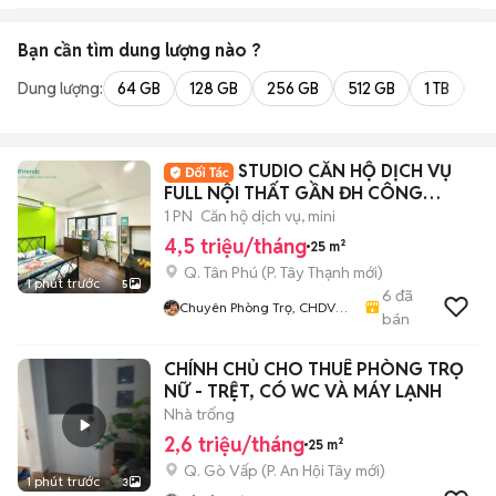
Bạn cần tìm
dung lượng
nào ?
Dung lượng:
64 GB
128 GB
256 GB
512 GB
1 TB
2 
STUDIO CĂN HỘ DỊCH VỤ
FULL NỘI THẤT GẦN ĐH CÔNG
THƯƠNG, AEON MALL TP
1 PN
Căn hộ dịch vụ, mini
4,5 triệu/tháng
25 m²
Q. Tân Phú
(
P. Tây Thạnh
mới)
1 phút trước
5
6
đã
Chuyên Phòng Trọ, CHDV
bán
Giá Rẻ Tại Bình Tân, Tân Phú,
Tân Bình, Q12, Bình Chánh
CHÍNH CHỦ CHO THUÊ PHÒNG TRỌ
NỮ - TRỆT, CÓ WC VÀ MÁY LẠNH
Nhà trống
2,6 triệu/tháng
25 m²
Q. Gò Vấp
(
P. An Hội Tây
mới)
1 phút trước
3