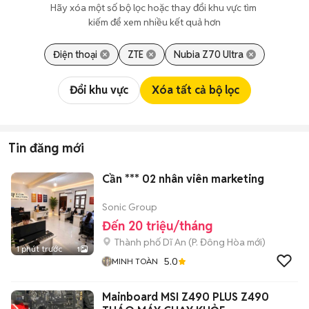
Hãy xóa một số bộ lọc hoặc thay đổi khu vực tìm 
kiếm để xem nhiều kết quả hơn
Điện thoại
ZTE
Nubia Z70 Ultra
Đổi khu vực
Xóa tất cả bộ lọc
Tin đăng mới
Cần *** 02 nhân viên marketing
Sonic Group
Đến 20 triệu/tháng
Thành phố Dĩ An
(
P. Đông Hòa
mới)
1 phút trước
1
5.0
MINH TOÀN
Mainboard MSI Z490 PLUS Z490