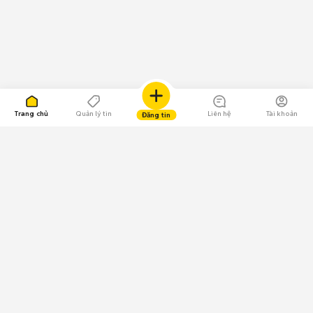
Trang chủ
Quản lý tin
Liên hệ
Tài khoản
Đăng tin
109.000 Bình chọn
Tải ứng dụng Chợ Tốt
Về Chợ Tốt
Quy chế sàn
Chính sách bảo mật
Giải quyết tranh chấp