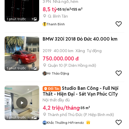
3 PN
Nhà ngõ, hẻm
8,5 tỷ
55 tr/m²
155 m²
Q. Bình Tân
1 phút trước
7
T
Thanh Bình
BMW 320i 2018 Đỏ Đức 40.000 km
2019
40.000 km
Xăng
Tự động
750.000.000 đ
Quận 10
(
P. Diên Hồng
mới)
1 phút trước
11
Mr Thảo Đặng
Studio Ban Công - Full Nội
Thất - Hiện Đại - Sát Vạn Phúc CiTy
Nội thất đầy đủ
4,2 triệu/tháng
35 m²
Thành phố Thủ Đức
(
P. Hiệp Bình
mới)
1 phút trước
8
Khắc Thường HiFriendz