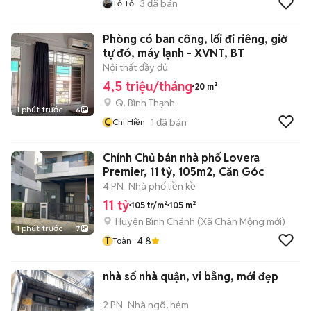
3
đã bán
Tố Tố
Phòng có ban công, lối đi riêng, giờ
tự đó, máy lạnh - XVNT, BT
Nội thất đầy đủ
4,5 triệu/tháng
20 m²
Q. Bình Thạnh
1 phút trước
6
C
1
đã bán
Chị Hiền
Chính Chủ bán nhà phố Lovera
Premier, 11 tỷ, 105m2, Căn Góc
4 PN
Nhà phố liền kề
11 tỷ
105 tr/m²
105 m²
Huyện Bình Chánh
(
Xã Chân Mộng
mới)
1 phút trước
7
T
4.8
Toàn
nhà số nhà quận, vi bằng, mới đẹp
2 PN
Nhà ngõ, hẻm